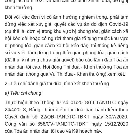
công tác năm 2021 và làm căn cứ bình xét thi đua, đề nghị
khen thưởng.
Đối với các đơn vị có ảnh hưởng nghiêm trọng, phải tạm
dừng việc xét xử, giải quyết các vụ án do dịch Covid-19
(cụ thể là: đơn vị trong khu vực bị phong tỏa, giãn cách xã
hội kéo dài hoặc có người tham gia tố tụng thuộc khu vực
bị phong tỏa, giãn cách xã hội kéo dài), thì thống kê riêng
số vụ việc tạm dừng trong thời gian phong tỏa, giãn cách
(đã thụ lý nhưng chưa giải quyết) báo cáo lãnh đạo Tòa án
nhân dân tối cao, Hội đồng Thi đua - Khen thưởng Tòa án
nhân dân (thông qua Vụ Thi đua - Khen thưởng) xem xét.
2
. Tiêu chí đánh giá thi đua, bình xét khen thưởng
a
) Tiêu chí chung
Thực hiện theo Thông tư số 01/2018/TT-TANDTC ngày
24/4/2018, Bảng chấm điểm thi đua ban hành kèm theo
Quyết định số 22/QĐ-TANDTC-TĐKT ngày 30/7/2020,
Công văn số 356/CV-TANDTC-TĐKT ngày 15/12/2020
của Tòa án nhân dân tối cao và Kế hoạch này.