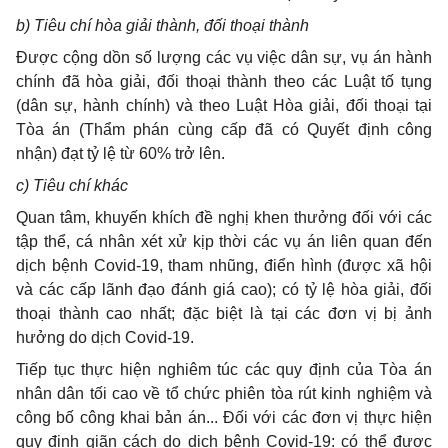
b
) Tiêu chí hòa giải thành, đối thoại thành
Được cộng dồn số lượng các vụ việc dân sự, vụ án hành
chính đã hòa giải, đối thoại thành theo các Luật tố tụng
(dân sự, hành chính) và theo Luật Hòa giải,
đối thoại tại
Tòa án (Thẩm phán cùng cấp đã có Quyết định công
nhận) đạt tỷ lệ từ 60% trở lên.
c
)
Tiêu chí khác
Quan tâm, khuyến khích đề nghị khen thưởng đối với các
tập thể, cá nhân xét xử kịp thời các vụ án liên quan đến
dịch bệnh Covid-19, tham nhũng, điển hình (được xã hội
và các cấp lãnh đạo đánh giá cao); có tỷ lệ hòa giải, đối
thoại thành cao nhất; đặc biệt là tại các đơn vị bị ảnh
hưởng do dịch Covid-19.
Tiếp tục thực hiện nghiêm túc các quy định của Tòa án
nhân dân tối cao về tổ chức phiên tòa rút kinh nghiệm và
công bố công khai bản án... Đối với các đơn vị thực hiện
quy định giãn cách do dịch bệnh Covid-19: có thể được