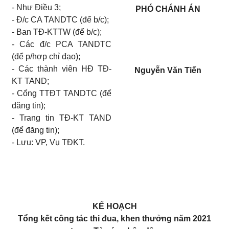
-
Như Điều 3;
PHÓ CHÁNH ÁN
-
Đ/c CA TANDTC (để b/c);
-
Ban TĐ-KTTW
(để b/c);
-
Các đ/c PCA TANDTC
(để p/hợp chỉ đạo);
-
Các thành viên HĐ TĐ-
Nguyễn Văn Tiến
KT TAND;
-
Cổng TTĐT TANDTC (để
đăng tin);
-
Trang tin TĐ-KT TAND
(để đăng tin);
-
Lưu: VP, Vụ TĐKT.
KẾ HOẠCH
Tổng kết công tác thi đua, khen thưởng năm 2021