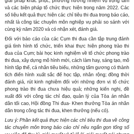
giải pháp khắc phục, phương hướng nhiệm vụ trọng tâm
và các biện pháp tổ chức thực hiện trong năm 2022. Các
số liệu kết quả thực hiện các chỉ tiêu thi đua trong báo cáo,
nhất là công tác chuyên môn nghiệp vụ phải so sánh với
cùng kỳ năm 2020 và có nhận xét, đánh giá.
Đối với báo cáo của các Cụm thi đua cần tập trung đánh
giá tình hình tổ chức, triển khai thực hiện phong trào thi
đua của Cụm; bài học kinh nghiệm về tổ chức phong trào
thi đua, xây dựng mô hình mới, cách làm hay, sáng tạo, mô
hình tập thể, cá nhân tiêu biểu, những tấm gương có thành
tích điển hình xuất sắc để học tập, nhân rộng; đồng thời
đánh giá, rút kinh nghiệm đối với những đơn vị tổ chức
phong trào thi đua chưa hiệu quả; những kiến nghị, đề
xuất đối với công tác chỉ đạo, quản lý của Tòa án nhân
dân tối cao, Hội đồng Thi đua- Khen thưởng Tòa án nhân
dân trong công tác thi đua, khen thưởng (nếu có).
Lưu ý: Phần kết quả thực hiện các chỉ tiêu thi đua về công
tác chuyên môn trong báo cáo chỉ nêu ngắn gọn tổng số