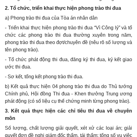
2
. Tổ chức, triển khai thực hiện phong trào thi đua
a
) Phong trào thi đua của Tòa án nhân dân
-
Triển khai thực hiện phong trào thi đua “Vì Công lý” và tổ
chức các phong trào thi đua thường xuyên trong năm,
phong trào thi đua theo đợt/chuyên đề (nêu rõ số lượng và
tên phong trào).
-
Tổ chức phát động thi đua, đăng ký thi đua, ký kết giao
ước thi đua.
-
Sơ kết, tổng kết phong trào thi đua.
b
) Kết quả thực hiện 04 phong trào thi đua do Thủ tướng
Chính phủ, Hội đồng Thi đua
-
Khen thưởng Trung ương
phát động (có số liệu cụ thể chứng minh từng phong trào).
3
.
Kế
t
quả thực hiện các chỉ tiêu thi đua về chuyên
môn
Số lượng, chất lượng giải quyết, xét xử các loại án; giải
quyết đơn đề nghị giám đốc thẩm, tái thẩm; tổng số vụ việc