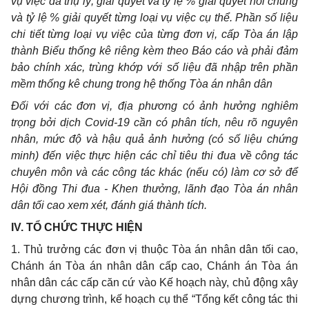
vụ việc đã thụ lý, giải quyết và tỷ lệ % giải quyết nói chung
và tỷ lệ % giải quyết từng loại vụ việc cụ thể. Phần số liệu
chi tiết từng loại vụ việc của từng đơn vị, cấp Tòa án lập
thành Biểu thống kê riêng kèm theo Báo cáo và phải đảm
bảo chính xác, trùng khớp với số liệu đã nhập trên phần
mềm thống kê chung trong hệ thống Tòa án nhân dân
Đối với các đơn vị, địa phương có ảnh hưởng nghiêm
trọng bởi dịch Covid-19 cần có phân tích, nêu rõ nguyên
nhân, mức độ và hậu quả ảnh hưởng (có số liệu chứng
minh) đến việc thực hiện các chỉ tiêu thi đua về công tác
chuyên môn và các công tác khác (nếu có) làm cơ sở để
Hội đồng Thi đua
-
Khen thưởng, lãnh đạo Tòa án nhân
dân tối cao xem xét, đánh giá thành tích.
I
V.
TỔ CHỨC THỰC HIỆN
1
. Thủ trưởng các đơn vị thuộc Tòa án nhân dân tối cao,
Chánh án Tòa án nhân dân cấp cao, Chánh án Tòa án
nhân dân các cấp căn cứ vào Kế hoạch này, chủ động xây
dựng chương trình, kế hoạch cụ thể “Tổng kết công tác thi