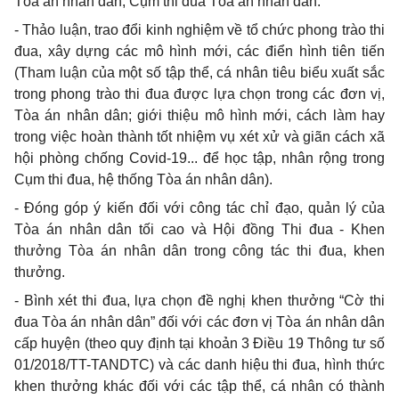
Tòa án nhân dân, Cụm thi đua Tòa án nhân dân.
-
Thảo luận, trao đổi kinh nghiệm về tổ chức phong trào thi
đua, xây dựng các mô hình mới, các điển hình tiên tiến
(Tham luận của một số tập thể, cá nhân tiêu biểu xuất sắc
trong phong trào thi đua được lựa chọn trong các đơn vị,
Tòa án nhân dân; giới thiệu mô hình mới, cách làm hay
trong việc hoàn thành tốt nhiệm vụ xét xử và giãn cách xã
hội phòng chống Covid-19... để học tập, nhân rộng trong
Cụm thi đua, hệ thống Tòa án nhân dân).
-
Đóng góp ý kiến đối với công tác chỉ đạo, quản lý của
Tòa án nhân dân tối cao và Hội đồng Thi đua - Khen
thưởng Tòa án nhân dân trong công tác thi đua, khen
thưởng.
-
Bình xét thi đua, lựa chọn đề nghị khen thưởng “Cờ thi
đua Tòa án nhân dân” đối với các đơn vị Tòa án nhân dân
cấp huyện (theo quy định tại khoản 3 Điều 19 Thông tư số
01/2018/TT-TANDTC) và các danh hiệu thi đua, hình thức
khen thưởng khác đối với các tập thể, cá nhân có thành