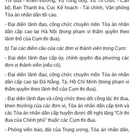
Thi đua - Khen thưởng, Vụ Tổng hợp, Vụ Tổ chức - Cán
bộ, Ban Thanh tra, Cục Kế hoạch - Tài chính, Văn phòng
Tòa án nhân dân tối cao.
-
Đại diện lãnh đạo, công chức chuyên môn Tòa án nhân
dân cấp cao tại Hà Nội (trong phạm vi thẩm quyền theo
lãnh thổ của Cụm thi đua).
b
)
Tại các điểm cầu của các đơn vị thành viên trong Cụm:
-
Đại diện lãnh đạo cấp ủy, chính quyền địa phương các
đơn vị thành viên (nếu có).
-
Đại diện lãnh đạo, công chức chuyên môn Tòa án nhân
dân cấp cao tại Đà Nẵng, Tp. Hồ Chí Minh (trong phạm vi
thẩm quyền theo lãnh thổ của Cụm thi đua).
-
Đại diện lãnh đạo và công chức theo dõi công tác thi đua,
khen thưởng của các đơn vị, Tòa án nhân dân cấp tinh và
các Tòa án nhân dân cấp huyện được đề nghị tặng “Cờ thi
đua của Chính phủ” thuộc các Cụm thi đua.
-
Phóng viên báo, đài của Trung ương, Tòa án nhân dân,