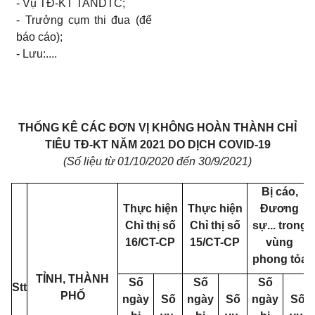
-
Vụ TĐ-KT
TANDTC;
-
Trưởng cụm thi đua (để
báo cáo);
-
Lưu:....
THỐNG KÊ CÁC ĐƠN VỊ KHÔNG HOÀN THÀNH
CHỈ
TIÊU TĐ-KT NĂM 2021 DO DỊCH COVID-19
(Số liệu
từ 01/10/2020 đến
30/9/2021)
Bị cáo,
Thực hiện
Thực hiện
Đương
Chỉ thị số
Chỉ thị số
sự... trong
16/CT-CP
15/CT-C
P
vùng
phong tỏa
TỈNH, THÀNH
Số
Số
Số
Stt
PHỐ
ngày
Số
ngày
Số
ngày
Số