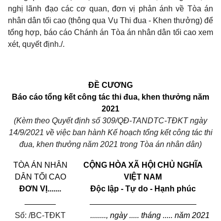
nghị lãnh đạo các cơ quan, đơn vị phản ánh về Tòa án
nhân dân tối cao (thông qua Vụ Thi đua
-
Khen thưởng) để
tổng hợp, báo cáo Chánh án Tòa án nhân dân tối cao xem
xét, quyết định./.
ĐỀ CƯƠNG
Báo cáo tổng kết
cô
ng tác thi đua, khen thưởng năm
2021
(Kèm theo Quyết định số 309/QĐ-TANDTC-TĐKT ngày
14/9/2021 về việc ban hành Kế
hoạch tổng kết công tác
thi
đua, khen thưởng năm
2021 trong Tòa án nhân dân)
TÒA ÁN NHÂN
CỘNG HÒA XÃ HỘI CHỦ NGHĨA
DÂN TỐI CAO
VIỆT NAM
ĐƠN VỊ.......
Độc lập - Tự do - Hạnh phúc
_______
________________________
Số: /BC-TĐKT
........, ngày ..... tháng .....
năm 2021