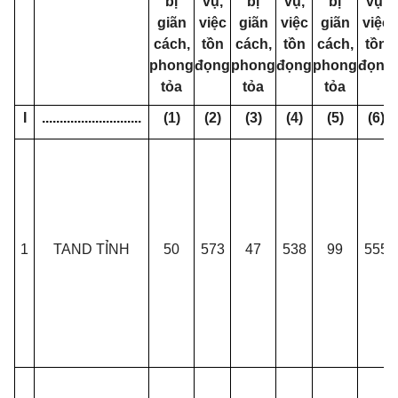
bị
vụ,
bị
vụ,
bị
vụ,
giãn
việc
giãn
việc
giãn
việc
cách,
tồn
cách,
tồn
cách,
tồn
phong
đọng
phong
đọng
phong
đọng
tỏa
tỏa
tỏa
I
............................
(1)
(2)
(3)
(4)
(5)
(6)
1
TAND TỈNH
50
573
47
538
99
555