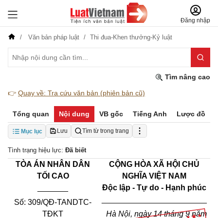
Đăng nhập
Văn bản pháp luật
Thi đua-Khen thưởng-Kỷ luật
Tìm nâng cao
👉
Quay về: Tra cứu văn bản (phiên bản cũ)
Tổng quan
Nội dung
VB gốc
Tiếng Anh
Lược đồ
Lưu
Tìm từ trong trang
Mục lục
Tình trạng hiệu lực:
Đã biết
TÒA ÁN NHÂN DÂN
CỘNG HÒA XÃ HỘI CHỦ
TỐI CAO
NGHĨA VIỆT NAM
_______
Độc lập - Tự do - Hạnh phúc
________________________
Số: 309/QĐ-TANDTC-
TĐKT
Hà Nội, ngày 14 tháng 9 năm