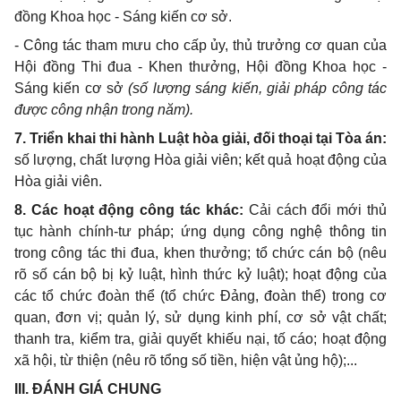
đồng Khoa học
-
Sáng kiến cơ sở.
-
Công tác tham mưu cho cấp ủy, thủ trưởng cơ quan của
Hội đồng Thi đua
- Khen thưởng, Hội đồng Khoa học
-
Sáng kiến cơ sở
(số lượng sáng kiến, giải pháp công tác
được công nhận trong năm).
7
.
Triển khai thi hành Luật hòa giải, đối thoại tại Tòa án:
số
lượng, chất lượng Hòa giải viên; kết quả hoạt động của
Hòa giải viên.
8
. Các hoạt động công tác khác:
Cải cách đổi mới thủ
tục hành chính-tư pháp; ứng dụng công nghệ thông tin
trong công tác thi đua, khen thưởng; tổ chức cán bộ (nêu
rõ số cán bộ bị kỷ luật, hình thức kỷ luật); hoạt động của
các tổ chức đoàn thể (tổ chức Đảng, đoàn thể) trong cơ
quan, đơn vị; quản lý, sử dụng kinh phí, cơ sở vật chất;
thanh tra, kiểm tra, giải quyết khiếu nại, tố cáo; hoạt động
xã hội, từ thiện (nêu rõ tổng số tiền, hiện vật ủng hộ);...
I
II.
ĐÁNH GIÁ CHUNG