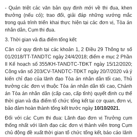
-
Quán triệt các văn bản quy định mới về thi đua, khen
thưởng (nếu có); trao đổi, giải đáp những vướng mắc
trong quá trình triển khai thực hiện tại các đơn vị, Tòa án
nhân dân, Cụm thi đua.
3
.
Thời gian và địa điểm tổng kết:
Căn cứ quy định tại các khoản 1, 2 Điều 29 Thông tư số
01/2018/TT-TANDTC ngày 24/4/2018; điểm e mục 2 Phần
II Kế hoạch số 355/KH-
TANDTC-TĐKT
ngày 15/12/2020;
Công văn số 203/CV-TANDTC-TĐKT ngày 20/7/2020 và ý
kiến chỉ đạo của lãnh đạo Tòa án nhân dân tối cao, Thủ
trưởng các đơn vị thuộc Tòa án nhân dân tối cao, Chánh
án Tòa án nhân dân (cấp cao, cấp tỉnh) quyết định cụ thể
thời gian và địa điểm tổ chức tổng kết tại cơ quan, đơn vị,
bảo đảm hoàn thành tổng kết trước ngày
10/10/2021.
Đối với các Cụm thi đua: Lãnh đạo đơn vị Trưởng cụm
thống nhất với lãnh đạo các đơn vị thành viên trong Cụm
chủ động đề xuất thời gian tổ chức tổng kết, báo cáo lãnh