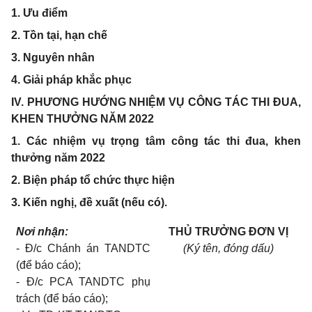
1
. Ưu điểm
2
. Tồn tại, hạn chế
3
. Nguyên nhân
4
. Giải pháp khắc phục
I
V.
PHƯƠNG HƯỚNG NHIỆM VỤ CÔNG TÁC THI ĐUA,
KHEN THƯỞNG NĂM 2022
1
. Các nhiệm vụ trọng tâm công tác thi đua, khen
thưởng năm 2022
2
. Biện pháp tổ chức thực hiện
3
. Kiến nghị, đề xuất (nếu có).
Nơi nhận:
THỦ TRƯỞNG ĐƠN VỊ
-
Đ/c Chánh án TANDTC
(Ký tên, đóng dấu)
(để báo cáo);
-
Đ/c
PCA
TANDTC phụ
trách (để báo cáo);