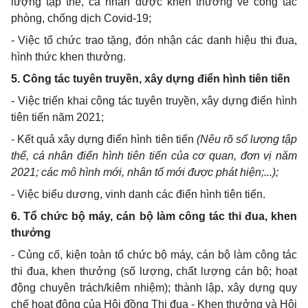
lượng tập thể, cá nhân được khen thưởng về công tác
phòng, chống dịch Covid-19;
-
Việc tổ chức trao tặng, đón nhận các danh hiệu thi đua,
hình thức khen thưởng.
5
. Công tác tuyên truyền, xây dựng điển hình tiên tiến
-
Việc triển khai công tác tuyên truyền, xây dựng điển hình
tiên tiến năm 2021;
-
Kết quả xây dựng điển hình tiên tiến
(Nêu rõ
số
lượng tập
thể, cá nhân điển hình tiên tiến của cơ quan, đơn vị năm
2021; các mô hình mới, nhân tố mới được phát hiện;...);
-
Việc biểu dương, vinh danh các điển hình tiên tiến.
6
. Tổ chức bộ máy, cán bộ làm công tác thi đua, khen
thưởng
-
Củng cố, kiện toàn tổ chức bộ máy, cán bộ làm công tác
thi đua, khen thưởng (số lượng, chất lượng cán bộ; hoạt
động chuyên trách/kiêm nhiệm);
thành lập, xây dựng quy
chế hoạt động của Hội đồng Thi đua
-
Khen thưởng và Hội