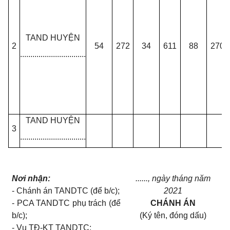
TAND HUYỆN
2
54
272
34
611
88
270
................................
TAND HUYỆN
3
................................
Nơi nhận:
......
, ngày
tháng
năm
-
Chánh án TANDTC (để b/c);
2021
-
PCA
TANDTC phụ trách (để
CHÁNH ÁN
b/c);
(Ký tên, đóng dấu)
-
Vụ TĐ-KT
TANDTC;