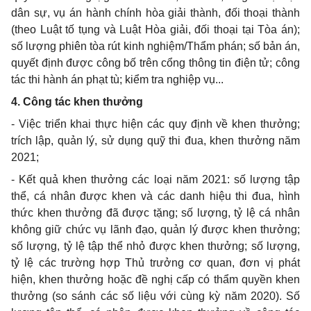
dân sự, vụ án hành chính hòa giải thành, đối thoại thành
(theo Luật tố tụng và Luật Hòa giải, đối thoại tại Tòa án);
số lượng phiên tòa rút kinh nghiệm/Thẩm phán; số bản án,
quyết định được công bố trên cổng thông tin điện tử; công
tác thi hành án phạt tù; kiểm tra nghiệp vụ...
4
.
Công tác khen thưởng
-
Việc triển khai thực hiện các quy định về khen thưởng;
trích lập, quản lý, sử dụng quỹ thi đua, khen thưởng năm
2021;
-
Kết quả khen thưởng các loại năm 2021: số lượng tập
thể, cá nhân được khen và các danh hiệu thi đua, hình
thức khen thưởng đã được tặng;
số lượng, tỷ lệ cá nhân
không giữ chức vụ lãnh đạo, quản lý được khen thưởng;
số lượng, tỷ lệ tập thể nhỏ được khen thưởng; số lượng,
tỷ lệ các trường hợp Thủ trưởng cơ quan, đơn vị phát
hiện, khen thưởng hoặc đề nghị cấp có thẩm quyền khen
thưởng (so sánh các số liệu với cùng kỳ năm 2020). Số