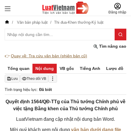
Đăng nhập
Văn bản pháp luật
Thi đua-Khen thưởng-Kỷ luật
Tìm nâng cao
👉
Quay về: Tra cứu văn bản (phiên bản cũ)
Tổng quan
Nội dung
VB gốc
Tiếng Anh
Lược đồ
Lưu
Theo dõi VB
Tình trạng hiệu lực:
Đã biết
Quyết định 1564/QĐ-TTg của Thủ tướng Chính phủ về
việc tặng Bằng khen của Thủ tướng Chính phủ
LuatVietnam đang cập nhật nội dung bản Word.
Mời quý khách xem nội dung
văn bản dưới dạng file