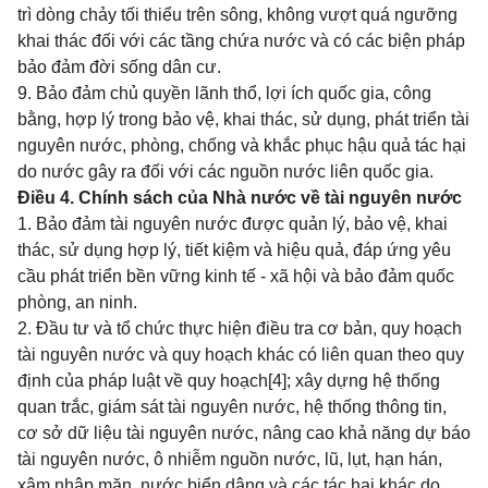
trì dòng chảy tối thiểu trên sông, không vượt quá ngưỡng
khai thác đối với các tầng chứa nước và có các biện pháp
bảo đảm đời sống dân cư.
9. Bảo đảm chủ quyền lãnh thổ, lợi ích quốc gia, công
bằng, hợp lý trong bảo vệ, khai thác, sử dụng, phát triển tài
nguyên nước, phòng, chống và khắc phục hậu quả tác hại
do nước gây ra đối với các nguồn nước liên quốc gia.
Điều 4. Chính sách của Nhà nước về tài nguyên nước
1. Bảo đảm tài nguyên nước được quản lý, bảo vệ, khai
thác, sử dụng hợp lý, tiết kiệm và hiệu quả, đáp ứng yêu
cầu phát triển bền vững kinh tế - xã hội và bảo đảm quốc
phòng, an ninh.
2. Đầu tư và tổ chức thực hiện điều tra cơ bản, quy hoạch
tài nguyên nước và quy hoạch khác có liên quan theo quy
định của pháp luật về quy hoạch
[4]
; xây dựng hệ thống
quan trắc, giám sát tài nguyên nước, hệ thống thông tin,
cơ sở dữ liệu tài nguyên nước, nâng cao khả năng dự báo
tài nguyên nước, ô nhiễm nguồn nước, lũ, lụt, hạn hán,
xâm nhập mặn, nước biển dâng và các tác hại khác do