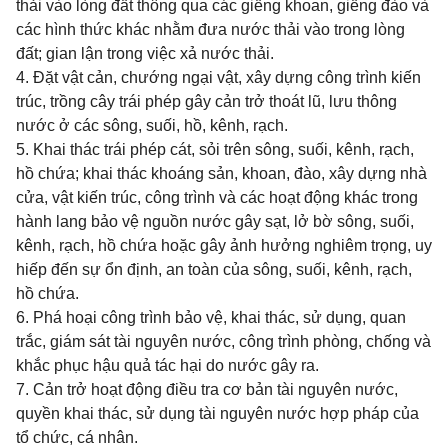
thải vào lòng đất thông qua các giếng khoan, giếng đào và
các hình thức khác nhằm đưa nước thải vào trong lòng
đất; gian lận trong việc xả nước thải.
4. Đặt vật cản, chướng ngại vật, xây dựng công trình kiến
trúc, trồng cây trái phép gây cản trở thoát lũ, lưu thông
nước ở các sông, suối, hồ, kênh, rạch.
5. Khai thác trái phép cát, sỏi trên sông, suối, kênh, rạch,
hồ chứa; khai thác khoáng sản, khoan, đào, xây dựng nhà
cửa, vật kiến trúc, công trình và các hoạt động khác trong
hành lang bảo vệ nguồn nước gây sạt, lở bờ sông, suối,
kênh, rạch, hồ chứa hoặc gây ảnh hưởng nghiêm trọng, uy
hiếp đến sự ổn định, an toàn của sông, suối, kênh, rạch,
hồ chứa.
6. Phá hoại công trình bảo vệ, khai thác, sử dụng, quan
trắc, giám sát tài nguyên nước, công trình phòng, chống và
khắc phục hậu quả tác hại do nước gây ra.
7. Cản trở hoạt động điều tra cơ bản tài nguyên nước,
quyền khai thác, sử dụng tài nguyên nước hợp pháp của
tổ chức, cá nhân.