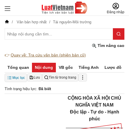
Đăng nhập
Văn bản hợp nhất
Tài nguyên-Môi trường
Tìm nâng cao
👉
Quay về: Tra cứu văn bản (phiên bản cũ)
Tổng quan
Nội dung
VB gốc
Tiếng Anh
Lược đồ
Lưu
Tìm từ trong trang
Mục lục
Tình trạng hiệu lực:
Đã biết
CỘNG HÒA XÃ HỘI CHỦ
NGHĨA VIỆT NAM
Độc lập - Tự do - Hạnh
phúc
______________________