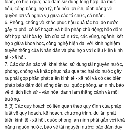
toàn, có hiệu quả; bảo đảm sử dụng tổng hợp, đa mục
tiêu, công bằng, hợp lý, hài hòa lợi ích, bình đẳng về
quyền lợi và nghĩa vụ giữa các tổ chức, cá nhân.
6. Phòng, chống và khắc phục hậu quả tác hại do nước
gây ra phải có kế hoạch và biện pháp chủ động; bảo đảm
kết hợp hài hòa lợi ích của cả nước, các vùng, ngành; kết
hợp giữa khoa học, công nghệ hiện đại với kinh nghiệm
truyền thống của Nhân dân và phù hợp với điều kiện kinh
tế - xã hội.
7. Các dự án bảo vệ, khai thác, sử dụng tài nguyên nước,
phòng, chống và khắc phục hậu quả tác hại do nước gây
ra phải góp phần phát triển kinh tế - xã hội và có các biện
pháp bảo đảm đời sống dân cư, quốc phòng, an ninh, bảo
vệ di tích lịch sử - văn hóa, danh lam thắng cảnh và môi
trường.
8.
[3]
Các quy hoạch có liên quan theo quy định của pháp
luật về quy hoạch, kế hoạch, chương trình, dự án phát
triển kinh tế - xã hội, quốc phòng, an ninh phải gắn với khả
năng nguồn nước, bảo vệ tài nguyên nước; bảo đảm duy