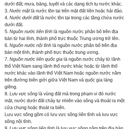
dưới đất; mưa, băng, tuyết và các dạng tích tụ nước khác.
3.
Nước mặt
là nước tồn tại trên mặt đất liền hoặc hải đảo.
4.
Nước dưới đất
là nước tồn tại trong các tầng chứa nước
dưới đất.
5.
Nguồn nước liên tỉnh
là nguồn nước phân bố trên địa
bàn từ hai tỉnh, thành phố trực thuộc Trung ương trở lên.
6.
Nguồn nước nội tỉnh
là nguồn nước phân bố trên địa
bàn một tỉnh, thành phố trực thuộc trung ương.
7.
Nguồn nước liên quốc gia
là nguồn nước chảy từ lãnh
thổ Việt Nam sang lãnh thổ nước khác hoặc từ lãnh thổ
nước khác vào lãnh thổ Việt Nam hoặc nguồn nước nằm
trên đường biên giới giữa Việt Nam và quốc gia láng
giềng.
8.
Lưu vực sông
là vùng đất mà trong phạm vi đó nước
mặt, nước dưới đất chảy tự nhiên vào sông và thoát ra một
cửa chung hoặc thoát ra biển.
Lưu vực sông gồm có lưu vực sông liên tỉnh và lưu vực
sông nội tỉnh.
9.
Lưu vực sông liên tỉnh
là lưu vực sông nằm trên địa bàn