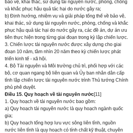
bảo vệ, khai thác, sử dụng tài nguyên nước, phòng, chống
và khắc phục hậu quả tác hại do nước gây ra;
b) Định hướng, nhiệm vụ và giải pháp tổng thể về bảo vệ,
khai thác, sử dụng tài nguyên nước, phòng, chống và khắc
phục hậu quả tác hại do nước gây ra, các đề án, dự án ưu
tiên thực hiện trong từng giai đoạn trong kỳ lập chiến lược.
3. Chiến lược tài nguyên nước được xây dựng cho giai
đoạn 10 năm, tầm nhìn 20 năm theo kỳ chiến lược phát
triển kinh tế - xã hội.
4. Bộ Tài nguyên và Môi trường chủ trì, phối hợp với các
bộ, cơ quan ngang bộ liên quan và Ủy ban nhân dân cấp
tỉnh lập chiến lược tài nguyên nước trình Thủ tướng Chính
phủ phê duyệt.
Điều 15. Quy hoạch về tài nguyên nước
[11]
1. Quy hoạch về tài nguyên nước bao gồm:
a) Quy hoạch tài nguyên nước là quy hoạch ngành quốc
gia;
b) Quy hoạch tổng hợp lưu vực sông liên tỉnh, nguồn
nước liên tỉnh là quy hoạch có tính chất kỹ thuật, chuyên