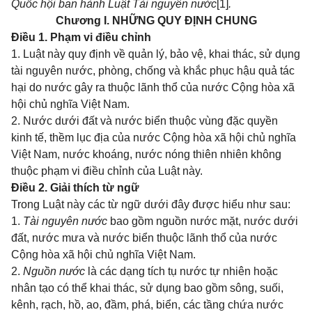
Quốc hội ban hành Luật Tài nguyên nước
[1]
.
Chương I. NHỮNG QUY ĐỊNH CHUNG
Điều 1. Phạm vi điều chỉnh
1. Luật này quy định về quản lý, bảo vệ, khai thác, sử dụng
tài nguyên nước, phòng, chống và khắc phục hậu quả tác
hại do nước gây ra thuộc lãnh thổ của nước Cộng hòa xã
hội chủ nghĩa Việt Nam.
2. Nước dưới đất và nước biển thuộc vùng đặc quyền
kinh tế, thềm lục địa của nước Cộng hòa xã hội chủ nghĩa
Việt Nam, nước khoáng, nước nóng thiên nhiên không
thuộc phạm vi điều chỉnh của Luật này.
Điều 2. Giải thích từ ngữ
Trong Luật này các từ ngữ dưới đây được hiểu như sau:
1.
Tài nguyên nước
bao gồm nguồn nước mặt, nước dưới
đất, nước mưa và nước biển thuộc lãnh thổ của nước
Cộng hòa xã hội chủ nghĩa Việt Nam.
2.
Nguồn nước
là các dạng tích tụ nước tự nhiên hoặc
nhân tạo có thể khai thác, sử dụng bao gồm sông, suối,
kênh, rạch, hồ, ao, đầm, phá, biển, các tầng chứa nước