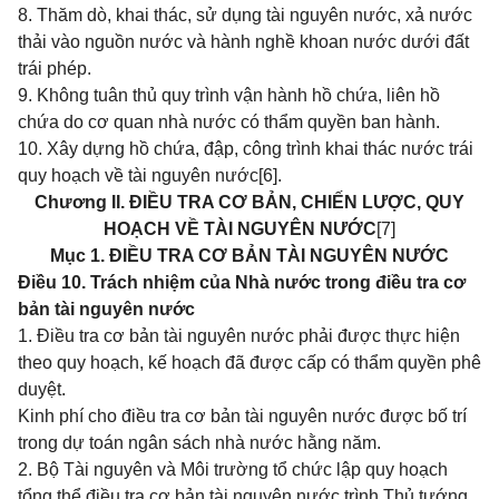
8. Thăm dò, khai thác, sử dụng tài nguyên nước, xả nước
thải vào nguồn nước và hành nghề khoan nước dưới đất
trái phép.
9. Không tuân thủ quy trình vận hành hồ chứa, liên hồ
chứa do cơ quan nhà nước có thẩm quyền ban hành.
10. Xây dựng hồ chứa, đập, công trình khai thác nước trái
quy hoạch về tài nguyên nước
[6]
.
Chương II. ĐIỀU TRA CƠ BẢN, CHIẾN LƯỢC,
QUY
HOẠCH VỀ TÀI NGUYÊN NƯỚC
[7]
Mục 1. ĐIỀU TRA CƠ BẢN TÀI NGUYÊN NƯỚC
Điều 10. Trách nhiệm của Nhà nước trong điều tra cơ
bản tài nguyên nước
1. Điều tra cơ bản tài nguyên nước phải được thực hiện
theo quy hoạch, kế hoạch đã được cấp có thẩm quyền phê
duyệt.
Kinh phí cho điều tra cơ bản tài nguyên nước được bố trí
trong dự toán ngân sách nhà nước hằng năm.
2. Bộ Tài nguyên và Môi trường tổ chức lập quy hoạch
tổng thể điều tra cơ bản tài nguyên nước trình Thủ tướng