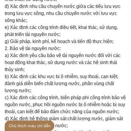
đ) Xác định nhu cầu chuyển nước giữa các tiểu lưu vực
trong lưu vực sông, nhu cầu chuyển nước với lưu vực
sông khác;
e) Xác định các công trình điều tiết, khai thác, sử dụng,
phát triển tài nguyên nước;
g) Giải pháp, kinh phí, kế hoạch và tiến độ thực hiện;
2. Bảo vệ tài nguyên nước:
a) Xác định yêu cầu bảo vệ tài nguyên nước đối với các
hoạt động khai thác, sử dụng nước và các hệ sinh thái
thủy sinh;
b) Xác định các khu vực bị ô nhiễm, suy thoái, cạn kiệt;
đánh giá diễn biến chất lượng nước, phân vùng chất
lượng nước;
c) Xác định các công trình, biện pháp phi công trình bảo vệ
nguồn nước, phục hồi nguồn nước bị ô nhiễm hoặc bị suy
thoái, cạn kiệt để bảo đảm chức năng của nguồn nước;
d) Xác định hệ thống giám sát chất lượng nước, giám sát
xả nước thải vào nguồn nước;
Chú thích màu chỉ dẫn