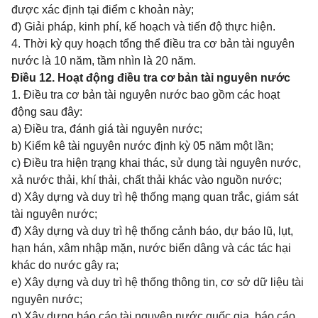
được xác định tại điểm c khoản này;
đ) Giải pháp, kinh phí, kế hoạch và tiến độ thực hiện.
4. Thời kỳ quy hoạch tổng thể điều tra cơ bản tài nguyên
nước là 10 năm, tầm nhìn là 20 năm.
Điều 12. Hoạt động điều tra cơ bản tài nguyên nước
1. Điều tra cơ bản tài nguyên nước bao gồm các hoạt
động sau đây:
a) Điều tra, đánh giá tài nguyên nước;
b) Kiểm kê tài nguyên nước định kỳ 05 năm một lần;
c) Điều tra hiện trạng khai thác, sử dụng tài nguyên nước,
xả nước thải, khí thải, chất thải khác vào nguồn nước;
d) Xây dựng và duy trì hệ thống mạng quan trắc, giám sát
tài nguyên nước;
đ) Xây dựng và duy trì hệ thống cảnh báo, dự báo lũ, lụt,
hạn hán, xâm nhập mặn, nước biển dâng và các tác hại
khác do nước gây ra;
e) Xây dựng và duy trì hệ thống thông tin, cơ sở dữ liệu tài
nguyên nước;
g) Xây dựng báo cáo tài nguyên nước quốc gia, báo cáo