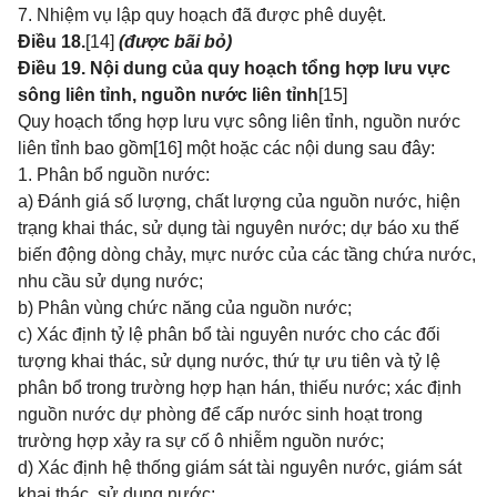
7. Nhiệm vụ lập quy hoạch đã được phê duyệt.
Điều 18.
[14]
(được bãi bỏ)
Điều 19. Nội dung của quy hoạch tổng hợp lưu vực
sông liên tỉnh, nguồn nước liên tỉnh
[15]
Quy hoạch tổng hợp lưu vực sông liên tỉnh, nguồn nước
liên tỉnh bao gồm
[16]
một hoặc các nội dung sau đây:
1. Phân bổ nguồn nước:
a) Đánh giá số lượng, chất lượng của nguồn nước, hiện
trạng khai thác, sử dụng tài nguyên nước; dự báo xu thế
biến động dòng chảy, mực nước của các tầng chứa nước,
nhu cầu sử dụng nước;
b) Phân vùng chức năng của nguồn nước;
c) Xác định tỷ lệ phân bổ tài nguyên nước cho các đối
tượng khai thác, sử dụng nước, thứ tự ưu tiên và tỷ lệ
phân bổ trong trường hợp hạn hán, thiếu nước; xác định
nguồn nước dự phòng để cấp nước sinh hoạt trong
trường hợp xảy ra sự cố ô nhiễm nguồn nước;
d) Xác định hệ thống giám sát tài nguyên nước, giám sát
khai thác, sử dụng nước;