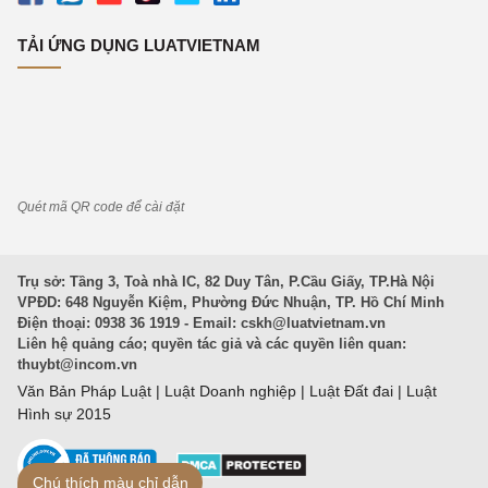
TẢI ỨNG DỤNG LUATVIETNAM
Quét mã QR code để cài đặt
Trụ sở: Tầng 3, Toà nhà IC, 82 Duy Tân, P.Cầu Giấy, TP.Hà Nội
VPĐD: 648 Nguyễn Kiệm, Phường Đức Nhuận, TP. Hồ Chí Minh
Điện thoại: 0938 36 1919 - Email:
cskh@luatvietnam.vn
Liên hệ quảng cáo; quyền tác giả và các quyền liên quan:
thuybt@incom.vn
Văn Bản Pháp Luật
|
Luật Doanh nghiệp
|
Luật Đất đai
|
Luật
Hình sự 2015
Chú thích màu chỉ dẫn