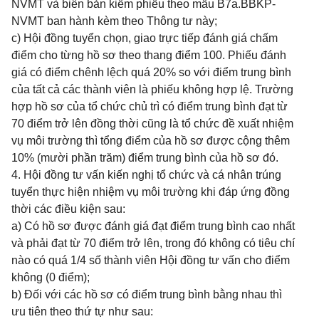
NVMT và biên bản kiểm phiếu theo mẫu B7a.BBKP-
NVMT ban hành kèm theo Thông tư này;
c) Hội đồng tuyển chọn, giao trực tiếp đánh giá chấm
điểm cho từng hồ sơ theo thang điểm 100. Phiếu đánh
giá có điểm chênh lệch quá 20% so với điểm trung bình
của tất cả các thành viên là phiếu không hợp lệ. Trường
hợp hồ sơ của tổ chức chủ trì có điểm trung bình đạt từ
70 điểm trở lên đồng thời cũng là tổ chức đề xuất nhiệm
vụ môi trường thì tổng điểm của hồ sơ được cộng thêm
10% (mười phần trăm) điểm trung bình của hồ sơ đó.
4. Hội đồng tư vấn kiến nghị tổ chức và cá nhân trúng
tuyển thực hiện nhiệm vụ môi trường khi đáp ứng đồng
thời các điều kiện sau:
a) Có hồ sơ được đánh giá đạt điểm trung bình cao nhất
và phải đạt từ 70 điểm trở lên, trong đó không có tiêu chí
nào có quá 1/4 số thành viên Hội đồng tư vấn cho điểm
không (0 điểm);
b) Đối với các hồ sơ có điểm trung bình bằng nhau thì
ưu tiên theo thứ tự như sau: