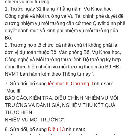
nhiệm vụ môi trường
1. Trước ngày 31 tháng 7 hằng năm, Vụ Khoa học,
Công nghệ và Môi trường và Vụ Tài chính phê duyệt đề
cương nhiệm vụ môi trường căn cứ theo Quyết định phê
duyệt danh mục và kinh phí nhiệm vụ môi trường của
Bộ.
2. Trường hợp tổ chức, cá nhân chủ trì không phải là
đơn vị dự toán thuộc Bộ: Văn phòng Bộ, Vụ Khoa học,
Công nghệ và Môi trường thừa lệnh Bộ trưởng ký hợp
đồng thực hiện nhiệm vụ môi trường theo mẫu B9.HĐ-
NVMT ban hành kèm theo Thông tư này.”.
7. Sửa đổi, bổ sung
tên mục III Chương II
như sau:
“Mục III
BÁO CÁO, KIỂM TRA, ĐIỀU CHỈNH NHIỆM VỤ MÔI
TRƯỜNG VÀ ĐÁNH GIÁ, NGHIỆM THU KẾT QUẢ
THỰC HIỆN
NHIỆM VỤ MÔI TRƯỜNG”.
8. Sửa đổi, bổ sung
Điều 13
như sau: