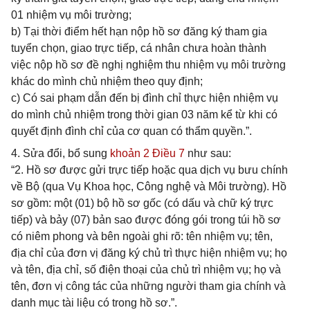
01 nhiệm vụ môi trường;
b) Tại thời điểm hết hạn nộp hồ sơ đăng ký tham gia
tuyển chọn, giao trực tiếp, cá nhân chưa hoàn thành
việc nộp hồ sơ đề nghị nghiệm thu nhiệm vụ môi trường
khác do mình chủ nhiệm theo quy định;
c) Có sai phạm dẫn đến bị đình chỉ thực hiện nhiệm vụ
do mình chủ nhiệm trong thời gian 03 năm kể từ khi có
quyết định đình chỉ của cơ quan có thẩm quyền.”.
4. Sửa đổi, bổ sung
khoản 2 Điều 7
như sau:
“2. Hồ sơ được gửi trực tiếp hoặc qua dịch vụ bưu chính
về Bộ (qua Vụ Khoa học, Công nghệ và Môi trường). Hồ
sơ gồm: một (01) bộ hồ sơ gốc (có dấu và chữ ký trực
tiếp) và bảy (07) bản sao được đóng gói trong túi hồ sơ
có niêm phong và bên ngoài ghi rõ: tên nhiệm vụ; tên,
địa chỉ của đơn vị đăng ký chủ trì thực hiện nhiệm vụ; họ
và tên, địa chỉ, số điện thoại của chủ trì nhiệm vụ; họ và
tên, đơn vị công tác của những người tham gia chính và
danh mục tài liệu có trong hồ sơ.”.