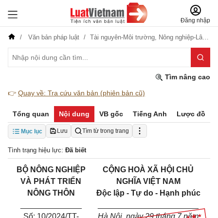
Đăng nhập
Văn bản pháp luật
Tài nguyên-Môi trường,
Nông nghiệp-Lâm nghiệp
Tìm nâng cao
👉
Quay về: Tra cứu văn bản (phiên bản cũ)
Tổng quan
Nội dung
VB gốc
Tiếng Anh
Lược đồ
Lưu
Tìm từ trong trang
Mục lục
Tình trạng hiệu lực:
Đã biết
BỘ NÔNG NGHIỆP
CỘNG HOÀ XÃ HỘI CHỦ
VÀ PHÁT TRIỂN
NGHĨA VIỆT NAM
NÔNG THÔN
Độc lập - Tự do - Hạnh phúc
______________
_______________________
Số: 10/2024/TT-
Hà Nội, ngày 29 tháng 7 năm