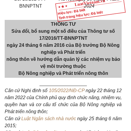
BNNPTNT
2024
Hiệu lực: Đã biết
Tình trạng hiệu lực: Đã biết
THÔNG TƯ
Sửa đổi, bổ sung một số điều của Thông tư số
17/2016/TT-BNNPTNT
ngày 24 tháng 6 năm 2016 của Bộ trưởng Bộ Nông
nghiệp và Phát triển
nông thôn về hướng dẫn quản lý các nhiệm vụ bảo
vệ môi trường thuộc
Bộ Nông nghiệp và Phát triển nông thôn
__________________
Căn cứ
Nghị định số
105/2022/NĐ-CP
ngày 22 tháng 12
năm 2022 của Chính phủ quy định chức năng, nhiệm vụ,
quyền hạn và cơ cấu tổ chức của Bộ Nông nghiệp và
Phát triển nông thôn;
Căn cứ
Luật Ngân sách nhà nước
ngày 25 tháng 6 năm
2015;