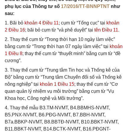
phụ lục của Thông tư số
17/2016/TT-BNNPTNT
như
sau:
1. Bãi bỏ
khoản 4 Điều 11
; cụm từ “Tổng cục” tại
khoản
2 Điều 16
; bãi bỏ cụm từ “và phê duyệt” tại
tên Điều 11
.
2. Thay thế cụm từ “Trong thời hạn 10 ngày làm việc”
bằng cụm từ “Trong thời hạn 07 ngày làm việc” tại
khoản
1 Điều 8
; thay thế cụm từ “thuyết minh” bằng cụm từ “đề
cương”.
3. Thay thế cụm từ “Trung tâm Tin học và Thống kê của
Bộ” bằng cụm từ “Trung tâm Chuyển đổi số và Thống kê
nông nghiệp” tại
khoản 1 Điều 15
; thay thế cụm từ “Cơ
quan quản lý nhiệm vụ môi trường” bằng cụm từ “Vụ
Khoa học, Công nghệ và Môi trường”.
4. Thay thế mẫu B3.TM-NVMT, B4.BBMHS-NVMT,
B5.PNX-NVMT, B6.PĐG-NVMT, B7.BBH-NVMT,
B7a.BBKP-NVMT, B8.BBTĐ-NVMT, B10.BBKT-NVMT,
B11.BBKT-NVMT, B14.BCTK-NVMT, B16.PĐGNT-