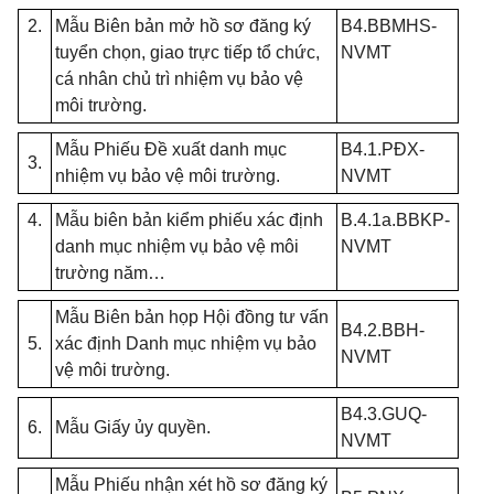
2.
Mẫu Biên bản mở hồ sơ đăng ký
B4.BBMHS-
tuyển chọn, giao trực tiếp tổ chức,
NVMT
cá nhân chủ trì nhiệm vụ bảo vệ
môi trường.
Mẫu Phiếu Đề xuất danh mục
B4.1.PĐX-
3.
nhiệm vụ bảo vệ môi trường.
NVMT
4.
Mẫu biên bản kiểm phiếu xác định
B.4.1a.BBKP-
danh mục nhiệm vụ bảo vệ môi
NVMT
trường năm…
Mẫu Biên bản họp Hội đồng tư vấn
B4.2.BBH-
5.
xác định Danh mục nhiệm vụ bảo
NVMT
vệ môi trường.
B4.3.GUQ-
6.
Mẫu Giấy ủy quyền.
NVMT
Mẫu Phiếu nhận xét hồ sơ đăng ký