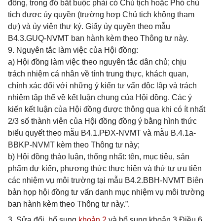
đồng, trong đó bắt buộc phải có Chủ tịch hoặc Phó chủ
tịch được ủy quyền (trường hợp Chủ tịch không tham
dự) và ủy viên thư ký. Giấy ủy quyền theo mẫu
B4.3.GUQ-NVMT ban hành kèm theo Thông tư này.
9. Nguyên tắc làm việc của Hội đồng:
a) Hội đồng làm việc theo nguyên tắc dân chủ; chịu
trách nhiệm cá nhân về tính trung thực, khách quan,
chính xác đối với những ý kiến tư vấn độc lập và trách
nhiệm tập thể về kết luận chung của Hội đồng. Các ý
kiến kết luận của Hội đồng được thông qua khi có ít nhất
2/3 số thành viên của Hội đồng đồng ý bằng hình thức
biểu quyết theo mẫu B4.1.PĐX-NVMT và mẫu B.4.1a-
BBKP-NVMT kèm theo Thông tư này;
b) Hội đồng thảo luận, thống nhất: tên, mục tiêu, sản
phẩm dự kiến, phương thức thực hiện và thứ tự ưu tiên
các nhiệm vụ môi trường tại mẫu B4.2.BBH-NVMT Biên
bản họp hội đồng tư vấn danh mục nhiệm vụ môi trường
ban hành kèm theo Thông tư này.”.
3. Sửa đổi, bổ sung
khoản 2
và bổ sung khoản 3 Điều 6