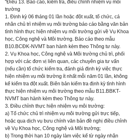
“Điều 13. Báo cáo, kiểm tra, điều chỉnh nhiệm vụ môi
trường
1. Định kỳ 06 tháng 01 lần hoặc đột xuất, tổ chức, cá
nhân chủ trì nhiệm vụ môi trường báo cáo bằng văn bản
tình hình thực hiện nhiệm vụ môi trường gửi về Vụ Khoa
học, Công nghệ và Môi trường. Báo cáo theo mẫu
B10.BCĐK-NVMT ban hành kèm theo Thông tư này.
2. Vụ Khoa học, Công nghệ và Môi trường chủ trì, phối
hợp với các đơn vị liên quan, các chuyên gia tư vấn
(nếu cần) tổ chức kiểm tra, đánh giá định kỳ việc thực
hiện nhiệm vụ môi trường ít nhất mỗi năm 01 lần, không
kể kiểm tra đột xuất. Biên bản kiểm tra định kỳ tình hình
thực hiện nhiệm vụ môi trường theo mẫu B11.BBKT-
NVMT ban hành kèm theo Thông tư này.
3. Điều chỉnh thực hiện nhiệm vụ môi trường:
a) Tổ chức chủ trì nhiệm vụ môi trường gửi trực tiếp,
hoặc qua dịch vụ bưu chính văn bản đề nghị điều chỉnh
về Vụ Khoa học, Công nghệ và Môi trường;
b) Trong thời hạn 10 ngày làm việc kể từ ngày nhận