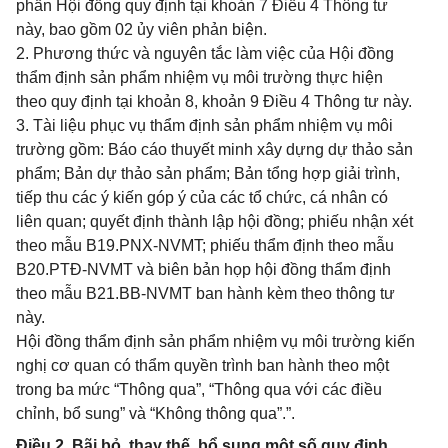
phần Hội đồng quy định tại khoản 7 Điều 4 Thông tư
này, bao gồm 02 ủy viên phản biện.
2. Phương thức và nguyên tắc làm việc của Hội đồng
thẩm định sản phẩm nhiệm vụ môi trường thực hiện
theo quy định tại khoản 8, khoản 9 Điều 4 Thông tư này.
3. Tài liệu phục vụ thẩm định sản phẩm nhiệm vụ môi
trường gồm: Báo cáo thuyết minh xây dựng dự thảo sản
phẩm; Bản dự thảo sản phẩm; Bản tổng hợp giải trình,
tiếp thu các ý kiến góp ý của các tổ chức, cá nhân có
liên quan; quyết định thành lập hội đồng; phiếu nhận xét
theo mẫu B19.PNX-NVMT; phiếu thẩm định theo mẫu
B20.PTĐ-NVMT và biên bản họp hội đồng thẩm định
theo mẫu B21.BB-NVMT ban hành kèm theo thông tư
này.
Hội đồng thẩm định sản phẩm nhiệm vụ môi trường kiến
nghị cơ quan có thẩm quyền trình ban hành theo một
trong ba mức “Thông qua”, “Thông qua với các điều
chỉnh, bổ sung” và “Không thông qua”.”.
Điều 2. Bãi bỏ, thay thế, bổ sung một số quy định,