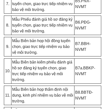
B5.PNX-
7.
tuyển chọn, giao trực tiếp nhiệm vụ
NVMT
bảo vệ môi trường.
Mẫu Phiếu đánh giá hồ sơ đăng ký
B6.PĐG-
8.
tuyển chọn, giao trực tiếp nhiệm vụ
NVMT
bảo vệ môi trường.
Mẫu Biên bản họp hội đồng tuyển
B7.BBH-
9.
chọn, giao trực tiếp nhiệm vụ bảo
NVMT
vệ môi trường.
Mẫu Biên bản kiểm phiếu đánh giá
hồ sơ đăng ký tuyển chọn, giao
B7a.BBKP-
10.
trực tiếp nhiệm vụ bảo vệ môi
NVMT
trường.
Mẫu Biên bản họp thẩm định nội
B8.BBTĐ-
11.
dung, kinh phí nhiệm vụ bảo vệ môi
NVMT
trường.