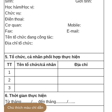
sinh: Giới tính:
Học hàm/Học vị:
Chức vụ:
Điện thoại:
Cơ quan: Mobile:
Fax: E-mail:
Tên tổ chức đang công tác:
Địa chỉ tổ chức:
5. Tổ chức, cá nhân phối hợp thực hiện
TT
Tên tổ chức/cá nhân
Địa chỉ
1
2
3
6. Thời gian thực hiện
Từ tháng........../..... đến tháng.........../…...
Chú thích màu chỉ dẫn
7. Kinh phí thực hiện