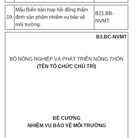
Mẫu Biên bản họp hội đồng thẩm
B21.BB-
19.
định sản phẩm nhiệm vụ bảo vệ
NVMT:
môi trường.
B3.ĐC-NVMT
BỘ NÔNG NGHIỆP VÀ PHÁT TRIỂN NÔNG THÔN
(TÊN TỔ CHỨC CHỦ TRÌ)
ĐỀ CƯƠNG
NHIỆM VỤ BẢO VỆ MÔI TRƯỜNG