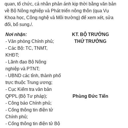
quan, tổ chức, cá nhân phản ánh kịp thời bằng văn bản
về Bộ Nông nghiệp và Phát triển nông thôn (qua Vụ
Khoa học, Công nghệ và Môi trường) để xem xét, sửa
đổi, bổ sung./.
Nơi nhận:
KT. BỘ TRƯỞNG
-
Văn
phòng Chính phủ;
THỨ TRƯỞNG
- Các Bộ: TC, TNMT,
KHĐT;
- Lãnh đạo Bộ Nông
nghiệp và PTNT;
- UBND các tỉnh, thành phố
trực thuộc Trung ương;
- Cục Kiểm tra văn bản
QPPL (Bộ Tư pháp);
Phùng Đức Tiến
- Công báo Chính phủ;
- Cổng thông tin điện tử
Chính phủ;
- Cổng thông tin điện tử Bộ