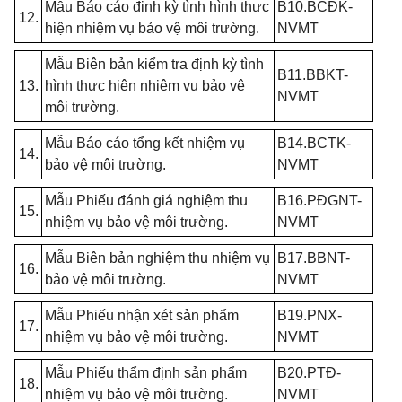
Mẫu Báo cáo định kỳ tình hình thực
B10.BCĐK-
12.
hiện nhiệm vụ bảo vệ môi trường.
NVMT
Mẫu Biên bản kiểm tra định kỳ tình
B11.BBKT-
13.
hình thực hiện nhiệm vụ bảo vệ
NVMT
môi trường.
Mẫu Báo cáo tổng kết nhiệm vụ
B14.BCTK-
14.
bảo vệ môi trường.
NVMT
Mẫu Phiếu đánh giá nghiệm thu
B16.PĐGNT-
15.
nhiệm vụ bảo vệ môi trường.
NVMT
Mẫu Biên bản nghiệm thu nhiệm vụ
B17.BBNT-
16.
bảo vệ môi trường.
NVMT
Mẫu Phiếu nhận xét sản phẩm
B19.PNX-
17.
nhiệm vụ bảo vệ môi trường.
NVMT
Mẫu Phiếu thẩm định sản phẩm
B20.PTĐ-
18.
nhiệm vụ bảo vệ môi trường.
NVMT