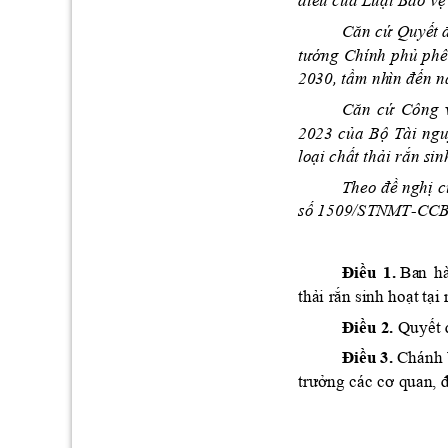
điề
u
 c
ủa Luật Bảo vệ
Că
n 
cứ Quyết 
tướ
ng 
Chính 
phủ 
phê
20
30, tầm
nh
ìn đến 
Că
n 
cứ 
Công 
20
23 
của 
Bộ 
Tài 
ng
lo
ạ
i 
chất thải rắn s
in
The
o 
đề nghị 
c
số 
1509/S
CC
B
TNM
T
-
Điều 
1.
Ba
n
h
thả
i
 rắ
n sinh hoạt 
tại
Điều 2.
Quyết 
Điều
 3.
ánh
C
h
trưởng các 
cơ
q
uan,
đ