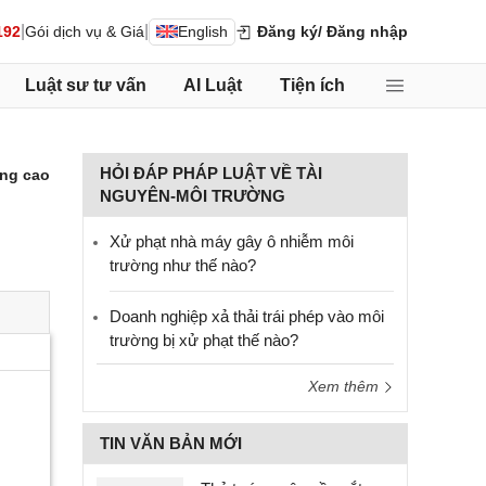
|
|
192
Gói dịch vụ & Giá
English
Đăng ký
/ Đăng nhập
Luật sư tư vấn
AI Luật
Tiện ích
HỎI ĐÁP PHÁP LUẬT VỀ TÀI
ng cao
NGUYÊN-MÔI TRƯỜNG
Xử phạt nhà máy gây ô nhiễm môi
trường như thế nào?
Doanh nghiệp xả thải trái phép vào môi
trường bị xử phạt thế nào?
Xem thêm
TIN VĂN BẢN MỚI