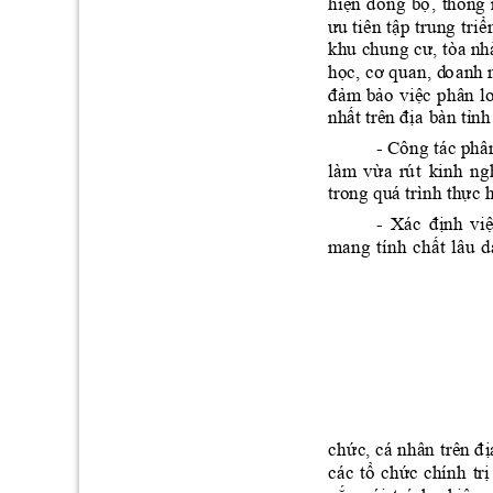
hiệ
n
đồng 
bộ
, 
thốn
g 
ưu tiên t
ập trung 
triể
kh
u
 chung 
cư, tòa nh
họ
c, 
cơ 
quan, 
d
o
anh 
đảm
bảo 
việc 
phân 
l
nh
ất
trên địa 
bàn 
tỉ
nh
Công tác phân
- 
làm
v
ừa 
rú
t 
kinh 
ng
tro
ng quá trình thực h
Xác 
định 
việ
- 
mang 
tính 
chất 
lâu 
d
ch
ức, cá 
nhân 
trên đ
ị
các 
tổ 
ch
ức 
chính 
trị