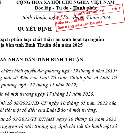
N
CỘ
N
G
 HÒA XÃ HỘI CHỦ NGHĨA 
VIỆT NAM
Độc lập 
Tự
 do 
Hạnh phúc
N
- 
-
Bình Thuận, ngày 
th
áng
năm 
  16    
 4 
2
024
Hiệu lực: Đã biết
Tình trạng hiệu lực: Đã biết
QU
YẾT ĐỊNH 
oạch phân lo
ạ
i ch
ất thải rắn sinh h
oạt tại nguồn 
địa bàn tỉnh B
ình Thuận đến năm
 2025
A
N NHÂN DÂN TỈNH BÌNH TH
UẬN
 c
hứ
c 
ch
ín
h 
qu
yề
n 
đị
a
 phư
ơng
 ng
à
y 
19
 thá
n
g 6
 n
ă
m
 20
15;
g 
một 
s
ố
điều 
của 
Luật 
Tổ 
ch
ức 
Chính 
phủ 
và 
Luật 
Tổ 
a phươn
g
ngày 22 tháng 11 n
ă
m 
2
019;
ảo vệ môi trườ
n
g 
ngày 
tháng
năm 20
17 
 1
1
20; 
ịnh 
số 
08/2022/NĐ
CP
ngày 
10 
tháng 
01 
năm 
2022 
của 
-
hi 
t
iế
t một số điều c
ủa Luật Bảo vệ m
ô
i 
trường;
tư
số
02/2022/
ng
à
y 
1
0
tháng 
01
năm 
2022
TT-BTNMT 
 
ngu
yên
 và Môi 
trư
ờng 
quy định chi 
tiết thi
 hành một
 số 