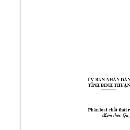
ỦY BAN 
NHÂN DÂ
TỈNH BÌNH THUẬ
P
h
ân
lo
ại
 ch
ấ
t t
hả
i 
r
(Kèm theo 
Quy