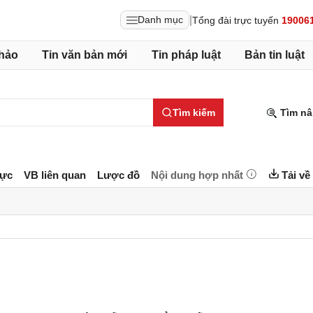
|
Danh mục
Tổng đài trực tuyến
19006
hảo
Tin văn bản mới
Tin pháp luật
Bản tin luật
Tìm kiếm
Tìm nâ
lực
VB liên quan
Lược đồ
Nội dung hợp nhất
Tải về