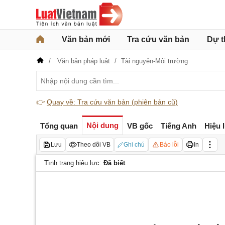
Văn bản mới
Tra cứu văn bản
Dự t
Văn bản pháp luật
Tài nguyên-Môi trường
👉
Quay về: Tra cứu văn bản (phiên bản cũ)
Nội dung
Tổng quan
VB gốc
Tiếng Anh
Hiệu 
Lưu
Theo dõi VB
Ghi chú
Báo lỗi
In
Tình trạng hiệu lực:
Đã biết