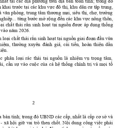
nh
ất
tại 
các 
địa 
phư
ơ
n
g 
trên 
đ
ị
a 
bàn
toàn
tỉ
n
h
tro
ng 
đó 
; 
n khai
trư
ớc 
tại 
c
ác 
khu 
vực đô 
thị, 
dân cư
tậ
p 
trung
khu
, 
à 
văn phòng, 
trung tâm 
thương 
m
ại, 
siêu 
thị, 
c
hợ, 
trường 
nghiệp...
từn
g b
ước mở 
rộ
ng đ
ến
các 
kh
u 
vực nông
 t
hôn, 
oại 
chấ
t thải 
rắ
n 
s
i
nh 
hoạt 
tại
nguồn 
đư
ợ
c 
áp 
dụng 
thống 
 
vào năm 2026
. 
 loại 
ch
ất thải rắn 
sin
h 
hoạt tại 
nguồn giai đoạn đầu vừa 
h
iệm, 
t
hường 
xuy
ên
đánh 
giá, 
cải 
tiến, 
ho
à
n 
thiện 
dần
iện.
c 
phân
l
oại 
rác 
thải 
tại 
nguồn 
là 
nhiệm
vụ 
trọng 
tâm, 
ài, 
cần 
sự
vào 
c
uộ
c 
của 
cả 
hệ 
thống 
chí
n
h 
t
rị 
và 
mọi 
tổ 
2 
a 
bàn 
tỉnh;
đó 
các
cấp
nhất 
là 
cấp 
cơ 
sở 
và 
t
rong
UBND 
, 
 
xã 
hội
giữ 
v
ai 
trò 
then 
chốt. 
Nội 
dung 
công 
việc 
phải 
- 