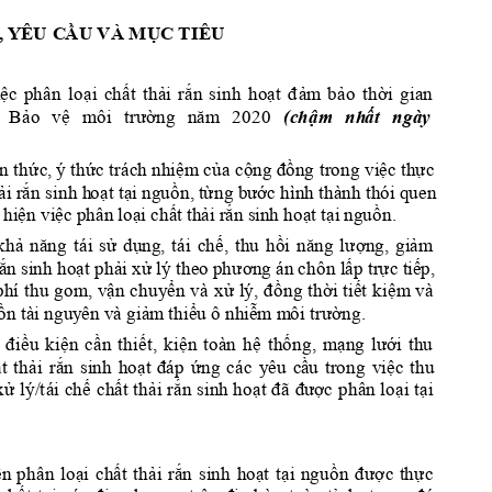
 Y
ÊU
 C
ẦU VÀ MỤC TIÊU
iệ
c 
p
hân 
loại 
chất 
t
hả
i 
rắn 
sinh 
hoạt
đ
ảm 
bảo 
thời 
gian 
 
Bảo 
vệ 
m
ôi 
trường 
năm 
202
0
chậm
nh
ất
ngày 
(
n thức
, ý thức trác
h nhiệ
m
của cộn
g đồn
g 
tr
ong vi
ệc thực 
ải r
ắn sinh h
oạt tạ
i ng
uồn
, t
ừng bư
ớ
c hìn
h thàn
h thói q
uen 
 
hiện
vi
ệc phân
 loạ
i chấ
t th
ải r
ắn s
in
h ho
ạt tại
 ng
uồn.
khả 
nă
ng 
tái 
s
ử
dụ
ng, 
tái 
chế, 
thu
hồi 
nă
ng 
lượng,
giả
m
rắn si
nh ho
ạt phải x
ử lý
theo p
hương
án
 chôn
l
ấp tr
ực tiế
p, 
phí 
thu 
gom,
vậ
n 
chuy
ển 
và 
xử 
l
ý,
đồng 
thời
tiế
t 
kiệm
và 
ồn 
tà
i nguy
ên v
à gi
ảm 
thiể
u ô
 nh
iễm m
ôi tr
ường.
 
điều 
ki
ệ
n 
cầ
n 
thiết, 
k
iện 
toà
n
hệ 
thống, 
mạng 
lưới 
thu 
t 
th
ải 
rắn 
sinh 
h
o
ạt 
đáp 
ứng 
các 
y
êu
cầ
u 
trong 
việc 
thu 
xử 
lý/
t
á
i 
chế 
chấ
t 
thải 
rắn sinh hoạ
t đã 
đư
ợc 
phân loại 
tại 
ện 
phân 
l
o
ạ
i 
chất 
thải 
rắ
n
sinh 
h
oạt 
tại 
nguồn 
được 
t
h
ực 