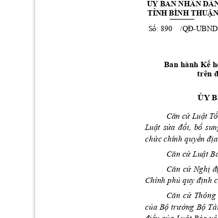
ỦY BAN 
NHÂN DÂ
TỈNH BÌNH THUẬ
Số
: 
QĐ
890    /
-UBND
Ban h
ành Kế h
trên 
ỦY
B
C
ă
n c
ứ L
uậ
t 
Tổ
Luậ
t
sử
a
đổi, 
bổ 
sun
ch
ức
 chính quyền đị
Că
n cứ Luật B
Că
n 
cứ 
N
ghị 
đ
Chí
nh phủ quy định c
Că
n 
cứ 
Thông 
của 
Bộ
trưởng 
Bộ
Tài