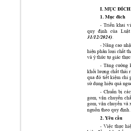
I. 
MỤC ĐÍCH,
1. 
Mục 
đích
Triển
k
h
ai
v
- 
quy
định 
của
Luật
. 
31/12/2
024
)
Nâng
ca
o 
n
hậ
- 
hiện 
phâ
n loạ
i chấ
t th
và ý
 thức
 tự giá
c thự
c
Tăng 
cườn
g 
- 
khối lượ
ng c
hất th
ải 
qua 
đ
ó 
tiết kiệm 
c
hi 
sử dụn
g hiệu 
quả
 ng
u
Chuẩn 
bị 
các
- 
gom
, 
vận 
chuy
ển 
chấ
gom
, 
vận 
ch
u
yển 
và 
ng
uồn
theo quy định.
2. 
Yêu cầu
Việc 
thự
c 
hi
- 