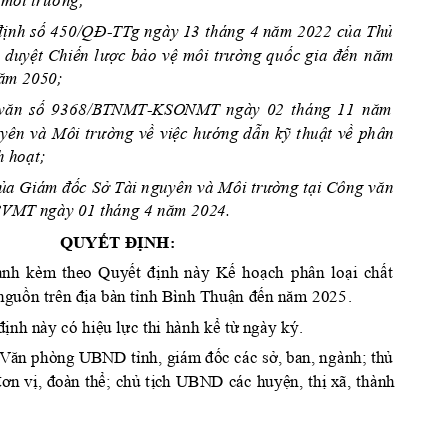
 
môi trường;
định 
số 450/QĐ
TTg ngày 13
tháng
năm 
20
22 
của Thủ 
-
4 
 
duyệt 
Chiến 
l
ược 
b
ảo 
vệ 
môi 
trường 
quốc 
gia 
đến 
năm 
năm 2050;
văn 
số 
936
8/BTNMT
KSO
NMT 
ngày 
02 
tháng 
11 
năm
-
u
yê
n
và 
Môi 
trư
ờng 
v
ề 
việc 
hư
ớng 
d
ẫn 
kỹ 
t
h
uật
về
p
h
ân 
h hoạt;
ủ
a
 Giám đốc 
Sở Tài n
guyên và M
ôi 
trường tại 
C
ông
 văn
VMT ngày 01
tháng 
năm 2024.
4 
QU
Y
ẾT ĐỊNH
: 
ành 
kèm
theo 
Quyết 
định 
này 
Kế 
hoạch
phân 
loại 
chất 
nguồn trên địa 
bàn tỉnh Bình Thuậ
n
 đ
ến năm 2025
. 
định n
ày có hiệu lực thi hành kể từ
 ngày ký.
 Vă
n phòng 
tỉnh, giám
 đốc các sở, ba
n, ngàn
h; 
hủ 
U
BND 
t
ơn vị, 
đ
oàn 
th
ể; 
chủ t
ịc
h 
các 
huy
ện,
thị xã, 
thành
UBN
D 