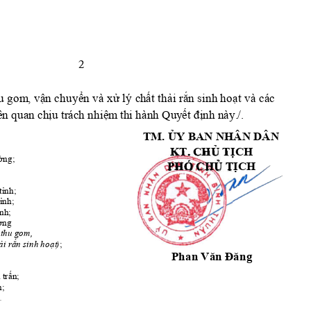
2 
hu gom
, vận chuyển
và xử lý 
c
hất thải rắn sinh 
hoạt và các 
ên qua
n 
chịu tr
ác
h nhiệm
thi 
hành Quy
ết 
địn
h nà
y
.
/.
TM
. ỦY BAN NHÂN
 DÂN
CHỦ TỊCH
KT. 
ờng;
PHÓ CHỦ TỊCH
ỉnh; 
tỉnh;
ỉnh;  
ờng 
 thu 
gom,
ải
 rắ
n sinh
 hoạt
)
; 
Phan Văn Đăng
ị trấn
;  
h;
.