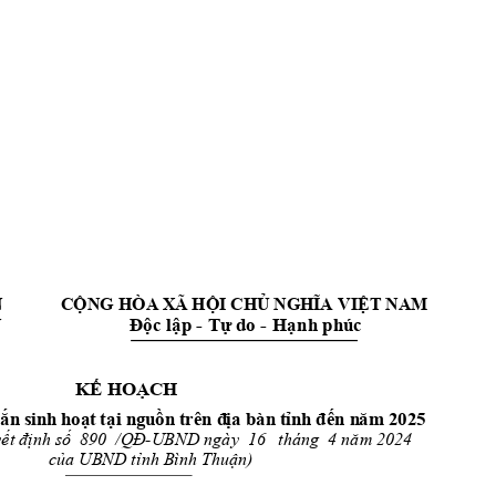
N
CỘ
N
G
 HÒA XÃ HỘI CHỦ NGHĨA 
VIỆT NAM
Độc lập 
Tự
 do 
Hạnh phúc
N
- 
-
KẾ HO
ẠCH
ắn 
si
nh
ho
ạt
tạ
i ng
u
ồn 
t
rê
n 
đ
ịa 
bàn
 t
ỉn
h 
đế
n n
ăm
 2
02
5
ết định số  
/QĐ
UBN
D ngày  
tháng  
năm 2024
890  
-
16   
4 
của 
tỉnh Bình Thuận)      
UBND 