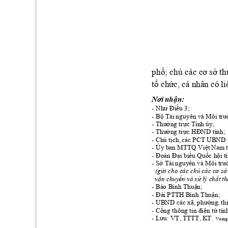
phố; 
hủ 
các cơ
 sở t
c
tổ ch
ức, 
cá n
hân có
 li
Nơi nh
ận:  
Như Điều 3
- 
; 
Bộ Tài nguyên v
à Môi
 t
rư
- 
Thư
ờng trực Tỉ
n
h ủy; 
- 
Thư
ờng trực HĐND tỉnh;
- 
Chủ tịc
h,
 các PCT UBND t
- 
Ủy ban MTTQ Việt Nam
 
- 
Đoàn Đại biểu Quốc hội 
t
- 
Sở Tài nguy
ên 
và Môi trư
- 
(gửi cho các 
hủ 
các c
ơ sở
c
vận ch
uy
ển và 
xử l
ý chất
 th
Báo Bình Thuận; 
- 
Đài PTT
H
 Bìn
h Thuận; 
- 
UBND các xã, phường
, th
- 
Cổng thông tin điện tử tỉn
- 
Lưu: VT, TTTT, 
KT
. 
- 
Vương