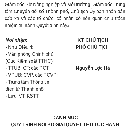
Giám đốc Sở Nông nghiệp và Môi trường, Giám đốc Trung
tâm Chuyển đổi số Thành phố, Chủ tịch Ủy ban nhân dân
cấp xã và các tổ chức, cá nhân có liên quan chịu trách
nhiệm thi hành Quyết định này./.
Nơi nhận:
KT. CHỦ TỊCH
- Như Điều 4;
PHÓ CHỦ TỊCH
- Văn phòng Chính phủ
(Cục Kiểm soát TTHC);
- TTUB: CT; các PCT;
Nguyễn Lộc Hà
- VPUB: CVP, các PCVP;
- Trung tâm Thông tin
điện tử Thành phố;
- Lưu: VT, KSTT.
DANH MỤC
QUY TRÌNH NỘI BỘ GIẢI QUYẾT THỦ TỤC HÀNH