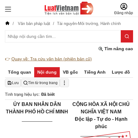
Đăng nhập
Văn bản pháp luật
Tài nguyên-Môi trường,
Hành chính
Tìm nâng cao
👉
Quay về: Tra cứu văn bản (phiên bản cũ)
Tổng quan
Nội dung
VB gốc
Tiếng Anh
Lược đồ
Lưu
Tìm từ trong trang
Tình trạng hiệu lực:
Đã biết
ỦY BAN NHÂN DÂN
CỘNG HÒA XÃ HỘI CHỦ
THÀNH PHỐ HỒ CHÍ MINH
NGHĨA VIỆT NAM
___________
Độc lập - Tự do - Hạnh
phúc
_______________