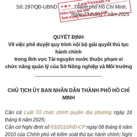
Số: 297/QĐ-UBND
Thành phố Hồ Chí Minh,
Hiệu lực: Đã biết
Tình trạng hiệu lực: Đã biết
ngày 23 tháng 7 năm 2025
QUYẾT ĐỊNH
Về việc phê duyệt quy trình nội bộ giải quyết thủ tục
hành chính
trong lĩnh vực Tài nguyên nước thuộc phạm vi
chức năng quản lý của Sở Nông nghiệp và Môi trường
________________________
CHỦ TỊCH ỦY BAN NHÂN DÂN THÀNH PHỐ HỒ CHÍ
MINH
Căn cứ
Luật Tổ chức chính quyền địa phương
ngày 16
tháng 6 năm 2025;
Căn cứ Nghị định số
63/2010/NĐ-CP
ngày 08 tháng 6 năm
2010 của Chính phủ về kiểm soát thủ tục hành chính; Nghị