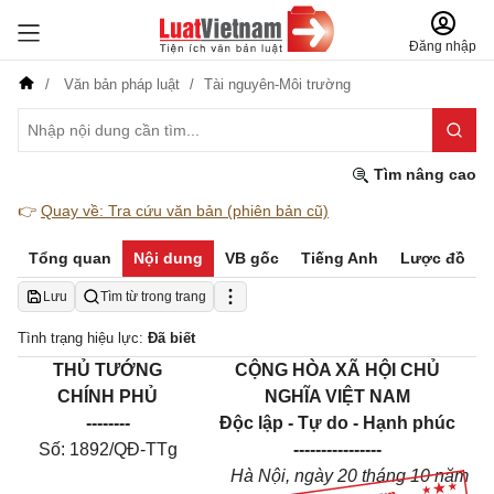
Đăng nhập
Văn bản pháp luật
Tài nguyên-Môi trường
Tìm nâng cao
👉
Quay về: Tra cứu văn bản (phiên bản cũ)
Tổng quan
Nội dung
VB gốc
Tiếng Anh
Lược đồ
Lưu
Tìm từ trong trang
Tình trạng hiệu lực:
Đã biết
THỦ TƯỚNG
CỘNG HÒA XÃ HỘI CHỦ
CHÍNH PHỦ
NGHĨA VIỆT NAM
--------
Độc lập - Tự do - Hạnh phúc
Số: 1892/QĐ-TTg
----------------
Hà Nội, ngày 20 tháng 10 năm