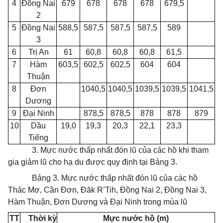
4
Đồng Nai
679
678
678
678
679,5
2
5
Đồng Nai
588,5
587,5
587,5
587,5
589
3
6
Trị An
61
60,8
60,8
60,8
61,5
7
Hàm
603,5
602,5
602,5
604
604
Thuận
8
Đơn
1040,5
1040,5
1039,5
1039,5
1041,5
Dương
9
Đại Ninh
878,5
878,5
878
878
879
10
Dầu
19,0
19,3
20,3
22,1
23,3
Tiếng
3. Mực nước thấp nhất đón lũ của các hồ khi tham
gia giảm lũ cho hạ du được quy định tại Bảng 3.
Bảng 3. Mực nước thấp nhất đón lũ của các hồ
Thác Mơ, Cần Đơn, Đăk R’Tih, Đồng Nai 2, Đồng Nai 3,
Hàm Thuận, Đơn Dương và Đại Ninh trong mùa lũ
TT
Th
ờ
i kỳ
Mực nước hồ (m)