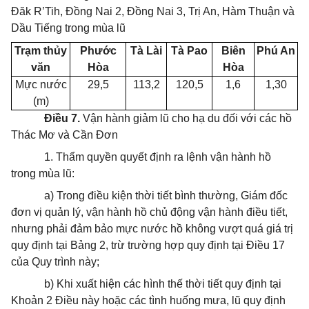
Đăk R’Tih, Đồng Nai 2, Đồng Nai 3, Trị An, Hàm Thuận và
Dầu Tiếng trong mùa lũ
Trạm thủy
Phư
ớ
c
Tà Lài
Tà Pao
Biên
Phú An
văn
Hòa
Hòa
Mực nước
29,5
113,2
120,5
1,6
1,30
(m)
Điều 7.
Vận hành giảm lũ cho hạ du đối với các hồ
Thác Mơ và Cần Đơn
1. Thẩm quyền quyết định ra lệnh vận hành hồ
trong mùa lũ:
a) Trong điều kiện thời tiết bình thường, Giám đốc
đơn vị quản lý, vận hành hồ chủ động vận hành điều tiết,
nhưng phải đảm bảo mực nước hồ không vượt quá giá trị
quy định tại Bảng 2, trừ trường hợp quy định tại Điều 17
của Quy trình này;
b) Khi xuất hiện các hình thế thời tiết quy định tại
Khoản 2 Điều này hoặc các tình huống mưa, lũ quy định