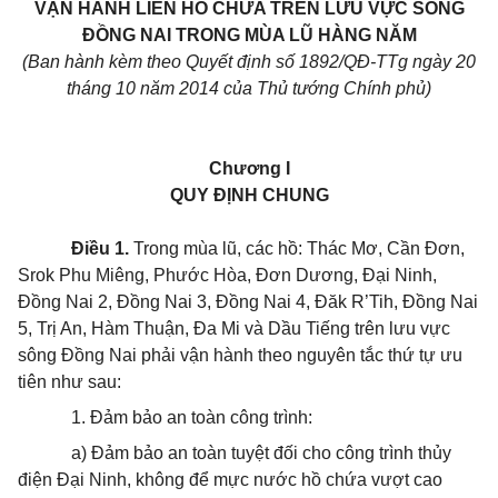
VẬN HÀNH LIÊN HỒ CHỨA TRÊN LƯU VỰC SÔNG
ĐỒNG NAI TRONG MÙA LŨ HÀNG NĂM
(Ban hành kèm theo Quyết định số 1892
/QĐ-TTg ngày 20
tháng
10
năm 2014 của Thủ tướng
Chính
phủ)
Chương I
QUY ĐỊNH CHUNG
Điều 1.
Trong mùa lũ, các hồ: Thác Mơ, Cần Đơn,
Srok Phu Miêng, Phước Hòa, Đơn Dương, Đại Ninh,
Đồng Nai 2, Đồng Nai 3, Đồng Nai 4, Đăk R’Tih, Đồng Nai
5, Trị An, Hàm Thuận, Đa Mi và Dầu Tiếng trên lưu vực
sông Đồng Nai phải vận hành theo nguyên tắc thứ tự ưu
tiên như sau:
1. Đảm bảo an toàn công trình:
a) Đảm bảo an toàn tuyệt đối cho công trình thủy
điện Đại Ninh, không để mực nước hồ chứa vượt cao