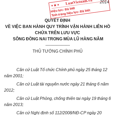
20
14
Hiệu lực: Đã biết
Tình trạng hiệu lực: Đã biết
QUYẾT ĐỊNH
VỀ VIỆC BAN HÀNH QUY TRÌNH VẬN HÀNH LIÊN HỒ
CHỨA TRÊN LƯU VỰC
SÔNG ĐỒNG NAI TRONG MÙA LŨ HÀNG NĂM
-------------------
THỦ TƯỚNG CHÍNH PHỦ
Căn cứ Luật Tổ chức Chính phủ ngày 25 tháng 12
năm 2001;
Căn cứ Luật tài nguyên nước ngày 21 tháng 6 năm
2012;
Căn cứ Luật Phòng, chống thiên tai ngày 19 tháng 6
năm 2013;
Căn cứ Nghị định số 112/2008/NĐ-CP ngày 20