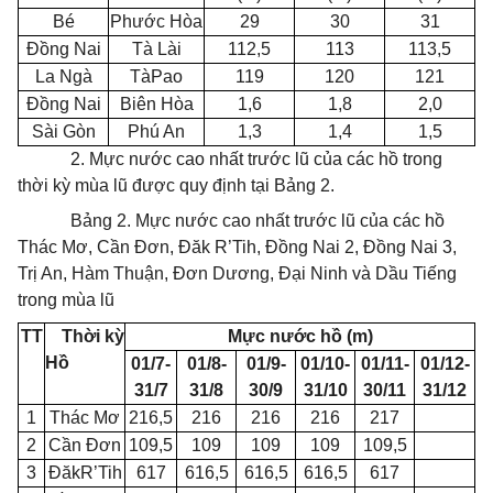
Bé
Phước Hòa
29
30
31
Đồng Nai
Tà Lài
112,5
113
113,5
La Ngà
TàPao
119
120
121
Đồng Nai
Biên Hòa
1,6
1,8
2,0
Sài Gòn
Phú An
1,3
1,4
1,5
2. Mực nước cao nhất trước lũ của các hồ trong
thời kỳ mùa lũ được quy định tại Bảng 2.
Bảng 2. Mực nước cao nhất trước lũ của các hồ
Thác Mơ, Cần Đơn, Đăk R’Tih, Đồng Nai 2, Đồng Nai 3,
Trị An, Hàm Thuận, Đơn Dương, Đại Ninh và Dầu Tiếng
trong mùa lũ
TT
Th
ờ
i kỳ
Mực nước hồ (m)
Hồ
01/7-
01/
8-
01/9-
01/10-
01/11-
01/12-
31/7
31/8
30/9
31/10
30/11
31/12
1
Thác Mơ
216,5
216
216
216
217
2
Cần Đơn
109,5
109
109
109
109,5
3
ĐăkR’Tih
617
616,5
616,5
616,5
617