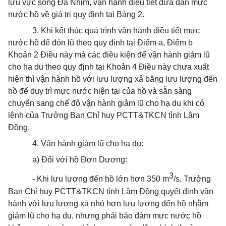
lưu vực sông Đa Nhim, vận hành điều tiết đưa dần mực
nước hồ về giá trị quy định tại Bảng 2.
3. Khi kết thúc quá trình vận hành điều tiết mực
nước hồ để đón lũ theo quy định tại Điểm a, Điểm b
Khoản 2 Điều này mà các điều kiện để vận hành giảm lũ
cho hạ du theo quy định tại Khoản 4 Điều này chưa xuất
hiện thì vận hành hồ với lưu lượng xả bằng lưu lượng đến
hồ để duy trì mực nước hiện tại của hồ và sẵn sàng
chuyển sang chế độ vận hành giảm lũ cho hạ du khi có
lệnh của Trưởng Ban Chỉ huy PCTT&TKCN tỉnh Lâm
Đồng.
4. Vận hành giảm lũ cho hạ du:
a) Đối với hồ Đơn Dương:
3
- Khi lưu lượng đến hồ lớn hơn 350 m
/s, Trưởng
Ban Chỉ huy PCTT&TKCN tỉnh Lâm Đồng quyết định vận
hành với lưu lượng xả nhỏ hơn lưu lượng đến hồ nhằm
giảm lũ cho hạ du, nhưng phải bảo đảm mực nước hồ