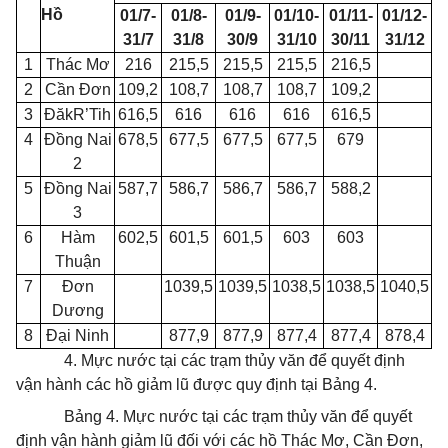
Hồ
01/7-
01/8
-
01/9-
01/10-
01/11-
01/12-
31/7
31/8
30/9
31/10
30/11
31/12
1
Thác Mơ
216
215,5
215,5
215,5
216,5
2
Cần Đơn
109,2
108,7
108,7
108,7
109,2
3
ĐăkR’Tih
616,5
616
616
616
616,5
4
Đồng Nai
678,5
677,5
677,5
677,5
679
2
5
Đồng Nai
587,7
586,7
586,7
586,7
588,2
3
6
Hàm
602,5
601,5
601,5
603
603
Thuận
7
Đơn
1039,5
1039,5
1038,5
1038,5
1040,5
Dương
8
Đại Ninh
877,9
877,9
877,4
877,4
878,4
4. Mực nước tại các trạm thủy văn để quyết định
vận hành các hồ giảm lũ được quy định tại Bảng 4.
Bảng 4. Mực nước tại các trạm thủy văn để quyết
định vận hành giảm lũ đối với các hồ Thác Mơ, Cần Đơn,