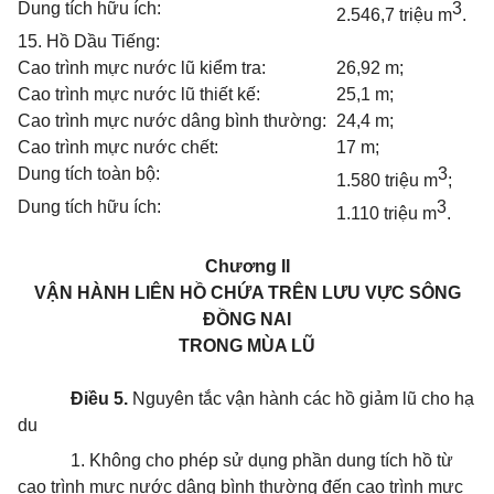
Dung tích hữu ích:
3
2.546,7 triệu m
.
15. Hồ Dầu Tiếng:
Cao trình mực nước lũ kiểm tra:
26,92 m;
Cao trình mực nước lũ thiết kế:
25,1 m;
Cao trình mực nước dâng bình thường:
24,4 m;
Cao trình mực nước chết:
17 m;
Dung tích toàn bộ:
3
1.580 triệu m
;
Dung tích hữu ích:
3
1.110 triệu m
.
Chương II
VẬN HÀNH LIÊN HỒ CHỨA TRÊN LƯU VỰC SÔNG
ĐỒNG NAI
TRONG MÙA LŨ
Điều 5.
Nguyên tắc vận hành các hồ giảm lũ cho hạ
du
1. Không cho phép sử dụng phần dung tích hồ từ
cao trình mực nước dâng bình thường đến cao trình mực