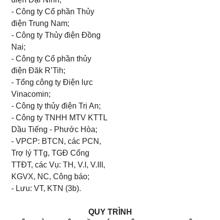
- Công ty Cổ phần Thủy
điện Trung Nam;
- Công ty Thủy điện Đồng
Nai;
- Công ty Cổ phần thủy
điện Đăk R’Tih;
- Tổng công ty Điện lực
Vinacomin;
- Công ty thủy điện Trị An;
- Công ty TNHH MTV KTTL
Dầu Tiếng - Phước Hòa;
- VPCP: BTCN, các PCN,
Trợ lý TTg, TGĐ Cổng
TTĐT, các Vụ: TH, V.I, V.III,
KGVX, NC, Công báo;
- Lưu: VT, KTN (3b).
QUY TRÌNH