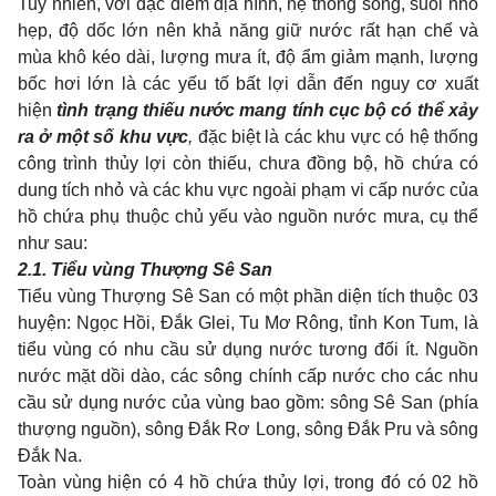
Tuy nhiên, với đặc điểm địa hình, hệ thống sông, suối nhỏ
hẹp, độ dốc lớn nên khả năng giữ nước rất hạn chế và
mùa khô kéo dài, lượng mưa ít, độ ẩm giảm mạnh, lượng
bốc hơi lớn là các yếu tố bất lợi dẫn đến nguy cơ xuất
hiện
tình trạng thiếu nước mang tính cục bộ có thể
xảy
ra ở một số khu vực
,
đặc biệt là các khu vực có hệ thống
công trình thủy lợi còn thiếu, chưa đồng bộ, hồ chứa có
dung tích nhỏ và các khu vực ngoài phạm vi cấp nước của
hồ chứa phụ thuộc chủ yếu vào nguồn nước mưa, cụ thể
như sau:
2.1.
Tiểu vùng Thượng Sê San
Tiểu vùng Thượng Sê San có một phần diện tích thuộc 03
huyện: Ngọc Hồi, Đắk Glei, Tu Mơ Rông, tỉnh Kon Tum, là
tiểu vùng có nhu cầu sử dụng nước tương đối ít. Nguồn
nước mặt dồi dào, các sông chính cấp nước cho các nhu
cầu sử dụng nước của vùng bao gồm: sông Sê San (phía
thượng nguồn), sông Đắk Rơ Long, sông Đắk Pru và sông
Đắk Na.
Toàn vùng hiện có 4 hồ chứa thủy lợi, trong đó có 02 hồ