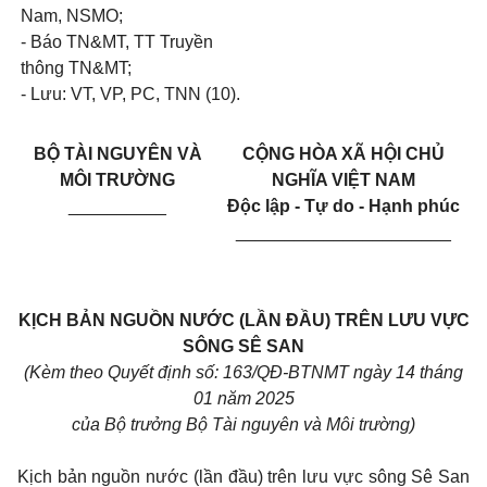
Nam, NSMO;
-
Báo TN&MT, TT Truyền
thông TN&MT;
-
Lưu: VT, VP, PC, TNN (10).
BỘ TÀI NGUYÊN VÀ
CỘNG HÒA XÃ HỘI CHỦ
MÔI TRƯỜNG
NGHĨA VIỆT NAM
__________
Độc lập - Tự do - Hạnh phúc
______________________
KỊCH BẢN NGUỒN NƯỚC (LẦN ĐẦU) TRÊN LƯU VỰC
SÔNG SÊ SAN
(Kèm theo Quyết định số: 163/QĐ-BTNMT ngày 14 tháng
01
năm 2025
của Bộ trưởng Bộ Tài nguyên và Môi trường)
Kịch bản nguồn nước (lần đầu) trên lưu vực sông Sê San