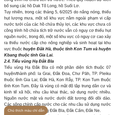
b
ổ
sung các hồ Dak Tô Long, hồ Suối Lơ.
Tuy nhiên, trong các tháng 5, 6/2025 do nắng nóng, thiếu
hụt lượng mưa, một số khu vực nằm ngoài phạm vi cấp
nước tưới của các hồ chứa thủy lợi, các khu vực chưa có
công trình hồ chứa tích trữ nước vẫn có nguy cơ thiếu hụt
nguồn nước, trong đó, một số khu vực có nguy cơ cao xảy
ra thiếu nước cấp cho nông nghiệp và sinh hoạt tại khu
vực thuộc
huyện Đăk Hà, thuộc tỉnh Kon Tum và huyện
Kbang thuộc tỉnh Gia Lai.
2.4.
Tiểu vùng Hạ Đắk Bla
Tiểu vùng Hạ Đắk Bla có một phần diện tích thuộc 07
huyện/thành phố: la Grai, Đắk Đoa, Chư Păh, TP. Pleiku
thuộc tỉnh Gia Lai; Đắk Hà, Kon Rẫy, TP. Kon Tum thuộc
tỉnh Kon Tum. Đây là vùng có mật độ tập trung dân cư và
kinh tế xã hội, nhu cầu khai thác, sử dụng nước nhiều.
Nguồn nước mặt và nước dưới đất tương đối dồi dào.
Các sông chính cấp nước cho các nhu cầu sử dụng nước
Chú thích màu chỉ dẫn
của vùng bao gồm: sông Đắk Bla, Đắk Cấm, Đắk Ne.