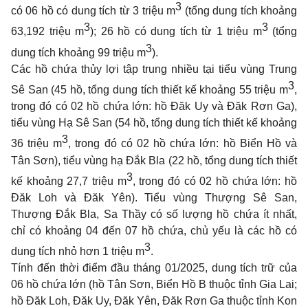
3
có 06 hồ có dung tích từ 3 triệu m
(tổng dung tích khoảng
3
3
63,192 triệu m
); 26 hồ có dung tích từ 1 triệu m
(tổng
3
dung tích khoảng 99 triệu m
).
Các hồ chứa thủy lợi tập trung nhiều tại tiểu vùng Trung
3
Sê San (45 hồ, tổng dung tích thiết kế khoảng 55 triệu m
,
trong đó có 02 hồ chứa lớn: hồ Đăk Uy và Đăk Rơn Ga),
tiểu vùng Hạ Sê San (54 hồ, tổng dung tích thiết kế khoảng
3
36 triệu m
, trong đó có 02 hồ chứa lớn: hồ Biển Hồ và
Tân Sơn), tiểu vùng hạ Đắk Bla (22 hồ, tổng dung tích thiết
3
kế khoảng 27,7 triệu m
, trong đó có 02 hồ chứa lớn: hồ
Đăk Loh và Đăk Yên). Tiểu vùng Thượng Sê San,
Thượng Đắk Bla, Sa Thầy có số lượng hồ chứa ít nhất,
chỉ có khoảng 04 đến 07 hồ chứa, chủ yếu là các hồ có
3
dung tích nhỏ hơn 1 triệu m
.
Tính đến thời điểm đầu tháng 01/2025, dung tích trữ của
06 hồ chứa lớn (hồ Tân Sơn, Biển Hồ B thuộc tỉnh Gia Lai;
hồ Đăk Loh, Đăk Uy, Đăk Yên, Đăk Rơn Ga thuộc tỉnh Kon