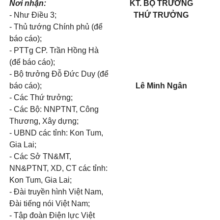
Nơi nhận:
KT. BỘ TRƯỞNG
-
Như Điều 3;
THỨ TRƯỞNG
-
Thủ tướng Chính phủ (để
báo cáo);
-
PTTg CP. Trần Hồng Hà
(để báo cáo);
-
Bộ trưởng Đỗ Đức Duy (để
báo cáo);
Lê Minh Ngân
-
Các Thứ trưởng;
-
Các Bộ: NNPTNT, Công
Thương, Xây dựng;
-
UBND các tỉnh: Kon Tum,
Gia Lai;
-
Các Sở TN&MT,
NN&PTNT, XD, CT các tỉnh:
Kon Tum, Gia Lai;
-
Đài truyền hình Việt Nam,
Đài tiếng nói Việt Nam;
-
Tập đoàn Điện lực Việt