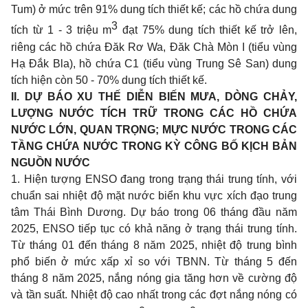
Tum) ở mức trên 91% dung tích thiết kế; các hồ chứa dung
3
tích từ 1 - 3 triệu m
đạt 75% dung tích thiết kế trở lên,
riêng các hồ chứa Đăk Rơ Wa, Đăk Chà Mòn I (tiểu vùng
Hạ Đắk Bla), hồ chứa C1 (tiểu vùng Trung Sê San) dung
tích hiện còn 50 - 70% dung tích thiết kế.
II.
DỰ BÁO XU THẾ DIỄN BIẾN MƯA, DÒNG CHẢY,
LƯỢNG NƯỚC TÍCH TRỮ TRONG CÁC HỒ CHỨA
NƯỚC LỚN, QUAN TRỌNG; MỰC NƯỚC TRONG CÁC
TẦNG CHỨA NƯỚC TRONG KỲ CÔNG BỐ KỊCH BẢN
NGUỒN NƯỚC
1. Hiện tượng ENSO đang trong trạng thái trung tính, với
chuẩn sai nhiệt độ mặt nước biển khu vực xích đạo trung
tâm Thái Bình Dương. Dự báo trong 06
tháng đầu năm
2025, ENSO tiếp tục có khả năng ở trạng thái trung tính.
Từ tháng 01 đến tháng 8 năm 2025, nhiệt độ trung bình
ph
ổ
biến ở mức xấp xỉ so với TBNN. Từ tháng 5 đến
tháng 8 năm 2025, nắng nóng gia tăng hơn về cường độ
và tần suất. Nhiệt độ cao nhất trong các đợt nắng nóng có