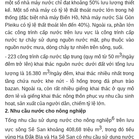
một số nhà máy nước chỉ đạt khoảng 50% lưu lượng thiết
kế. Một số nhà máy có tỷ lệ thất thoát nước lớn trong hệ
thống (đặc biệt nhà máy Biển Hồ, Nhà máy nước Sài Gòn
Pleiku có tỷ lệ thất thoát lên đến 40%). Ngoài ra, phần lớn
các công trình cấp nước trên lưu vực là công trình cấp
nước tự chảy sử dụng nguồn nước mặt, phụ thuộc vào
nguồn nước mưa, dòng chảy tự nhiên trên sông, suối.
3
- 223 công trình cấp nước tập trung (quy mô từ 50 m
/ngày
đêm trở lên) khai thác nguồn nước dưới đất với tổng lưu
3
lượng là 16.380 m
/ngày đêm, khai thác nhiều nhất trong
tầng chứa nước khe nứt - lỗ hổng trong đá phun trào
bazan. Ngoài ra, còn rất nhiều giếng khai thác ở quy mô
đơn lẻ và giếng khai thác nông thôn phục vụ nhu cầu sinh
hoạt, sản xuất của người dân, chiếm tỷ lệ lớn.
2.
Nhu cầu nước cho nông nghiệp
6
Tổng nhu cầu sử dụng nước cho nông nghiệp
trên lưu
3
vực sông Sê San khoảng 408,68 triệu m
, trong đó tiểu
vùng Hạ Đắk Bla và Hạ Sê San có nhu cầu sử dụng nước