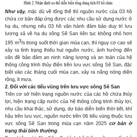
Như vậy,
mặc dù về tổng thể thì nguồn nước của 03 hồ
chứa cơ bản đáp ứng được các nhu cầu sử dụng nước ở
hạ du, nhưng nếu 03 hồ vận hành đảm bảo duy trì lưu
lượng xả về hạ du sông Sê San liên tục không nhỏ hơn
3
195 m
/s trong suốt thời gian mùa cạn, thì nguy cơ cao sẽ
xảy ra tình trạng thiếu hụt nguồn nước, ảnh hưởng đến
vấn đề bảo đảm an ninh năng lượng và an toàn của hệ
thống công trình thủy điện trên lưu vực sông Sê San, đặc
biệt vào các tháng cuối mùa cạn, xảy ra nắng nóng diện
rộng, ít mưa.
2.
Đối với các tiểu vùng trên lưu vực sông Sê San
Trên cơ sở hiện trạng nguồn nước của các hồ chứa thủy
lợi, hiện trạng cấp nước của hệ thống công trình thủy lợi,
nhu cầu khai thác, sử dụng, dự báo diễn biến thời tiết, khí
hậu trên lưu vực, nguồn nước trên 06 tiểu vùng thuộc lưu
vực sông Sê San trong mùa cạn năm 2025
cơ bản ở
trạng thái bình thường
.