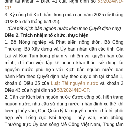
định tại khoản 4 Điều 41 của Nghị định số
53/2024/NĐ-
CP
.
3.
Kỳ công bố Kịch bản, trong mùa cạn năm 2025 (từ tháng
01/2025 đến tháng 6/2025).
(Chi tiết Kịch bản nguồn nước kèm theo Quyết định này)
Điều 2. Trách nhiệm tổ chức, thực hiện
1.
Bộ Nông nghiệp và Phát triển nông thôn, Bộ Công
Thương, Bộ Xây dựng và Ủy ban nhân dân các tỉnh Gia
Lai và Kon Tum trong phạm vi nhiệm vụ, quyền hạn của
mình, chỉ đạo việc lập kế hoạch khai thác, sử dụng tài
nguyên nước phù hợp với Kịch bản nguồn nước ban
hành kèm theo Quyết định này theo quy định tại khoản 1,
khoản 6 Điều 35 của
Luật Tài nguyên nước
và khoản 2
Điều 43 của Nghị định số
53/2024/NĐ-CP
.
2.
Căn cứ Kịch bản nguồn nước được công bố, hiện trạng
nguồn nước, nhu cầu sử dụng nước, nhận định xu thế khí
tượng thủy văn, Cục Quản lý tài nguyên nước chủ trì, phối
hợp với Tổng cục Khí tượng Thủy văn, Văn phòng
Thường trực Ủy ban sông Mê Công Việt Nam, Trung tâm