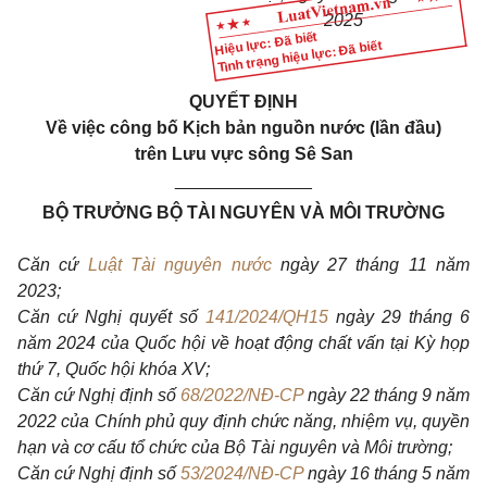
2025
Hiệu lực: Đã biết
Tình trạng hiệu lực: Đã biết
QUYẾT ĐỊNH
Về việc công bố Kịch bản nguồn nước (lần đầu)
trên Lưu vực sông Sê San
______________
BỘ TRƯỞNG BỘ TÀI NGUYÊN VÀ MÔI TRƯỜNG
Căn cứ
Luật Tài nguyên nước
ngày 27 tháng 11 năm
2023;
Căn cứ Nghị quyết số
141/2024/QH15
ngày 29 tháng 6
năm 2024 của Quốc hội về hoạt động chất vấn tại Kỳ họp
thứ 7, Quốc hội khóa XV;
Căn cứ Nghị định số
68/2022/NĐ-CP
ngày 22 tháng 9 năm
2022 của Chính phủ quy định chức năng, nhiệm vụ, quyền
hạn và cơ cấu tổ chức của Bộ Tài nguyên và Môi trường;
Căn cứ Nghị định số
53/2024/NĐ-CP
ngày 16 tháng 5 năm