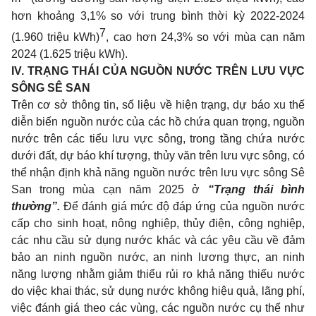
hơn khoảng 3,1% so với trung bình thời kỳ 2022-2024
7
(1.960 triệu kWh)
, cao hơn 24,3% so với mùa cạn năm
2024 (1.625 triệu kWh).
IV. TRẠNG THÁI CỦA NGUỒN NƯỚC TRÊN LƯU VỰC
SÔNG SÊ SAN
Trên cơ sở thông tin, số liệu về hiện trạng, dự báo xu thế
diễn biến nguồn nước của các hồ chứa quan trọng, nguồn
nước trên các tiểu lưu vực sông, trong tầng chứa nước
dưới đất, dự báo khí tượng, thủy văn trên lưu vực sông, có
thể nhận định khả năng nguồn nước trên lưu vực sông Sê
San trong mùa cạn năm 2025 ở
“Trạng thái bình
thường”.
Để đánh giá mức độ đáp ứng của nguồn nước
cấp cho sinh hoạt, nông nghiệp, thủy điện, công nghiệp,
các nhu cầu sử dụng nước khác và các yêu cầu về đảm
bảo an ninh nguồn nước, an ninh lương thực, an ninh
năng lượng nhằm giảm thiểu rủi ro khả năng thiếu nước
do việc khai thác, sử dụng nước không hiệu quả, lãng phí,
việc đánh giá theo các vùng, các nguồn nước cụ thể như