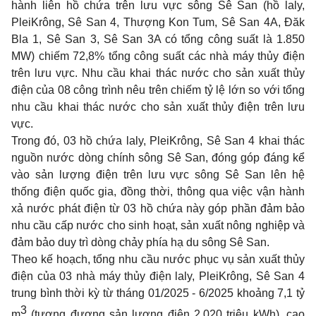
hành liên hồ chứa trên lưu vực sông Sê San (hồ laly,
PleiKrông, Sê San 4, Thượng Kon Tum, Sê San 4A, Đăk
Bla 1, Sê San 3, Sê San 3A có tổng công suất là 1.850
MW) chiếm 72,8% tổng công suất các nhà máy thủy điện
trên lưu vực. Nhu cầu khai thác nước cho sản xuất thủy
điện của 08 công trình nêu trên chiếm tỷ lệ lớn so với tổng
nhu cầu khai thác nước cho sản xuất thủy điện trên lưu
vực.
Trong đó, 03 hồ chứa laly, PleiKrông, Sê San 4 khai thác
nguồn nước dòng chính sông Sê San, đóng góp đáng kể
vào sản lượng điện trên lưu vực sông Sê San lên hệ
thống điện quốc gia, đồng thời, thông qua việc vận hành
xả nước phát điện từ 03 hồ chứa này góp phần đảm bảo
nhu cầu cấp nước cho sinh hoạt, sản xuất nông nghiệp và
đảm bảo duy trì dòng chảy phía hạ du sông Sê San.
Theo kế hoạch, tổng nhu cầu nước phục vụ sản xuất thủy
điện của 03 nhà máy thủy điện laly, PleiKrông, Sê San 4
trung bình thời kỳ từ tháng 01/2025 - 6/2025 khoảng 7,1 tỷ
3
m
(tương đương sản lượng điện 2.020 triệu kWh), cao