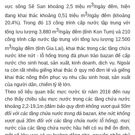
3
vực sông Sê San khoảng 2,5 triệu m
/ngày đêm, hiện
3
đang khai thác khoảng 0,51 triệu m
/ngày đêm (khoảng
20,4%). Trong đó 13 công trình cấp nước tập trung với
3
tổng lưu lượng 3.880 m
/ngày đêm (tỉnh Kon Tum) và 210
công trình cấp nước tập trung với tổng lưu lượng 12.500
3
m
/ngày đêm (tỉnh Gia Lai), khai thác trong các tầng chứa
nước khe nứt - lỗ hổng trong đá phun trào bazan để cấp
nước cho sinh hoạt, sản xuất, kinh doanh, dịch vụ. Ngoài
ra còn rất nhiều giếng khai thác ở quy mô đơn lẻ và giếng
khai thác nông thôn phục vụ nhu cầu sinh hoạt, sản xuất
của người dân, chiếm tỷ lệ lớn.
Theo số liệu quan trắc mực nước từ năm 2016 đến nay
cho thấy chiều sâu mực nước trong các tầng chứa nước
khoảng 2,2-19,1m
(đảm bảo quy định không vượt quá 50m
đối với các tầng chứa nước trong đá bazan, khe nứt; không
vượt quá 30m đối với các tầng chứa nước lỗ hổng),
mực
nước của các tầng chứa nước hầu hết có xu thế ổn định,