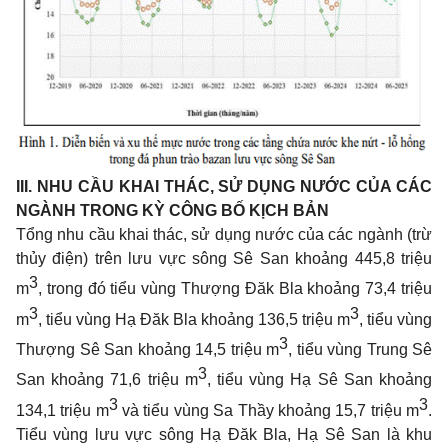
III.
NHU CẦU KHAI THÁC, SỬ DỤNG NƯỚC CỦA CÁC
NGÀNH TRONG KỲ CÔNG BỐ KỊCH BẢN
Tổng nhu cầu khai thác, sử dụng nước của các ngành (trừ
thủy điện) trên lưu vực sông Sê San khoảng 445,8 triệu
3
m
, trong đó tiểu vùng Thượng Đăk Bla khoảng 73,4 triệu
3
3
m
, tiểu vùng Hạ Đăk Bla khoảng 136,5 triệu m
, tiểu vùng
3
Thượng Sê San khoảng 14,5 triệu m
, tiểu vùng Trung Sê
3
San khoảng 71,6 triệu m
, tiểu vùng Hạ Sê San khoảng
3
3
134,1 triệu m
và tiểu vùng Sa Thầy khoảng 15,7 triệu m
.
Tiểu vùng lưu vực sông Hạ Đăk Bla, Hạ Sê San là khu