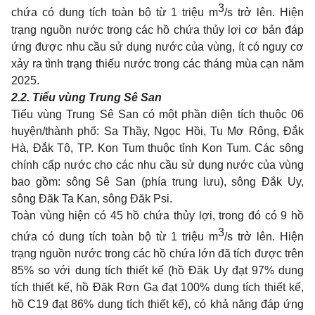
3
chứa có dung tích toàn bộ từ 1 triệu m
/s trở lên. Hiện
trạng nguồn nước trong các hồ chứa thủy lợi cơ bản đáp
ứng được nhu cầu sử dụng nước của vùng, ít có nguy cơ
xảy ra tình trạng thiếu nước trong các tháng mùa cạn năm
2025.
2.2.
Tiểu vùng Trung Sê San
Tiểu vùng Trung Sê San có một phần diện tích thuộc 06
huyện/thành phố: Sa Thầy, Ngọc Hồi, Tu Mơ Rông, Đắk
Hà, Đắk Tô, TP. Kon Tum thuộc tỉnh Kon Tum. Các sông
chính cấp nước cho các nhu cầu sử dụng nước của vùng
bao gồm: sông Sê San (phía trung lưu), sông Đắk Uy,
sông Đăk Ta Kan, sông Đăk Psi.
Toàn vùng hiện có 45 hồ chứa thủy lợi, trong đó có 9 hồ
3
chứa có dung tích toàn bộ từ 1 triệu m
/s trở lên. Hiện
trạng nguồn nước trong các hồ chứa lớn đã tích được trên
85% so với dung tích thiết kế (hồ Đăk Uy đạt 97% dung
tích thiết kế, hồ Đăk Rơn Ga đạt 100% dung tích thiết kế,
hồ C19 đạt 86% dung tích thiết kế), có khả năng đáp ứng