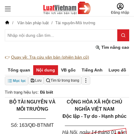
Đăng nhập
Văn bản pháp luật
Tài nguyên-Môi trường
Tìm nâng cao
👉
Quay về: Tra cứu văn bản (phiên bản cũ)
Tổng quan
Nội dung
VB gốc
Tiếng Anh
Lược đồ
Lưu
Tìm từ trong trang
Mục lục
Tình trạng hiệu lực:
Đã biết
BỘ TÀI NGUYÊN VÀ
CỘNG HÒA XÃ HỘI CHỦ
MÔI TRƯỜNG
NGHĨA VIỆT NAM
__________
Độc lập - Tự do - Hạnh phúc
______________________
Số: 163/QĐ-BTNMT
Hà Nội, ngày 14
tháng 01 năm