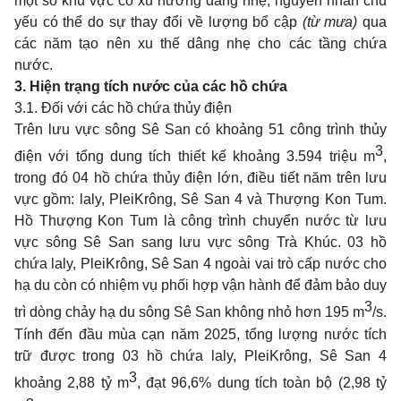
một số khu vực có xu hướng dâng nhẹ, nguyên nhân chủ
yếu có thể do sự thay đổi về lượng bổ cập
(từ mưa)
qua
các năm tạo nên xu thế dâng nhẹ cho các tầng chứa
nước.
3.
Hiện trạng tích nước của các hồ chứa
3.1. Đối với các hồ chứa thủy điện
Trên lưu vực sông Sê San có khoảng 51 công trình thủy
3
điện với tổng dung tích thiết kế khoảng 3.594 triệu m
,
trong đó 04 hồ chứa thủy điện lớn, điều tiết năm trên lưu
vực gồm: laly, PleiKrông, Sê San 4 và Thượng Kon Tum.
Hồ Thượng Kon Tum là công trình chuyển nước từ lưu
vực sông Sê San sang lưu vực sông Trà Khúc. 03 hồ
chứa laly, PleiKrông, Sê San 4 ngoài vai trò cấp nước cho
hạ du còn có nhiệm vụ phối hợp vận hành để đảm bảo duy
3
trì dòng chảy hạ du sông Sê San không nhỏ hơn 195 m
/s.
Tính đến đầu mùa cạn năm 2025, tổng lượng nước tích
trữ được trong 03 hồ chứa laly, PleiKrông, Sê San 4
3
khoảng 2,88 tỷ m
, đạt 96,6% dung tích toàn bộ (2,98 tỷ