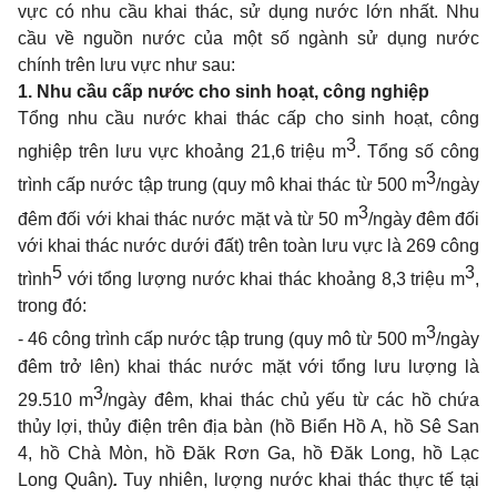
vực có nhu cầu khai thác, sử dụng nước lớn nhất. Nhu
cầu về nguồn nước của một số ngành sử dụng nước
chính trên lưu vực như sau:
1.
Nhu cầu cấp nước cho sinh hoạt, công nghiệp
Tổng nhu cầu nước khai thác cấp cho sinh hoạt, công
3
nghiệp trên lưu vực khoảng 21,6 triệu m
. Tổng số công
3
trình cấp nước tập trung (quy mô khai thác từ 500 m
/ngày
3
đêm đối với khai thác nước mặt và từ 50 m
/ngày đêm đối
với khai thác nước dưới đất) trên toàn lưu vực là 269 công
5
3
trình
với tổng lượng nước khai thác khoảng 8,3 triệu m
,
trong đó:
3
- 46 công trình cấp nước tập trung (quy mô từ 500 m
/ngày
đêm trở lên) khai thác nước mặt với tổng lưu lượng là
3
29.510 m
/ngày đêm, khai thác chủ yếu từ các hồ chứa
thủy lợi, thủy điện trên địa bàn (hồ Biển Hồ A, hồ Sê San
4, hồ Chà Mòn, hồ Đăk Rơn Ga, hồ Đăk Long, hồ Lạc
Long Quân)
.
Tuy nhiên, lượng nước khai thác thực tế tại