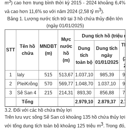
3
m
) cao hơn trung bình thời kỳ 2015 - 2024 khoảng 6,4%
3
và cao hơn 11,6% so với năm 2024 (2,58 tỷ m
).
Bảng 1. Lượng nước tích trữ tại 3 hồ chứa thủy điện lớn
(ngày 01/01/2025)
Dung tích hồ (triệu m
Mực
TB 
Tên hồ
MNDBT
nước
Dung
Dung tích
STT
k
chứa
(m)
hồ
tích
ngày
(20
(m)
toàn bộ
01/01/2025
20
1
Ialy
515
513,67
1.037,10
985,39
936
2
PleiKrông
570
569,77
1.048,70
1.037,10
983
3
Sê San 4
215
214,31
893,30
856,88
785
Tổng
2.979,10
2.879,37
2.70
3.2. Đối với các hồ chứa thủy lợi
Trên lưu vực sông Sê San có khoảng 135 hồ chứa thủy lợi
3
với tổng dung tích toàn bộ khoảng 125 triệu m
. Trong đó,