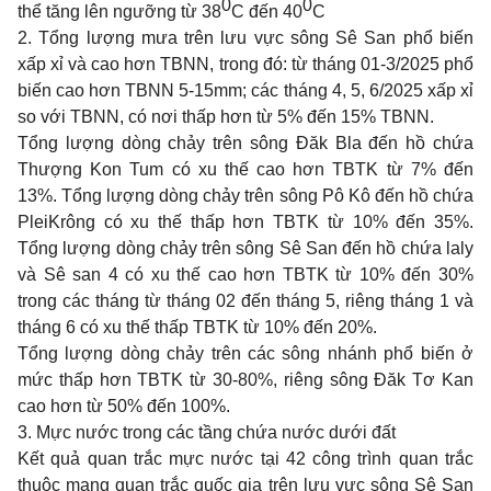
0
0
thể tăng lên ngưỡng từ 38
C đến 40
C
2.
Tổng lượng mưa trên lưu vực sông Sê San phổ biến
xấp xỉ và cao hơn TBNN, trong đó: từ tháng 01-3/2025 phổ
biến cao hơn TBNN 5-15mm; các tháng 4, 5, 6/2025 xấp xỉ
so với TBNN, có nơi thấp hơn từ 5% đến 15% TBNN.
Tổng lượng dòng chảy trên sông Đăk Bla đến hồ chứa
Thượng Kon Tum có xu thế cao hơn TBTK từ 7% đến
13%. Tổng lượng dòng chảy trên sông Pô Kô đến hồ chứa
PleiKrông có xu thế thấp hơn TBTK từ 10% đến 35%.
Tổng lượng dòng chảy trên sông Sê San đến hồ chứa laly
và Sê san 4 có xu thế cao hơn TBTK từ 10% đến 30%
trong các tháng từ tháng 02 đến tháng 5, riêng tháng 1 và
tháng 6 có xu thế thấp TBTK từ 10% đến 20%.
Tổng lượng dòng chảy trên các sông nhánh phổ biến ở
mức thấp hơn TBTK từ 30-80%, riêng sông Đăk Tơ Kan
cao hơn từ 50% đến 100%.
3.
Mực nước trong các tầng chứa nước dưới đất
Kết quả quan trắc mực nước tại 42 công trình quan trắc
thuộc mạng quan trắc quốc gia trên lưu vực sông Sê San