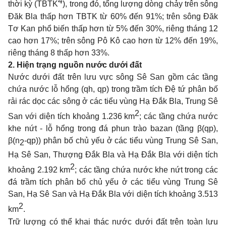
4
thời kỳ (TBTK
), trong đó, tổng lượng dòng chảy trên sông
Đăk Bla thấp hơn TBTK từ 60% đến 91%; trên sông Đăk
Tơ Kan phổ biến thấp hơn từ 5% đến 30%, riêng tháng 12
cao hơn 17%; trên sông Pô Kô cao hơn từ 12% đến 19%,
riêng tháng 8 thấp hơn 33%.
2.
Hiện trạng nguồn nước dưới đất
Nước dưới đất trên lưu vực sông Sê San gồm các tầng
chứa nước lỗ hổng (qh, qp) trong trầm tích Đệ tứ phân bố
rải rác dọc các sông ở các tiểu vùng Hạ Đắk Bla, Trung Sê
2
San với diện tích khoảng 1.236 km
; các tầng chứa nước
khe nứt - lỗ hổng trong đá phun trào bazan (tầng β(qp),
β(n
-qp)) phân bố chủ yếu ở các tiểu vùng Trung Sê San,
2
Hạ Sê San, Thượng Đắk Bla và Hạ Đắk Bla với diện tích
2
khoảng 2.192 km
; các tầng chứa nước khe nứt trong các
đá trầm tích phân bố chủ yếu ở các tiểu vùng Trung Sê
San, Hạ Sê San và Hạ Đắk Bla với diện tích khoảng 3.513
2
km
.
Trữ lượng có thể khai thác nước dưới đất trên toàn lưu