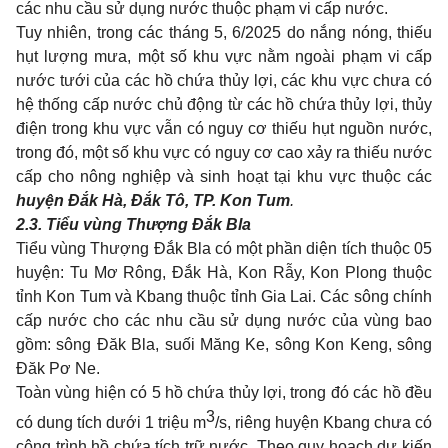
các nhu cầu sử dụng nước thuộc phạm vi cấp nước.
Tuy nhiên, trong các tháng 5, 6/2025 do nắng nóng, thiếu
hụt lượng mưa, một số khu vực nằm ngoài phạm vi cấp
nước tưới của các hồ chứa thủy lợi, các khu vực chưa có
hệ thống cấp nước chủ động từ các hồ chứa thủy lợi, thủy
điện trong khu vực vẫn có nguy cơ thiếu hụt nguồn nước,
trong đó, một số khu vực có nguy cơ cao xảy ra thiếu nước
cấp cho nông nghiệp và sinh hoạt tại khu vực thuộc các
huyện Đắk Hà, Đắk Tô, TP. Kon Tum
.
2.3.
Tiểu vùng Thượng Đắk Bla
Tiểu vùng Thượng Đắk Bla có một phần diện tích thuộc 05
huyện: Tu Mơ Rông, Đắk Hà, Kon Rẫy, Kon Plong thuộc
tỉnh Kon Tum và Kbang thuộc tỉnh Gia Lai. Các sông chính
cấp nước cho các nhu cầu sử dụng nước của vùng bao
gồm: sông Đăk Bla, suối Măng Ke, sông Kon Keng, sông
Đăk Pơ Ne.
Toàn vùng hiện có 5 hồ chứa thủy lợi, trong đó các hồ đều
3
có dung tích dưới 1 triệu m
/s, riêng huyện Kbang chưa có
công trình hồ chứa tích trữ nước. Theo quy hoạch dự kiến