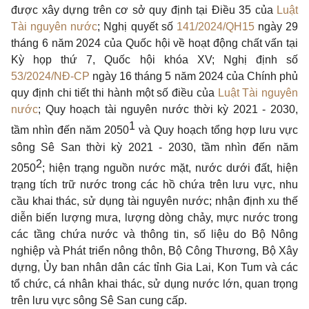
được xây dựng trên cơ sở quy định tại Điều 35 của
Luật
Tài nguyên nước
; Nghị quyết số
141/2024/QH15
ngày 29
tháng 6 năm 2024 của Quốc hội về hoạt động chất vấn tại
Kỳ họp thứ 7, Quốc hội khóa XV; Nghị định số
53/2024/NĐ-CP
ngày 16 tháng 5 năm 2024 của Chính phủ
quy định chi tiết thi hành một số điều của
Luật Tài nguyên
nước
; Quy hoạch tài nguyên nước thời kỳ 2021 - 2030,
1
tầm nhìn đến năm 2050
và Quy hoạch tổng hợp lưu vực
sông Sê San thời kỳ 2021 - 2030, tầm nhìn đến năm
2
2050
; hiện trạng nguồn nước mặt, nước dưới đất, hiện
trạng tích trữ nước trong các hồ chứa trên lưu vực, nhu
cầu khai thác, sử dụng tài nguyên nước; nhận định xu thế
diễn biến lượng mưa, lượng dòng chảy, mực nước trong
các tầng chứa nước và thông tin, số liệu do Bộ Nông
nghiệp và Phát triển nông thôn, Bộ Công Thương, Bộ Xây
dựng, Ủy ban nhân dân các tỉnh Gia Lai, Kon Tum và các
tổ chức, cá nhân khai thác, sử dụng nước lớn, quan trọng
trên lưu vực sông Sê San cung cấp.