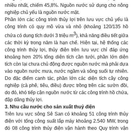
nhiều nhất, chiếm 45,8%. Nguồn nước sử dụng cho nông
nghiệp chủ yếu là nguồn nước mặt.
Phần lớn các công trình thủy lợi trên lưu vực chủ yếu là
công trình có quy mô vừa và nhỏ (khoảng 120/135 hồ
3
chứa có dung tích dưới 3 triệu m
), khả năng điều tiết giữa
các thời kỳ trong năm là hạn chế. Hiện tại, hệ thống các
công trình thủy lợi, thủy điện trên lưu vực chỉ đáp ứng
khoảng hơn 20% tổng diện tích cần tưới, phần lớn diện
tích còn lại chưa chủ động được nguồn nước mà phải dựa
vào nguồn nước mưa, nước ngầm và sông suối tự nhiên.
Do đặc điểm canh tác, phần lớn các diện tích cây công
nghiệp (cà phê, tiêu, điều) được trồng trên các sườn đồi,
do đó, khó tiếp cận nguồn nước từ các công trình hồ chứa,
đập dâng thủy lợi.
3.
Nhu cầu nước cho sản xuất thuỷ điện
Trên lưu vực sông Sê San có khoảng 51 công trình thủy
điện với tổng công suất lắp máy khoảng 2.540 MW, trong
đó 08 công trình thủy điện vận hành theo Quy trình vận