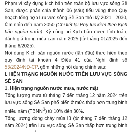
Phạm vi xây dựng kịch bản trên toàn bộ lưu vực sông Sê
San, được phân chia thành 06 (sáu) tiểu vùng theo Quy
hoạch tổng hợp lưu vực sông Sê San thời kỳ 2021 - 2030,
tầm nhìn đến năm 2050
(Chi tiết tại Phụ lục kèm theo Kịch
bản nguồn nước).
Kỳ công bố Kịch bản được tính toán,
đánh giá trong mùa cạn năm 2025 (từ tháng 01/2025 đến
tháng 6/2025).
Nội dung Kịch bản nguồn nước (lần đầu) thực hiện theo
quy định tại khoản 4 Điều 41 của Nghị định số
53/2024/NĐ-CP
, gồm những nội dung chính sau:
I.
HIỆN TRẠNG NGUỒN NƯỚC TRÊN LƯU VỰC SÔNG
SÊ SAN
1.
Hiện trạng nguồn nước mưa, nước mặt
Tổng lượng mưa từ tháng 7 đến tháng 12 năm 2024 trên
lưu vực sông Sê San phổ biến ở mức thấp hơn trung bình
3
nhiều năm (TBNN
) từ 10% đến 30%.
Tổng lượng dòng chảy mùa lũ (từ tháng 7 đến tháng 12
năm 2024) trên lưu vực sông Sê San thấp hơn trung bình