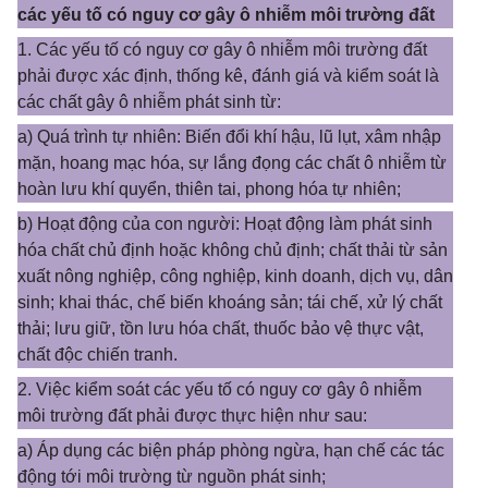
các yếu tố có nguy cơ gây ô nhiễm môi trường đất
1. Các yếu tố có nguy cơ gây ô nhiễm môi trường đất
phải được xác định, thống kê, đánh giá và kiểm soát là
các chất gây ô nhiễm phát sinh từ:
a) Quá trình tự nhiên: Biến đổi khí hậu, lũ lụt, xâm nhập
mặn, hoang mạc hóa, sự lắng đọng các chất ô nhiễm từ
hoàn lưu khí quyển, thiên tai, phong hóa tự nhiên;
b) Hoạt động của con người: Hoạt động làm phát sinh
hóa chất chủ định hoặc không chủ định; chất thải từ sản
xuất nông nghiệp, công nghiệp, kinh doanh, dịch vụ, dân
sinh; khai thác, chế biến khoáng sản; tái chế, xử lý chất
thải; lưu giữ, tồn lưu hóa chất, thuốc bảo vệ thực vật,
chất độc chiến tranh.
2. Việc kiểm soát các yếu tố có nguy cơ gây ô nhiễm
môi trường đất phải được thực hiện như sau:
a) Áp dụng các biện pháp phòng ngừa, hạn chế các tác
động tới môi trường từ nguồn phát sinh;