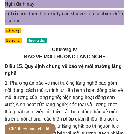
Nghị định này;
d) Tổ chức thực hiện xử lý các khu vực đất ô nhiễm trên
địa bàn.
Bổ sung
Bổ sung
Chương IV
BẢO VỆ MÔI TRƯỜNG LÀNG NGHỀ
Điều 15. Quy định chung về bảo vệ môi trường làng
nghề
1. Phương án bảo vệ môi trường làng nghề bao gồm
nội dung, cách thức, trình tự tiến hành hoạt động bảo vệ
môi trường của làng nghề; hiện trạng hoạt động sản
xuất, sinh hoạt của làng nghề; các loại và lượng chất
thải phát sinh; việc tổ chức các hoạt động bảo vệ môi
trường nói chung, các biện pháp giảm thiểu, thu gom,
xử lý chất thải phát sinh từ làng nghề; bố trí nguồn lực
Chú thích màu chỉ dẫn
thực hiện các hoạt động bảo vệ môi trường; trách nhiệm