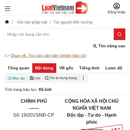
Đăng nhập
Văn bản pháp luật
Tài nguyên-Môi trường
Tìm nâng cao
👉
Quay về: Tra cứu văn bản (phiên bản cũ)
Tổng quan
Nội dung
VB gốc
Tiếng Anh
Lược đồ
Lưu
Tìm từ trong trang
Mục lục
Tình trạng hiệu lực:
Đã biết
CHÍNH PHỦ
CỘNG HÒA XÃ HỘI CHỦ
-------
NGHĨA VIỆT NAM
Số: 19/2015/NĐ-CP
Độc lập - Tự do - Hạnh
phúc
---------------