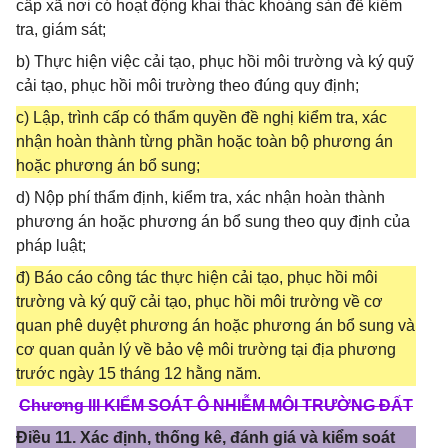
cấp xã nơi có hoạt động khai thác khoáng sản để kiểm
tra, giám sát;
b) Thực hiện việc cải tạo, phục hồi môi trường và ký quỹ
cải tạo, phục hồi môi trường theo đúng quy định;
c) Lập, trình cấp có thẩm quyền đề nghị kiểm tra, xác
nhận hoàn thành từng phần hoặc toàn bộ phương án
hoặc phương án bổ sung;
d) Nộp phí thẩm định, kiểm tra, xác nhận hoàn thành
phương án hoặc phương án bổ sung theo quy định của
pháp luật;
đ) Báo cáo công tác thực hiện cải tạo, phục hồi môi
trường và ký quỹ cải tạo, phục hồi môi trường về cơ
quan phê duyệt phương án hoặc phương án bổ sung và
cơ quan quản lý về bảo vệ môi trường tại địa phương
trước ngày 15 tháng 12 hằng năm.
Chương III KIỂM SOÁT Ô NHIỄM MÔI TRƯỜNG ĐẤT
Điều 11. Xác định, thống kê, đánh giá và kiểm soát