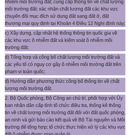
nhiễm môi trường đất; cung cấp thông tin về chất lượng
môi trường đất; xác nhận chất lượng đất các khu vực
chuyển đổi mục đích sử dụng đất sang đất ở, đất
thương mại quy định tại Khoản 4 Điều 12 Nghị định này;
c) Xây dựng, cập nhật hệ thống thông tin quốc gia về
các khu vực ô nhiễm đất và kiểm soát ô nhiễm môi
trường đất;
d) Tổng hợp và công bố chất lượng môi trường đất và
các yếu tố có nguy cơ gây ô nhiễm môi trường đất trên
phạm vi toàn quốc;
đ) Hướng dẫn phương thức công bố thông tin về chất
lượng môi trường đất.
2. Bộ Quốc phòng, Bộ Công an chủ trì, phối hợp với Ủy
ban nhân dân cấp tỉnh tổ chức điều tra, thống kê thông
tin về chất lượng môi trường đất đối với đất quốc phòng,
an ninh và gửi báo cáo kết quả về Bộ Tài nguyên và Môi
trường để tổng hợp; tổ chức thực hiện xử lý các khu vực
đất ô nhiễm được giao quản lý.