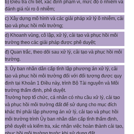
b) Điều tra chi tiết, xác định phạm vi, mức độ ô nhiễm và
đánh giá rủi ro ô nhiễm;
c) Xây dựng mô hình và các giải pháp xử lý ô nhiễm, cải
tạo và phục hồi môi trường;
d) Khoanh vùng, cô lập, xử lý, cải tạo và phục hồi môi
trường theo các giải pháp được phê duyệt;
đ) Quan trắc, theo dõi sau xử lý, cải tạo và phục hồi môi
trường.
3. Ủy ban nhân dân cấp tỉnh lập phương án xử lý, cải
tạo và phục hồi môi trường đối với đối tượng được quy
định tại Khoản 1 Điều này, trình Bộ Tài nguyên và Môi
trường thẩm định, phê duyệt.
Trường hợp tổ chức, cá nhân có nhu cầu xử lý, cải tạo
và phục hồi môi trường đất để sử dụng cho mục đích
khác thì phải lập phương án xử lý, cải tạo và phục hồi
môi trường trình Ủy ban nhân dân cấp tỉnh thẩm định,
phê duyệt và kiểm tra, xác nhận việc hoàn thành cải tạo,
phục hồi môi trường trước khi sử dụng đất.