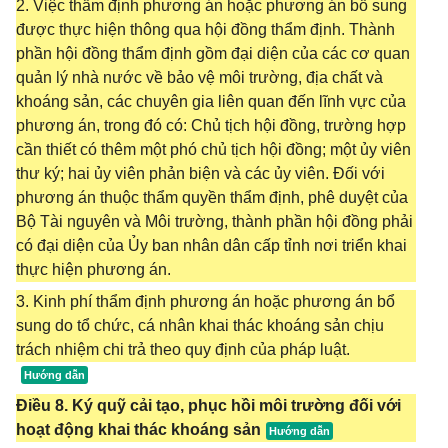
2. Việc thẩm định phương án hoặc phương án bổ sung
được thực hiện thông qua hội đồng thẩm định. Thành
phần hội đồng thẩm định gồm đại diện của các cơ quan
quản lý nhà nước về bảo vệ môi trường, địa chất và
khoáng sản, các chuyên gia liên quan đến lĩnh vực của
phương án, trong đó có: Chủ tịch hội đồng, trường hợp
cần thiết có thêm một phó chủ tịch hội đồng; một ủy viên
thư ký; hai ủy viên phản biện và các ủy viên. Đối với
phương án thuộc thẩm quyền thẩm định, phê duyệt của
Bộ Tài nguyên và Môi trường, thành phần hội đồng phải
có đại diện của Ủy ban nhân dân cấp tỉnh nơi triển khai
thực hiện phương án.
3. Kinh phí thẩm định phương án hoặc phương án bổ
sung do tổ chức, cá nhân khai thác khoáng sản chịu
trách nhiệm chi trả theo quy định của pháp luật.
Điều 8. Ký quỹ cải tạo, phục hồi môi trường đối với
hoạt động khai thác khoáng sản