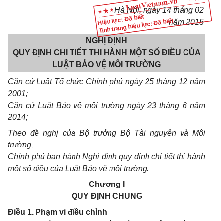
Hà Nội, ngày 14
tháng
02
Hiệu lực: Đã biết
Tình trạng hiệu lực: Đã biết
năm 2015
NGHỊ ĐỊNH
QUY ĐỊNH CHI TIẾT THI HÀNH MỘT SỐ ĐIỀU CỦA
LUẬT BẢO VỆ MÔI TRƯỜNG
Căn cứ Luật
Tổ chức
Chính phủ ngày 25 tháng 12 năm
2001;
Căn cứ Luật Bảo vệ môi trường ngày 23 tháng 6 năm
2014;
Theo đề nghị của Bộ trưởng Bộ Tài nguyên và Môi
trường,
Chính phủ ban hành Nghị định quy định chi tiết thi hành
một số điều của Luật Bảo vệ môi trường.
Chương I
QUY ĐỊNH CHUNG
Điều 1. Phạm vi điều chỉnh