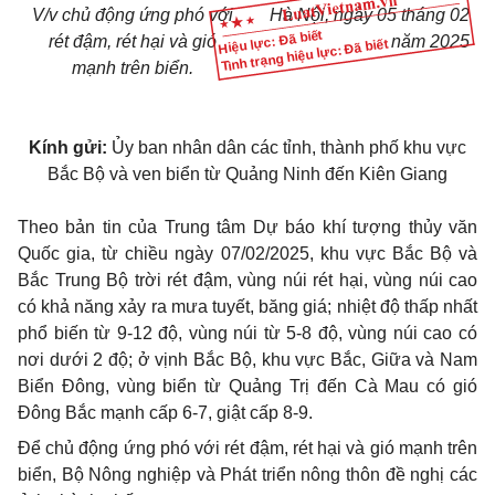
V/v chủ động ứng phó với
Hà Nội, ngày 05 tháng 02
Hiệu lực: Đã biết
rét đậm, rét hại và gió
năm 2025
Tình trạng hiệu lực: Đã biết
mạnh trên biển.
Kính gửi:
Ủy ban nhân dân các tỉnh, thành phố khu vực
Bắc Bộ và ven biển từ Quảng Ninh đến Kiên Giang
Theo bản tin của Trung tâm Dự báo khí tượng thủy văn
Quốc gia, từ chiều ngày 07/02/2025, khu vực Bắc Bộ và
Bắc Trung Bộ trời rét đậm, vùng núi rét hại, vùng núi cao
có khả năng xảy ra mưa tuyết, băng giá; nhiệt độ thấp nhất
phổ biến từ 9-12 độ, vùng núi từ 5-8 độ, vùng núi cao có
nơi dưới 2 độ; ở vịnh Bắc Bộ, khu vực Bắc, Giữa và Nam
Biển Đông, vùng biển từ Quảng Trị đến Cà Mau có gió
Đông Bắc mạnh cấp 6-7, giật cấp 8-9.
Để chủ động ứng phó với rét đậm, rét hại và gió mạnh trên
biển, Bộ Nông nghiệp và Phát triển nông thôn đề nghị các