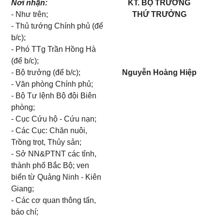
Nơi nhận:
KT. BỘ TRƯỞNG
- Như trên;
THỨ TRƯỞNG
- Thủ tướng Chính phủ (để
b/c);
- Phó TTg Trần Hồng Hà
(để b/c);
- Bộ trưởng (để b/c);
Nguyễn Hoàng Hiệp
- Văn phòng Chính phủ;
- Bộ Tư lệnh Bộ đội Biên
phòng;
- Cục Cứu hộ - Cứu nạn;
- Các Cục: Chăn nuôi,
Trồng trọt, Thủy sản;
- Sở NN&PTNT các tỉnh,
thành phố Bắc Bộ; ven
biển từ Quảng Ninh - Kiên
Giang;
- Các cơ quan thông tấn,
báo chí;