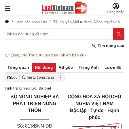
Đăng nhập
Văn bản pháp luật
Tài nguyên-Môi trường,
Nông nghiệp-Lâm nghiệp
Tìm nâng cao
👉
Quay về: Tra cứu văn bản (phiên bản cũ)
Tổng quan
Nội dung
VB gốc
Tiếng Anh
Lược đồ
Lưu
Tìm từ trong trang
Tình trạng hiệu lực:
Đã biết
BỘ NÔNG NGHIỆP VÀ
CỘNG HÒA XÃ HỘI CHỦ
PHÁT TRIỂN NÔNG
NGHĨA VIỆT NAM
THÔN
Độc lập - Tự do - Hạnh
___________
phúc
_________________
Số: 813/BNN-ĐĐ