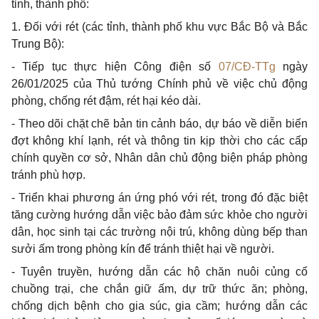
tỉnh, thành phố:
1. Đối với rét (các tỉnh, thành phố khu vực Bắc Bộ và Bắc
Trung Bộ):
- Tiếp tục thực hiện Công điện số
07/CĐ-TTg
ngày
26/01/2025 của Thủ tướng Chính phủ về việc chủ động
phòng, chống rét đậm, rét hại kéo dài.
- Theo dõi chặt chẽ bản tin cảnh báo, dự báo về diễn biến
đợt không khí lạnh, rét và thông tin kịp thời cho các cấp
chính quyền cơ sở, Nhân dân chủ động biện pháp phòng
tránh phù hợp.
- Triển khai phương án ứng phó với rét, trong đó đặc biệt
tăng cường hướng dẫn việc bảo đảm sức khỏe cho người
dân, học sinh tại các trường nội trú, không dùng bếp than
sưởi ấm trong phòng kín để tránh thiệt hại về người.
- Tuyên truyền, hướng dẫn các hộ chăn nuôi củng cố
chuồng trại, che chắn giữ ấm, dự trữ thức ăn; phòng,
chống dịch bệnh cho gia súc, gia cầm; hướng dẫn các