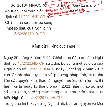
Số: 1013/TNN-CSPC
Hà Nội, ngày 12 tháng 4
Hiệu lực: Đã biết
Tình trạng hiệu lực: Đã biết
V/v triển khai thực hiện Nghị
năm 2021
định số
41/2021/NĐ-CP
của
Chính phủ sửa đổi, bổ sung
một số điều của Nghị định
số
82/2017/NĐ-CP
Kính gửi:
Tổng cục Thuế
Ngày 30 tháng 3 năm 2021, Chính phủ đã ban hành Nghị
định số
41/2021/NĐ-CP
sửa đổi, bổ sung một số điều của
Nghị định số
82/2017/NĐ-CP
ngày 17 tháng 7 năm 2017
của Chính phủ quy định về phương pháp tính, mức thu
tiền cấp quyền khai thác tài nguyên nước, có hiệu lực thi
hành kể từ ngày 15 tháng 5 năm 2021 nhằm tháo gỡ một
số khó khăn, vướng mắc trong quá trình triển khai thực
hiện Nghị định số
82/2017/NĐ-CP
.
Trong quá trình xây dựng Nghị định, Bộ Tài nguyên và Môi