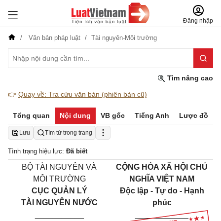
Đăng nhập
Văn bản pháp luật
Tài nguyên-Môi trường
Tìm nâng cao
👉
Quay về: Tra cứu văn bản (phiên bản cũ)
Tổng quan
Nội dung
VB gốc
Tiếng Anh
Lược đồ
Lưu
Tìm từ trong trang
Tình trạng hiệu lực:
Đã biết
BỘ TÀI NGUYÊN VÀ
CỘNG HÒA XÃ HỘI CHỦ
MÔI TRƯỜNG
NGHĨA VIỆT NAM
CỤC QUẢN LÝ
Độc lập - Tự do - Hạnh
TÀI NGUYÊN NƯỚC
phúc
___________
____________