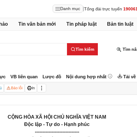
|
Danh mục
Tổng đài trực tuyến
19006
hảo
Tin văn bản mới
Tin pháp luật
Bản tin luật
Tìm kiếm
Tìm nâ
lực
VB liên quan
Lược đồ
Nội dung hợp nhất
Tải về
ú
Báo lỗi
In
CỘNG HÒA XÃ HỘI CHỦ NGHĨA VIỆT NAM
Độc lập - Tự do - Hạnh phúc
-----------------------------