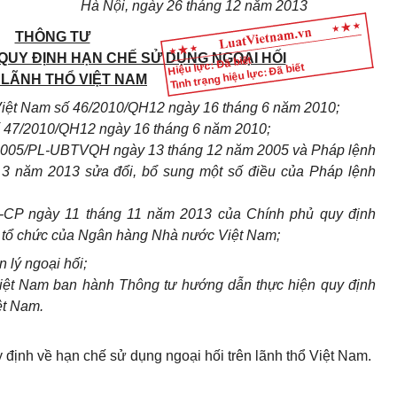
Hà Nội, ngày 26 tháng 12 năm 2013
THÔNG TƯ
QUY ĐỊNH HẠN CHẾ SỬ DỤNG NGOẠI HỐI
Hiệu lực: Đã biết
Tình trạng hiệu lực: Đã biết
 LÃNH THỔ VIỆT NAM
iệt Nam số 46/2010/QH12 ngày 16 tháng 6 năm 2010;
số 47/2010/QH12 ngày 16 tháng 6 năm 2010;
/2005/PL-UBTVQH ngày 13 tháng 12 năm 2005 và Pháp lệnh
 năm 2013 sửa đổi, bổ sung một số điều của Pháp lệnh
-CP ngày 11 tháng 11 năm 2013 của Chính phủ quy định
u tổ chức của Ngân hàng Nhà nước Việt Nam;
 lý ngoại hối;
ệt Nam ban hành Thông tư hướng dẫn thực hiện quy định
ệt Nam.
định về hạn chế sử dụng ngoại hối trên lãnh thổ Việt Nam.