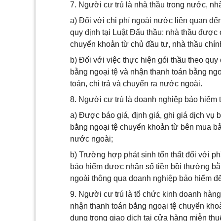
7. Người cư trú là nhà thầu trong nước, nh
a) Đối với chi phí ngoài nước liên quan đế
quy định tại Luật Đấu thầu: nhà thầu được
chuyển khoản từ chủ đầu tư, nhà thầu chính
b) Đối với việc thực hiện gói thầu theo qu
bằng ngoại tệ và nhận thanh toán bằng ngo
toán, chi trả và chuyển ra nước ngoài.
8. Người cư trú là doanh nghiệp bảo hiểm 
a) Được báo giá, định giá, ghi giá dịch vụ
bằng ngoại tệ chuyển khoản từ bên mua bảo
nước ngoài;
b) Trường hợp phát sinh tổn thất đối với p
bảo hiểm được nhận số tiền bồi thường bằ
ngoài thông qua doanh nghiệp bảo hiểm để 
9. Người cư trú là tổ chức kinh doanh hàn
nhận thanh toán bằng ngoại tệ chuyển khoả
dụng trong giao dịch tại cửa hàng miễn thu