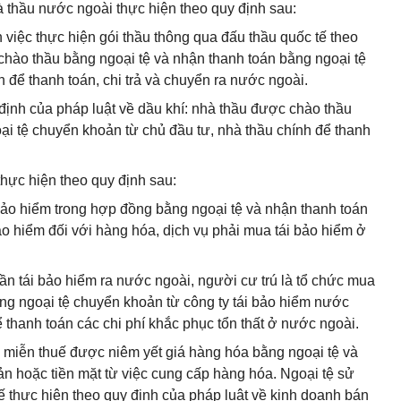
à thầu nước ngoài thực hiện theo quy định sau:
n việc thực hiện gói thầu thông qua đấu thầu quốc tế theo
 chào thầu bằng ngoại tệ và nhận thanh toán bằng ngoại tệ
 để thanh toán, chi trả và chuyển ra nước ngoài.
y định của pháp luật về dầu khí: nhà thầu được chào thầu
ại tệ chuyển khoản từ chủ đầu tư, nhà thầu chính để thanh
thực hiện theo quy định sau:
 bảo hiểm trong hợp đồng bằng ngoại tệ và nhận thanh toán
 hiểm đối với hàng hóa, dịch vụ phải mua tái bảo hiểm ở
hần tái bảo hiểm ra nước ngoài, người cư trú là tổ chức mua
ng ngoại tệ chuyển khoản từ công ty tái bảo hiểm nước
thanh toán các chi phí khắc phục tổn thất ở nước ngoài.
g miễn thuế được niêm yết giá hàng hóa bằng ngoại tệ và
n hoặc tiền mặt từ việc cung cấp hàng hóa. Ngoại tệ sử
ế thực hiện theo quy định của pháp luật về kinh doanh bán