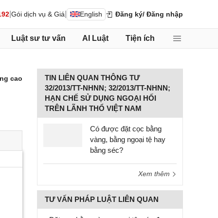
|
|
192
Gói dịch vụ & Giá
English
Đăng ký
/ Đăng nhập
Luật sư tư vấn
AI Luật
Tiện ích
TIN LIÊN QUAN THÔNG TƯ
ng cao
32/2013/TT-NHNN; 32/2013/TT-NHNN;
HẠN CHẾ SỬ DỤNG NGOẠI HỐI
TRÊN LÃNH THỔ VIỆT NAM
Có được đặt cọc bằng
vàng, bằng ngoại tệ hay
bằng séc?
Xem thêm
TƯ VẤN PHÁP LUẬT LIÊN QUAN