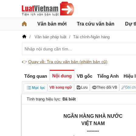
Văn bản mới
Tra cứu văn bản
Dự t
Văn bản pháp luật
Tài chính-Ngân hàng
👉
Quay về: Tra cứu văn bản (phiên bản cũ)
Nội dung
Tổng quan
VB gốc
Tiếng Anh
Hiệu 
VB song ngữ
Lưu
Theo dõi VB
Ghi ch
Mục lục
Tình trạng hiệu lực:
Đã biết
NGÂN HÀNG NHÀ NƯỚC
VIỆT NAM
--------