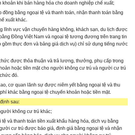
n khoản khi bán hàng hóa cho doanh nghiệp chế xuất;
ợp đồng bằng ngoại tệ và thanh toán, nhận thanh toán bằng
hế xuất khác.
ong lĩnh vực vận chuyển hàng không, khách sạn, du lịch được
 bằng Đồng Việt Nam và ngoại tệ tương đương trên trang tin
 gồm thực đơn và bảng giá dịch vụ) chỉ sử dụng tiếng nước
 chức được thỏa thuận và trả lương, thưởng, phụ cấp trong
hoản hoặc tiền mặt cho người không cư trú và người cư trú
 chức đó.
iao, cơ quan lãnh sự được niêm yết bằng ngoại tệ và thu
lệ phí khác bằng ngoại tệ chuyển khoản hoặc tiền mặt.
định sau:
gười không cư trú khác;
tệ và thanh toán tiền xuất khẩu hàng hóa, dịch vụ bằng
gười cư trú được báo giá, định giá bằng ngoại tệ và nhận