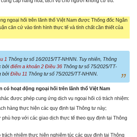
 cung cấp hàng hóa, dịch vụ cho người không cư trú.
ng ngoại hối trên lãnh thổ Việt Nam được Thống đốc Ngân
 căn cứ vào tình hình thực tế và tính chất cần thiết của
u 1
Thông tư số 16/2015/TT-NHNN. Tuy nhiên, Thông
c bởi
điểm a khoản 2 Điều 36
Thông tư số 75/2025/TT-
g bởi
Điều 11
Thông tư số 75/2025/TT-NHNN.
n có hoạt động ngoại hối trên lãnh thổ Việt Nam
khác được phép cung ứng dịch vụ ngoại hối có trách nhiệm:
h hàng thực hiện các quy định tại Thông tư này;
ừ phù hợp với các giao dịch thực tế theo quy định tại Thông
 trách nhiệm thực hiện nghiêm túc các quy định tại Thông