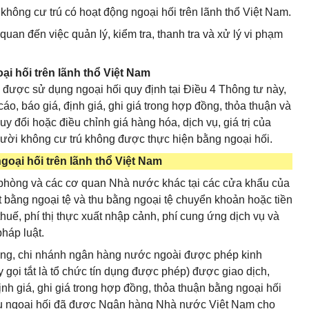
 không cư trú có hoạt động ngoại hối trên lãnh thổ Việt Nam.
quan đến việc quản lý, kiểm tra, thanh tra và xử lý vi phạm
i hối trên lãnh thổ Việt Nam
 được sử dụng ngoại hối quy định tại Điều 4 Thông tư này,
cáo, báo giá, định giá, ghi giá trong hợp đồng, thỏa thuận và
y đổi hoặc điều chỉnh giá hàng hóa, dịch vụ, giá trị của
gười không cư trú không được thực hiện bằng ngoại hối.
oại hối trên lãnh thổ Việt Nam
n phòng và các cơ quan Nhà nước khác tại các cửa khẩu của
bằng ngoại tệ và thu bằng ngoại tệ chuyển khoản hoặc tiền
thuế, phí thị thực xuất nhập cảnh, phí cung ứng dịch vụ và
pháp luật.
hàng, chi nhánh ngân hàng nước ngoài được phép kinh
 gọi tắt là tổ chức tín dụng được phép) được giao dịch,
ịnh giá, ghi giá trong hợp đồng, thỏa thuận bằng ngoại hối
 vụ ngoại hối đã được Ngân hàng Nhà nước Việt Nam cho