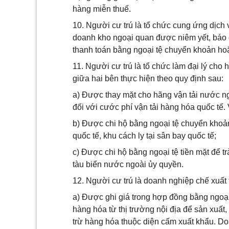
hàng miễn thuế.
10. Người cư trú là tổ chức cung ứng dịch v
doanh kho ngoại quan được niêm yết, báo g
thanh toán bằng ngoại tệ chuyển khoản hoặ
11. Người cư trú là tổ chức làm đại lý cho 
giữa hai bên thực hiện theo quy định sau:
a) Được thay mặt cho hãng vận tải nước ngo
đối với cước phí vận tải hàng hóa quốc tế.
b) Được chi hộ bằng ngoại tệ chuyển khoản
quốc tế, khu cách ly tại sân bay quốc tế;
c) Được chi hộ bằng ngoại tệ tiền mặt để 
tàu biển nước ngoài ủy quyền.
12. Người cư trú là doanh nghiệp chế xuất 
a) Được ghi giá trong hợp đồng bằng ngoại
hàng hóa từ thị trường nội địa để sản xuất,
trừ hàng hóa thuộc diện cấm xuất khẩu. D