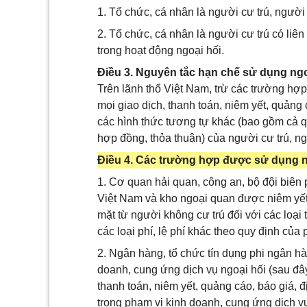
1. Tổ chức, cá nhân là người cư trú, người
2. Tổ chức, cá nhân là người cư trú có liên 
trong hoạt động ngoại hối.
Điều 3. Nguyên tắc hạn chế sử dụng ngoạ
Trên lãnh thổ Việt Nam, trừ các trường hợp
mọi giao dịch, thanh toán, niêm yết, quảng 
các hình thức tương tự khác (bao gồm cả qu
hợp đồng, thỏa thuận) của người cư trú, n
Điều 4. Các trường hợp được sử dụng ng
1. Cơ quan hải quan, công an, bộ đội biê
Việt Nam và kho ngoại quan được niêm yết 
mặt từ người không cư trú đối với các loại 
các loại phí, lệ phí khác theo quy định của 
2. Ngân hàng, tổ chức tín dụng phi ngân 
doanh, cung ứng dịch vụ ngoại hối (sau đây
thanh toán, niêm yết, quảng cáo, báo giá, đ
trong phạm vi kinh doanh, cung ứng dịch