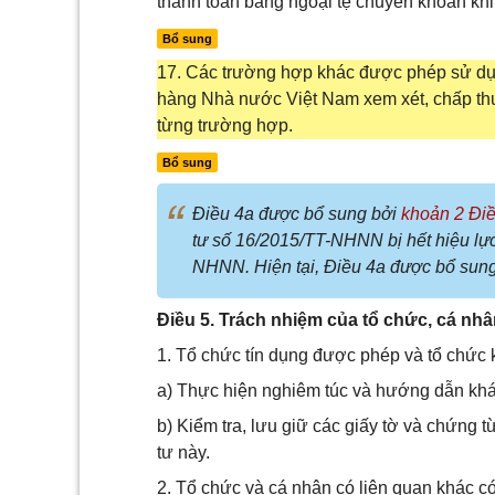
thanh toán bằng ngoại tệ chuyển khoản khi
Bổ sung
17. Các trường hợp khác được phép sử dụ
hàng Nhà nước Việt Nam xem xét, chấp thuận
từng trường hợp.
Bổ sung
Điều 4a được bổ sung bởi
khoản 2 Điề
tư số 16/2015/TT-NHNN bị hết hiệu lự
NHNN. Hiện tại, Điều 4a được bổ sun
Điều 5. Trách nhiệm của tổ chức, cá nhâ
1. Tổ chức tín dụng được phép và tổ chức 
a) Thực hiện nghiêm túc và hướng dẫn khác
b) Kiểm tra, lưu giữ các giấy tờ và chứng t
tư này.
2. Tổ chức và cá nhân có liên quan khác có