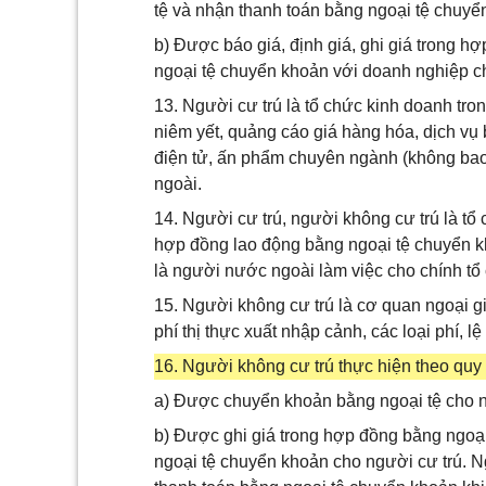
tệ và nhận thanh toán bằng ngoại tệ chuyể
b) Được báo giá, định giá, ghi giá trong h
ngoại tệ chuyển khoản với doanh nghiệp c
13. Người cư trú là tổ chức kinh doanh tr
niêm yết, quảng cáo giá hàng hóa, dịch vụ
điện tử, ấn phẩm chuyên ngành (không bao
ngoài.
14. Người cư trú, người không cư trú là tổ
hợp đồng lao động bằng ngoại tệ chuyển k
là người nước ngoài làm việc cho chính tổ
15. Người không cư trú là cơ quan ngoại g
phí thị thực xuất nhập cảnh, các loại phí, 
16. Người không cư trú thực hiện theo quy 
a) Được chuyển khoản bằng ngoại tệ cho n
b) Được ghi giá trong hợp đồng bằng ngoại 
ngoại tệ chuyển khoản cho người cư trú. N