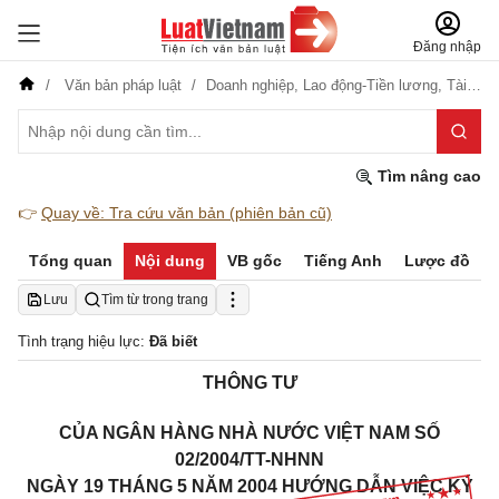
Đăng nhập
Văn bản pháp luật
Doanh nghiệp,
Lao động-Tiền lương,
Tài chính-Ngân hàng
Tìm nâng cao
👉
Quay về: Tra cứu văn bản (phiên bản cũ)
Tổng quan
Nội dung
VB gốc
Tiếng Anh
Lược đồ
Lưu
Tìm từ trong trang
Tình trạng hiệu lực:
Đã biết
THÔNG TƯ
CỦA NGÂN HÀNG NHÀ NƯỚC VIỆT NAM SỐ
02/2004/TT-NHNN
NGÀY 19 THÁNG 5 NĂM 2004 HƯỚNG DẪN VIỆC KÝ