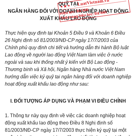
QUỸ TẠI
Hiệu lực: Đã biết
NGÂN HÀNG ĐỐI VỚI DOANH NGHIỆP HOẠT ĐỘNG
Tình trạng hiệu lực: Đã biết
XUẤT KHẨU LAO ĐỘNG
Thực hiện quy định tại Khoản 5 Điều 9 và Khoản 6 Điều
26 Nghị định số 81/2003/NĐ-CP ngày 17/7/2003 của
Chính phủ quy định chi tiết và hướng dẫn thi hành Bộ luật
Lao động về người lao động Việt Nam làm việc ở nước
ngoài và sau khi thống nhất ý kiến với Bộ Lao động -
Thương binh và Xã hội, Ngân hàng Nhà nước Việt Nam
hướng dẫn việc ký quỹ tại ngân hàng đối với doanh nghiệp
hoạt động xuất khẩu lao động như sau:
I. ĐỐI TƯỢNG ÁP DỤNG VÀ PHẠM VI ĐIỀU CHỈNH
1. Thông tư này quy định về việc các doanh nghiệp hoạt
động xuất khẩu lao động theo Điều 8 Nghị định số
81/2003/NĐ-CP ngày 17/7/2003 thực hiện ký quỹ tại một