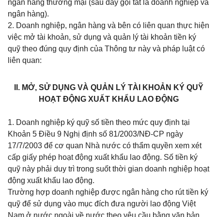
ngân hàng thương mại (sau đây gọi tắt là doanh nghiệp và
ngân hàng).
2. Doanh nghiệp, ngân hàng và bên có liên quan thực hiện
việc mở tài khoản, sử dụng và quản lý tài khoản tiền ký
quỹ theo đúng quy định của Thông tư này và pháp luật có
liên quan:
II. MỞ, SỬ DỤNG VÀ QUẢN LÝ TÀI KHOẢN KÝ QUỸ
HOẠT ĐỘNG XUẤT KHẨU LAO ĐỘNG
1. Doanh nghiệp ký quỹ số tiền theo mức quy định tại
Khoản 5 Điều 9 Nghị định số 81/2003/NĐ-CP ngày
17/7/2003 để cơ quan Nhà nước có thẩm quyền xem xét
cấp giấy phép hoạt động xuất khẩu lao động. Số tiền ký
quỹ này phải duy trì trong suốt thời gian doanh nghiệp hoạt
động xuất khẩu lao động.
Trường hợp doanh nghiệp được ngân hàng cho rút tiền ký
quỹ để sử dụng vào mục đích đưa người lao động Việt
Nam ở nước ngoài về nước theo yêu cầu bằng văn bản