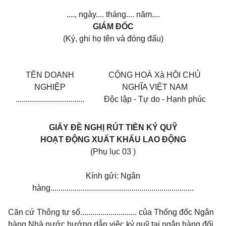
...., ngày.... tháng.... năm....
GIÁM ĐỐC
(Ký, ghi họ tên và đóng đấu)
TÊN DOANH
CỘNG HOÀ Xà HỘI CHỦ
NGHIỆP
NGHĨA VIỆT NAM
..................................
Độc lập - Tự do - Hạnh phúc
GIẤY ĐỀ NGHỊ RÚT TIỀN KÝ QUỸ
HOẠT ĐỘNG XUẤT KHẨU LAO ĐỘNG
(Phụ lục 03 )
Kính gửi: Ngân
hàng.......................................................................
Căn cứ Thông tư số............................ của Thống đốc Ngân
hàng Nhà nước hướng dẫn việc ký quỹ tại ngân hàng đối