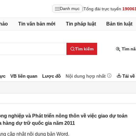
|
Danh mục
Tổng đài trực tuyến
19006
hảo
Tin văn bản mới
Tin pháp luật
Bản tin luật
Tìm kiếm
Tìm nâ
lực
VB liên quan
Lược đồ
Nội dung hợp nhất
Tải về
 nghiệp và Phát triển nông thôn về việc giao dự toán
 hàng dự trữ quốc gia năm 2011
ng cập nhật nội dung bản Word.