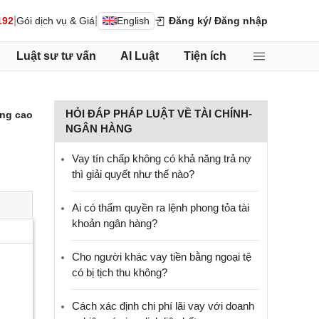
|
|
192
Gói dịch vụ & Giá
English
Đăng ký
/ Đăng nhập
Luật sư tư vấn
AI Luật
Tiện ích
HỎI ĐÁP PHÁP LUẬT VỀ TÀI CHÍNH-
ng cao
NGÂN HÀNG
Vay tín chấp không có khả năng trả nợ
thì giải quyết như thế nào?
Ai có thẩm quyền ra lệnh phong tỏa tài
khoản ngân hàng?
Cho người khác vay tiền bằng ngoại tệ
có bị tịch thu không?
Cách xác định chi phí lãi vay với doanh