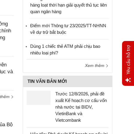
hàng loạt thời hạn giải quyết thủ tục liên
quan ngân hàng
ưởng
Điểm mới Thông tư 23/2025/TT-NHNN
chính
về dự trữ bắt buộc
ông
Dùng 1 chiếc thẻ ATM phải chịu bao
nhiêu loại phí?
yên
Xem thêm
dục và
TIN VĂN BẢN MỚI
Yêu
Trước 12/8/2026, phải đề
 thêm
cầu
xuất Kế hoạch cơ cấu vốn
hỗ trợ
nhà nước tại BIDV,
VietinBank và
Vietcombank
của Bộ