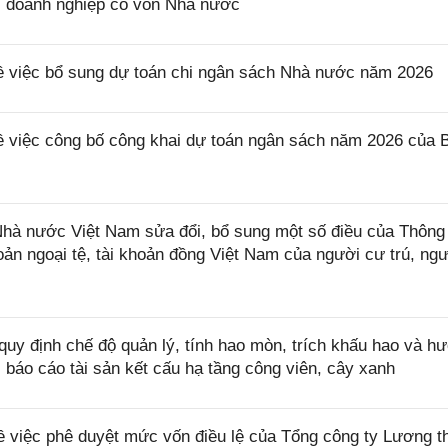
, doanh nghiệp có vốn Nhà nước
ề việc bổ sung dự toán chi ngân sách Nhà nước năm 2026
 việc công bố công khai dự toán ngân sách năm 2026 của B
à nước Việt Nam sửa đổi, bổ sung một số điều của Thông
n ngoại tệ, tài khoản đồng Việt Nam của người cư trú, ng
uy định chế độ quản lý, tính hao mòn, trích khấu hao và h
, báo cáo tài sản kết cấu hạ tầng công viên, cây xanh
 việc phê duyệt mức vốn điều lệ của Tổng công ty Lương t