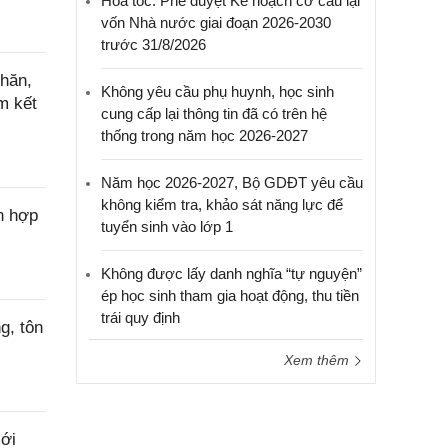
Hỏa tốc: Phê duyệt Kế hoạch cơ cấu lại
vốn Nhà nước giai đoạn 2026-2030
trước 31/8/2026
hăn,
Không yêu cầu phụ huynh, học sinh
m kết
cung cấp lại thông tin đã có trên hệ
thống trong năm học 2026-2027
Năm học 2026-2027, Bộ GDĐT yêu cầu
không kiểm tra, khảo sát năng lực để
n hợp
tuyển sinh vào lớp 1
Không được lấy danh nghĩa “tự nguyện”
ép học sinh tham gia hoạt động, thu tiền
trái quy định
g, tôn
Xem thêm
ới