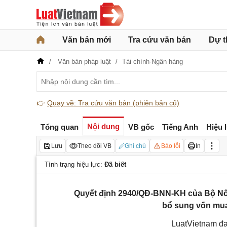
Văn bản mới
Tra cứu văn bản
Dự t
Văn bản pháp luật
Tài chính-Ngân hàng
👉
Quay về: Tra cứu văn bản (phiên bản cũ)
Nội dung
Tổng quan
VB gốc
Tiếng Anh
Hiệu 
Lưu
Theo dõi VB
Ghi chú
Báo lỗi
In
Tình trạng hiệu lực:
Đã biết
Quyết định 2940/QĐ-BNN-KH của Bộ Nông
bổ sung vốn mua
LuatVietnam đa