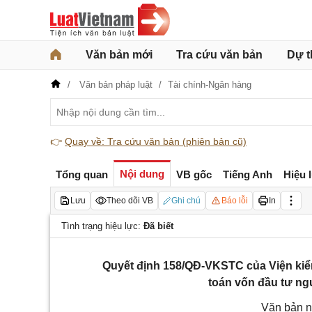
Văn bản mới
Tra cứu văn bản
Dự t
Văn bản pháp luật
Tài chính-Ngân hàng
👉
Quay về: Tra cứu văn bản (phiên bản cũ)
Nội dung
Tổng quan
VB gốc
Tiếng Anh
Hiệu 
Lưu
Theo dõi VB
Ghi chú
Báo lỗi
In
Tình trạng hiệu lực:
Đã biết
Quyết định 158/QĐ-VKSTC của Viện kiểm
toán vốn đầu tư n
Văn bản n