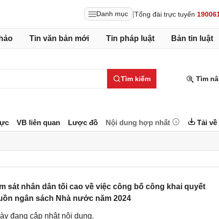
|
Danh mục
Tổng đài trực tuyến
19006
hảo
Tin văn bản mới
Tin pháp luật
Bản tin luật
Tìm kiếm
Tìm nâ
lực
VB liên quan
Lược đồ
Nội dung hợp nhất
Tải về
 sát nhân dân tối cao về việc công bố công khai quyết
guồn ngân sách Nhà nước năm 2024
ày đang cập nhật nội dung.