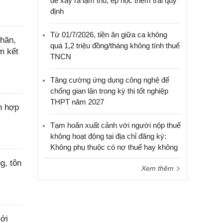
để xảy ra lạm thu, ép học thêm trái quy
định
Từ 01/7/2026, tiền ăn giữa ca không
hăn,
quá 1,2 triệu đồng/tháng không tính thuế
m kết
TNCN
Tăng cường ứng dụng công nghệ để
chống gian lận trong kỳ thi tốt nghiệp
THPT năm 2027
n hợp
Tạm hoãn xuất cảnh với người nộp thuế
không hoạt động tại địa chỉ đăng ký:
Không phụ thuộc có nợ thuế hay không
g, tôn
Xem thêm
ới