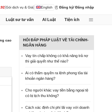
|
|
192
Gói dịch vụ & Giá
English
Đăng ký
/ Đăng nhập
Luật sư tư vấn
AI Luật
Tiện ích
HỎI ĐÁP PHÁP LUẬT VỀ TÀI CHÍNH-
ng cao
NGÂN HÀNG
Vay tín chấp không có khả năng trả nợ
thì giải quyết như thế nào?
Ai có thẩm quyền ra lệnh phong tỏa tài
khoản ngân hàng?
Cho người khác vay tiền bằng ngoại tệ
có bị tịch thu không?
Cách xác định chi phí lãi vay với doanh