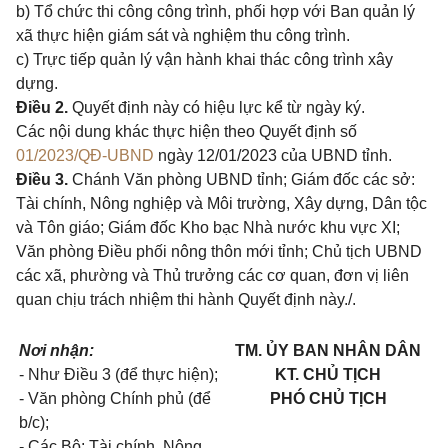
b) Tổ chức thi công công trình, phối hợp với Ban quản lý
xã thực hiện giám sát và nghiệm thu công trình.
c) Trực tiếp quản lý vận hành khai thác công trình xây
dựng.
Điều 2.
Quyết định này có hiệu lực kể từ ngày ký.
Các nội dung khác thực hiện theo Quyết định số
01/2023/QĐ-UBND
ngày 12/01/2023 của UBND tỉnh.
Điều 3.
Chánh Văn phòng UBND tỉnh; Giám đốc các sở:
Tài chính, Nông nghiệp và Môi trường, Xây dựng, Dân tộc
và Tôn giáo; Giám đốc Kho bạc Nhà nước khu vực XI;
Văn phòng Điều phối nông thôn mới tỉnh; Chủ tịch UBND
các xã, phường và Thủ trưởng các cơ quan, đơn vị liên
quan chịu trách nhiệm thi hành Quyết định này./.
Nơi nhận:
TM. ỦY BAN NHÂN DÂN
- Như Điều 3 (để thực hiện);
KT. CHỦ TỊCH
- Văn phòng Chính phủ (để
PHÓ CHỦ TỊCH
b/c);
- Các Bộ: Tài chính, Nông