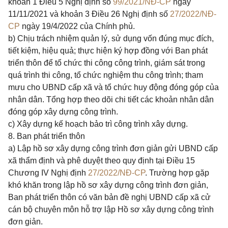
khoản 1 Điều 5 Nghị định số
99/2021/NĐ-CP
ngày
11/11/2021 và
khoản 3 Điều 26 Nghị định số
27/2022/NĐ-
CP
ngày 19/4/2022 của Chính phủ.
b) Chịu trách nhiệm quản lý, sử dụng vốn đúng mục đích,
tiết kiệm, hiệu quả; thực hiện ký hợp đồng với Ban phát
triển thôn để tổ chức thi công công trình, giám sát trong
quá trình thi công, tổ chức nghiệm thu công trình; tham
mưu cho UBND cấp xã và tổ chức huy động đóng góp của
nhân dân. Tổng hợp theo dõi chi tiết các khoản nhân dân
đóng góp xây dựng công trình.
c) Xây dựng kế hoạch bảo trì công trình xây dựng.
8. Ban phát triển thôn
a) Lập hồ sơ xây dựng công trình đơn giản gửi UBND cấp
xã thẩm định và phê duyệt theo quy định tại
Điều 15
Chương IV Nghị định
27/2022/NĐ-CP
. Trường hợp gặp
khó khăn trong lập hồ sơ xây dựng công trình đơn giản,
Ban phát triển thôn có văn bản đề nghị UBND cấp xã cử
cán bộ chuyên môn hỗ trợ lập Hồ sơ xây dựng công trình
đơn giản.