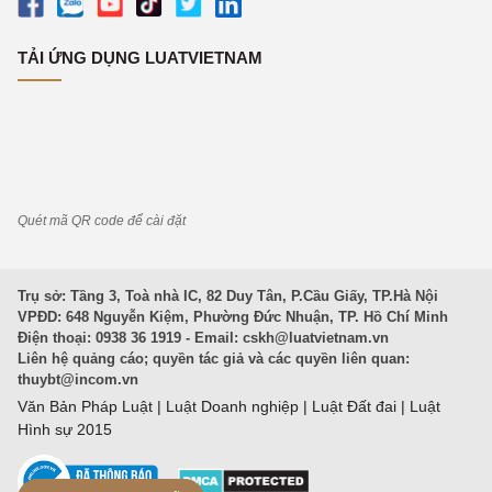
TẢI ỨNG DỤNG LUATVIETNAM
Quét mã QR code để cài đặt
Trụ sở: Tầng 3, Toà nhà IC, 82 Duy Tân, P.Cầu Giấy, TP.Hà Nội
VPĐD: 648 Nguyễn Kiệm, Phường Đức Nhuận, TP. Hồ Chí Minh
Điện thoại: 0938 36 1919 - Email:
cskh@luatvietnam.vn
Liên hệ quảng cáo; quyền tác giả và các quyền liên quan:
thuybt@incom.vn
Văn Bản Pháp Luật
|
Luật Doanh nghiệp
|
Luật Đất đai
|
Luật
Hình sự 2015