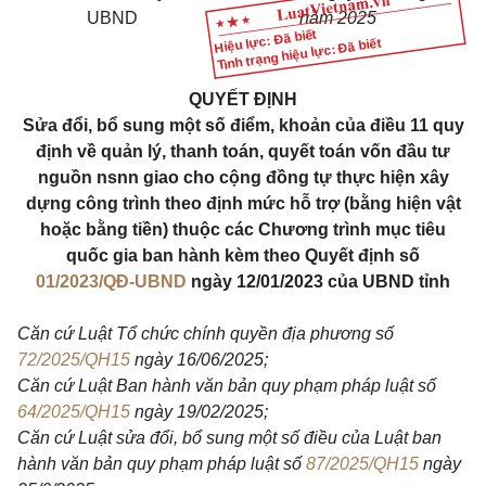
UBND
năm 2025
Hiệu lực: Đã biết
Tình trạng hiệu lực: Đã biết
QUYẾT ĐỊNH
Sửa đổi, bổ sung một số điểm, khoản của điều 11 quy
định về quản lý, thanh toán, quyết toán vốn đầu tư
nguồn nsnn giao cho cộng đồng tự thực hiện xây
dựng công trình theo định mức hỗ trợ (bằng hiện vật
hoặc bằng tiền) thuộc các Chương trình mục tiêu
quốc gia ban hành kèm theo Quyết định số
01/2023/QĐ-UBND
ngày 12/01/2023 của UBND tỉnh
Căn cứ Luật Tổ chức chính quyền địa phương số
72/2025/QH15
ngày 16/06/2025;
Căn cứ Luật Ban hành văn bản quy phạm pháp luật số
64/2025/QH15
ngày 19/02/2025;
Căn cứ Luật sửa đổi, bổ sung một số điều của Luật ban
hành văn bản quy phạm pháp luật số
87/2025/QH15
ngày