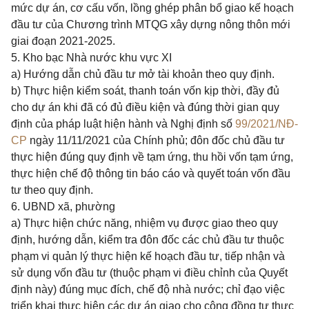
mức dự án, cơ cấu vốn, lồng ghép phân bổ giao kế hoạch
đầu tư của Chương trình MTQG xây dựng nông thôn mới
giai đoạn 2021-2025.
5. Kho bạc Nhà nước khu vực XI
a) Hướng dẫn chủ đầu tư mở tài khoản theo quy định.
b) Thực hiện kiểm soát, thanh toán vốn kịp thời, đầy đủ
cho dự án khi đã có đủ điều kiện và đúng thời gian quy
định của pháp luật hiện hành và Nghị định số
99/2021/NĐ-
CP
ngày 11/11/2021 của Chính phủ; đôn đốc chủ đầu tư
thực hiện đúng quy định về tạm ứng, thu hồi vốn tạm ứng,
thực hiện chế độ thông tin báo cáo và quyết toán vốn đầu
tư theo quy định.
6. UBND xã, phường
a) Thực hiện chức năng, nhiệm vụ được giao theo quy
định, hướng dẫn, kiểm tra đôn đốc các chủ đầu tư thuộc
phạm vi quản lý thực hiện kế hoạch đầu tư, tiếp nhận và
sử dụng vốn đầu tư (thuộc phạm vi điều chỉnh của Quyết
định này) đúng mục đích, chế độ nhà nước; chỉ đạo việc
triển khai thực hiện các dự án giao cho cộng đồng tự thực