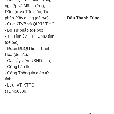
nghiệp và Môi trường,
Dân tộc và Tôn giáo, Tư
pháp, Xây dựng (để b/c);
Đầu Thanh Tùng
- Cục KTVB và QLXLVPHC
- Bộ Tư pháp (để b/c);
- TT Tỉnh ủy, TT HĐND tỉnh
(để b/c);
- Đoàn ĐBQH tỉnh Thanh
Hóa (để b/c);
- Các Ủy viên UBND tỉnh;
- Công báo tỉnh;
- Cổng Thông tin điện tử
tỉnh;
- Lưu: VT, KTTC
(TĐN58336).