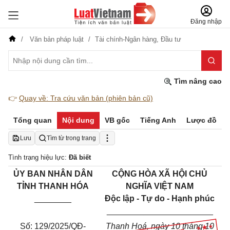
Đăng nhập
Văn bản pháp luật
Tài chính-Ngân hàng,
Đầu tư
Tìm nâng cao
👉
Quay về: Tra cứu văn bản (phiên bản cũ)
Tổng quan
Nội dung
VB gốc
Tiếng Anh
Lược đồ
Lưu
Tìm từ trong trang
Tình trạng hiệu lực:
Đã biết
ỦY BAN NHÂN DÂN
CỘNG HÒA XÃ HỘI CHỦ
TỈNH THANH HÓA
NGHĨA VIỆT NAM
________
Độc lập - Tự do - Hạnh phúc
_______________________
Số: 129/2025/QĐ-
Thanh Hoá, ngày 10 tháng 10