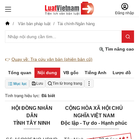
Đăng nhập
Văn bản pháp luật
Tài chính-Ngân hàng
Tìm nâng cao
👉
Quay về: Tra cứu văn bản (phiên bản cũ)
Tổng quan
Nội dung
VB gốc
Tiếng Anh
Lược đồ
Lưu
Tìm từ trong trang
Mục lục
Tình trạng hiệu lực:
Đã biết
HỘI ĐỒNG NHÂN
CỘNG HÒA XÃ HỘI CHỦ
DÂN
NGHĨA VIỆT NAM
TỈNH TÂY NINH
Độc lập - Tự do - Hạnh phúc
______
__________________