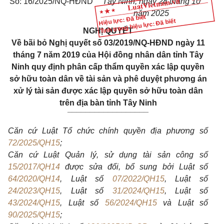
Số: 16/2025/NQ-HĐND
Tây Ninh, ngày 28 tháng 10
năm 2025
Hiệu lực: Đã biết
Tình trạng hiệu lực: Đã biết
NGHỊ QUYẾT
Về bãi bỏ Nghị quyết số 03/2019/NQ-HĐND ngày 11
tháng 7 năm 2019 của Hội đồng nhân dân tỉnh Tây
Ninh quy định phân cấp thẩm quyền xác lập quyền
sở hữu toàn dân về tài sản và phê duyệt phương án
xử lý tài sản được xác lập quyền sở hữu toàn dân
trên địa bàn tỉnh Tây Ninh
__________________
Căn cứ Luật Tổ chức chính quyền địa phương số
72/2025/QH15
;
Căn cứ Luật Quản lý, sử dụng tài sản công số
15/2017/QH14
được sửa đổi, bổ sung bởi Luật số
64/2020/QH14
, Luật số
07/2022/QH15
, Luật số
24/2023/QH15
, Luật số
31/2024/QH15
, Luật số
43/2024/QH15
, Luật số
56/2024/QH15
và Luật số
90/2025/QH15
;