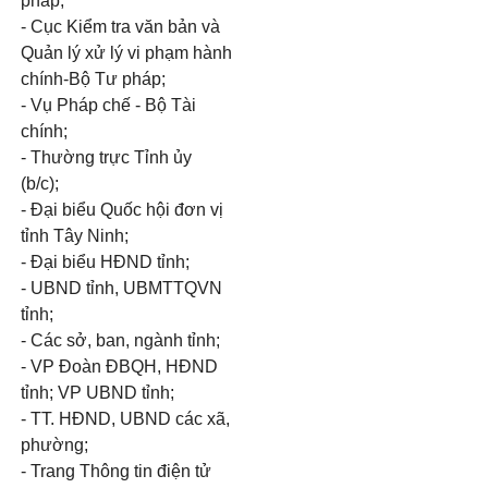
pháp;
- Cục Kiểm tra văn bản và
Quản lý xử lý vi phạm hành
chính-Bộ Tư pháp;
- Vụ Pháp chế - Bộ Tài
chính;
- Thường trực Tỉnh ủy
(b/c);
- Đại biểu Quốc hội đơn vị
tỉnh Tây Ninh;
- Đại biểu HĐND tỉnh;
- UBND tỉnh, UBMTTQVN
tỉnh;
- Các sở, ban, ngành tỉnh;
- VP Đoàn ĐBQH, HĐND
tỉnh; VP UBND tỉnh;
- TT. HĐND, UBND các xã,
phường;
- Trang Thông tin điện tử