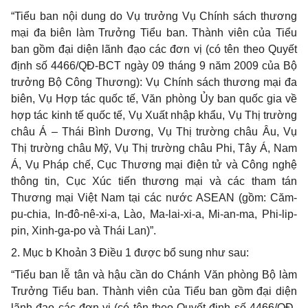
“Tiểu ban nội dung do Vụ trưởng Vụ Chính sách thương
mại đa biên làm Trưởng Tiểu ban. Thành viên của Tiểu
ban gồm đại diện lãnh đạo các đơn vị (có tên theo Quyết
định số 4466/QĐ-BCT ngày 09 tháng 9 năm 2009 của Bộ
trưởng Bộ Công Thương): Vụ Chính sách thương mại đa
biên, Vụ Hợp tác quốc tế, Văn phòng Ủy ban quốc gia về
hợp tác kinh tế quốc tế, Vụ Xuất nhập khẩu, Vụ Thị trường
châu Á – Thái Bình Dương, Vụ Thị trường châu Âu, Vụ
Thị trường châu Mỹ, Vụ Thị trường châu Phi, Tây Á, Nam
Á, Vụ Pháp chế, Cục Thương mại điện tử và Công nghệ
thông tin, Cục Xúc tiến thương mại và các tham tán
Thương mại Việt Nam tại các nước ASEAN (gồm: Căm-
pu-chia, In-đô-nê-xi-a, Lào, Ma-lai-xi-a, Mi-an-ma, Phi-lip-
pin, Xinh-ga-po và Thái Lan)”.
2. Mục b Khoản 3 Điều 1 được bổ sung như sau:
“Tiểu ban lễ tân và hậu cần do Chánh Văn phòng Bộ làm
Trưởng Tiểu ban. Thành viên của Tiểu ban gồm đại diện
lãnh đạo các đơn vị (có tên theo Quyết định số 4466/QĐ-