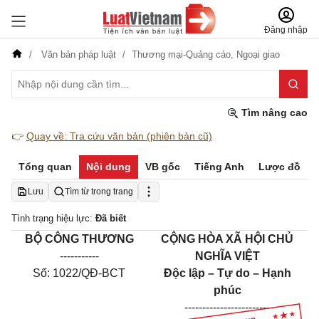
Đăng nhập
Văn bản pháp luật
Thương mại-Quảng cáo,
Ngoại giao
Tìm nâng cao
👉
Quay về: Tra cứu văn bản (phiên bản cũ)
Tổng quan
Nội dung
VB gốc
Tiếng Anh
Lược đồ
Lưu
Tìm từ trong trang
Tình trạng hiệu lực:
Đã biết
BỘ CÔNG THƯƠNG
CỘNG HÒA XÃ HỘI CHỦ
-----------
NGHĨA VIỆT
Số: 1022/QĐ-BCT
Độc lập – Tự do – Hạnh
phúc
------------------------