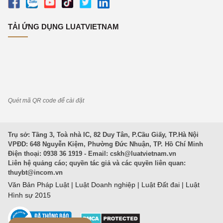
TẢI ỨNG DỤNG LUATVIETNAM
Quét mã QR code để cài đặt
Trụ sở: Tầng 3, Toà nhà IC, 82 Duy Tân, P.Cầu Giấy, TP.Hà Nội
VPĐD: 648 Nguyễn Kiệm, Phường Đức Nhuận, TP. Hồ Chí Minh
Điện thoại: 0938 36 1919 - Email:
cskh@luatvietnam.vn
Liên hệ quảng cáo; quyền tác giả và các quyền liên quan:
thuybt@incom.vn
Văn Bản Pháp Luật
|
Luật Doanh nghiệp
|
Luật Đất đai
|
Luật
Hình sự 2015