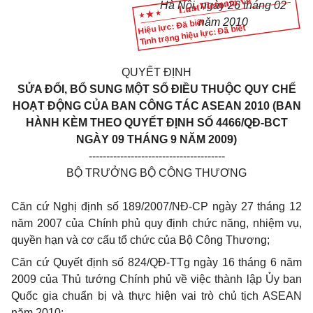
Hà Nội, ngày 26 tháng 02
năm 2010
Hiệu lực: Đã biết
Tình trạng hiệu lực: Đã biết
QUYẾT ĐỊNH
SỬA ĐỔI, BỔ SUNG MỘT SỐ ĐIỀU THUỘC QUY CHẾ
HOẠT ĐỘNG CỦA BAN CÔNG TÁC ASEAN 2010 (BAN
HÀNH KÈM THEO QUYẾT ĐỊNH SỐ 4466/QĐ-BCT
NGÀY 09 THÁNG 9 NĂM 2009)
---------------------------------------
BỘ TRƯỞNG BỘ CÔNG THƯƠNG
Căn cứ Nghị định số 189/2007/NĐ-CP ngày 27 tháng 12
năm 2007 của Chính phủ quy định chức năng, nhiệm vụ,
quyền hạn và cơ cấu tổ chức của Bộ Công Thương;
Căn cứ Quyết định số 824/QĐ-TTg ngày 16 tháng 6 năm
2009 của Thủ tướng Chính phủ về việc thành lập Ủy ban
Quốc gia chuẩn bị và thực hiện vai trò chủ tịch ASEAN
năm 2010;