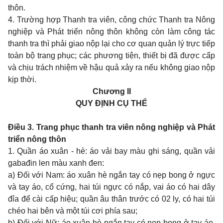
thôn.
4. Trường hợp Thanh tra viên, công chức Thanh tra Nông
nghiệp và Phát triển nông thôn không còn làm công tác
thanh tra thì phải giao nộp lại cho cơ quan quản lý trực tiếp
toàn bộ trang phục; các phương tiện, thiết bị đã được cấp
và chịu trách nhiệm về hậu quả xảy ra nếu không giao nộp
kịp thời.
Chương II
QUY ĐỊNH CỤ THỂ
Điều 3. Trang phục thanh tra viên nông nghiệp và Phát
triển nông thôn
1. Quần áo xuân - hè: áo vải bay màu ghi sáng, quần vải
gabađin len màu xanh đen:
a) Đối với Nam: áo xuân hè ngắn tay có nẹp bong ở ngực
và tay áo, cổ cứng, hai túi ngực có nắp, vai áo có hai dây
đỉa để cài cấp hiệu; quần âu thân trước có 02 ly, có hai túi
chéo hai bên và một túi cơi phía sau;
b) Đối với Nữ: áo xuân hè ngắn tay có nẹp bong ở tay áo,