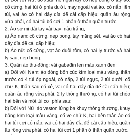
cổ cứng, hai túi ở phía dưới, may ngoài vạt áo, có nắp liền
túi, vai áo có hai dây đỉa để cài cấp hiệu; quần âu rộng
vừa phải, có hai túi bổ cơi 1 phân ở thân quần trước.
2. Áo sơ mi dài tay vải bay màu trắng;
a) Áo nam: cổ cứng, nẹp bong, tay măng sét, vai áo có hai
dây đỉa để cài cấp hiệu;
b) Áo nữ: cổ cứng, vạt áo đuôi tôm, có hai ly trước và hai
ly sau, nẹp bong.
3. Quần áo thu-đông: vải gabađin len màu xanh đen;
a) Đối với Nam: áo đóng bốn cúc kim loại màu vàng, thân
trước có 4 túi ốp ngoài, có nắp, 2 túi ngực, 2 túi dưới, cổ
chữ K, thân sau có xẻ, vai có hai dây đỉa để cài cấp hiệu;
quần âu rộng vừa phải, 2 ly thông thường, có hai túi chéo
hai bên và một túi cơi phía sau;
b) Đối với Nữ: áo veston lửng ba khuy thông thường, khuy
bằng kim loại màu vàng, cổ ve chữ K, hai bên thân áo có
hai túi cơi có nắp, vai có hai dây đỉa để cài cấp hiệu; quần
âu rộng vừa phải, có hai túi cơi 1 phân ở thân quần trước.