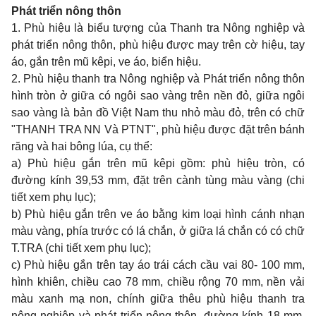
Phát triển nông thôn
1. Phù hiệu là biểu tượng của Thanh tra Nông nghiệp và
phát triển nông thôn, phù hiệu được may trên cờ hiệu, tay
áo, gắn trên mũ kêpi, ve áo, biển hiệu.
2. Phù hiệu thanh tra Nông nghiệp và Phát triển nông thôn
hình tròn ở giữa có ngôi sao vàng trên nền đỏ, giữa ngôi
sao vàng là bản đồ Việt Nam thu nhỏ màu đỏ, trên có chữ
"THANH TRA NN Và PTNT", phù hiệu được đặt trên bánh
răng và hai bông lúa, cụ thể:
a) Phù hiệu gắn trên mũ kêpi gồm: phù hiệu tròn, có
đường kính 39,53 mm, đặt trên cành tùng màu vàng (chi
tiết xem phụ lục);
b) Phù hiệu gắn trên ve áo bằng kim loại hình cánh nhạn
màu vàng, phía trước có lá chắn, ở giữa lá chắn có có chữ
T.TRA (chi tiết xem phụ lục);
c) Phù hiệu gắn trên tay áo trái cách cầu vai 80- 100 mm,
hình khiên, chiều cao 78 mm, chiều rộng 70 mm, nền vải
màu xanh mạ non, chính giữa thêu phù hiệu thanh tra
nông nghiệp và phát triển nông thôn, đường kính 18 mm,