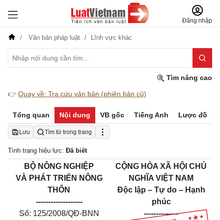
Đăng nhập
Văn bản pháp luật
Lĩnh vực khác
Tìm nâng cao
👉
Quay về: Tra cứu văn bản (phiên bản cũ)
Tổng quan
Nội dung
VB gốc
Tiếng Anh
Lược đồ
Lưu
Tìm từ trong trang
Tình trạng hiệu lực:
Đã biết
BỘ NÔNG NGHIỆP
CỘNG HÒA XÃ HỘI CHỦ
VÀ PHÁT TRIỂN NÔNG
NGHĨA VIỆT NAM
THÔN
Độc lập – Tự do – Hạnh
-------------------
phúc
Số: 125/2008/QĐ-BNN
--------------