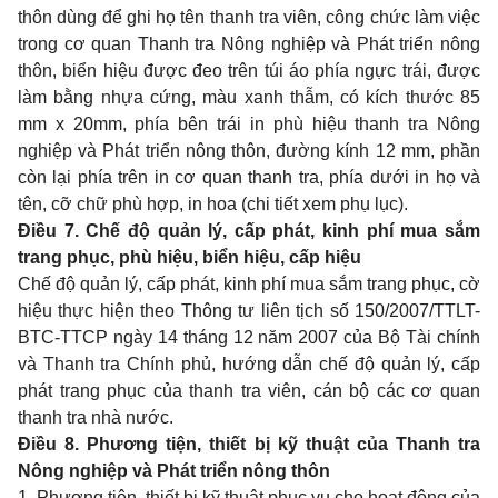
thôn dùng để ghi họ tên thanh tra viên, công chức làm việc
trong cơ quan Thanh tra Nông nghiệp và Phát triển nông
thôn, biển hiệu được đeo trên túi áo phía ngực trái, được
làm bằng nhựa cứng, màu xanh thẫm, có kích thước 85
mm x 20mm, phía bên trái in phù hiệu thanh tra Nông
nghiệp và Phát triển nông thôn, đường kính 12 mm, phần
còn lại phía trên in cơ quan thanh tra, phía dưới in họ và
tên, cỡ chữ phù hợp, in hoa (chi tiết xem phụ lục).
Điều 7. Chế độ quản lý, cấp phát, kinh phí mua sắm
trang phục, phù hiệu, biển hiệu, cấp hiệu
Chế độ quản lý, cấp phát, kinh phí mua sắm trang phục, cờ
hiệu thực hiện theo Thông tư liên tịch số 150/2007/TTLT-
BTC-TTCP ngày 14 tháng 12 năm 2007 của Bộ Tài chính
và Thanh tra Chính phủ, hướng dẫn chế độ quản lý, cấp
phát trang phục của thanh tra viên, cán bộ các cơ quan
thanh tra nhà nước.
Điều 8. Phương tiện, thiết bị kỹ thuật của Thanh tra
Nông nghiệp và Phát triển nông thôn
1. Phương tiện, thiết bị kỹ thuật phục vụ cho hoạt động của