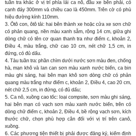
tuần tra khác ở vị trí phía lái ca nô, đầu xe bên phải, có
cạnh đáy 300mm và chiều cao là 450mm. Trên cờ có phù
hiệu đường kính 110mm.
3. Ôtô con, ôtô tải: hai bên thành xe hoặc cửa xe sơn chữ
có phản quang, nền màu xanh sẫm, rộng 14 cm, giữa ghi
dòng chữ có tên cơ quan thanh tra như điểm c, khoản 2,
Điều 4, màu trắng, chữ cao 10 cm, nét chữ 1,5 cm, in
đứng, có đủ dấu.
4. Tàu tuần tra: phần chìm dưới nước sơn màu đen, chống
hà, mạn khô và lan can sơn màu xanh nước biển, ca bin
màu ghi sáng, hai bên mạn khô sơn dòng chữ có phản
quang màu trắng như điểm c, khoản 2, Điều 4, cao 20 cm,
nét chữ 2,5 cm, in đứng, có đủ dấu;
5. Ca nô, xuồng cao tốc: loại compsite, sơn màu ghi sáng,
hai bên mạn có vạch sơn màu xanh nước biển, trên có
dòng chữ điểm c, khoản 2, Điều 4, bề rộng vạch sơn, kích
thước chữ, chọn phù hợp cân đối với vị trí trên canô,
xuồng.
6. Các phương tiện thiết bị phải được đăng ký, kiểm định