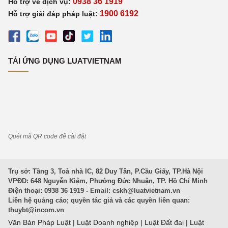
0938 36 1919
Hỗ trợ về dịch vụ:
1900 6192
Hỗ trợ giải đáp pháp luật:
TẢI ỨNG DỤNG LUATVIETNAM
Quét mã QR code để cài đặt
Trụ sở: Tầng 3, Toà nhà IC, 82 Duy Tân, P.Cầu Giấy, TP.Hà Nội
VPĐD: 648 Nguyễn Kiệm, Phường Đức Nhuận, TP. Hồ Chí Minh
Điện thoại: 0938 36 1919 - Email:
cskh@luatvietnam.vn
Liên hệ quảng cáo; quyền tác giả và các quyền liên quan:
thuybt@incom.vn
Văn Bản Pháp Luật
|
Luật Doanh nghiệp
|
Luật Đất đai
|
Luật