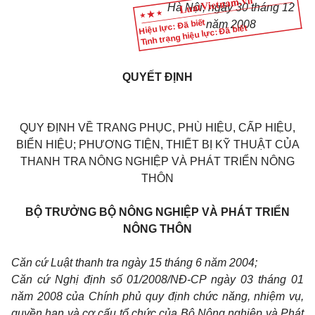
Hà Nội, ngày 30 tháng 12
Hiệu lực: Đã biết
năm 2008
Tình trạng hiệu lực: Đã biết
QUYẾT ĐỊNH
QUY ĐỊNH VỀ TRANG PHỤC, PHÙ HIỆU, CẤP HIỆU,
BIỂN HIỆU; PHƯƠNG TIỆN, THIẾT BỊ KỸ THUẬT CỦA
THANH TRA NÔNG NGHIỆP VÀ PHÁT TRIỂN NÔNG
THÔN
BỘ TRƯỞNG BỘ NÔNG NGHIỆP VÀ PHÁT TRIỂN
NÔNG THÔN
Căn cứ Luật thanh tra ngày 15 tháng 6 năm 2004;
Căn cứ Nghị định số 01/2008/NĐ-CP ngày 03 tháng 01
năm 2008 của Chính phủ quy định chức năng, nhiệm vụ,
quyền hạn và cơ cấu tổ chức của Bộ Nông nghiệp và Phát