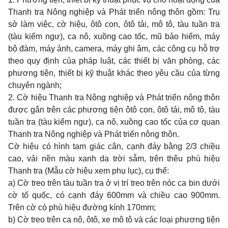
Thanh tra Nông nghiệp và Phát triển nông thôn gồm: Trụ
sở làm việc, cờ hiệu, ôtô con, ôtô tải, mô tô, tàu tuần tra
(tàu kiểm ngư), ca nô, xuồng cao tốc, mũ bảo hiểm, máy
bộ đàm, máy ảnh, camera, máy ghi âm, các công cụ hỗ trợ
theo quy định của pháp luật, các thiết bị văn phòng, các
phương tiện, thiết bị kỹ thuật khác theo yêu cầu của từng
chuyên ngành;
2. Cờ hiệu Thanh tra Nông nghiệp và Phát triển nông thôn
được gắn trên các phương tiện ôtô con, ôtô tải, mô tô, tàu
tuần tra (tàu kiểm ngư), ca nô, xuồng cao tốc của cơ quan
Thanh tra Nông nghiệp và Phát triển nông thôn.
Cờ hiệu có hình tam giác cân, cạnh đáy bằng 2/3 chiều
cao, vải nền màu xanh da trời sẫm, trên thêu phù hiệu
Thanh tra (Mẫu cờ hiệu xem phụ lục), cụ thể:
a) Cờ treo trên tàu tuần tra ở vị trí treo trên nóc ca bin dưới
cờ tổ quốc, có cạnh đáy 600mm và chiều cao 900mm.
Trên cờ có phù hiệu đường kính 170mm;
b) Cờ treo trên ca nô, ôtô, xe mô tô và các loại phương tiện