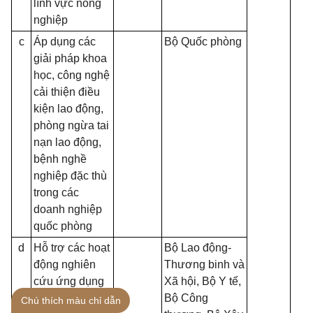
lĩnh vực nông
nghiệp
c
Áp dụng các
Bộ Quốc phòng
giải pháp khoa
học, công nghệ
cải thiện điều
kiện lao động,
phòng ngừa tai
nạn lao động,
bệnh nghề
nghiệp đặc thù
trong các
doanh nghiệp
quốc phòng
d
Hỗ trợ các hoạt
Bộ Lao động-
động nghiên
Thương binh và
cứu ứng dụng
Xã hội, Bộ Y tế,
khoa học, công
Bộ Công
Chú thích màu chỉ dẫn