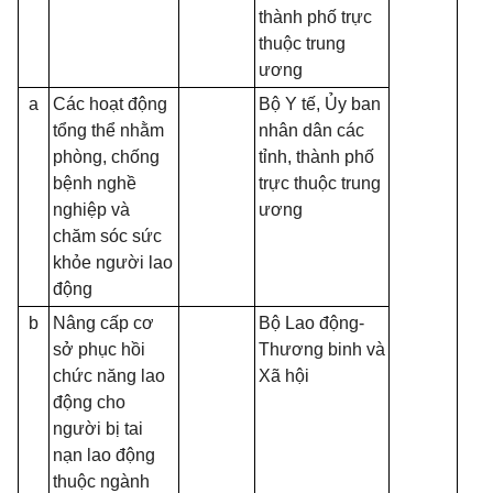
thành phố trực
thuộc trung
ương
a
Các hoạt động
Bộ Y tế, Ủy ban
tổng thể nhằm
nhân dân các
phòng, chống
tỉnh, thành phố
bệnh nghề
trực thuộc trung
nghiệp và
ương
chăm sóc sức
khỏe người lao
động
b
Nâng cấp cơ
Bộ Lao động-
sở phục hồi
Thương binh và
chức năng lao
Xã hội
động cho
người bị tai
nạn lao động
thuộc ngành