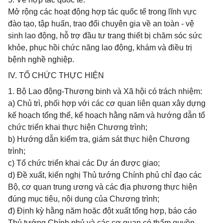
Mở rộng các hoạt động hợp tác quốc tế trong lĩnh vực
đào tạo, tập huấn, trao đổi chuyên gia về an toàn - vệ
sinh lao động, hỗ trợ đầu tư trang thiết bị chăm sóc sức
khỏe, phục hồi chức năng lao động, khám và điều trị
bệnh nghề nghiệp.
IV. TỔ CHỨC THỰC HIỆN
1. Bộ Lao động-Thương binh và Xã hội có trách nhiệm:
a) Chủ trì, phối hợp với các cơ quan liên quan xây dựng
kế hoạch tổng thể, kế hoạch hằng năm và hướng dẫn tổ
chức triển khai thực hiện Chương trình;
b) Hướng dẫn kiểm tra, giám sát thực hiện Chương
trình;
c) Tổ chức triển khai các Dự án được giao;
d) Đề xuất, kiến nghị Thủ tướng Chính phủ chỉ đạo các
Bộ, cơ quan trung ương và các địa phương thực hiện
đúng mục tiêu, nội dung của Chương trình;
đ) Định kỳ hằng năm hoặc đột xuất tổng hợp, báo cáo
Thủ tướng Chính phủ và các cơ quan có thẩm quyền