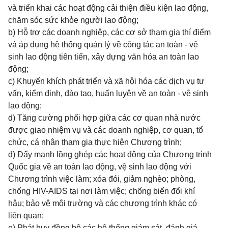
và triển khai các hoạt động cải thiện điều kiện lao động,
chăm sóc sức khỏe người lao động;
b) Hỗ trợ các doanh nghiệp, các cơ sở tham gia thí điểm
và áp dụng hệ thống quản lý về công tác an toàn - vệ
sinh lao động tiên tiến, xây dựng văn hóa an toàn lao
động;
c) Khuyến khích phát triển và xã hội hóa các dịch vụ tư
vấn, kiểm định, đào tạo, huấn luyện về an toàn - vệ sinh
lao động;
d) Tăng cường phối hợp giữa các cơ quan nhà nước
được giao nhiệm vụ và các doanh nghiệp, cơ quan, tổ
chức, cá nhân tham gia thực hiện Chương trình;
đ) Đẩy mạnh lồng ghép các hoạt động của Chương trình
Quốc gia về an toàn lao động, vệ sinh lao động với
Chương trình việc làm; xóa đói, giảm nghèo; phòng,
chống HIV-AIDS tại nơi làm việc; chống biến đổi khí
hậu; bảo vệ môi trường và các chương trình khác có
liên quan;
e) Phát huy đồng bộ các hệ thống giám sát, đánh giá