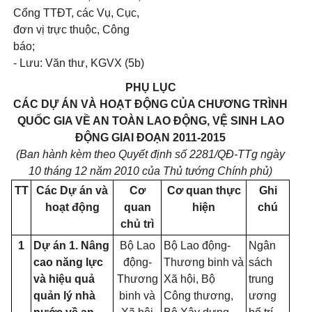
Cổng TTĐT, các Vụ, Cục,
đơn vị trực thuộc, Công
báo;
- Lưu: Văn thư, KGVX (5b)
PHỤ LỤC
CÁC DỰ ÁN VÀ HOẠT ĐỘNG CỦA CHƯƠNG TRÌNH
QUỐC GIA VỀ AN TOÀN LAO ĐỘNG, VỆ SINH LAO
ĐỘNG GIAI ĐOẠN 2011-2015
(Ban hành kèm theo Quyết định số 2281/QĐ-TTg ngày
10 tháng 12 năm 2010 của Thủ tướng Chính phủ)
TT
Các Dự án và
Cơ
Cơ quan thực
Ghi
hoạt động
quan
hiện
chú
chủ trì
1
Dự án 1. Nâng
Bộ Lao
Bộ Lao động-
Ngân
cao năng lực
động-
Thương binh và
sách
và hiệu quả
Thương
Xã hội, Bộ
trung
quản lý nhà
binh và
Công thương,
ương