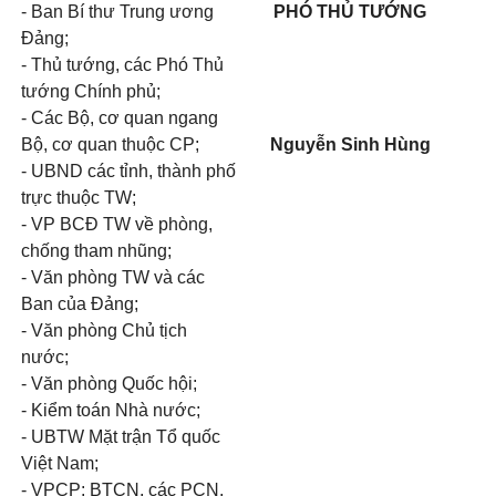
- Ban Bí thư Trung ương
PHÓ THỦ TƯỚNG
Đảng;
- Thủ tướng, các Phó Thủ
tướng Chính phủ;
- Các Bộ, cơ quan ngang
Bộ, cơ quan thuộc CP;
Nguyễn Sinh Hùng
- UBND các tỉnh, thành phố
trực thuộc TW;
- VP BCĐ TW về phòng,
chống tham nhũng;
- Văn phòng TW và các
Ban của Đảng;
- Văn phòng Chủ tịch
nước;
- Văn phòng Quốc hội;
- Kiểm toán Nhà nước;
- UBTW Mặt trận Tổ quốc
Việt Nam;
- VPCP: BTCN, các PCN,