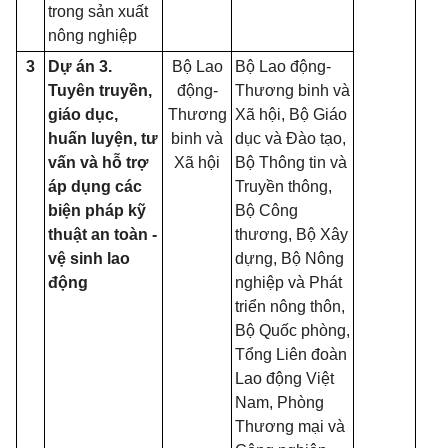
trong sản xuất
nông nghiệp
3
Dự án 3.
Bộ Lao
Bộ Lao động-
Tuyên truyền,
động-
Thương binh và
giáo dục,
Thương
Xã hội, Bộ Giáo
huấn luyện, tư
binh và
dục và Đào tạo,
vấn và hỗ trợ
Xã hội
Bộ Thông tin và
áp dụng các
Truyền thông,
biện pháp kỹ
Bộ Công
thuật an toàn -
thương, Bộ Xây
vệ sinh lao
dựng, Bộ Nông
động
nghiệp và Phát
triển nông thôn,
Bộ Quốc phòng,
Tổng Liên đoàn
Lao động Việt
Nam, Phòng
Thương mại và