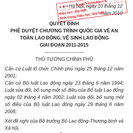
Hà Nội, ngày 10 tháng 12
Hiệu lực: Đã biết
Tình trạng hiệu lực: Đã biết
năm 2010
QUYẾT ĐỊNH
PHÊ DUYỆT CHƯƠNG TRÌNH QUỐC GIA VỀ AN
TOÀN LAO ĐỘNG, VỆ SINH LAO ĐỘNG
GIAI ĐOẠN 2011-2015
---------------------------
THỦ TƯỚNG CHÍNH PHỦ
Căn cứ Luật tổ chức Chính phủ ngày 25 tháng 12 năm
2001;
Căn cứ Bộ luật Lao động ngày 23 tháng 6 năm 1994;
Luật sửa đổi, bổ sung một số điều của Bộ luật Lao động
ngày 02 tháng 4 năm 2002; Luật sửa đổi, bổ sung một
số điều của Bộ luật Lao động ngày 29 tháng 6 năm
2006;
Xét đề nghị của Bộ trưởng Bộ Lao động-Thương binh và
Xã hội,