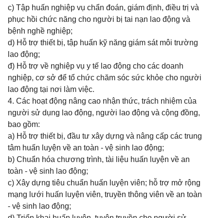
c) Tập huấn nghiệp vụ chẩn đoán, giám định, điều trị và
phục hồi chức năng cho người bị tai nạn lao động và
bệnh nghề nghiệp;
d) Hỗ trợ thiết bị, tập huấn kỹ năng giám sát môi trường
lao động;
đ) Hỗ trợ về nghiệp vụ y tế lao động cho các doanh
nghiệp, cơ sở để tổ chức chăm sóc sức khỏe cho người
lao động tại nơi làm việc.
4. Các hoạt động nâng cao nhận thức, trách nhiệm của
người sử dụng lao động, người lao động và cộng đồng,
bao gồm:
a) Hỗ trợ thiết bị, đầu tư xây dựng và nâng cấp các trung
tâm huấn luyện về an toàn - vệ sinh lao động;
b) Chuẩn hóa chương trình, tài liệu huấn luyện về an
toàn - vệ sinh lao động;
c) Xây dựng tiêu chuẩn huấn luyện viên; hỗ trợ mở rộng
mạng lưới huấn luyện viên, truyền thông viên về an toàn
- vệ sinh lao động;
d) Triển khai huấn luyện, tuyên truyền cho người sử