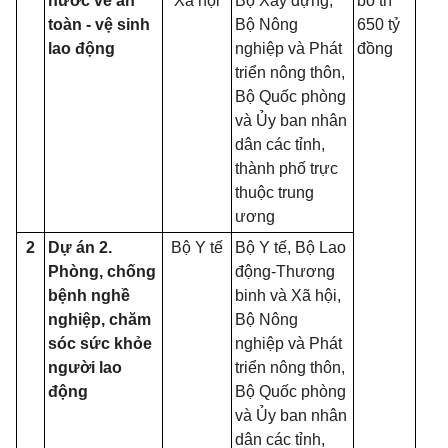
nước về an
Xã hội
Bộ Xây dựng,
bố trí
toàn - vệ sinh
Bộ Nông
650 tỷ
lao động
nghiệp và Phát
đồng
triển nông thôn,
Bộ Quốc phòng
và Ủy ban nhân
dân các tỉnh,
thành phố trực
thuộc trung
ương
2
Dự án 2.
Bộ Y tế
Bộ Y tế, Bộ Lao
Phòng, chống
động-Thương
bệnh nghề
binh và Xã hội,
nghiệp, chăm
Bộ Nông
sóc sức khỏe
nghiệp và Phát
người lao
triển nông thôn,
động
Bộ Quốc phòng
và Ủy ban nhân
dân các tỉnh,