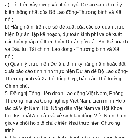
a) Tổ chức xây dựng và phê duyệt Dự án sau khi có ý
kiến thống nhất của Bộ Lao động-Thương binh và Xã
hội;
b) Hằng năm, trên cơ sở đề xuất của các cơ quan thực
hiện Dự án, lập kế hoạch, dự toán kinh phí và đề xuất
các biện pháp để thực hiện Dự án gửi các Bộ: Kế hoạch
và Đầu tư, Tài chính, Lao động - Thương binh và Xã
hội;
c) Quản lý thực hiện Dự án; định kỳ hàng năm hoặc đột
xuất báo cáo tình hình thực hiện Dự án để Bộ Lao động-
Thương binh và Xã hội tổng hợp, báo cáo Thủ tướng
Chính phủ.
5. Đề nghị Tổng Liên đoàn Lao động Việt Nam, Phòng
Thương mại và Công nghiệp Việt Nam, Liên minh Hợp
tác xã Việt Nam, Hội Nông dân Việt Nam và Hội Khoa
học kỹ thuật An toàn và vệ sinh lao động Việt Nam tham
gia và phối hợp tổ chức triển khai thực hiện Chương
trình.
6. Ủy ban nhân dân các tỉnh, thành phố trực thuộc trung