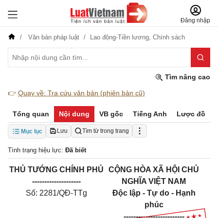
Đăng nhập
Văn bản pháp luật
Lao động-Tiền lương,
Chính sách
Tìm nâng cao
👉
Quay về: Tra cứu văn bản (phiên bản cũ)
Tổng quan
Nội dung
VB gốc
Tiếng Anh
Lược đồ
Lưu
Tìm từ trong trang
Mục lục
Tình trạng hiệu lực:
Đã biết
THỦ TƯỚNG CHÍNH PHỦ
CỘNG HÒA XÃ HỘI CHỦ
--------------------
NGHĨA VIỆT NAM
Số: 2281/QĐ-TTg
Độc lập - Tự do - Hạnh
phúc
-------------------------