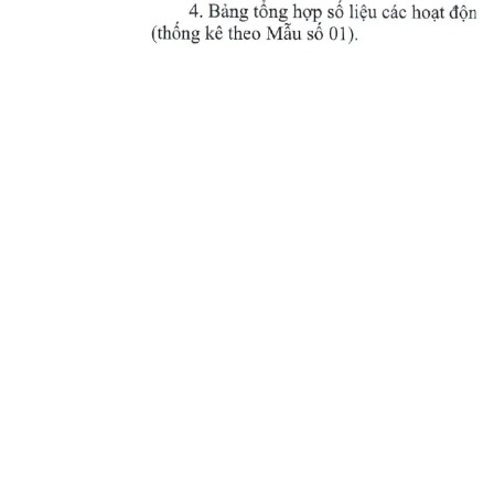
4. 
Bang 
t6ng_hqp 
li6u 
ho4t 
s6 
c6c 
, 
dQng 
(th6ng 
MAu 
k€ 
theo 
s6 
01).