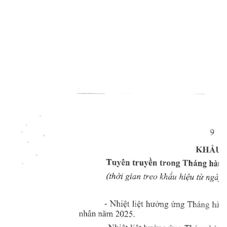
9
KHAU 
Tuyon 
Thing 
truy6n 
trong 
hirnh
ti 
gian 
(thcri 
treo 
khdu 
hi€u 
ngdy 
- 
liet 
Nhiet 
huong 
ung 
Th6ng 
hdnh
nim 
2025.
nhAn 