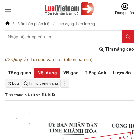
Đăng nhập
Văn bản pháp luật
Lao động-Tiền lương
Tìm nâng cao
👉
Quay về: Tra cứu văn bản (phiên bản cũ)
Tổng quan
Nội dung
VB gốc
Tiếng Anh
Lược đồ
Lưu
Tìm từ trong trang
Tình trạng hiệu lực:
Đã biết
ttv 
sex 
NuAN 
cQNG 
HoA
oAr,r
riNn 
Hon
xnANH 
DQ