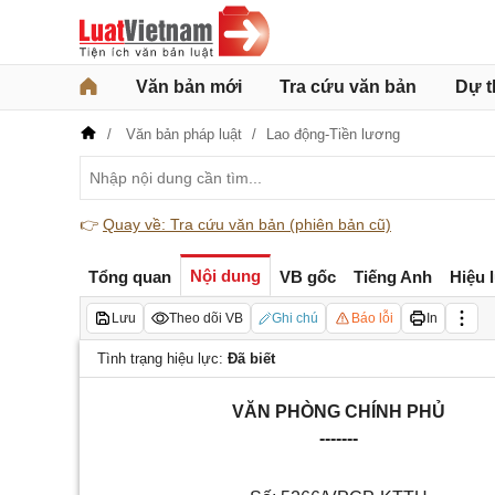
Văn bản mới
Tra cứu văn bản
Dự t
Văn bản pháp luật
Lao động-Tiền lương
👉
Quay về: Tra cứu văn bản (phiên bản cũ)
Nội dung
Tổng quan
VB gốc
Tiếng Anh
Hiệu 
Lưu
Theo dõi VB
Ghi chú
Báo lỗi
In
Tình trạng hiệu lực:
Đã biết
VĂN PHÒNG CHÍNH PHỦ
-------