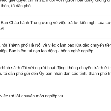
ệc giải quyết chính sách đối với người hoạt động không c
 thôn, tổ dân phố
 Chấp hành Trung ương về việc trả lời kiến nghị của cử 
XVI
ội Thành phố Hà Nội về việc cảnh báo lừa đảo chuyển tiề
hiệp, Bảo hiểm tai nạn lao động - bệnh nghề nghiệp
ính sách đối với người hoạt động không chuyên trách ở th
n, tổ dân phố gửi đến Ủy ban nhân dân các tỉnh, thành phố t
iệc trả lời chuyên môn nghiệp vụ