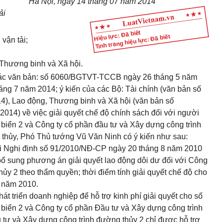
Hà Nội, ngày 14 tháng 07 năm 2014
ải
Hiệu lực: Đã biết
Tình trạng hiệu lực: Đã biết
 vận tải;
 Thương binh và Xã hội.
i các văn bản: số 6060/BGTVT-TCCB ngày 26 tháng 5 năm
g 7 năm 2014; ý kiến của các Bộ: Tài chính (văn bản số
, Lao động, Thương binh và Xã hội (văn bản số
4) về việc giải quyết chế độ chính sách đối với người
 biển 2 và Công ty cổ phần đầu tư và Xây dựng công trình
 thủy, Phó Thủ tướng Vũ Văn Ninh có ý kiến như sau:
tại Nghị định số 91/2010/NĐ-CP ngày 20 tháng 8 năm 2010
ổ sung phương án giải quyết lao động dôi dư đối với Công
hủy 2 theo thẩm quyền; thời điểm tính giải quyết chế độ cho
2 năm 2010.
át triển doanh nghiệp để hỗ trợ kinh phí giải quyết cho số
 biển 2 và Công ty cổ phần Đầu tư và Xây dựng công trình
 tư và Xây dựng công trình đường thủy 2 chỉ được hỗ trợ