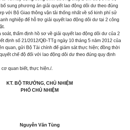
t
bổ sung
phương án giải quyết lao động dôi dư theo đúng
hợp với Bộ Giao thông vận tải thống nhất về số kinh phí sử
doanh nghiệp để
hỗ trợ
giải quyết lao động dôi dư tại 2 công
ật.
à soát, thẩm định hồ sơ về giải quyết lao động dôi dư của 2
uyết định số 21/2012/QĐ-TTg ngày 10 tháng 5 năm 2012 của
ên quan, gửi Bộ Tài chính để giám sát thực hiện; đồng thời
 quyết chế độ đối với lao động dôi dư theo đúng quy định
ơ quan biết, thực hiện./.
KT. BỘ TRƯỞNG, CHỦ NHIỆM
PHÓ CHỦ NHIỆM
Nguyễn Văn Tùng