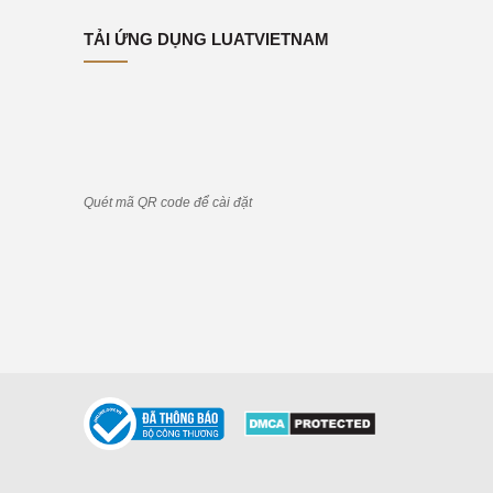
TẢI ỨNG DỤNG LUATVIETNAM
Quét mã QR code để cài đặt