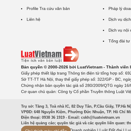
Profile Tra cứu văn bản
Pháp lý doa
Liên hệ
Dịch vụ dịch
Dịch vụ nội
Tổng đài tư
Bản quyền © 2000-2026 bởi LuatVietnam - Thành viên
Giấy phép thiết lập trang Thông tin điện tử tổng hợp số:
Sở TT-TT Hà Nội, thay thế giấy phép số: 322/GP - BC, ngà
Chứng nhận bản quyền tác giả số 280/2009/QTG ngày 16/02
Cơ quan chủ quản: Công ty Cổ phần Truyền thông Luật Việ
Trụ sở: Tầng 3, Toà nhà IC, 82 Duy Tân, P.Cầu Giấy, TP.Hà N
VPĐD: 648 Nguyễn Kiệm, Phường Đức Nhuận, TP. Hồ Chí M
Điện thoại: 0938 36 1919 - Email:
cskh@luatvietnam.vn
Liên hệ quảng cáo; quyền tác giả và các quyền liên quan:
th
Văn Bản Pháp Luật
|
Luật Doanh nghiệp
|
Luật Đất đai
|
Lu