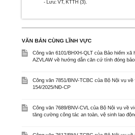
- Lưu: VT, KTTH (3).
VĂN BẢN CÙNG LĨNH VỰC
Công văn 6101/BHXH-QLT của Bảo hiểm xã hội
AZVLAW về hướng dẫn căn cứ tính đóng bảo h
Công văn 7851/BNV-TCBC của Bộ Nội vụ về vi
154/2025/NĐ-CP
Công văn 7689/BNV-CVL của Bộ Nội vụ về việ
tăng cường công tác an toàn, vệ sinh lao độn