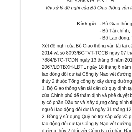
Số: 5266/VPCP-KTTH
V/v xử lý đề nghị của Bộ Giao thông vận t
Kính gửi:
- Bộ Giao thông
- Bộ Tài chính;
- Bộ Lao động,
Xét đề nghị của Bộ Giao thông vận tải tạ
2014 và số 8093/BGTVT-TCCB ngày 07 thán
7884/BTC-TCDN ngày 13 tháng 6 năm 2014)
2067/LĐTBXH-LĐTL ngày 18 tháng 6 năm 201
lao động dôi dư tại Công ty Nạo vét đường
thủy 2 thuộc Tổng công ty xây dựng đường
1. Bộ Giao thông vận tải căn cứ quy định 
của
Chính phủ để thẩm định và phê duyệt b
ty cổ phần Đầu tư và Xây dựng công trình t
người lao động dôi dư là ngày 31 tháng 1
2. Đồng ý sử dụng Quỹ hỗ trợ sắp xếp và ph
lao động dôi dư tại Công ty Nạo vét đường
đường thủy 2 (đối với Công ty cổ phần Đầu