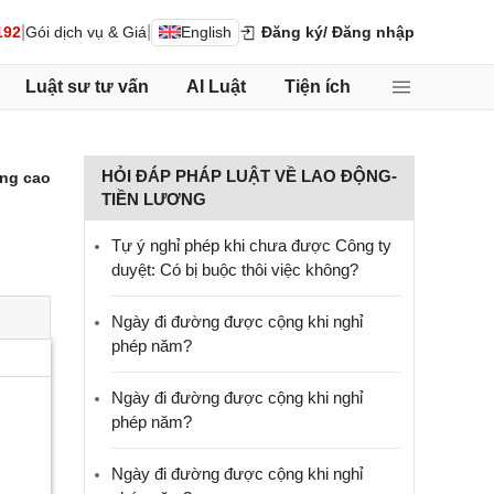
|
|
192
Gói dịch vụ & Giá
English
Đăng ký
/ Đăng nhập
Luật sư tư vấn
AI Luật
Tiện ích
HỎI ĐÁP PHÁP LUẬT VỀ LAO ĐỘNG-
ng cao
TIỀN LƯƠNG
Tự ý nghỉ phép khi chưa được Công ty
duyệt: Có bị buộc thôi việc không?
Ngày đi đường được cộng khi nghỉ
phép năm?
Ngày đi đường được cộng khi nghỉ
phép năm?
Ngày đi đường được cộng khi nghỉ