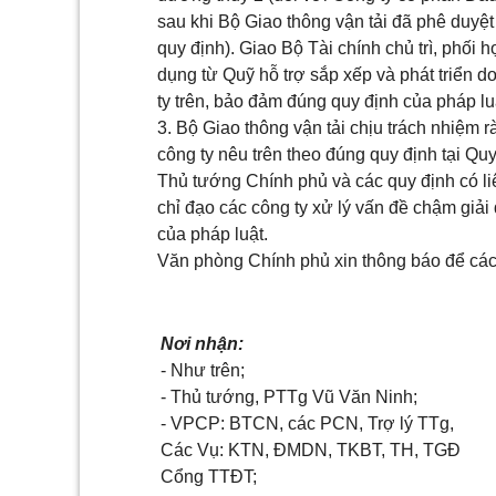
sau khi Bộ Giao thông vận tải đã phê duyệ
quy định). Giao Bộ Tài chính chủ trì, phối 
dụng từ Quỹ hỗ trợ sắp xếp và phát triển 
ty trên, bảo đảm đúng quy định của pháp lu
3. Bộ Giao thông vận tải chịu trách nhiệm r
công ty nêu trên theo đúng quy định tại Q
Thủ tướng Chính phủ và các
quy định
có li
chỉ đạo các công ty xử lý vấn đề chậm giải
của pháp luật.
Văn
phòng Chính phủ xin thông báo để các c
Nơi nhận:
- Như trên;
- Thủ tướng, PTTg Vũ
Văn
Ninh;
- VPCP: BTCN, các PCN, Trợ lý TTg,
Các Vụ: KTN, ĐMDN, TKBT, TH, TGĐ
Cổng TTĐT;