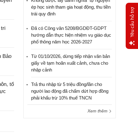
huyên
Không được lấy danh nghĩa “tự nguyện”
ép học sinh tham gia hoạt động, thu tiền
trái quy định
tri
Đã có Công văn 5208/BGDĐT-GDPT
hướng dẫn thực hiện nhiệm vụ giáo dục
phổ thông năm học 2026-2027
Yêu
n Bảo
Từ 01/10/2026, dừng tiếp nhận văn bản
cầu
giấy về tạm hoãn xuất cảnh, chưa cho
hỗ trợ
nhập cảnh
ôn, tổ
Trả thu nhập từ 5 triệu đồng/lần cho
rực
người lao động đã chấm dứt hợp đồng
phải khấu trừ 10% thuế TNCN
Xem thêm