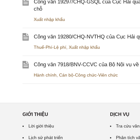
Công văn 19297/CHQ-GSQL của Cục Hải quan v
chỗ
Xuất nhập khẩu
Công văn 19280/CHQ-NVTHQ của Cục Hải quan 
Thuế-Phí-Lệ phí
,
Xuất nhập khẩu
Công văn 7918/BNV-CCVC của Bộ Nội vụ về v
Hành chính
,
Cán bộ-Công chức-Viên chức
GIỚI THIỆU
DỊCH VỤ
Lời giới thiệu
Tra cứu văn
Lịch sử phát triển
Phân tích v