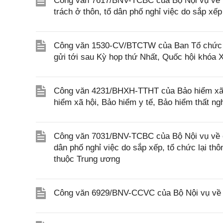
Công văn 7617/BNV-TCBC của Bộ Nội vụ về vi
trách ở thôn, tổ dân phố nghỉ việc do sắp xếp
Công văn 1530-CV/BTCTW của Ban Tổ chức Ban
gửi tới sau Kỳ họp thứ Nhất, Quốc hội khóa 
Công văn 4231/BHXH-TTHT của Bảo hiểm xã h
hiểm xã hội, Bảo hiểm y tế, Bảo hiểm thất ng
Công văn 7031/BNV-TCBC của Bộ Nội vụ về ch
dân phố nghỉ việc do sắp xếp, tổ chức lại thô
thuộc Trung ương
Công văn 6929/BNV-CCVC của Bộ Nội vụ về v