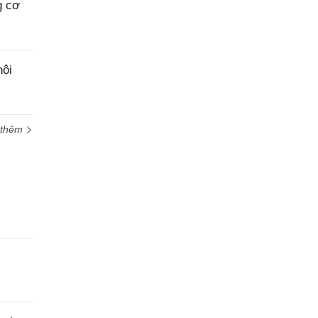
g cơ
nội
 thêm