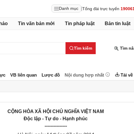
|
Danh mục
Tổng đài trực tuyến
19006
hảo
Tin văn bản mới
Tin pháp luật
Bản tin luật
Tìm kiếm
Tìm nâ
lực
VB liên quan
Lược đồ
Nội dung hợp nhất
Tải về
CỘNG HÒA XÃ HỘI CHỦ NGHĨA VIỆT NAM
Độc lập - Tự do - Hạnh phúc
---------------