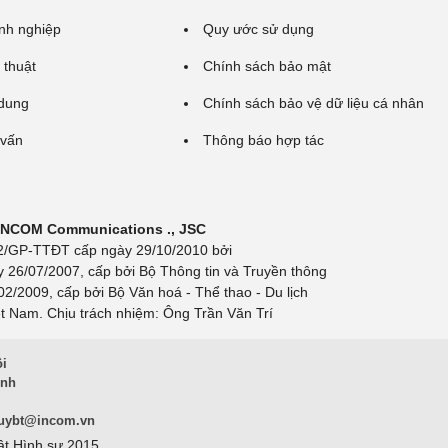
nh nghiệp
Quy ước sử dụng
 thuật
Chính sách bảo mật
 dung
Chính sách bảo vệ dữ liệu cá nhân
 vấn
Thông báo hợp tác
 INCOM Communications ., JSC
 692/GP-TTĐT cấp ngày 29/10/2010 bởi
y 26/07/2007, cấp bởi Bộ Thông tin và Truyền thông
/2009, cấp bởi Bộ Văn hoá - Thể thao - Du lịch
t Nam. Chịu trách nhiệm: Ông Trần Văn Trí
ội
inh
uybt@incom.vn
ật Hình sự 2015