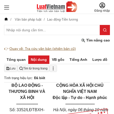
Đăng nhập
Văn bản pháp luật
Lao động-Tiền lương
Tìm nâng cao
👉
Quay về: Tra cứu văn bản (phiên bản cũ)
Tổng quan
Nội dung
VB gốc
Tiếng Anh
Lược đồ
Lưu
Tìm từ trong trang
Tình trạng hiệu lực:
Đã biết
BỘ LAO ĐỘNG -
CỘNG HÒA XÃ HỘI CHỦ
THƯƠNG BINH VÀ
NGHĨA VIỆT NAM
XÃ HỘI
Độc lập - Tự do - Hạnh phúc
-----------------
-----------------------
Số: 3352/LĐTBXH-
Hà Nội, ngày 06 tháng 10 năm