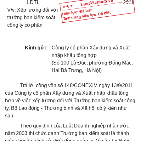
LĐTL
2011
V/v: Xếp lương đối với
Hiệu lực: Đã biết
Tình trạng hiệu lực: Đã biết
trưởng ban kiểm soát
công ty cổ phần
Kính gửi:
Công ty cổ phần Xây dựng và Xuất
nhập khẩu tổng hợp
(Số 100 Lò Đúc, phường Đống Mác,
Hai Bà Trưng, Hà Nội)
Trả lời công văn số 148/CONEXIM ngày 13/9/2011
của Công ty cổ phần Xây dựng và Xuất nhập khẩu tổng
hợp về việc xếp lương đối với Trưởng ban kiểm soát công
ty, Bộ Lao động - Thương binh và Xã hội có ý kiến như
sau:
Theo quy định của Luật Doanh nghiệp nhà nước
năm 2003 thì chức danh Trưởng ban kiểm soát là thành
viên chuyên trách của Hội đồng quản trị. Vì vậy, tại Nghị