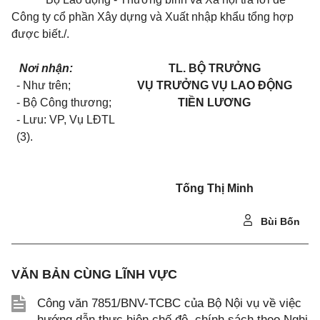
Công ty cổ phần Xây dựng và Xuất nhập khẩu tổng hợp
được biết./.
Nơi nhận:
TL. BỘ TRƯỞNG
- Như trên;
VỤ TRƯỞNG VỤ LAO ĐỘNG
- Bộ Công thương;
TIỀN LƯƠNG
- Lưu: VP, Vụ LĐTL
(3).
Tống Thị Minh
Bùi Bốn
VĂN BẢN CÙNG LĨNH VỰC
Công văn 7851/BNV-TCBC của Bộ Nội vụ về việc
hướng dẫn thực hiện chế độ, chính sách theo Nghị