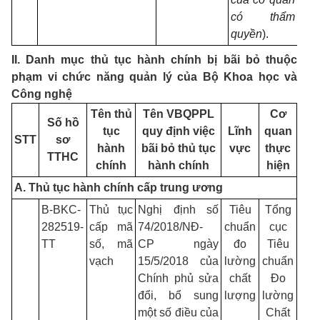
có thẩm
quyền
)
.
II. Danh mục thủ tục hành chính bị bãi bỏ thuộc
phạm vi chức năng quản lý của Bộ Khoa học và
Công nghệ
Tên thủ
Tên VBQPPL
Cơ
Số hồ
tục
quy định việc
Lĩnh
quan
STT
sơ
hành
bãi bỏ thủ tục
vực
thực
TTHC
chính
hành chính
hiện
A. Thủ tục hành chính cấp trung ương
B-BKC-
Thủ tục
Nghị định số
Tiêu
Tổng
282519-
cấp mã
74/2018/NĐ-
chuẩn
cục
TT
số, mã
CP ngày
đo
Tiêu
vạch
15/5/2018 của
lường
chuẩn
Chính phủ sửa
chất
Đo
đổi, bổ sung
lượng
lường
một số điều của
Chất