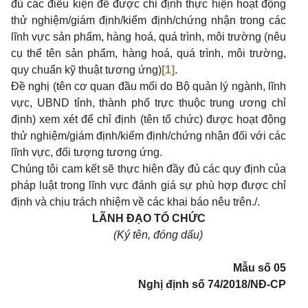
đủ các điều kiện để được chỉ định t
hực hiện hoạt động
thử nghiệm/giám định/kiểm định/chứng nhận trong các
lĩnh vực sản phẩm, hàng hoá, quá trình, môi trường (nêu
cụ thể tên sản phẩm, hàng hoá, quá trình, môi trường,
quy chuẩn kỹ thuật tương ứng)
[1]
.
Đề nghị (tên cơ quan đầu mối do
Bộ quản lý ngành, lĩnh
vực, UBND tỉnh, thành phố trực thuộc trung ương chỉ
định
) xem xét để chỉ định (tên tổ chức) được hoạt động
thử nghiệm/giám định/kiểm định/chứng nhận đối với các
lĩnh vực, đối tượng tương ứng.
Chúng tôi cam kết sẽ thực hiện đầy đủ các quy định của
pháp luật trong lĩnh vực đánh giá sự phù hợp được chỉ
định và chịu trách nhiệm về các khai báo nêu trên./.
LÃNH ĐẠO TỔ CHỨC
(Ký tên, đóng dấu)
Mẫu số 05
Nghị định số
74/2018/NĐ-CP