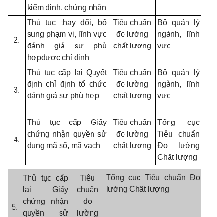
kiểm định, chứng nhận
Thủ tục thay đổi
, bổ
Tiêu chuẩn
Bộ quản lý
sung phạm vi, lĩnh vực
đo lường
ngành, lĩnh
2.
đánh giá sự phù
chất lượng
vực
hợpđược chỉ định
Thủ tục cấp lại Quyết
Tiêu chuẩn
Bộ quản lý
định chỉ định tổ chức
đo lường
ngành, lĩnh
3.
đánh giá sự phù hợp
chất lượng
vực
Thủ tục cấp Giấy
Tiêu chuẩn
Tổng cục
chứng nhận quyền sử
đo lường
Tiêu chuẩn
4.
dụng mã số, mã vạch
chất lượng
Đo lường
Chất lượng
Tổng cục
Tiêu chuẩn Đo
Thủ tục cấp
Tiêu
lường Chất lượng
lại Giấy
chuẩn
chứng nhận
đo
5.
quyền sử
lường