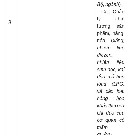
Bộ, ngành
).
- Cục Quản
lý chất
8.
lượng sản
phẩm, hàng
hóa (
xăng,
nhiên liệu
điêzen,
nhiên liệu
sinh học, khí
dầu mỏ hóa
lỏng (LPG)
và các loại
hàng hóa
khác theo sự
chỉ đạo của
cơ quan có
thẩm
quyền
).