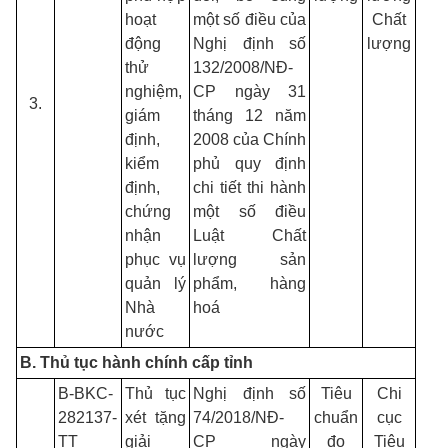
hoạt
một số điều của
Chất
động
Nghị định số
lượng
thử
132/2008/NĐ-
nghiệm,
CP ngày 31
3.
giám
tháng 12 năm
định,
2008 của Chính
kiểm
phủ quy định
định,
chi tiết thi hành
chứng
một số điều
nhận
Luật Chất
phục vụ
lượng sản
quản lý
phẩm, hàng
Nhà
hoá
nước
B. Thủ tục hành chính cấp tỉnh
B-BKC-
Thủ tục
Nghị định số
Tiêu
Chi
282137-
xét tặng
74/2018/NĐ-
chuẩn
cục
TT
giải
CP ngày
đo
Tiêu