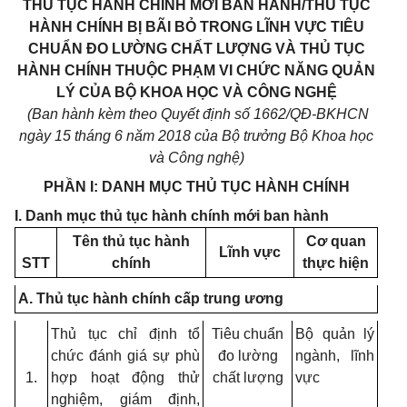
THỦ TỤC HÀNH CHÍNH
MỚI BAN HÀNH/THỦ TỤC
HÀNH CHÍNH BỊ BÃI BỎ TRONG LĨNH VỰC TIÊU
CHUẨN ĐO LƯỜNG CHẤT LƯỢNG VÀ THỦ TỤC
HÀNH CHÍNH
THUỘC PHẠM VI CHỨC NĂNG QUẢN
LÝ
CỦA BỘ KHOA HỌC VÀ CÔNG NGHỆ
(Ban hành kèm theo Quyết định số
1662
/QĐ-BKHCN
ngày
15
tháng
6
năm 2018 của Bộ trưởng Bộ Khoa học
và Công nghệ)
PHẦN I: DANH MỤC THỦ TỤC HÀNH CHÍNH
I. Danh mục thủ tục hành chính mới ban hành
Tên thủ tục hành
Cơ quan
Lĩnh vực
STT
chính
thực hiện
A. Thủ tục hành chính cấp trung ương
Thủ tục chỉ định tổ
Tiêu chuẩn
Bộ quản lý
chức đánh giá sự phù
đo lường
ngành, lĩnh
1.
hợp hoạt động thử
chất lượng
vực
nghiệm, giám định,