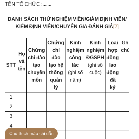
TÊN TỔ CHỨC :.......
DANH SÁCH THỬ NGHIỆM VIÊN/GIÁM ĐỊNH VIÊN/
KIỂM ĐỊNH VIÊN/CHUYÊN GIA ĐÁNH GIÁ
[2]
Chứng
Kinh
Kinh
Loại
Ghi
Chứng
chỉ
nghiệm
nghiệm
hợp
chú
Họ
chỉ đào
đào
công
ĐGSPH
đồng
và
STT
tạo
tạo hệ
tác
(ghi số
lao
tên
chuyên
thống
(ghi số
cuộc)
động
môn
quản
năm)
đã
lý
ký
1
2
3
4
Chú thích màu chỉ dẫn
5