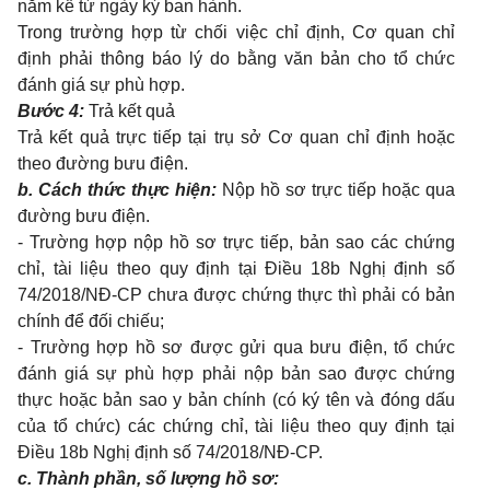
năm kể từ ngày ký ban hành.
Trong trường hợp từ chối việc chỉ định, Cơ quan chỉ
định phải thông báo lý do bằng văn bản cho tổ chức
đánh giá sự phù hợp.
Bước 4:
Trả kết quả
Trả kết quả trực tiếp tại trụ sở
Cơ quan chỉ định
hoặc
theo đường bưu điện.
b. Cách thức thực hiện:
Nộp hồ sơ trực tiếp hoặc qua
đường bưu điện.
- Trường hợp nộp hồ sơ trực tiếp, bản sao các chứng
chỉ, tài liệu theo quy định tại Điều 18b
Nghị định số
74/2018/NĐ-CP
chưa được chứng thực thì phải có bản
chính để đối chiếu
;
- Tr
ư
ờng
hợp
hồ
s
ơ
được gửi qua b
ư
u
đ
iện
,
tổ chức
đánh giá sự phù hợp
phải
nộp
bản
sao được chứng
thực hoặc bản sao y bản chính (có ký tên và đóng dấu
của tổ chức) các chứng chỉ, tài liệu theo quy định tại
Điều 18b
Nghị định số
74/2018/NĐ-CP.
c. Thành phần, số lượng hồ sơ: