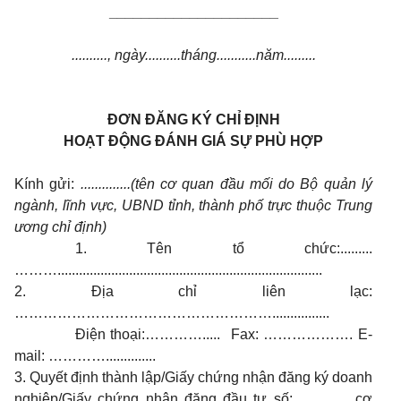
_____________________
.........., ngày..........tháng...........năm.........
ĐƠN ĐĂNG KÝ CHỈ ĐỊNH
HOẠT ĐỘNG ĐÁNH GIÁ SỰ PHÙ HỢP
Kính gửi:
..............(tên cơ quan đầu mối do Bộ quản lý
ngành, lĩnh vực, UBND tỉnh, thành phố trực thuộc Trung
ương chỉ định)
1. Tên tổ chức:.........
………..........................................................................
2. Địa chỉ liên lạc:
………………………………………………................
Điện thoại:…………..... Fax: ………………. E-
mail: …………..............
3. Quyết định thành lập/Giấy chứng nhận đăng ký doanh
nghiệp/Giấy chứng nhận đăng đầu tư số: .............. cơ