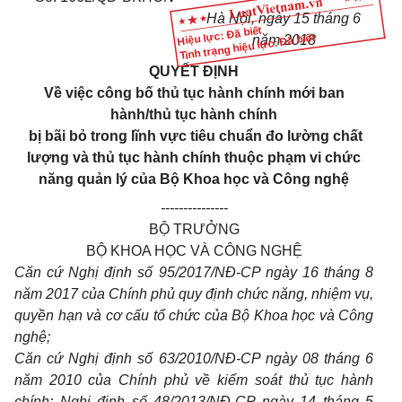
Hà Nội, ngày 15 tháng 6
Hiệu lực: Đã biết
Tình trạng hiệu lực: Đã biết
năm 2018
QUYẾT ĐỊNH
Về việc công bố thủ tục hành chính mới ban
hành/thủ tục hành chính
bị bãi bỏ trong lĩnh vực tiêu chuẩn đo lường chất
lượng và thủ tục hành chính thuộc phạm vi chức
năng quản lý của Bộ Khoa học và Công nghệ
---------------
BỘ TRƯỞNG
BỘ KHOA HỌC VÀ CÔNG NGHỆ
Căn cứ Nghị định số 95/2017/NĐ-CP ngày 16 tháng 8
năm 2017 của Chính phủ quy định chức năng, nhiệm vụ,
quyền hạn và cơ cấu tổ chức của Bộ Khoa học và Công
nghệ;
Căn cứ Nghị định số 63/2010/NĐ-CP ngày 08 tháng 6
năm 2010 của Chính phủ về kiểm soát thủ tục hành
chính; Nghị định số 48/2013/NĐ-CP ngày 14 tháng 5