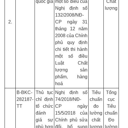
quốc gia
một số điều của
Chất
Nghị định số
lượng
132/2008/NĐ-
2.
CP ngày 31
tháng 12 năm
2008 của Chính
phủ quy định
chi tiết thi hành
một số điều
Luật Chất
lượng sản
phẩm, hàng
hoá
B-BKC-
Thủ tục
Nghị định số
Tiêu
Tổng
282187-
chỉ định
74/2018/NĐ-
chuẩn
cục
TT
tổ chức
CP ngày
đo
Tiêu
đánh
15/5/2018 của
lường
chuẩn
giá sự
Chính phủ sửa
chất
Đo
phù hợp
đổi, bổ sung
lượng
lường