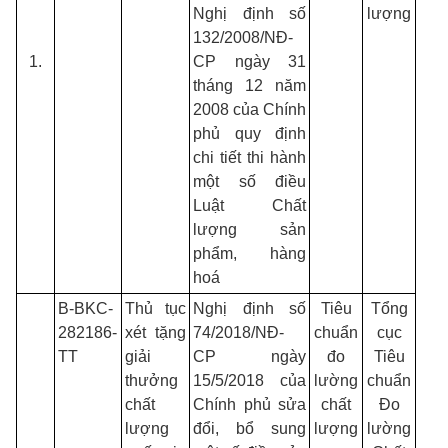
Nghị định số
lượng
132/2008/NĐ-
1.
CP ngày 31
tháng 12 năm
2008 của Chính
phủ quy định
chi tiết thi hành
một số điều
Luật Chất
lượng sản
phẩm, hàng
hoá
B-BKC-
Thủ tục
Nghị định số
Tiêu
Tổng
282186-
xét tặng
74/2018/NĐ-
chuẩn
cục
TT
giải
CP ngày
đo
Tiêu
thưởng
15/5/2018 của
lường
chuẩn
chất
Chính phủ sửa
chất
Đo
lượng
đổi, bổ sung
lượng
lường