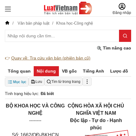
Đăng nhập
Văn bản pháp luật
Khoa học-Công nghệ
Tìm nâng cao
👉
Quay về: Tra cứu văn bản (phiên bản cũ)
Tổng quan
Nội dung
VB gốc
Tiếng Anh
Lược đồ
Lưu
Tìm từ trong trang
Mục lục
Tình trạng hiệu lực:
Đã biết
BỘ KHOA HỌC VÀ CÔNG
CỘNG HÒA XÃ HỘI CHỦ
NGHỆ
NGHĨA VIỆT NAM
--------
Độc lập - Tự do - Hạnh
phúc
Số: 1662/QĐ-BKHCN
---------------