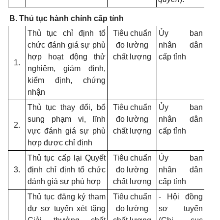
B. Thủ tục hành chính cấp tỉnh
Thủ tục chỉ định tổ
Tiêu chuẩn
Ủy ban
chức đánh giá sự phù
đo lường
nhân dân
hợp hoạt động thử
chất lượng
cấp tỉnh
1.
nghiệm, giám định,
kiểm định, chứng
nhận
Thủ tục thay đổi
, bổ
Tiêu chuẩn
Ủy ban
sung phạm vi, lĩnh
đo lường
nhân dân
2.
vực đánh giá sự phù
chất lượng
cấp tỉnh
hợp được chỉ định
Thủ tục cấp lại Quyết
Tiêu chuẩn
Ủy ban
3.
định chỉ định tổ chức
đo lường
nhân dân
đánh giá sự phù hợp
chất lượng
cấp tỉnh
Thủ tục đăng ký tham
Tiêu chuẩn
- Hội đồng
dự sơ tuyển xét tặng
đo lường
sơ tuyển