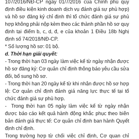
107/2016/NĐ-CP ngày 01/7/2016 của Chính phủ quy
định điều kiện kinh doanh dịch vụ đánh giá sự phù hợp)
và hồ sơ đăng ký chỉ định thì tổ chức đánh giá sự phù
hợp không phải nộp kèm theo các thành phần hồ sơ quy
định tại điểm b, c, d, đ, e của khoản 1 Điều 18b
Nghị
định số
74/2018/NĐ-CP
.
* Số lượng hồ sơ: 01 bộ.
d. Thời hạn giải quyết:
-
Trong thời hạn 03 ngày làm việc kể từ ngày nhận được
hồ sơ đăng ký: Cơ quản chỉ định thông báo yêu cầu sửa
đổi, bổ sung hồ sơ.
- Trong thời hạn 20 ngày kể từ khi nhận được hồ sơ hợp
lệ: Cơ quản chỉ định đ
ánh giá năng lực thực tế tại tổ
chức đánh giá sự phù hợp.
-
Trong thời hạn 05 ngày làm việc kể từ ngày nhận
được báo cáo kết quả hành động khắc phục theo biên
bản đánh giá thực tế
:
Cơ quản chỉ định
ban hành Quyết
định chỉ định.
Trong trường hợp từ chối việc chỉ định, Cơ quan chỉ