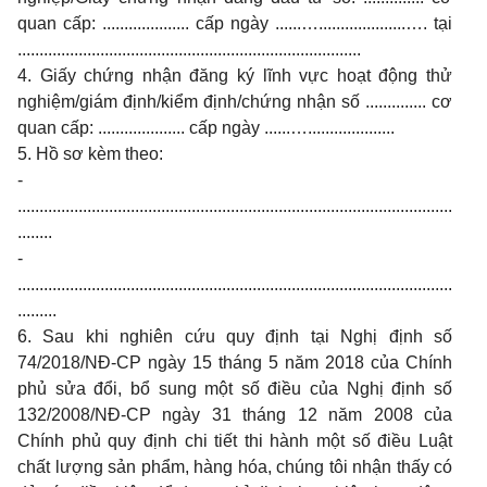
quan cấp: .................... cấp ngày ......…....................…. tại
...............................................................................
4. Giấy chứng nhận đăng ký lĩnh vực hoạt động thử
nghiệm/giám định/kiểm định/chứng nhận số
.............. cơ
quan cấp: .................... cấp ngày ......…....................
5. Hồ sơ kèm theo:
-
....................................................................................................
........
-
....................................................................................................
.........
6. Sau khi nghiên cứu quy định tại
Nghị định số
74
/201
8/
NĐ-CP ngày
15
tháng
5
năm 201
8
của Chính
phủ sửa đổi, bổ sung một số điều của Nghị định số
132/2008/NĐ-CP ngày 31 tháng 12 năm 2008 của
Chính phủ quy định chi tiết thi hành một số điều Luật
c
hất lượng sản phẩm, hàng hóa
,
chúng tôi nhận thấy có