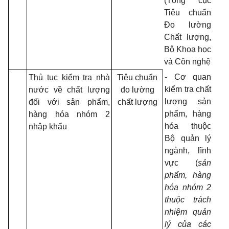
(Tổng cục
Tiêu chuẩn
Đo lường
Chất lượng,
Bộ Khoa học
và Côn nghệ
- Cơ quan
Thủ tục kiểm tra
nhà
Tiêu chuẩn
kiểm tra chất
nước về
chất lượng
đo lường
lượng sản
đối với
sản phẩm,
chất lượng
phẩm, hàng
hàng hóa
nhóm 2
hóa thuộc
nhập khẩu
Bộ quản lý
ngành, lĩnh
vực (
sản
phẩm,
hàng
hóa
nhóm 2
thuộc trách
nhiệm quản
lý của các