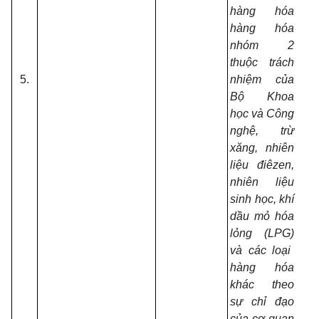
hàng hóa
hàng hóa
nhóm 2
thuộc trách
5.
nhiệm của
Bộ
Khoa
học và Công
nghệ
, trừ
xăng, nhiên
liệu điêzen,
nhiên liệu
sinh học
, khí
dầu mỏ hóa
lỏng (LPG)
và các loại
hàng hóa
khác theo
sự chỉ đạo
của cơ quan