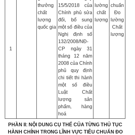
thưởng
15/5/2018 của
lường
chuẩn
chất
Chính phủ sửa
chất
Đo
lượng
đổi, bổ sung
lượng
lường
quốc gia
một số điều của
Chất
Nghị định số
lượng
132/2008/NĐ-
1
CP ngày 31
tháng 12 năm
2008 của Chính
phủ quy định
chi tiết thi hành
một số điều
Luật Chất
lượng sản
phẩm, hàng
hoá
PHẦN II: NỘI DUNG CỤ THỂ CỦA TỪNG THỦ TỤC
HÀNH CHÍNH
TRONG LĨNH VỰC TIÊU CHUẨN ĐO