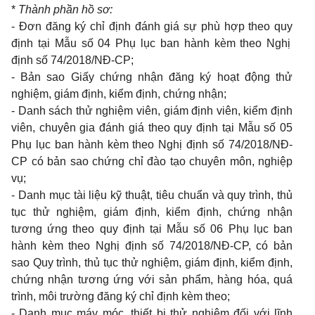
*
Thành phần hồ sơ:
-
Đơn đăng ký chỉ định đánh giá sự phù hợp theo quy
định tại
Mẫu số 04 Phụ lục ban
hành
kèm theo
Nghị
định số
74/2018/NĐ-CP
;
- Bản sao Giấy chứng nhận đăng ký hoạt động thử
nghiệm, giám định, kiểm định, chứng nhận;
- Danh sách thử nghiệm viên, giám định viên, kiểm định
viên, chuyên gia đánh giá theo quy
định tại
Mẫu số 05
Phụ lục ban
hành
kèm theo
Nghị định số
74/2018/NĐ-
CP
có bản sao chứng chỉ đào tạo chuyên môn, nghiệp
vụ;
- Danh mục tài liệu kỹ thuật, tiêu chuẩn và quy trình, thủ
tục thử nghiệm, giám định, kiểm định, chứng nhận
tương ứng theo quy
định tại
Mẫu số 06 Phụ lục
ban
hành
kèm theo
Nghị định số
74/2018/NĐ-CP
, có
bản
sao
Q
uy trình, thủ tục thử nghiệm, giám định, kiểm định,
chứng nhận tương ứng với sản phẩm, hàng hóa, quá
trình, môi trường đăng ký chỉ định
kèm theo
;
- Danh mục máy móc, thiết bị thử nghiệm đối với lĩnh