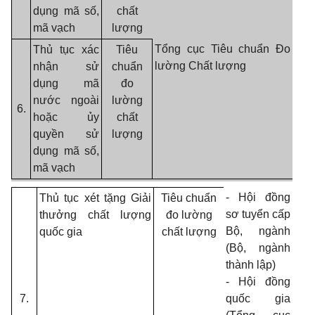
dụng mã số,
chất
mã vạch
lượng
Tổng cục
Tiêu chuẩn Đo
Thủ tục xác
Tiêu
lường Chất lượng
nhận sử
chuẩn
dụng mã
đo
nước ngoài
lường
6.
hoặc ủy
chất
quyền sử
lượng
dụng mã số,
mã vạch
- Hội đồng
Thủ tục xét tặng Giải
Tiêu chuẩn
sơ tuyển cấp
thưởng chất lượng
đo lường
Bộ, ngành
quốc gia
chất lượng
(Bộ, ngành
thành lập)
- Hội đồng
7.
quốc gia