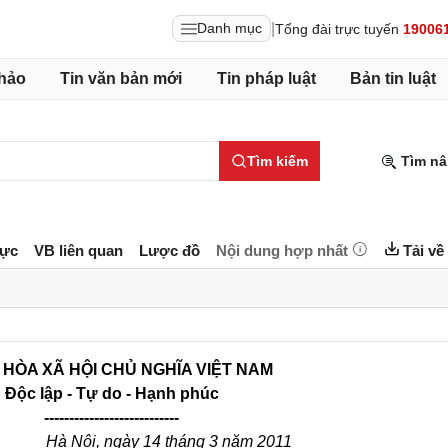
|
Danh mục
Tổng đài trực tuyến
19006
hảo
Tin văn bản mới
Tin pháp luật
Bản tin luật
Tìm kiếm
Tìm nâ
lực
VB liên quan
Lược đồ
Nội dung hợp nhất
Tải về
HÒA XÃ HỘI CHỦ NGHĨA VIỆT NAM
Độc lập - Tự do - Hạnh phúc
---------------------------
Hà Nội, ngày 14 tháng 3 năm 2011