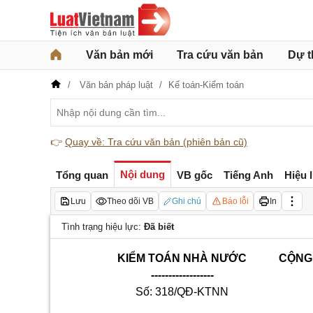
Văn bản mới
Tra cứu văn bản
Dự t
Văn bản pháp luật
Kế toán-Kiểm toán
👉
Quay về: Tra cứu văn bản (phiên bản cũ)
Nội dung
Tổng quan
VB gốc
Tiếng Anh
Hiệu 
Lưu
Theo dõi VB
Ghi chú
Báo lỗi
In
Tình trạng hiệu lực:
Đã biết
KIỂM TOÁN NHÀ NƯỚC
CỘNG 
------------------
Số: 318/QĐ-KTNN