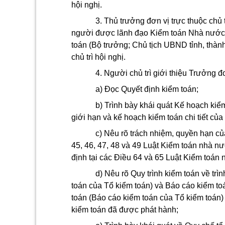
hội nghị.
3. Thủ trưởng đơn vị trực thuộc chủ
người được lãnh đạo Kiểm toán Nhà nước u
toán (Bộ trưởng; Chủ tịch UBND tỉnh, thàn
chủ trì hội nghị.
4. Người chủ trì giới thiệu Trưởng đ
a) Đọc Quyết định kiểm toán;
b) Trình bày khái quát Kế hoạch kiể
giới hạn và kế hoạch kiểm toán chi tiết củ
c) Nêu rõ trách nhiệm, quyền hạn củ
45, 46, 47, 48 và 49 Luật Kiểm toán nhà n
định tại các Điều 64 và 65 Luật Kiểm toán
d) Nêu rõ Quy trình kiểm toán về trìn
toán của Tổ kiểm toán) và Báo cáo kiểm t
toán (Báo cáo kiểm toán của Tổ kiểm toán
kiểm toán đã được phát hành;