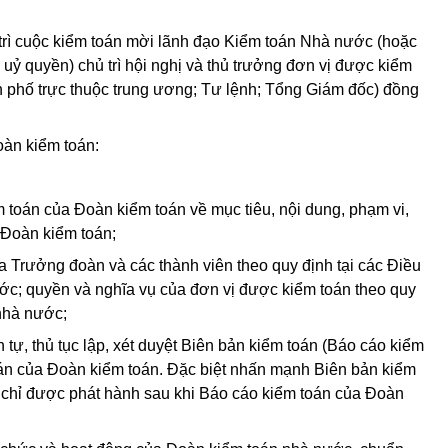
 trì cuộc kiểm toán mời lãnh đạo Kiểm toán Nhà nước (hoặc
ỷ quyền) chủ trì hội nghị và thủ trưởng đơn vị được kiểm
h phố trực thuộc trung ương; Tư lệnh; Tổng Giám đốc) đồng
oàn kiểm toán:
m toán của Đoàn kiểm toán về mục tiêu, nội dung, phạm vi,
a Đoàn kiểm toán;
a Trưởng đoàn và các thành viên theo quy định tại các Điều
ước; quyền và nghĩa vụ của đơn vị được kiểm toán theo quy
 nhà nước;
h tự, thủ tục lập, xét duyệt Biên bản kiểm toán (Báo cáo kiểm
oán của Đoàn kiểm toán. Đặc biệt nhấn mạnh Biên bản kiểm
) chỉ được phát hành sau khi Báo cáo kiểm toán của Đoàn