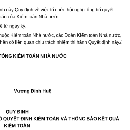
h này Quy định về việc tổ chức hội nghị công bố quyết
 toán của Kiểm toán Nhà nước.
ể từ ngày ký.
 thuộc Kiểm toán Nhà nước, các Đoàn Kiểm toán Nhà nước,
hân có liên quan chịu trách nhiệm thi hành Quyết định này./.
TỔNG KIỂM TOÁN NHÀ NƯỚC
Vương Đình Huệ
QUY ĐỊNH
BỐ QUYẾT ĐỊNH KIỂM TOÁN VÀ THÔNG BÁO KẾT QUẢ
KIỂM TOÁN