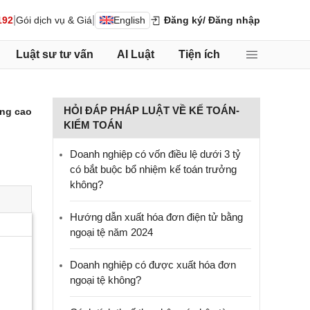
|
|
192
Gói dịch vụ & Giá
English
Đăng ký
/ Đăng nhập
Luật sư tư vấn
AI Luật
Tiện ích
HỎI ĐÁP PHÁP LUẬT VỀ KẾ TOÁN-
ng cao
KIỂM TOÁN
Doanh nghiệp có vốn điều lệ dưới 3 tỷ
có bắt buộc bổ nhiệm kế toán trưởng
không?
Hướng dẫn xuất hóa đơn điện tử bằng
ngoại tệ năm 2024
Doanh nghiệp có được xuất hóa đơn
ngoại tệ không?