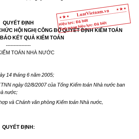
Hiệu lực: Đã biết
QUYẾT ĐỊNH
Tình trạng hiệu lực: Đã biết
CHỨC HỘI NGHỊ CÔNG BỐ QUYẾT ĐỊNH KIỂM TOÁN
BÁO KẾT QUẢ KIỂM TOÁN
----------------
KIỂM TOÁN NHÀ NƯỚC
ày 14 tháng 6 năm 2005;
KTNN ngày 02/8/2007 của Tổng Kiểm toán Nhà nước ban
hà nước;
 hợp và Chánh văn phòng Kiểm toán Nhà nước,
QUYẾT ĐỊNH: