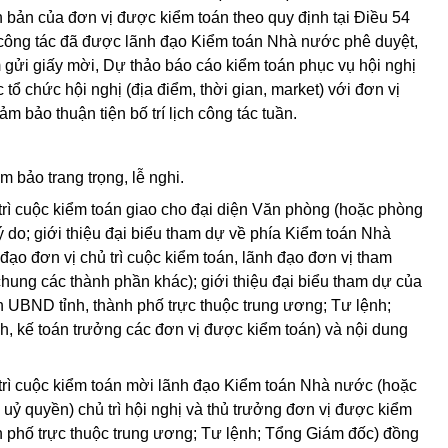
n bản của đơn vị được kiểm toán theo quy định tại Điều 54
công tác đã được lãnh đạo Kiểm toán Nhà nước phê duyệt,
m gửi giấy mời, Dự thảo báo cáo kiểm toán phục vụ hội nghị
 tổ chức hội nghị (địa điểm, thời gian, market) với đơn vị
 bảo thuận tiện bố trí lịch công tác tuần.
ảm bảo trang trọng, lễ nghi.
 trì cuộc kiểm toán giao cho đại diện Văn phòng (hoặc phòng
ý do; giới thiệu đại biểu tham dự về phía Kiểm toán Nhà
ạo đơn vị chủ trì cuộc kiểm toán, lãnh đạo đơn vị tham
hung các thành phần khác); giới thiệu đại biểu tham dự của
h UBND tỉnh, thành phố trực thuộc trung ương; Tư lệnh;
 kế toán trưởng các đơn vị được kiểm toán) và nội dung
 trì cuộc kiểm toán mời lãnh đạo Kiểm toán Nhà nước (hoặc
ỷ quyền) chủ trì hội nghị và thủ trưởng đơn vị được kiểm
h phố trực thuộc trung ương; Tư lệnh; Tổng Giám đốc) đồng