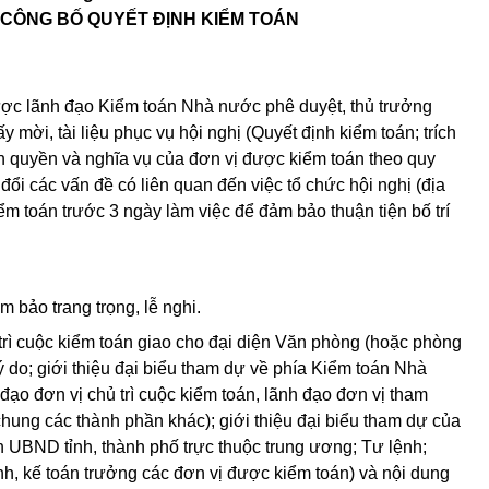
 CÔNG BỐ QUYẾT ĐỊNH KIỂM TOÁN
ược lãnh đạo Kiểm toán Nhà nước phê duyệt, thủ trưởng
y mời, tài liệu phục vụ hội nghị (Quyết định kiểm toán; trích
ch quyền và nghĩa vụ của đơn vị được kiểm toán theo quy
đổi các vấn đề có liên quan đến việc tổ chức hội nghị (địa
ểm toán trước 3 ngày làm việc để đảm bảo thuận tiện bố trí
ảm bảo trang trọng, lễ nghi.
 trì cuộc kiểm toán giao cho đại diện Văn phòng (hoặc phòng
ý do; giới thiệu đại biểu tham dự về phía Kiểm toán Nhà
ạo đơn vị chủ trì cuộc kiểm toán, lãnh đạo đơn vị tham
hung các thành phần khác); giới thiệu đại biểu tham dự của
h UBND tỉnh, thành phố trực thuộc trung ương; Tư lệnh;
 kế toán trưởng các đơn vị được kiểm toán) và nội dung