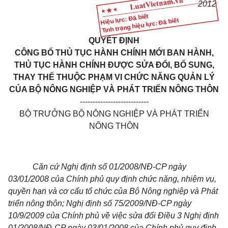
2012
Hiệu lực: Đã biết
Tình trạng hiệu lực: Đã biết
QUYẾT ĐỊNH
CÔNG BỐ THỦ TỤC HÀNH CHÍNH MỚI BAN HÀNH,
THỦ TỤC HÀNH CHÍNH ĐƯỢC SỬA ĐỔI, BỔ SUNG,
THAY THẾ THUỘC PHẠM VI CHỨC NĂNG QUẢN LÝ
CỦA BỘ NÔNG NGHIỆP VÀ PHÁT TRIỂN NÔNG THÔN
---------------------------
BỘ TRƯỞNG BỘ NÔNG NGHIỆP VÀ PHÁT TRIỂN
NÔNG THÔN
Căn cứ Nghị định số 01/2008/NĐ-CP ngày
03/01/2008 của Chính phủ quy định chức năng, nhiệm vụ,
quyền hạn và cơ cấu tổ chức của Bộ Nông nghiệp và Phát
triển nông thôn; Nghị định số 75/2009/NĐ-CP ngày
10/9/2009 của Chính phủ về việc sửa đổi Điều 3 Nghị định
01/2008/NĐ-CP ngày 03/01/2008 của Chính phủ quy định