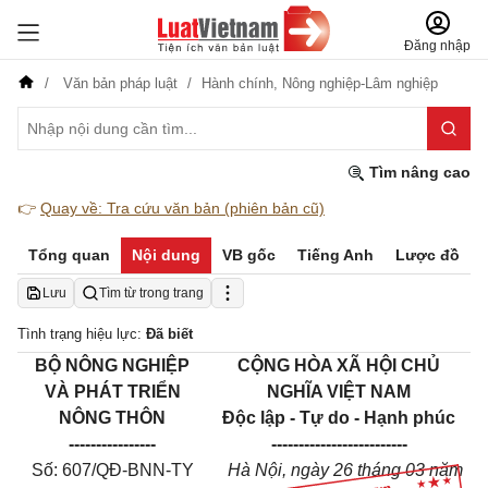
Đăng nhập
Văn bản pháp luật
Hành chính,
Nông nghiệp-Lâm nghiệp
Tìm nâng cao
👉
Quay về: Tra cứu văn bản (phiên bản cũ)
Tổng quan
Nội dung
VB gốc
Tiếng Anh
Lược đồ
Lưu
Tìm từ trong trang
Tình trạng hiệu lực:
Đã biết
BỘ NÔNG NGHIỆP
CỘNG HÒA XÃ HỘI CHỦ
VÀ PHÁT TRIỂN
NGHĨA VIỆT NAM
NÔNG THÔN
Độc lập - Tự do - Hạnh phúc
----------------
-------------------------
Số: 607/QĐ-BNN-TY
Hà Nội, ngày 26 tháng 03 năm