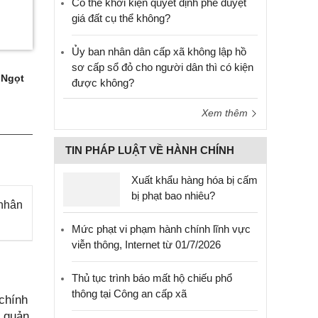
Có thể khởi kiện quyết định phê duyệt
giá đất cụ thể không?
Ủy ban nhân dân cấp xã không lập hồ
sơ cấp sổ đỏ cho người dân thì có kiện
 Ngọt
được không?
Xem thêm
TIN PHÁP LUẬT VỀ HÀNH CHÍNH
Xuất khẩu hàng hóa bị cấm
bị phạt bao nhiêu?
 nhân
Mức phạt vi phạm hành chính lĩnh vực
viễn thông, Internet từ 01/7/2026
Thủ tục trình báo mất hộ chiếu phổ
thông tại Công an cấp xã
chính
g quản