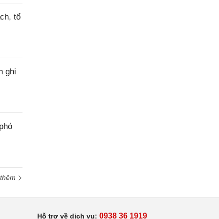
ch, tổ
h ghi
 phó
 thêm
0938 36 1919
Hỗ trợ về dịch vụ: