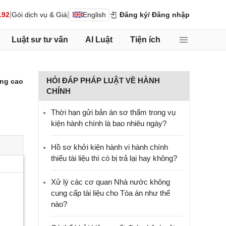
|
|
192
Gói dịch vụ & Giá
English
Đăng ký
/ Đăng nhập
Luật sư tư vấn
AI Luật
Tiện ích
HỎI ĐÁP PHÁP LUẬT VỀ HÀNH
ng cao
CHÍNH
Thời hạn gửi bản án sơ thẩm trong vụ
kiện hành chính là bao nhiêu ngày?
Hồ sơ khởi kiện hành vi hành chính
thiếu tài liệu thì có bị trả lại hay không?
Xử lý các cơ quan Nhà nước không
cung cấp tài liệu cho Tòa án như thế
nào?