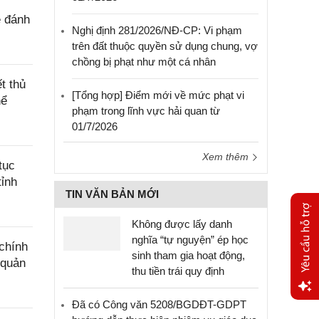
ê đánh
Nghị định 281/2026/NĐ-CP: Vi phạm
trên đất thuộc quyền sử dụng chung, vợ
chồng bị phạt như một cá nhân
t thủ
[Tổng hợp] Điểm mới về mức phạt vi
hể
phạm trong lĩnh vực hải quan từ
01/7/2026
Xem thêm
tục
tỉnh
TIN VĂN BẢN MỚI
Không được lấy danh
nghĩa “tự nguyện” ép học
chính
sinh tham gia hoạt động,
 quản
thu tiền trái quy định
Đã có Công văn 5208/BGDĐT-GDPT
Yêu