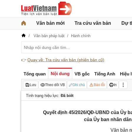
Văn bản mới
Tra cứu văn bản
Dự t
Văn bản pháp luật
Hành chính
👉
Quay về: Tra cứu văn bản (phiên bản cũ)
Nội dung
Tổng quan
VB gốc
Tiếng Anh
Hiệu 
Lưu
Theo dõi VB
Ghi chú
Báo lỗi
In
Tình trạng hiệu lực:
Đã biết
Quyết định 45/2026/QĐ-UBND của Ủy ba
của Ủy ban nhân dân 
Văn bản n