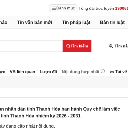
|
Danh mục
Tổng đài trực tuyến
19006
hảo
Tin văn bản mới
Tin pháp luật
Bản tin luật
Tìm kiếm
Tìm nâ
lực
VB liên quan
Lược đồ
Nội dung hợp nhất
Tải về
n nhân dân tỉnh Thanh Hóa ban hành Quy chế làm việc
tỉnh Thanh Hóa nhiệm kỳ 2026 - 2031
ày đang cập nhật nội dung.