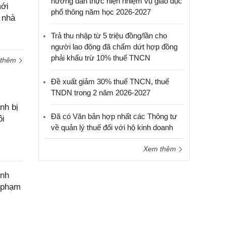
hướng dẫn thực hiện nhiệm vụ giáo dục
cầu
mới
phổ thông năm học 2026-2027
hỗ trợ
 nhà
Trả thu nhập từ 5 triệu đồng/lần cho
người lao động đã chấm dứt hợp đồng
phải khấu trừ 10% thuế TNCN
 thêm
Đề xuất giảm 30% thuế TNCN, thuế
TNDN trong 2 năm 2026-2027
nh bị
Đã có Văn bản hợp nhất các Thông tư
ôi
về quản lý thuế đối với hộ kinh doanh
Xem thêm
ính
c phạm