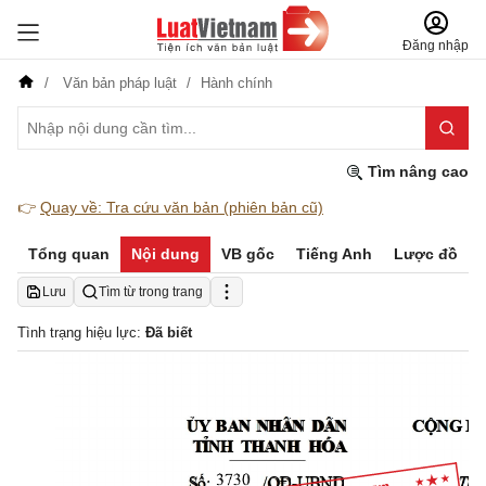
Đăng nhập
Văn bản pháp luật
Hành chính
Tìm nâng cao
👉
Quay về: Tra cứu văn bản (phiên bản cũ)
Tổng quan
Nội dung
VB gốc
Tiếng Anh
Lược đồ
Lưu
Tìm từ trong trang
Tình trạng hiệu lực:
Đã biết
Ủ
Y
B
A
N 
N
HÂ
N
DÂ
N
C
Ộ
NG
H
T
Ỉ
N
H
T
HA
NH  HÓA
T
h
a
S
ố
:  
/
QĐ
-
U
BND