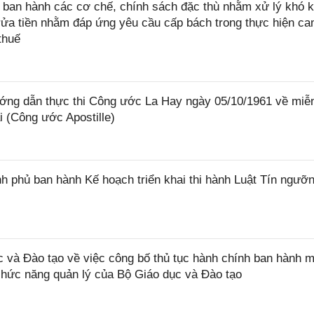
ban hành các cơ chế, chính sách đặc thù nhằm xử lý khó k
rửa tiền nhằm đáp ứng yêu cầu cấp bách trong thực hiện ca
thuế
ớng dẫn thực thi Công ước La Hay ngày 05/10/1961 về miễ
i (Công ước Apostille)
 phủ ban hành Kế hoạch triển khai thi hành Luật Tín ngưỡn
và Đào tạo về việc công bố thủ tục hành chính ban hành m
 chức năng quản lý của Bộ Giáo dục và Đào tạo