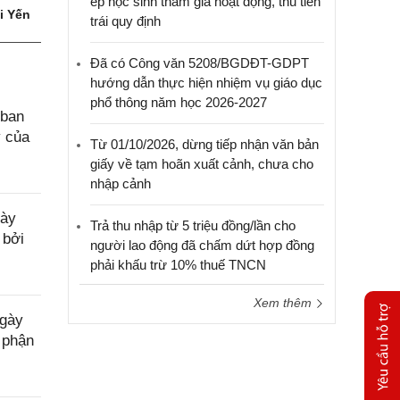
ép học sinh tham gia hoạt động, thu tiền
i Yến
trái quy định
Đã có Công văn 5208/BGDĐT-GDPT
hướng dẫn thực hiện nhiệm vụ giáo dục
phổ thông năm học 2026-2027
 ban
ý của
Từ 01/10/2026, dừng tiếp nhận văn bản
giấy về tạm hoãn xuất cảnh, chưa cho
nhập cảnh
gày
Trả thu nhập từ 5 triệu đồng/lần cho
 bởi
người lao động đã chấm dứt hợp đồng
phải khấu trừ 10% thuế TNCN
Xem thêm
ngày
 phận