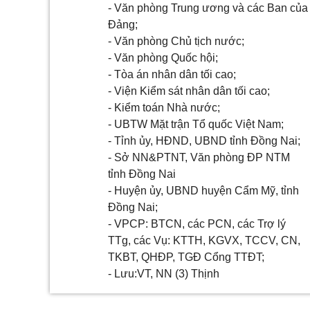
- Văn phòng Trung ương và các Ban của
Đảng;
- Văn phòng Chủ tịch nước;
- Văn phòng Quốc hội;
- Tòa án nhân dân tối cao;
- Viện Kiểm sát nhân dân tối cao;
- Kiểm toán Nhà nước;
- UBTW Mặt
tr
ận Tổ quốc Việt Nam;
- Tỉnh ủy, HĐND, UBND tỉnh Đồng Nai;
- Sở NN&PTNT, Văn phòng ĐP NTM
tỉnh Đồng Nai
- Huyện ủy, UBND huyện Cẩm Mỹ, tỉnh
Đồng Nai;
- VPCP: BTCN, các PCN, các Trợ l
ý
TTg, các Vụ: KTTH, KGVX, TCCV, CN,
TKBT, QHĐP, TGĐ Cổng TTĐT;
- Lưu:VT, NN (3) Thịnh