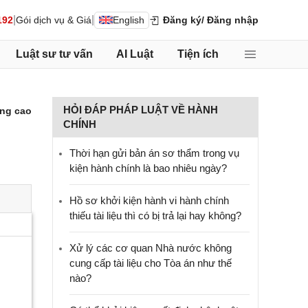
|
|
192
Gói dịch vụ & Giá
English
Đăng ký
/ Đăng nhập
Luật sư tư vấn
AI Luật
Tiện ích
HỎI ĐÁP PHÁP LUẬT VỀ HÀNH
ng cao
CHÍNH
Thời hạn gửi bản án sơ thẩm trong vụ
kiện hành chính là bao nhiêu ngày?
Hồ sơ khởi kiện hành vi hành chính
thiếu tài liệu thì có bị trả lại hay không?
Xử lý các cơ quan Nhà nước không
cung cấp tài liệu cho Tòa án như thế
nào?