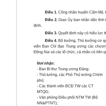
Điều 1
.
Công nhận huyện Cẩm Mỹ, tỉ
Điều 2
.
Giao Ủy ban nhân dân tỉnh 
định.
Điều 3
.
Quyết định này có hiệu lực t
Điều 4
.
Bộ trưởng, Thủ trưởng cơ q
viên Ban Chỉ đạo Trung ương các chương
Đồng Nai và các tổ chức, cá nhân có liên 
Nơi nhận:
- Ban Bí thư Trung ương Đảng;
- Thủ tướng, các Phó Thủ tướng Chính
phủ;
- Các thành viên BCĐ TW các CT
MTQG;
- Văn phòng Điều phối NTM TW (Bộ
NN&PTNT);