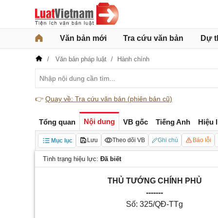
Văn bản mới
Tra cứu văn bản
Dự t
Văn bản pháp luật
Hành chính
👉
Quay về: Tra cứu văn bản (phiên bản cũ)
Nội dung
Tổng quan
VB gốc
Tiếng Anh
Hiệu 
Lưu
Theo dõi VB
Ghi chú
Báo lỗi
Mục lục
Tình trạng hiệu lực:
Đã biết
THỦ TƯỚNG CHÍNH PHỦ
-------
Số:
325
/QĐ-TTg