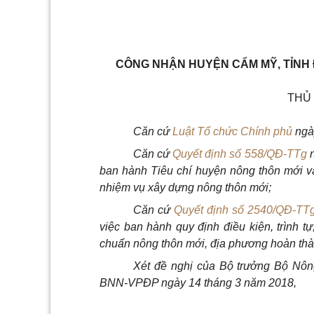
CÔNG NHẬN HUYỆN CẨM MỸ, TỈNH 
THỦ
Căn cứ
Luật Tổ chức Chính phủ
ngà
Căn cứ
Quyết định số 558/QĐ-TTg
n
ban hành Tiêu chí huyện nông thôn mới và 
nhiệm vụ xây dựng nông thôn mới;
Căn cứ
Quyết định số 2540/QĐ-TT
việc ban hành quy định điều kiện, trình t
chuẩn nông th
ô
n mới, địa phương hoàn th
Xét đề nghị của Bộ trưởng Bộ Nông 
BNN-VPĐP ngày 14 tháng 3 năm 2018,