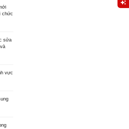
mới
Yêu
i chức
cầu
hỗ trợ
c sửa
 và
nh vực
sung
ong