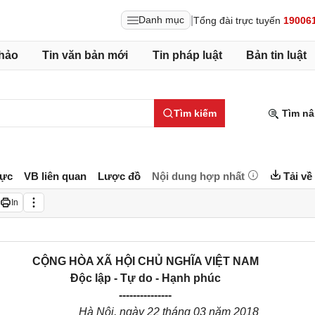
|
Danh mục
Tổng đài trực tuyến
19006
hảo
Tin văn bản mới
Tin pháp luật
Bản tin luật
Tìm kiếm
Tìm nâ
lực
VB liên quan
Lược đồ
Nội dung hợp nhất
Tải về
In
CỘNG HÒA XÃ HỘI CHỦ NGHĨA VIỆT NAM
Độc lập - Tự do - Hạnh phúc
---------------
Hà Nội, ngày
22
tháng
03
năm
2018