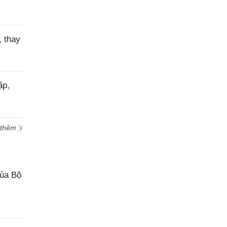
 thay
ập,
 thêm
của Bộ