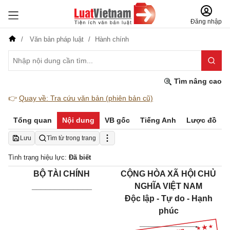
Đăng nhập
Văn bản pháp luật
Hành chính
Tìm nâng cao
👉
Quay về: Tra cứu văn bản (phiên bản cũ)
Tổng quan
Nội dung
VB gốc
Tiếng Anh
Lược đồ
Lưu
Tìm từ trong trang
Tình trạng hiệu lực:
Đã biết
BỘ TÀI CHÍNH
CỘNG HÒA XÃ HỘI CHỦ
_____________
NGHĨA VIỆT NAM
Độc lập - Tự do - Hạnh
phúc
____________
-