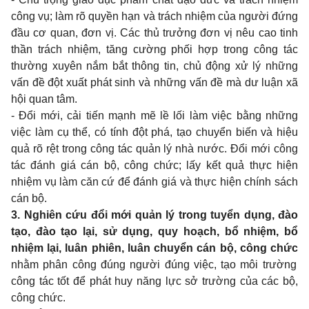
công vụ; làm rõ quyền hạn và trách nhiệm của người đứng
đầu cơ quan, đơn vị. Các thủ trưởng đơn vị nêu cao tinh
thần trách nhiệm, tăng cường phối hợp trong công tác
thường xuyên n
ắ
m b
ắ
t thông tin, chủ động xử lý những
v
ấ
n đ
ề
đột xuất phát sinh và nh
ữ
ng vấn đề mà dư luận xã
hội quan tâm.
- Đổi mới, cải tiến mạnh mẽ lề lối làm việc bằng những
việc làm cụ thể, có tính đột phá, tạo chuyển biến và hiệu
quả rõ rệt trong công tác quản lý nhà nước. Đổi mới công
tác đánh giá cán bộ, công chức; lấy kết quả thực hiện
nhiệm vụ làm căn cứ để đánh giá và thực hiện chính sách
cán bộ.
3. Nghiên cứu đổi mới quản lý trong tuyển dụng, đào
tạo, đào tạo lại, sử dụng, quy hoạch, b
ổ
nhiệm, b
ổ
nhiệm lại, luân phiên, luân chuyển cán bộ, công chức
nhằm phân công đúng người đúng việc, tạo môi trường
công tác tốt để phát huy năng lực sở trường của các bộ,
công chức.