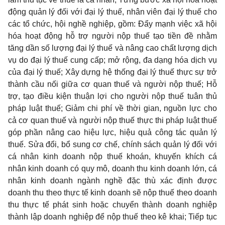
động quản lý đối với đại lý thuế, nhân viên đại lý thuế cho
các tổ chức, hội nghề nghiệp, gồm: Đẩy mạnh việc xã hội
hóa hoạt động hỗ trợ người nộp thuế tạo tiền đề nhằm
tăng dần số lượng đại lý thuế và nâng cao chất lượng dịch
vụ do đại lý thuế cung cấp; mở rộng, đa dạng hóa dịch vụ
của đại lý thuế; Xây dựng hệ thống đại lý thuế thực sự trở
thành cầu nối giữa cơ quan thuế và người nộp thuế; Hỗ
trợ, tạo điều kiện thuận lợi cho người nộp thuế tuân thủ
pháp luật thuế; Giảm chi phí về thời gian, nguồn lực cho
cả cơ quan thuế và người nộp thuế thực thi pháp luật thuế
góp phần nâng cao hiệu lực, hiệu quả công tác quản lý
thuế. Sửa đổi, bổ sung cơ chế, chính sách quản lý đối với
cá nhân kinh doanh nộp thuế khoán, khuyến khích cá
nhân kinh doanh có quy mô, doanh thu kinh doanh lớn, cá
nhân kinh doanh ngành nghề đặc thù xác định được
doanh thu theo thực tế kinh doanh sẽ nộp thuế theo doanh
thu thực tế phát sinh hoặc chuy
ể
n thành doanh nghiệp
thành lập doanh nghiệp để nộp thuế theo kê khai; Tiếp tục