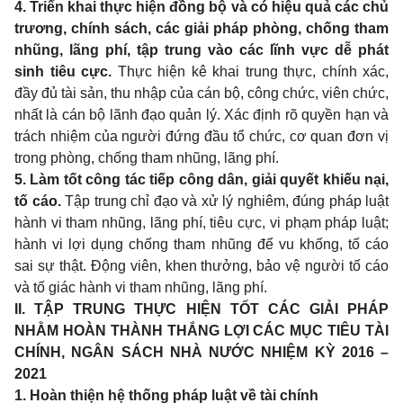
4. Triển khai thực hiện đồng bộ và có hiệu quả các chủ
trương, chính sách, các giải pháp phòng, chống tham
nhũng, lãng phí, tập trung vào các lĩnh vực dễ phát
sinh tiêu cực.
Thực hiện kê khai trung thực, chính xác,
đầy đủ tài sản, thu nhập của cán bộ, công chức, viên chức,
nhất là cán bộ lãnh đạo quản lý. Xác định rõ quyền hạn và
trách nhiệm của người đứng đầu tổ chức, cơ quan đơn vị
trong phòng, chống tham nhũng, lãng phí.
5. Làm tốt công tác tiếp công dân, giải quyết khiếu nại,
tố cáo.
Tập trung chỉ đạo và xử lý nghiêm, đúng pháp luật
hành vi tham nhũng, lãng phí, tiêu cực, vi phạm pháp luật;
hành vi lợi dụng chống tham nhũng để vu khống, tố cáo
sai sự thật. Động viên, khen thưởng, bảo vệ người tố cáo
và tố giác hành vi tham nhũng, lãng phí.
II. TẬP TRUNG THỰC HIỆN TỐT CÁC GIẢI PHÁP
NHẰM HOÀN THÀNH THẮNG LỢI CÁC MỤC TIÊU TÀI
CHÍNH, NGÂN SÁCH NHÀ NƯỚC NHIỆM KỲ 2016 –
2021
1. Hoàn thiện hệ thống pháp luật v
ề
tài chính