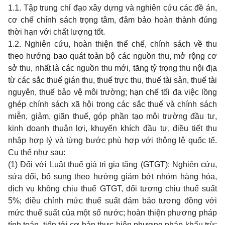
1.1. Tập trung chỉ đạo xây dựng và nghiên cứu các đề án,
cơ chế chính sách trọng tâm, đảm bảo hoàn thành đúng
thời hạn với chất lượng tốt.
1.2. Nghiên cứu, hoàn thiện thể chế, chính sách về thu
theo hướng bao quát toàn bộ các nguồn thu, mở rộng cơ
sở thu, nhất là các nguồn thu mới, tăng tỷ trọng thu nội địa
từ các sắc thuế gián thu, thuế trực thu, thuế tài sản, thuế tài
nguyên, thuế bảo vệ môi trường; hạn chế tối đa việc lồng
ghép chính sách xã hội trong các sắc thuế và chính sách
miễn, giảm, giãn thuế, góp phần tạo môi trường đầu tư,
kinh doanh thuận lợi, khuyến khích đầu tư, điều tiết thu
nhập hợp lý và từng bước phù hợp với thông lệ quốc tế.
Cụ thể như sau:
(1) Đối với Luật thuế giá trị gia tăng (GTGT): Nghiên cứu,
sửa đổi, bổ sung theo hướng giảm bớt nhóm hàng hóa,
dịch vụ không chịu thuế GTGT, đối tượng chịu thuế suất
5%; điều chỉnh mức thuế suất đảm bảo tương đồng với
mức thuế suất của một số nước; hoàn thiện phương pháp
tính toán, tiến tới cơ bản thực hiện phương pháp khấu trừ;