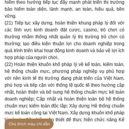
hiểm theo hướng tiếp tục đẩy mạnh phát triển thị trường
bảo hiểm toàn diện, lành mạnh, an toàn, hiệu quả, bền
vững.
(21) Tiếp tục xây dựng, hoàn thiện khung pháp lý đối với
các lĩnh vực kinh doanh đặt cược, casino, trò chơi có
thưởng nhằm thống nhất quản lý thị trường trò chơi có
thưởng; tạo điều kiện thuận lợi cho doanh nghiệp trong
quá trình triển khai hoạt động kinh doanh và bảo vệ lợi ích
hợp pháp của người chơi.
(22) Hoàn thiện khuôn khổ pháp lý về kế toán, kiểm toán,
hệ thống chuẩn mực, phương pháp nghiệp vụ phù hợp
với nền kinh tế thị trường đang phát triển của Việt Nam,
phù hợp và tiếp cận với thông lệ quốc tế theo hướng cập
nhật, hoàn thiện và bổ sung hệ thống chuẩn mực kế toán
doanh nghiệp; Cập nhật và hoàn thiện toàn bộ hệ thống
chuẩn mực kiểm toán độc lập; Xây dựng Hệ thống chuẩn
mực k
ế
toán công tại Việt Nam. Xây dựng khuôn khổ pháp
lý và các điều kiện cần thiết để thực hiện chức năng Kế
Chú thích màu chỉ dẫn
toán Nhà nước.