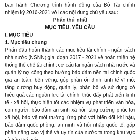
ban hành Chương trình hành động của Bộ Tài chính
nhiệm kỳ 2016-2021 với các nội dung chủ yếu sau:
Phần thứ nhất
MỤC TIÊU, YÊU CẦU
I. MỤC TIÊU
1. Mục tiêu chung
Phấn đấu hoàn thành các mục tiêu tài chính - ngân sách
nhà nước (NSNN) giai đoạn 2017 - 2021 về hoàn thiện hệ
thống thể chế tài chính; cơ cấu lại ngân sách nhà nước và
quản lý nợ công theo hướng bảo đảm nền tài chính quốc
gia an toàn, bền vững, góp phần
ổ
n định kinh tế vĩ mô;
tăng cường huy động, quản lý, phân bổ và sử dụng có
hiệu quả các nguồn lực tài chính, thúc đẩy phát triển kinh
tế - xã hội, thực hiện tốt các nhiệm vụ phát triển văn hóa,
con người, bảo đảm an sinh xã hội, tăng cường phúc lợi
xã hội, bảo vệ môi trường, ứng phó với biến đ
ổ
i khí hậu,
bảo đảm quốc phòng, an ninh và hội nhập quốc tế, góp
phần nâng cao vị thế và uy tín của nước ta trong khu vực
và trên thế giới.