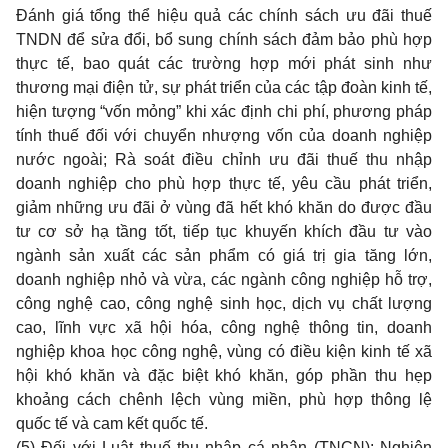
Đánh giá tổng thể hiệu quả các chính sách ưu đãi thuế
TNDN để sửa đổi, bổ sung chính sách đảm bảo phù hợp
thực tế, bao quát các trường hợp mới phát sinh như
thương mại điện tử, sự phát triển của các tập đoàn kinh tế,
hiện tượng “vốn mỏng” khi xác định chi phí, phương pháp
tính thuế đối với chuyển nhượng vốn của doanh nghiệp
nước ngoài; Rà soát điều chỉnh ưu đãi thuế thu nhập
doanh nghiệp cho phù hợp thực tế, yêu cầu phát triển,
giảm những ưu đãi ở vùng đã hết khó khăn do được đầu
tư cơ sở hạ tầng tốt, tiếp tục khuyến khích đầu tư vào
ngành sản xuất các sản phẩm có giá trị gia tăng lớn,
doanh nghiệp nhỏ và vừa, các ngành công nghiệp hỗ trợ,
công nghệ cao, công nghệ sinh học, dịch vụ chất lượng
cao, lĩnh vực xã hội hóa, công nghệ thông tin, doanh
nghiệp khoa học công nghệ, vùng có điều kiện kinh tế xã
hội khó khăn và đặc biệt khó khăn, góp phần thu hẹp
khoảng cách chênh lệch vùng miền, phù hợp thông lệ
quốc tế và cam kết quốc tế.
(5) Đối với Luật thuế thu nhập cá nhân (TNCN): Nghiên