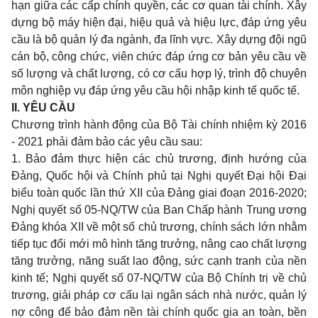
hạn giữa các cấp chính quyền, các cơ quan tài chính. Xây
dựng bộ máy hiện đại, hiệu quả và hiệu lực, đáp ứng yêu
cầu là bộ quản lý đa ngành, đa lĩnh vực. Xây dựng đội ngũ
cán bộ, công chức, viên chức đáp ứng cơ bản yêu cầu về
số lượng và chất lượng, có cơ cấu hợp lý, trình độ chuyên
môn nghiệp vụ đáp
ứ
ng yêu cầu hội nhập kinh tế quốc tế.
II. YÊU CẦU
Chương trình hành động của Bộ Tài chính nhiệm kỳ 2016
- 2021 phải đảm bảo các yêu cầu sau:
1. Bả
o
đảm thực hiện các chủ trương, định hướng của
Đảng, Quốc hội và Chính phủ tại Nghị quyết Đại hội Đại
biểu toàn quốc lần thứ XII của Đảng giai đoạn 2016-2020;
Nghị quyết số 05-NQ/TW của Ban Chấp hành Trung ương
Đảng khóa XII về một số chủ trương, chính sách lớn nhằm
tiếp tục đổi mới mô hình tăng trưởng, nâng cao chất lượng
tăng trưởng, năng suất lao động, sức cạnh tranh của nền
kinh tế; Nghị quyết số 07-NQ/TW của Bộ Chính trị về chủ
trương, giải pháp cơ cấu lại ngân sách nhà nước, quản lý
nợ công đ
ể
bảo đảm nền tài chính quốc gia an toàn, bền