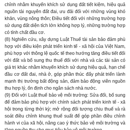
chỉnh nhằm khuyến khích sử dụng đất tiết kiệm, hiệu quả
nguồn tài nguyên đất đai, ưu đãi đối với những vùng khó
khăn, vùng nông thôn; Điều tiết đối với những trường hợp
sử dụng đất diện tích lớn không hợp lý, những trường hợp
có tính chất đầu cơ.
(8) Nghiên cứu, xây dựng Luật Thuế tài sản bảo đảm phù
hợp với điều kiện phát triển kinh tế - xã hội của Việt Nam,
phù hợp với thông lệ quốc tế theo hướng tăng điều tiết đối
với đất và bổ sung thu thuế đối với nhà và các tài sản có
giá trị khác nhằm khuyến khích sử dụng hiệu quả, hạn chế
đầu cơ đất đai, nhà ở, góp phần thúc đẩy phát triển lành
mạnh thị trường bất động sản, đảm bảo động viên nguồn
thu hợp lý, ổn định cho ngân sách nhà nước.
(9) Đối với Luật thuế bảo vệ môi trường: Sửa đổi, bổ sung
để đảm bảo phù hợp với chính sách phát triển kinh tế - xã
hội trong từng thời kỳ; mở rộng đối tượng chịu thuế và rà
soát điều chỉnh khung thuế suất để góp phần điều chỉnh
hành vi của xã hội, nâng cao ý thức bảo vệ môi trường và
tăng nguồn thu cho mục tiêu bảo vệ môi trường.