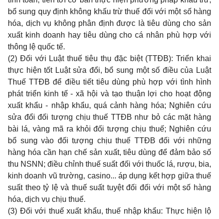
bổ sung quy định không khấu trừ thuế đối với một số hàng
hóa, dịch vụ không phân định được là tiêu dùng cho sản
xuất kinh doanh hay tiêu dùng cho cá nhân phù hợp với
thông lệ quốc tế.
(2) Đối với Luật thuế tiêu thụ đặc biệt (TT
Đ
B): Triển khai
thực hiện tốt Luật sửa đổi, bổ sung một số điều của Luật
Thuế TTĐB để điều tiết tiêu dùng phù hợp với tình hình
phát triển kinh tế - xã hội và tạo thuận lợi cho hoạt động
xuất khẩu - nhập khẩu, quá cảnh hàng hóa; Nghiên cứu
sửa đổi đối tượng chịu thu
ế
TTĐB như bỏ các mặt hàng
bài lá, vàng mã ra khỏi đối tượng chịu thu
ế
; Nghiên cứu
bổ sung vào đối tượng chịu thuế TTĐB đối với những
hàng hóa c
ầ
n hạn chế sản xuất, tiêu dùng để đảm bảo số
thu NSNN; điều chỉnh thuế suất đối với thuốc lá, rượu, bia,
kinh doanh vũ trường, casino... áp dụng kết hợp giữa thuế
suất theo tỷ lệ và thuế suất tuyệt đối đối với một số hàng
hóa, dịch vụ chịu thuế.
(3) Đối với thuế xuất khẩu, thuế nhập khẩu: Thực hiện lộ