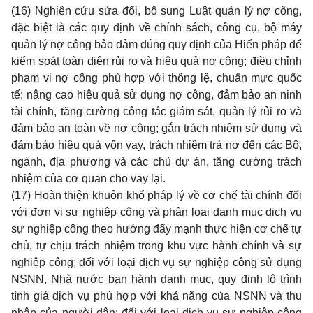
(16) Nghiên cứu sửa đổi, bổ sung Luật quản lý nợ công,
đặc biệt là các quy định về chính sách, công cụ, bộ máy
quản lý nợ công bảo đảm đúng quy định của Hiến pháp để
kiểm soát toàn diện rủi ro và hiệu quả nợ công; điều chỉnh
phạm vi nợ công phù hợp với thông lệ, chuẩn mực quốc
tế; nâng cao hiệu quả sử dụng nợ công, đảm bảo an ninh
tài chính, tăng cường công tác giám sát, quản lý rủi ro và
đảm bảo an toàn về nợ công; gắn trách nhiệm sử dụng và
đảm bảo hiệu quả vốn vay, trách nhiệm trả nợ đến các Bộ,
ngành, địa phương và các chủ dự án, tăng cường trách
nhiệm của cơ quan cho vay lại.
(17) Hoàn thiện khuôn khổ pháp lý về cơ chế tài chính đối
với đơn vị sự nghiệp công và phân loại danh mục dịch vụ
sự nghiệp công theo hướng đẩy mạnh thực hiện cơ chế tự
chủ, tự chịu trách nhiệm trong khu vực hành chính và sự
nghiệp công; đối với loại dịch vụ sự nghiệp công sử dụng
NSNN, Nhà nước ban hành danh mục, quy định lộ trình
tính giá dịch vụ phù hợp với khả năng của NSNN và thu
nhập của người dân; đối với loại dịch vụ sự nghiệp công