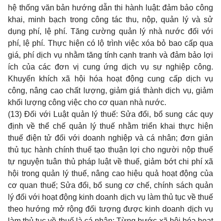
hệ thống văn bản hướng dẫn thi hành luật: đảm bảo công
khai, minh bạch trong công tác thu, nộp, quản lý và sử
dụng phí, lệ phí. Tăng cường quản lý nhà nước đối với
phí, lệ phí. Thực hiện có lộ trình việc xóa bỏ bao cấp qua
giá, phí dịch vụ nhằm tăng tính cạnh tranh và đảm bảo lợi
ích của các đơn vị cung ứng dịch vụ sự nghiệp công.
Khuyến khích xã hội hóa hoạt động cung cấp dịch vụ
công, nâng cao chất lượng, giảm giá thành dịch vụ, giảm
khối lượng công việc cho cơ quan nhà nước.
(13) Đối với Luật quản lý thuế: Sửa đổi, bổ sung các quy
định về thể chế quản lý thuế nhằm triển khai thực hiện
thuế điện tử đối với doanh nghiệp và cá nhân; đơn giản
thủ tục hành chính thuế tạo thuận lợi cho người nộp thuế
tự nguyện tuân thủ pháp luật về thuế, giảm bớt chi phí xã
hội trong quản lý thuế, nâng cao hiệu quả hoạt động của
cơ quan thuế; Sửa đổi, bổ sung cơ chế, chính sách quản
lý đối với hoạt động kinh doanh dịch vụ làm thủ tục về thuế
theo hướng mở rộng đối tượng được kinh doanh dịch vụ
làm thủ tục về thuế là cá nhân; Từng bước xã hội hóa hoạt