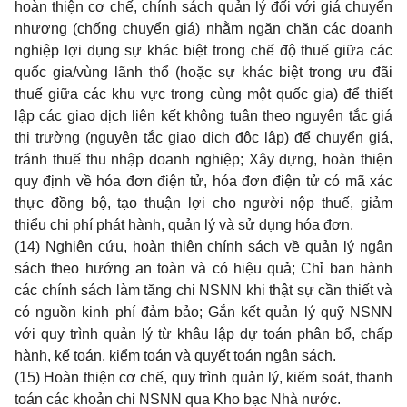
hoàn thiện cơ chế, chính sách quản lý đối với giá chuyển
nhượng (chống chuyển giá) nhằm ngăn chặn các doanh
nghiệp lợi dụng sự khác biệt trong chế độ thuế giữa các
quốc gia/vùng lãnh thổ (hoặc sự khác biệt trong ưu đãi
thuế giữa các khu vực trong cùng một quốc gia) đ
ể
thiết
lập các giao dịch liên kết không tuân theo nguyên tắc giá
thị trường (nguyên tắc giao dịch độc lập) đ
ể
chuyển giá,
tránh thuế thu nhập doanh nghiệp; Xây dựng, hoàn thiện
quy định về hóa đơn điện tử, hóa đơn điện tử có mã xác
thực đồng bộ, tạo thuận lợi cho người nộp thuế, giảm
thiểu chi phí phát hành, quản lý và sử dụng hóa đơn.
(14) Nghiên cứu, hoàn thiện chính sách về quản lý ngân
sách theo hướng an toàn và có hiệu quả; Chỉ ban hành
các chính sách làm tăng chi NSNN khi thật sự cần thiết và
có nguồn kinh phí đảm bảo; Gắn kết quản lý quỹ NSNN
với quy trình quản lý từ khâu lập dự toán phân bổ, chấp
hành, kế toán, kiểm toán và quyết toán ngân sách.
(15) Hoàn thiện cơ chế, quy trình quản lý, kiểm soát, thanh
toán các khoản chi NSNN qua Kho bạc Nhà nước.