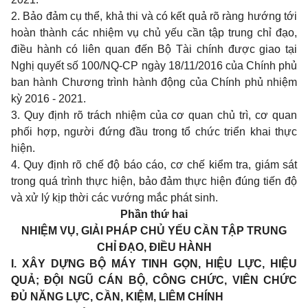
2. Bảo đảm cụ thể, khả thi và có kết quả rõ ràng hướng tới
hoàn thành các nhiệm vụ chủ yếu cần tập trung chỉ đạo,
điều hành có liên quan đến Bộ Tài chính được giao tại
Nghị quyết số 100/NQ-CP ngày 18/11/2016 của Chính phủ
ban hành Chương trình hành động của Chính phủ nhiệm
kỳ 2016 - 2021.
3. Quy định rõ trách nhiệm của cơ quan chủ trì, cơ quan
phối hợp, người đứng đầu trong tổ chức triển khai thực
hiện.
4. Quy định rõ chế độ báo cáo, cơ chế kiểm tra, giám sát
trong quá trình thực hiện, bảo đảm thực hiện đúng tiến độ
và xử lý kịp thời các vướng mắc phát sinh.
Phần thứ hai
NHIỆM VỤ, GIẢI PHÁP CHỦ YẾU CẦN TẬP TRUNG
CHỈ ĐẠO, ĐIỀU HÀNH
I. XÂY DỰNG BỘ MÁY TINH GỌN, HIỆU LỰC, HIỆU
QUẢ; ĐỘI NGŨ CÁN BỘ, CÔNG CHỨC, VIÊN CHỨC
ĐỦ NĂNG LỰC, CẦN, KIỆM, LIÊM CHÍNH