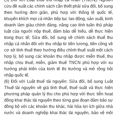
cứu đề xuất các chính sách cần thiết phải sửa đổi, bổ sung
theo hướng đơn giản, phù hợp với thông lệ quốc tế,
khuyến khích mọi cá nhân tiếp tục lao động, sản xuất, kinh
doanh làm giàu chính đáng, nâng cao tính tuân thủ pháp
luật của người nộp thuế, đảm bảo dễ hi
ể
u, dễ thực hiện
trong thực tế; Sửa đổi, bổ sung về chính sách thuế thu
nhập cá nhân đối với thu nhập từ tiền lương, tiền công về
cơ sở tính thuế theo hướng điều chỉnh thuế suất một cách
hợp lý, bổ sung các khoản thu nhập được miễn thuế, thu
nhập chịu thuế, miễn, giảm thuế TNCN phù hợp với xu
hướng phát triển của kinh tế thị trường và mở rộng hội
nhập quốc tế.
(6) Đối với Luật thuế tài nguyên: Sửa đổi, bổ sung Luật
Thuế tài nguyên về giá tính thuế, thuế suất và thực hiện
phương pháp quản lý thu cho phù hợp với thực tiễn hoạt
động khai thác tài nguyên theo từng giai đoạn đảm bảo sự
đồng bộ với các khoản thu khác, hài h
òa
lợi ích giữa nhà
nước và doanh nghiệp khai thác tài nguyên, bảo vệ môi