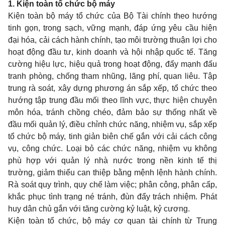
1. Kiện toàn tổ chức bộ máy
Kiện toàn bộ máy tổ chức của Bộ Tài chính theo hướng
tinh gọn, trong sạch, vững mạnh, đáp ứng yêu cầu hiện
đại h
óa
, cải cách hành chính, tạo môi trường thuận lợi cho
hoạt động đầu tư, kinh doanh và hội nhập quốc tế. Tăng
cường hiệu lực, hiệu quả trong hoạt động, đẩy mạnh đấu
tranh phòng, chống tham nhũng, lãng phí, quan liêu. Tập
trung rà soát, xây dựng phương án sắp xếp, tổ chức theo
hướng tập trung đầu mối theo lĩnh vực, thực hiện chuyên
môn hóa, tránh chồng chéo, đảm bảo sự thống nhất về
đầu mối quản lý, điều chỉnh chức năng, nhiệm vụ, sắp xếp
tổ chức bộ máy, tinh giản biên chế gắn với cải cách công
vụ, công chức. Loại bỏ các chức năng, nhiệm vụ không
phù hợp với quản lý nhà nước trong nền kinh tế thị
trường, giảm thiểu can thiệp bằng mệnh lệnh hành chính.
Rà soát quy trình, quy chế làm việc; phân công, phân cấp,
khắc phục tình trạng né tránh, đùn đẩy trách nhiệm. Phát
huy dân chủ gắn với tăng cường kỷ luật, kỷ cương.
Kiện toàn tổ chức, bộ máy cơ quan tài chính từ Trung