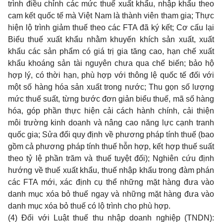
trình điều chỉnh các mức thuế xuất khẩu, nhập khẩu theo
cam kết quốc tế mà Việt Nam là thành viên tham gia; Thực
hiện lộ trình giảm thuế theo các FTA đã ký kết; Cơ cấu lại
Biểu thuế xuất khẩu nhằm khuyến khích sản xuất, xuất
khẩu các sản phẩm có giá trị gia tăng cao, hạn chế xuất
khẩu khoáng sản tài nguyên chưa qua chế biến; bảo hộ
hợp lý, có thời hạn, phù hợp với thông lệ quốc tế đối với
một số hàng hóa sản xuất trong nước; Thu gọn số lượng
mức thuế suất, từng bước đơn giản biểu thu
ế
, mã s
ố
hàng
hóa, góp phần thực hiện cải cách hành chính, cải thiện
môi trường kinh doanh và nâng cao năng lực cạnh tranh
quốc gia; Sửa đổi quy định về phương pháp tính thuế (bao
gồm cả phương pháp tính thuế hỗn hợp, kết hợp thu
ế
su
ấ
t
theo tỷ lệ phần trăm và thuế tuyệt đối); Nghiên cứu định
hướng về thuế xuất khẩu, thuế nhập kh
ẩ
u trong đàm phán
các FTA mới, xác định cụ thể những mặt hàng đưa vào
danh mục x
óa
bỏ thuế ngay và những mặt hàng đưa vào
danh mục xóa bỏ thuế có lộ trình cho phù hợp.
(4) Đối với Luật thuế thu nhập doanh nghiệp (TNDN):