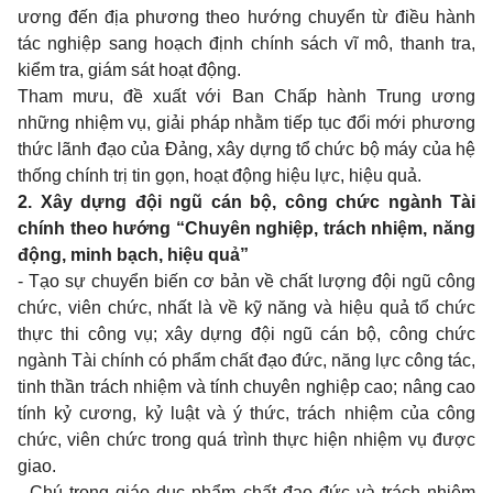
ương đến địa phương theo hướng chuyển từ điều hành
tác nghiệp sang hoạch định chính sách vĩ mô, thanh tra,
kiểm tra, giám sát hoạt động.
Tham mưu, đề xuất với Ban Chấp hành Trung ương
những nhiệm vụ, giải pháp nhằm tiếp tục đổi mới phương
thức lãnh đạo của Đảng, xây dựng tổ chức bộ máy của hệ
thống chính trị tin gọn, hoạt động hiệu lực, hiệu quả.
2. Xây dựng đội ngũ cán bộ, công chức ngành Tài
chính theo hướng “Chuyên nghiệp, trách nhiệm, năng
động, minh bạch, hiệu quả”
- Tạo sự chuyển biến cơ bản về chất lượng đội ngũ công
chức, viên chức, nhất là về kỹ năng và hiệu quả tổ chức
thực thi công vụ; xây dựng đội ngũ cán bộ, công chức
ngành Tài chính có phẩm chất đạo đức, năng lực công tác,
tinh thần trách nhiệm và tính chuyên nghiệp cao; nâng cao
tính kỷ cương, kỷ luật và ý thức, trách nhiệm của công
chức, viên chức trong quá trình thực hiện nhiệm vụ được
giao.
- Chú trọng giáo dục phẩm chất đạo đức và trách nhiệm