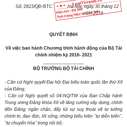
Số:
2823/QĐ-BTC
Hà Nội
, ngày
30
tháng
12
Hiệu lực: Đã biết
Tình trạng hiệu lực: Đã biết
năm 20
16
QUYẾT ĐỊNH
V
ề việc ban hành
C
hương trình hành động của
B
ộ
T
ài
chính nhiệm kỳ 2016- 2021
________________
BỘ TRƯỞNG BỘ TÀI CHÍNH
- Căn cứ Nghị quyết Đại hội Đại biểu toàn quốc lần thứ XII
của Đảng;
- Căn cứ Nghị quyết số 04-NQ/TW của Ban Chấp hành
Trung ương Đảng kh
óa
XII về tăng cường xây dựng, chỉnh
đốn Đảng; ngăn chặn, đẩy lùi sự suy thoái về tư tưởng
c
hính trị, đạo đức, lối sống, những biểu hiện "tự diễn biến",
"tự chuyển h
óa
" trong nội bộ;