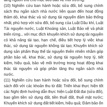
(10) Nghiên cứu ban hành hoặc sửa đổi, bổ sung chính
sách thu ngân sách nhà nước liên quan đến hoạt động
thăm dò, khai thác và sử dụng tài nguyên đảm bảo thống
nhất, phù hợp với sửa đổi, bổ sung của Luật Dầu khí, Luật
Tài nguyên nước, Luật Khoáng sản, Luật Bảo vệ và phát
triển rừng... với mục đích khuy
ế
n khích sử dụng tài nguyên
có khả năng tái tạo, hạn chế, điều tiết hợp lý việc khai
thác, sử dụng tài nguyên không tái tạo; Khuy
ế
n khích sử
dụng s
ả
n ph
ẩ
m thay th
ế
tài nguyên thiên nhiên nh
ằ
m góp
phần bảo vệ, khai thác, sử dụng tài nguyên hợp lý, tiết
kiệm, hiệu quả, bảo vệ môi trường trong hoạt động khai
thác tài nguyên và góp phần tăng thu ngân sách nhà
nước.
(11) Nghiên cứu ban hành hoặc sửa đổi, bổ sung chính
sách đối với các khoản thu từ đất: Triển khai thực hiện tốt
các Ng
hị
định hướng dẫn thực hiện Luật Đất đai (sửa đổi),
bao gồm tiền sử dụng đất, tiền thuê đất, thu
ê
mặt nước;
Khuyến khích sử dụng đất tiết kiệm, hiệu quả; Đảm bảo ổn