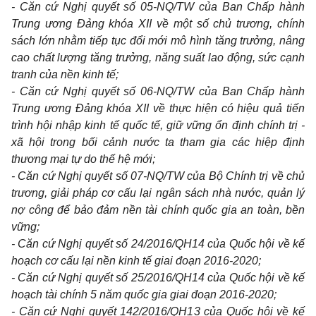
- Căn cứ Nghị quyết số 05-NQ/TW của Ban Chấp hành
Trung ương Đảng khóa X
II
về một số chủ trương, chính
sách lớn nhằm tiếp tục đổi mới mô hình tăng trưởng, nâng
cao chất lượng tăng trưởng, năng suất lao động, sức cạnh
tranh của nền kinh tế;
- Căn cứ Nghị quyết số 06-NQ/TW của Ban Chấp hành
Trung ương Đảng
khóa
XII về thực hiện có hiệu quả tiến
trình hội nhập kinh tế quốc tế, giữ vững ổn định chính trị -
xã hội trong bối cảnh nước ta tham gia các hiệp định
thương mại tự do thế hệ mới;
- Căn cứ Nghị quyết số 07-NQ/TW của Bộ Chính trị về chủ
trương, giải pháp cơ cấu lại ngân sách nhà nước, quản lý
nợ công đ
ể
bảo đảm nền tài chính quốc gia an toàn, bền
vững;
- Căn cứ Nghị quyết số 24/2016/QH14 của Quốc hội về kế
hoạch cơ cấu lại nền kinh tế giai đoạn 2016-2020;
- Căn cứ Nghị quyết số 25/2016/QH14 của Quốc hội về kế
hoạch tài chính 5 năm quốc gia giai đoạn 2016-2020;
- Căn cứ Nghị quyết 142/2016/QH13 của Quốc hội về kế