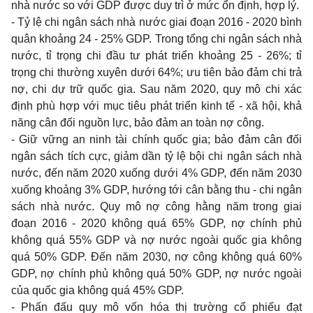
nhà nước so với GDP được duy trì ở mức ổn định, hợp lý.
- Tỷ lệ chi ngân sách nhà nước giai đoạn 2016 - 2020 bình
quân khoảng 24 - 25% GDP. Trong tổng chi ngân sách nhà
nước, tỉ trọng chi đầu tư phát triển khoảng 25 - 26%; tỉ
trọng chi thường xuyên dưới 64%; ưu tiên bảo đảm chi trả
nợ, chi dự trữ quốc gia. Sau năm 2020, quy mô chi xác
định phù hợp với mục tiêu phát triển kinh tế - xã hội, khả
năng cân đối nguồn lực, bảo đảm an toàn nợ công.
- Giữ vững an ninh tài chính quốc gia; bảo đảm cân đối
ngân sách tích cực, giảm dần tỷ lệ bội chi ngân sách nhà
nước, đến năm 2020 xuống dưới 4% GDP, đến năm 2030
xuống khoảng 3% GDP, hướng tới cân bằng thu - chi ngân
sách nhà nước. Quy mô nợ công hằng năm trong giai
đoạn 2016 - 2020 không quá 65% GDP, nợ chính phủ
không quá 55% GDP và nợ nước ngoài quốc gia không
quá 50% GDP. Đến năm 2030, nợ công không quá 60%
GDP, nợ chính phủ không quá 50% GDP, nợ nước ngoài
của quốc gia không quá 45% GDP.
- Phấn đấu quy mô vốn hóa thị trường cổ phiếu đạt