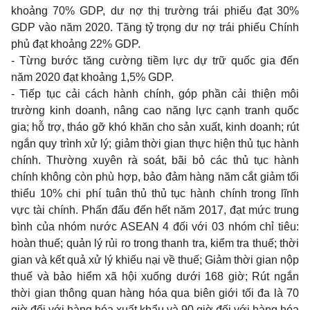
khoảng 70% GDP, dư nợ thị trường trái phiếu đạt 30%
GDP vào năm 2020. Tăng tỷ trọng dư nợ trái phiếu Chính
phủ đạt khoảng 22% GDP.
- Từng bước tăng cường tiềm lực dự trữ quốc gia đến
năm 2020 đạt khoảng 1,5% GDP
.
- Tiếp tục cải cách hành chính, góp phần cải thiện môi
trường kinh doanh, nâng cao năng lực cạnh tranh quốc
gia; hỗ trợ, tháo gỡ khó khăn cho sản xuất, kinh doanh; rút
ngắn quy trình xử lý; giảm thời gian thực hiện thủ tục hành
chính. Thường xuyên rà soát, bãi bỏ các thủ tục hành
chính không còn phù hợp, bảo đảm hàng năm cắt giảm tối
thiểu 10% chi phí tuân thủ thủ tục hành chính trong lĩnh
vực tài chính. Phấn đấu đến hết năm 2017, đạt mức trung
bình của nhóm nước ASEAN 4 đối với 03 nhóm chỉ tiêu:
hoàn thuế; quản lý rủi ro trong thanh tra, kiểm tra thuế; thời
gian và kết quả xử lý khiếu nại về thuế; Giảm thời gian nộp
thuế và bảo hiểm xã hội xuống dưới 168 giờ; Rút ngắn
thời gian thông quan hàng hóa qua biên giới tối đa là 70
giờ đối với hàng hóa xuất khẩu và 90 giờ đối với hàng hóa