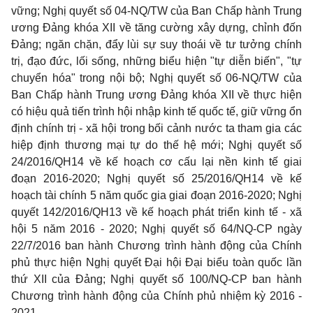
vững; Nghị quyết số 04-NQ/TW của Ban Chấp hành Trung
ương Đảng khóa XII về tăng cường xây dựng, chỉnh đốn
Đảng; ngăn chặn, đẩy lùi sự suy thoái về tư tưởng chính
trị, đạo đức, lối sống, những biểu hiện "tự diễn biến", "tự
chuyển hóa" trong nội bộ; Nghị quyết số 06-NQ/TW của
Ban Chấp hành Trung ương Đảng khóa XII về thực hiện
có hiệu quả tiến trình hội nhập kinh tế quốc tế, giữ vững ổn
định chính trị - xã hội trong bối cảnh nước ta tham gia các
hiệp định thương mại tự do thế hệ mới; Nghị quyết số
24/2016/QH14 về kế hoạch cơ cấu lại nền kinh tế giai
đoạn 2016-2020; Nghị quyết số 25/2016/QH14 về kế
hoạch tài chính 5 năm quốc gia giai đoạn 2016-2020; Nghị
quyết 142/2016/QH13 về kế hoạch phát triển kinh tế - xã
hội 5 năm 2016 - 2020; Nghị quyết số 64/NQ-CP ngày
22/7/2016 ban hành Chương trình hành động của Chính
phủ thực hiện Nghị quyết Đại hội Đại biểu toàn quốc lần
thứ XII của Đảng; Nghị quyết số 100/NQ-CP ban hành
Chương trình hành động của Chính phủ nhiệm kỳ 2016 -
2021.