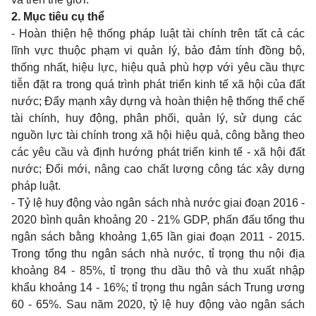
2. Mục tiêu cụ thể
- Hoàn thiện hệ thống pháp luật tài chính trên tất cả các
lĩnh vực thuộc phạm vi quản lý, bảo đảm tính đ
ồ
ng bộ,
th
ố
ng nh
ấ
t, hiệu lực, hiệu quả phù hợp với yêu cầu thực
ti
ễ
n đặt ra trong quá trình phát triển kinh tế xã hội của đất
nước; Đẩy mạnh xây dựng và hoàn thiện hệ th
ố
ng th
ể
ch
ế
tài chính, huy động, phân ph
ố
i, quản lý, sử dụng các
nguồn lực tài chính trong xã hội hiệu quả, công bằng theo
các yêu cầu và định hướng phát triển kinh tế - xã hội đất
nước; Đổi mới, nâng cao chất lượng công tác xây dựng
pháp luật.
- Tỷ lệ huy động vào ngân sách nhà nước giai đoạn 2016 -
2020 bình quân khoảng 20 - 21% GDP, phấn đấu tổng thu
ngân sách bằng khoảng 1,65 lần giai đoạn 2011 - 2015.
Trong tổng thu ngân sách nhà nước, tỉ trọng thu nội địa
khoảng 84 - 85%, tỉ trọng thu dầu thô và thu xuất nhập
khẩu khoảng 14 - 16%; tỉ trọng thu ngân sách Trung ương
60 - 65%. Sau năm 2020, tỷ lệ huy động vào ngân sách