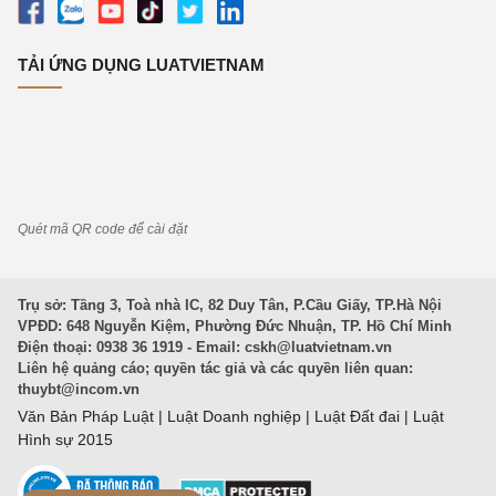
TẢI ỨNG DỤNG LUATVIETNAM
Quét mã QR code để cài đặt
Trụ sở: Tầng 3, Toà nhà IC, 82 Duy Tân, P.Cầu Giấy, TP.Hà Nội
VPĐD: 648 Nguyễn Kiệm, Phường Đức Nhuận, TP. Hồ Chí Minh
Điện thoại: 0938 36 1919 - Email:
cskh@luatvietnam.vn
Liên hệ quảng cáo; quyền tác giả và các quyền liên quan:
thuybt@incom.vn
Văn Bản Pháp Luật
|
Luật Doanh nghiệp
|
Luật Đất đai
|
Luật
Hình sự 2015