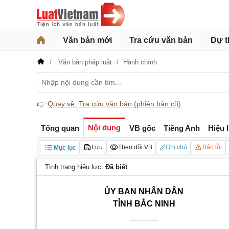
Văn bản mới
Tra cứu văn bản
Dự t
Văn bản pháp luật
Hành chính
👉
Quay về: Tra cứu văn bản (phiên bản cũ)
Nội dung
Tổng quan
VB gốc
Tiếng Anh
Hiệu 
Lưu
Theo dõi VB
Ghi chú
Báo lỗi
Mục lục
Tình trạng hiệu lực:
Đã biết
ỦY BAN NHÂN DÂN
TỈNH BẮC NINH
______