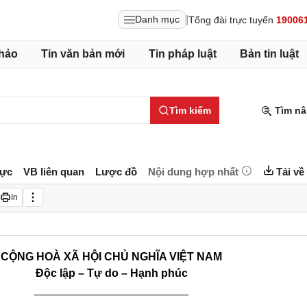
|
Danh mục
Tổng đài trực tuyến
19006
hảo
Tin văn bản mới
Tin pháp luật
Bản tin luật
Tìm kiếm
Tìm nâ
lực
VB liên quan
Lược đồ
Nội dung hợp nhất
Tải về
In
CỘNG HOÀ XÃ HỘI CHỦ NGHĨA VIỆT NAM
Độc lập – Tự do – Hạnh phúc
_________________________