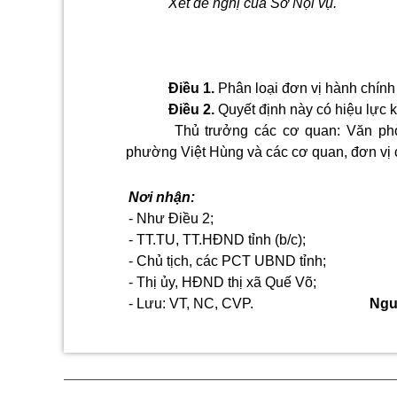
Xét đề nghị của Sở Nội vụ.
Điều 1.
Phân loại đơn vị hành chính
Điều 2.
Quyết định này có hiệu lực 
Thủ trưởng các cơ quan: Văn ph
phường Việt Hùng và các cơ quan, đơn vị có
Nơi nhận:
- Như Điều 2;
- TT.TU, TT.HĐND tỉnh (b/c);
- Chủ tịch, các PCT UBND tỉnh;
- Thị ủy, HĐND thị xã Quế Võ;
- Lưu: VT, NC, CVP.
Ngu