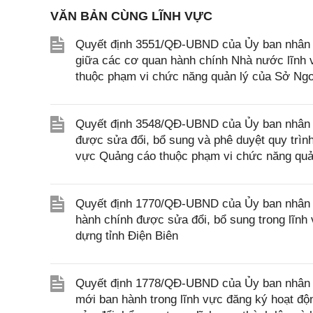
VĂN BẢN CÙNG LĨNH VỰC
Quyết định 3551/QĐ-UBND của Ủy ban nhân d
giữa các cơ quan hành chính Nhà nước lĩnh v
thuộc phạm vi chức năng quản lý của Sở Ngo
Quyết định 3548/QĐ-UBND của Ủy ban nhân d
được sửa đổi, bổ sung và phê duyệt quy trình n
vực Quảng cáo thuộc phạm vi chức năng quản
Quyết định 1770/QĐ-UBND của Ủy ban nhân dân
hành chính được sửa đổi, bổ sung trong lĩn
dựng tỉnh Điện Biên
Quyết định 1778/QĐ-UBND của Ủy ban nhân dâ
mới ban hành trong lĩnh vực đăng ký hoạt độ