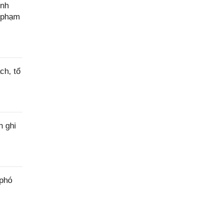
ính
c phạm
ch, tổ
h ghi
 phó