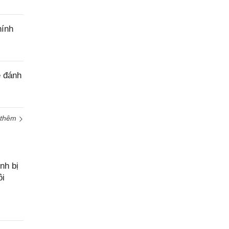
hính
ê đánh
 thêm
nh bị
ôi