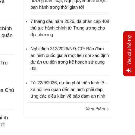
hướng dẫn Luật, Nghị quyết phải được
và
ban hành trong thời gian tới
7 tháng đầu năm 2026, đã phân cấp 408
thủ tục hành chính từ Trung ương cho
chính
địa phương
g quản
Nghị định 312/2026/NĐ-CP: Bảo đảm
an ninh quốc gia là một tiêu chí xác định
dự án ưu tiên trong kế hoạch sử dụng
 Trụ
đất
Yêu
Từ 22/9/2026, dự án phát triển kinh tế -
cầu
xã hội liên quan đến an ninh phải đáp
ủa Chủ
hỗ trợ
ứng các điều kiện về bảo đảm an ninh
Xem thêm
hính
yết