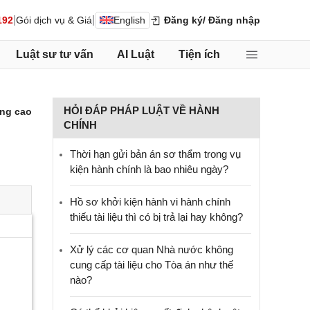
|
|
192
Gói dịch vụ & Giá
English
Đăng ký
/ Đăng nhập
Luật sư tư vấn
AI Luật
Tiện ích
HỎI ĐÁP PHÁP LUẬT VỀ HÀNH
ng cao
CHÍNH
Thời hạn gửi bản án sơ thẩm trong vụ
kiện hành chính là bao nhiêu ngày?
Hồ sơ khởi kiện hành vi hành chính
thiếu tài liệu thì có bị trả lại hay không?
Xử lý các cơ quan Nhà nước không
cung cấp tài liệu cho Tòa án như thế
nào?