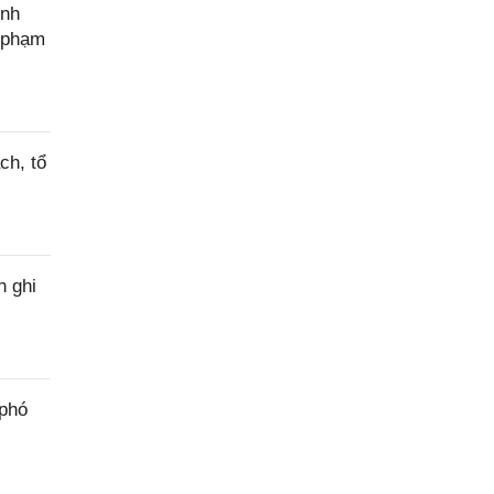
ính
c phạm
ch, tổ
h ghi
 phó