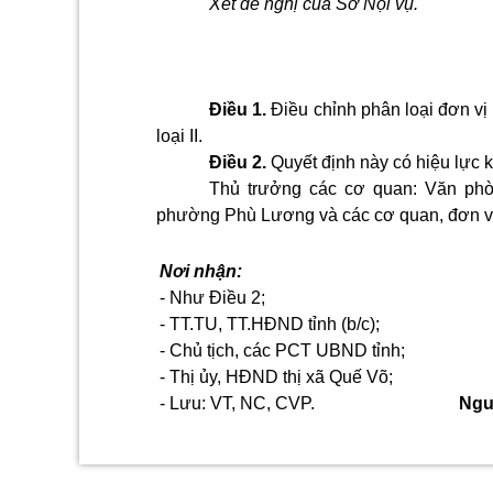
Xét đề nghị của Sở Nội vụ.
Điều 1.
Điều chỉnh phân loại đơn vị
loại II
.
Điều 2.
Quyết định này có hiệu lực 
Thủ trưởng các cơ quan: Văn ph
phường Phù Lương và các cơ quan, đơn vị c
Nơi nhận:
- Như Điều 2;
- TT.TU, TT.HĐND tỉnh (b/c);
- Chủ tịch, các PCT UBND tỉnh;
- Thị ủy, HĐND thị xã Quế Võ;
- Lưu: VT, NC, CVP.
Ngu