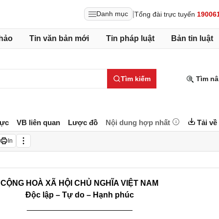
|
Danh mục
Tổng đài trực tuyến
19006
hảo
Tin văn bản mới
Tin pháp luật
Bản tin luật
Tìm kiếm
Tìm nâ
lực
VB liên quan
Lược đồ
Nội dung hợp nhất
Tải về
In
CỘNG HOÀ XÃ HỘI CHỦ NGHĨA VIỆT NAM
Độc lập – Tự do – Hạnh phúc
________________________