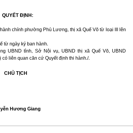
QUYẾT ĐỊNH:
 hành chính phường Phù Lương, thị xã Quế Võ từ loại III lên
kể từ ngày ký ban hành
.
òng UBND tỉnh, Sở Nội vụ, UBND thị xã
Quế Võ, UBND
ó liên quan căn cứ Quyết định thi hành./.
CHỦ TỊCH
yễn Hương Giang