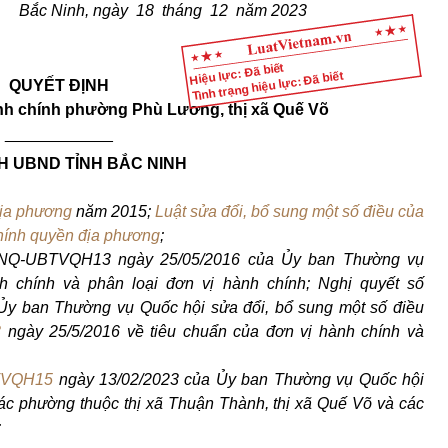
Bắc Ninh, ngày 18 tháng 12 năm 2023
Hiệu lực: Đã biết
Tình trạng hiệu lực: Đã biết
QUYẾT ĐỊNH
ành chính phường Phù Lương, thị xã Quế Võ
____________
H UBND TỈNH BẮC NINH
địa phương
năm 2015;
Luật sửa đổi, bổ sung một số điều của
hính quyền địa phương
;
6/NQ-UBTVQH13 ngày 25/05/2016 của Ủy ban Thường vụ
h chính và phân loại đơn vị hành chính; Nghị quyết số
Ủy ban Thường vụ Quốc hội sửa đổi, bổ sung một số điều
3
ngày 25/5/2016 về tiêu chuẩn của đơn vị hành chính và
TVQH15
ngày 13/02/2023 của Ủy ban Thường vụ Quốc hội
các phường thuộc thị xã Thuận Thành, thị xã Quế Võ và các
;