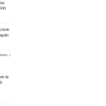
tục
tỉnh
chính
 quản
 thêm
nh bị
ôi