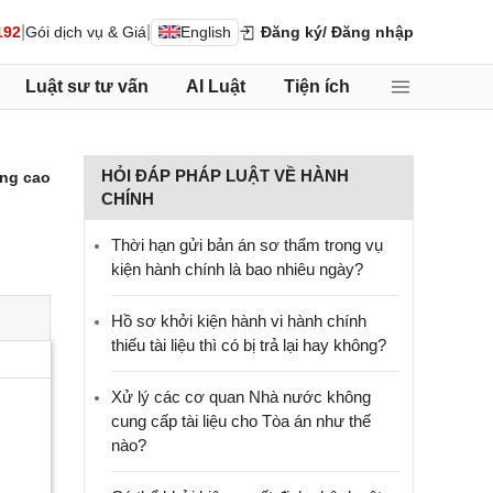
|
|
192
Gói dịch vụ & Giá
English
Đăng ký
/ Đăng nhập
Luật sư tư vấn
AI Luật
Tiện ích
HỎI ĐÁP PHÁP LUẬT VỀ HÀNH
ng cao
CHÍNH
Thời hạn gửi bản án sơ thẩm trong vụ
kiện hành chính là bao nhiêu ngày?
Hồ sơ khởi kiện hành vi hành chính
thiếu tài liệu thì có bị trả lại hay không?
Xử lý các cơ quan Nhà nước không
cung cấp tài liệu cho Tòa án như thế
nào?