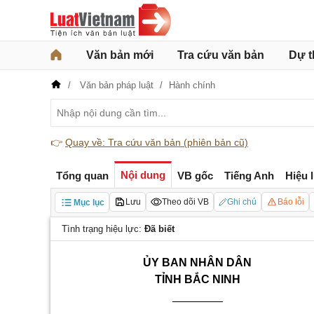
Văn bản mới
Tra cứu văn bản
Dự t
Văn bản pháp luật
Hành chính
👉
Quay về: Tra cứu văn bản (phiên bản cũ)
Nội dung
Tổng quan
VB gốc
Tiếng Anh
Hiệu 
Lưu
Theo dõi VB
Ghi chú
Báo lỗi
Mục lục
Tình trạng hiệu lực:
Đã biết
ỦY BAN NHÂN DÂN
TỈNH BẮC NINH
________