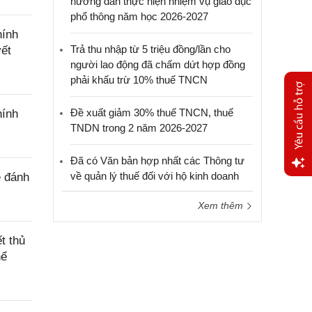
hướng dẫn thực hiện nhiệm vụ giáo dục
phổ thông năm học 2026-2027
hính
Trả thu nhập từ 5 triệu đồng/lần cho
yết
người lao động đã chấm dứt hợp đồng
phải khấu trừ 10% thuế TNCN
Đề xuất giảm 30% thuế TNCN, thuế
hính
TNDN trong 2 năm 2026-2027
Đã có Văn bản hợp nhất các Thông tư
về quản lý thuế đối với hộ kinh doanh
ê đánh
Yêu
cầu
Xem thêm
hỗ trợ
t thủ
hể