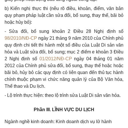
b)
Kiến nghị thực thi (nêu rõ điều, khoản, điểm, văn bản
quy phạm pháp luật cần sửa đổi,
bổ
sung, thay thế, bãi bỏ
hoặc hủy bỏ):
-
Sửa đổi, bổ sung khoản 2 Điều 28 Nghị định số
98/2010/NĐ-CP
ngày 21 tháng 9 năm 2010 của Chính phủ
quy định chi tiết thi hành một số điều của Luật Di sản văn
hóa và Luật sửa đổi, bổ sung; mục 2 điểm e khoản 3 Điều
2 Nghị định số
01/2012/NĐ-CP
ngày 04 tháng 01 năm
2012 của Chính phủ sửa đổi, bổ sung, thay thế hoặc hoặc
bãi bỏ, hủy bỏ các quy định có liên quan đến thủ tục hành
chính thuộc phạm vi chức năng quản lý của Bộ Văn hóa,
Th
ể
thao và Du lịch.
-
Lộ trình thực hiện: theo lộ trình sửa Luật Di sản văn hóa.
Phần III.
LĨNH VỰC D
U
LỊCH
Ngành nghề kinh doanh: Kinh doanh dịch vụ lữ hành