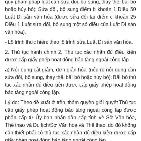
quy phạm pháp luật
cần sửa
đổi,
bổ
sung, thay thế, bãi bỏ
hoặc hủy bỏ): Sửa
đổi, bổ
sung
điểm
b khoản 1 Điều 50
Luật Di sản văn hóa (được sửa
đổi
tại điểm c khoản 25
Điều 1 Luật
sửa đổi, bổ
sung một số điều của Luật Di sản
văn hóa).
-
Lộ trình thực hiện: theo lộ trình sửa Luật Di sản văn hóa.
2.
Thủ tục hành chính 2. Th
ủ
tục xác nhận đủ điều kiện
được cấp giấy phép hoạt động bảo tàng ngoài công lập
a)
Nội dung cắt giảm,
đơn
giản hóa (nêu rõ nội dung cần
sửa
đổi, bổ
sung, thay thế, bãi bỏ hoặc hủy bỏ): Bãi bỏ thủ
tục xác nhận đủ điều kiện được cấp giấy phép hoạt động
bảo tàng ngoài công lập.
Lý do: Theo đề xuất ở trên, thẩm quyền giải quyết Thủ tục
cấp giấy phép hoạt động bảo tàng ngoài công lập được
phân cấp từ
Ủy
ban nhân dân cấp tỉnh về Sở Văn hóa,
Thể thao và Du lịch/S
ở
Văn hóa và Thể thao, do đó không
cần thiết phải có thủ tục xác nhận đủ điều kiện được cấp
giấy phép hoạt động bảo tàng ngoài công lập.