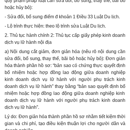
quy phạm pháp luật cần sửa đổi, bổ sung, thay thế, bãi bỏ
hoặc hủy bỏ):
-
Sửa
đổi
, bổ sung điểm đ khoản 1 Điều 33 Luật Du lịch.
-
Lộ trình thực hiện: theo lộ trình sửa Luật Du lịch.
2.
Thủ tục hành chính 2: Thủ tục cấp giấy phép kinh doanh
dịch vụ lữ hành nội địa
a)
Nội dung cắt giảm, đơn giản hóa (nêu rõ nội dung cần
sửa đổi, bổ sung, thay thế, bãi bỏ hoặc hủy bỏ): Đơn giản
hóa thành phần hồ sơ: “bản sao có chứng thực quyết định
bổ nhiệm hoặc
hợp
đồng lao động giữa doanh nghiệp
kinh doanh dịch vụ lữ hành với người phụ trách kinh
doanh dịch vụ lữ hành” thay bằng “bản sao quyết định b
ổ
nhiệm hoặc hợp đồng lao động
giữa
doanh nghiệp kinh
doanh dịch vụ lữ hành với người phụ trách kinh doanh
dịch vụ
lữ
hành”.
Lý do: Đơn giản hóa thành phần hồ sơ nhằm tiết kiệm thời
gian và chi phí, tạo điều kiện thuận lợi cho người dân và