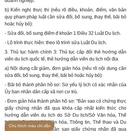
doanh nghiệp.
b)
Kiến nghị thực thi (nêu rõ điều, khoản, điểm, văn bản
quy phạm pháp luật cần sửa
đổi, bổ
sung, thay thế, bãi bỏ
hoặc hủy bỏ):
-
Sửa đổi, bổ sung điểm đ khoản 1 Điều 32 Luật Du lịch.
-
Lộ trình thực hiện: theo lộ trình sửa Luật Du lịch.
3.
Thủ tục hành chính 3: Thủ tục cấp đổi thẻ hướng dẫn
viên du lịch quốc tế, thẻ hướng dẫn viên du lịch nội địa
a) Nội dung cắt giảm, đơn giản hóa (nêu rõ nội dung cần
sửa đổi, b
ổ
sung, thay thế, bãi bỏ hoặc hủy bỏ):
- Bãi bỏ
thành phần hồ sơ: Sơ yếu lý lịch có xác nhận của
Ủy
ban nhân dân
cấp xã
nơi cư trú.
- Đ
ơn giản hóa thành phần hồ sơ: “
B
ản sao có chứng thực
giấy chứng nhận đ
ã
qua khóa cập nhật kiến thức cho
hướng dẫn viên du lịch do Sở Du lịch/S
ở
Văn hóa, Thể
thao và Du lịch/ Sở Văn hóa, Thông tin, Thể thao và Du
Chú thích màu chỉ dẫn
lịch cấp
”
thay bằng “
B
ản sao giấy chứng nhận đã qua