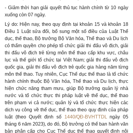
-
Giảm thời hạn giải quyết
thủ
tục hành chính từ 10 ngày
xuống còn 07 ngày.
Lý do: Hiện nay, theo quy định tại khoản 15 và khoản 18
Điều 1 Luật sửa
đổi, bổ
sung một số điều của Luật Th
ể
dục, th
ể
thao, Bộ trưởng Bộ Văn hóa, Th
ể
thao và Du lịch
có th
ẩ
m quyền cho phép t
ổ
chức giải thi đấu vô địch, giải
thi đấu vô địch trẻ từng môn th
ể
thao cấp khu vực, châu
lục và thế giới tổ chức tại Việt Nam; giải thi đấu vô địch
quốc gia, giải thi đấu vô địch trẻ quốc gia hàng năm từng
môn thể thao. Tuy nhiên, Cục Th
ể
dục thể thao là t
ổ
chức
hành chính thuộc Bộ Văn hóa, Thể thao và Du lịch, thực
hiện chức năng tham mưu, giúp Bộ trưởng quản lý nhà
nước và t
ổ
chức thực thi pháp luật về thể dục, thể thao
trên phạm vi cả nước; quản lý và tổ chức thực hiện các
dịch vụ công về thể dục, thể thao theo quy định của pháp
luật (theo Quyết định số
1440/QĐ-BVHTTDL
ngày 05
tháng 6 năm 2023), do đó, Bộ trưởng có th
ể
ban hành văn
bản phân c
ấ
p cho Cục Th
ể
dục thể thao quyết định nội