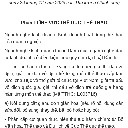
ngày 20 tháng 12 năm 2023 của Thủ tướng Chính phủ)
____________
Phần I.
LĨNH VỰC THỂ DỤC, TH
Ể
THAO
Ngành nghề kinh doanh: Kinh doanh hoạt động thể thao
của doanh nghiệp.
Ngành nghề kinh doanh thuộc Danh mục ngành nghề đầu
tư kinh doanh có điều kiện theo quy định tại Luật Đầu tư.
1.
Thủ tục hành chính 1: Đăng cai
tổ
chức giải thi đấu vô
địch, giải thi đấu vô địch trẻ từng môn thể thao cấp khu
vực, châu lục và thế giới tổ chức tại Việt Nam; giải thi đấu
vô địch quốc gia, giải thi đấu vô địch trẻ quốc gia hàng
năm từng môn thể thao (Mã TTHC: 1.003716)
a) Nội dung cắt giảm, đơn giản hóa (nêu rõ nội dung cần
sửa đổi, bổ sung, thay thế, bãi bỏ hoặc hủy bỏ)
-
Phân cấp cơ quan thực hiện thủ tục hành chính:
từ
Bộ
Văn hóa, Thể thao và Du lịch về Cục Thể dục thể thao.