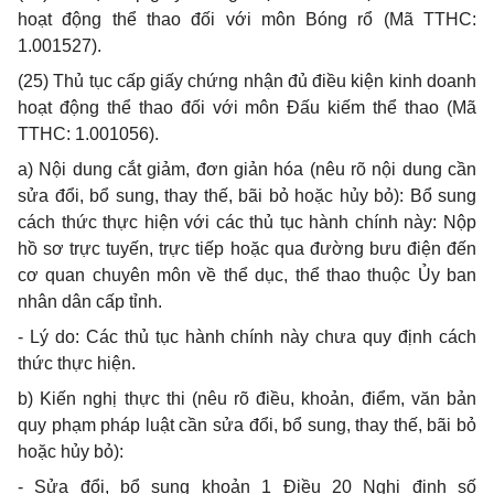
hoạt động thể thao đối với môn Bóng rổ (Mã TTHC:
1.001527).
(25)
Thủ tục cấp giấy chứng nhận đủ điều kiện kinh doanh
hoạt động thể thao đối với môn Đấu kiếm thể thao (Mã
TTHC: 1.001056).
a)
Nội dung cắt giảm,
đơn
giản hóa (nêu rõ nội dung cần
sửa đổi, b
ổ
sung, thay thế, bãi bỏ hoặc hủy bỏ): Bổ sung
cách thức
thực
hiện với các thủ tục hành chính này: Nộp
h
ồ
sơ trực tuyến, trực tiếp hoặc qua đường bưu điện đến
cơ quan chuyên môn về thể dục, thể thao thuộc
Ủy
ban
nhân dân cấp tỉnh.
-
Lý do: Các thủ tục hành chính này chưa quy định cách
thức thực hiện.
b)
Kiến nghị thực thi (nêu rõ điều, khoản, điểm, văn bản
quy phạm pháp luật cần sửa
đổi
,
bổ
sung, thay th
ế
, bãi bỏ
hoặc hủy bỏ):
-
Sửa đổi, bổ sung khoản 1 Điều 20 Nghị định số