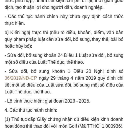
thức phù hợp, nhằm tiết kiệm chi phí đi lại, thời gian giao
dịch, tạo thuận lợi cho người dân, doanh nghiệp.
-
Các thủ tục hành chính này chưa quy định cách thức
thực hiện.
b)
Kiến nghị thực thi (nêu rõ điều, khoản, điểm, văn bản
quy phạm pháp luật cần sửa
đổi, bổ
sung, thay thế, bãi bỏ
hoặc hủy bỏ):
-
Sửa đổi, bổ sung khoản 24 Điều 1 Luật sửa
đổi
, bổ sung
một số điều của Luật Thể dục, thể thao.
-
Sửa đổi, bổ sung khoản 1 Điều 20 Nghị định số
36/2019/NĐ-CP
ngày 29 tháng 4 năm 2019 quy định chi
tiết một số điều
của
Luật sửa
đổi
, bổ sung một số điều của
Luật Thể dục, thể thao.
-
Lộ trình thực hiện: giai đoạn 2023 - 2025.
4.
Các thủ tục hành chính:
(1)
Thủ tục cấp Giấy chứng nhận đủ điều kiện kinh doanh
hoạt động thể thao đối với môn Golf (Mã TTHC: 1.000936).