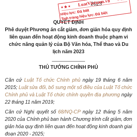
2023
Hiệu lực: Đã biết
Tình trạng hiệu lực: Đã biết
QUYẾT ĐỊNH
Phê duyệt Phương án cắt giảm, đơn giản hóa quy định
liên quan đến hoạt động kinh doanh thuộc phạm vi
chức năng quản lý của Bộ Văn hóa, Thể thao và Du
lịch năm 2023
____________
THỦ TƯỚNG CHÍNH PHỦ
Căn cứ
Luật Tổ chức Chính phủ
ngày 19 tháng 6 năm
2015;
Luật sửa đổi, bổ sung một số điều của Luật Tổ chức
Chính phủ và Luật Tổ chức chính quyền địa phương
ngày
22 thán
g
11 năm 2019;
Căn cứ Nghị quyết s
ố
68/NQ-CP
ngày 12 tháng 5 năm
2020 của Chính phủ ban hành Chương trình cắt giảm, đơn
giản hóa quy định liên quan đến hoạt động kinh doanh giai
đoạn 2020 - 2025;