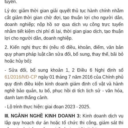
tuy
ế
n.
Lý do: giảm thời gian giải quyết thủ tục hành chính nhằm
cắt giảm thời gian chờ đợi, tạo thuận lợi cho
người
dân,
doanh nghiệp; nộp hồ sơ qua dịch vụ công trực tuyến
nhằm tiết kiệm chi phí đi lại, thời gian giao dịch, tạo thuận
lợi cho người dân, doanh nghiệp.
2.
Kiến nghị thực thi (nêu rõ điều, khoản, điểm, văn bản
quy phạm pháp luật cần sửa
đổi, bổ
sung, thay thế, bãi bỏ
hoặc hủy bỏ):
-
Sửa đổi, bổ sung khoản 1, 2 Điều 6 Nghị định số
61/2016/NĐ-CP
ngày 01 tháng 7 năm 2016 của Chính phủ
quy định điều kiện kinh doanh giám định
cổ
vật và hành
nghề bảo quản, tu b
ổ
, phục hồi di tích lịch sử - văn hóa,
danh lam thắng cảnh.
-
Lộ trình thực hiện: giai đoạn 2023 - 2025.
III. NGÀNH NGH
Ề
KINH DOANH 3:
Kinh doanh dịch vụ
lập quy hoạch dự án hoặc t
ổ
chức thi công, giám sát thi