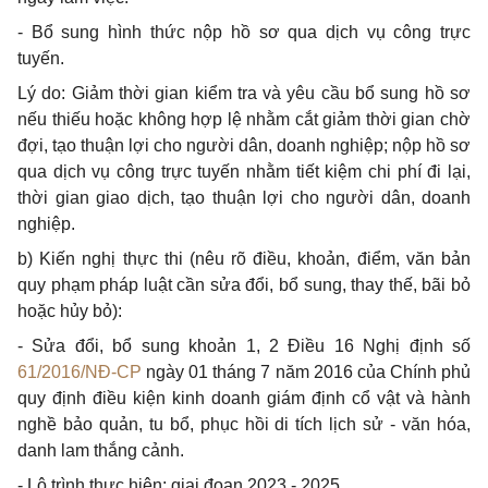
-
Bổ sung hình thức nộp
hồ
sơ qua dịch vụ công trực
tuyến.
Lý do: Giảm thời gian kiểm tra và yêu cầu bổ sung hồ sơ
nếu thiếu hoặc không
hợp
lệ nhằm cắt giảm thời gian chờ
đợi, tạo thuận lợi cho người dân, doanh nghiệp; nộp hồ sơ
qua dịch vụ công trực tuyến nhằm tiết kiệm chi phí đi lại,
thời gian giao dịch, tạo thuận lợi cho người dân, doanh
nghiệp.
b)
Kiến nghị thực thi (nêu rõ điều, khoản, điểm, văn bản
quy phạm pháp luật cần sửa đổi,
bổ
sung, thay thế, bãi bỏ
hoặc hủy bỏ):
-
Sửa đổi, bổ sung khoản 1, 2 Điều 16 Nghị định số
61/2016/NĐ-CP
ngày 01 tháng 7 năm 2016 của Chính phủ
quy định điều kiện kinh doanh giám định cổ vật và hành
nghề bảo quản, tu bổ, phục hồi di tích lịch sử - văn hóa,
danh lam thắng cảnh.
-
Lộ trình thực hiện: giai đoạn 2023 - 2025.