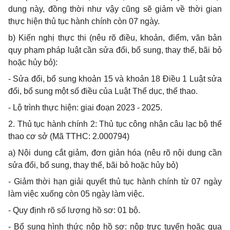
dung này, đồng thời như vậy cũng sẽ giảm v
ề
thời gian
thực hiện th
ủ
tục hành chính còn 07 ngày
.
b) Kiến nghị thực thi (nêu rõ điều, khoản, điểm, văn bản
quy phạm pháp luật cần sửa
đổi, bổ
sung, thay thế, bãi bỏ
hoặc hủy bỏ):
-
Sửa
đổi, bổ
sung khoản 15 và khoản 18 Điều 1 Luật sửa
đổi,
bổ
sung một số điều của Luật Thể dục, thể thao.
-
Lộ trình thực hiện: giai đoạn 2023 - 2025.
2.
Thủ tục hành chính 2: Thủ tục công nhận câu lạc bộ thể
thao cơ sở (Mã TTHC: 2.000794)
a)
Nội dung cắt giảm, đơn giản hóa (nêu rõ nội dung cần
sửa đổi, bổ sung, thay thế, bãi bỏ hoặc hủy bỏ)
-
Giảm thời hạn giải quyết thủ tục hành chính từ 07 ngày
làm việc xuống còn 05 ngày làm việc.
-
Quy định rõ số lượng hồ sơ: 01 bộ.
-
Bổ sung hình thức nộp hồ sơ: nộp trực tuyến hoặc qua