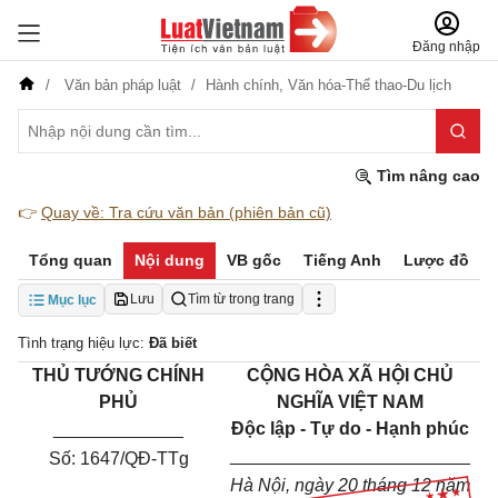
Đăng nhập
Văn bản pháp luật
Hành chính,
Văn hóa-Thể thao-Du lịch
Tìm nâng cao
👉
Quay về: Tra cứu văn bản (phiên bản cũ)
Tổng quan
Nội dung
VB gốc
Tiếng Anh
Lược đồ
Lưu
Tìm từ trong trang
Mục lục
Tình trạng hiệu lực:
Đã biết
THỦ TƯỚNG
CHÍNH
CỘNG HÒA XÃ HỘI CHỦ
PHỦ
NGHĨA VIỆT NAM
_____________
Độc lập - Tự do - Hạnh phúc
________________________
Số:
1647/QĐ-TTg
Hà Nội, ngày
20
tháng 12 năm