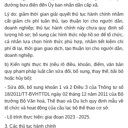
đường bưu điện đến
Ủy
ban nhân dân cấp xã.
Lý do: giảm thời gian giải quyết thủ tục hành chính nhằm
cắt giảm chi phí tuân thủ, tạo thuận lợi cho người dân,
doanh nghiệp; thủ tục hành chính này chưa quy định số
lượng hồ sơ; bổ sung các hình thức nộp hồ sơ để tổ chức,
cá nhân lựa chọn hình thức phù hợp, nhằm tiết kiệm chi
phí đi lại, thời gian giao dịch, tạo thuận lợi cho người dân,
doanh nghiệp.
b)
Kiến nghị thực thi (nêu rõ điều, khoản, điểm, văn bản
quy phạm pháp luật cần sửa
đổi, bổ
sung, thay thế, bãi bỏ
hoặc hủy bỏ):
-
Sửa đổi, bổ sung khoản 1 và 2 Điều 3 của Thông tư số
18/2011/TT
-
BVHTTDL ngày 02 tháng 12 năm 2011 của Bộ
trưởng Bộ Văn hoá, Thể thao và Du lịch quy định mẫu v
ề
t
ổ
chức và hoạt động của câu lạc bộ thể thao cơ sở.
-
Lộ trình thực hiện: giai đoạn 2023 - 2025.
3.
Các th
ủ
tục hành chính