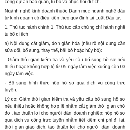
công dự án bảo quản, tu
bổ
và phục hồi di tích.
Ngành nghề kinh doanh thuộc Danh mục ngành nghề đầu
tư kinh doanh có điều kiện theo quy định tại Luật Đầu tư.
1.
Thủ tục hành chính 1: Thủ tục cấp chứng chỉ hành nghề
tu bổ di tích
a)
Nội dung cắt giảm, đơn giản hóa (nêu rõ nội dung cần
sửa
đổi, bổ
sung, thay thế, bãi bỏ hoặc hủy bỏ):
-
Giảm thời gian kiểm tra và yêu cầu bổ sung hồ sơ nếu
thiếu hoặc không hợp lệ từ 05 ngày làm việc xuống còn 03
ngày làm việc.
-
B
ổ
sung hình thức nộp hồ sơ qua dịch vụ công trực
tuyến.
Lý do: Giảm thời gian k
iể
m tra và yêu cầu bổ sung hồ sơ
nếu thiếu hoặc không
hợp
lệ nhằm cắt giảm thời gian chờ
đợi, tạo thuận lợi cho người dân, doanh nghiệp; nộp hồ sơ
qua dịch vụ công trực tuyến nhằm tiết kiệm chi phí đi lại,
thời gian giao dịch, tạo thuận lợi cho người dân, doanh