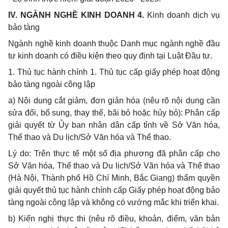
IV. NGÀNH NGH
Ề
KINH DOANH 4.
Kinh doanh dịch vụ
bảo tàng
Ngành nghề kinh doanh thuộc Danh mục ngành nghề đầu
tư kinh doanh có điều kiện theo quy định tại Luật Đầu tư.
1.
Thủ tục hành chính 1. Thủ tục cấp giấy phép hoạt động
bảo tàng ngoài công lập
a)
Nội dung cắt giảm, đơn giản hóa (nêu rõ nội dung cần
sửa
đổi
, bổ sung, thay thế,
bãi bỏ
hoặc hủy bỏ): Phân cấp
giải
quyết từ Ủy
ban nhân dân cấp tỉnh v
ề
S
ở
Văn hóa,
Thể thao và Du lịch/S
ở
Văn hóa và Thể thao.
Lý do: Trên thực t
ế
một s
ố
địa phương đ
ã
phân c
ấ
p cho
Sở Văn hóa, Thể thao và Du lịch/S
ở
Văn hóa và Thể thao
(Hà Nội, Thành phố Hồ Chí Minh, Bắc Giang) th
ẩ
m quyền
giải quyết thủ tục hành chính cấp Giấy phép hoạt động bảo
tàng ngoài công lập và không có vướng
mắc khi triển
khai.
b)
Kiến nghị thực thi (nêu rõ điều, khoản, điểm, văn bản