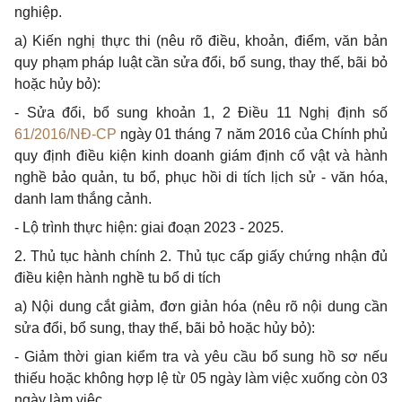
nghiệp.
a)
Kiến nghị thực thi (nêu rõ điều, khoản, điểm, văn bản
quy phạm pháp luật cần sửa đổi,
bổ
sung, thay thế, bãi bỏ
hoặc hủy bỏ):
-
Sửa
đổi, bổ
sung khoản 1,
2 Điều 11 Nghị định số
61/2016/NĐ-CP
ngày 01 tháng 7 năm 2016 của Chính phủ
quy định điều kiện kinh doanh giám định
cổ
vật và hành
nghề bảo quản, tu bổ, phục hồi di tích lịch sử - văn hóa,
danh lam thắng cảnh.
-
Lộ trình thực hiện: giai đoạn 2023 - 2025.
2.
Thủ tục hành chính 2. Thủ tục cấp giấy chứng nhận đủ
điều kiện hành nghề tu b
ổ
di tích
a)
Nội dung cắt giảm, đơn giản hóa (nêu rõ nội dung cần
sửa
đổi
, bổ sung, thay thế,
bãi bỏ
hoặc hủy bỏ):
-
Giảm thời gian kiểm tra và yêu cầu bổ sung hồ sơ nếu
thiếu hoặc không
hợp
lệ từ 05 ngày làm việc xuống còn 03
ngày làm việc.