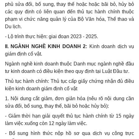
phủ sửa đổi, bổ sung, thay thế hoặc hoặc b
ã
i bỏ, hủy bỏ
các quy định có liên quan đến thủ tục hành chính thuộc
phạm vi chức năng quản lý của Bộ Văn hóa, Thể thao và
Du lịch.
-
Lộ trình thực hiện: giai đoạn 2023 - 2025.
II. NGÀNH NGHỀ KINH DOANH 2:
Kinh doanh dịch vụ
giám định cổ vật.
Ngành nghề kinh doanh thuộc Danh mục ngành nghề đầu
tư kinh doanh có điều kiện theo quy định tại Luật Đầu tư.
Thủ tục hành chính: Th
ủ
tục cấp giấy chứng nhận đủ điều
kiện kinh doanh giám định c
ổ
vật
1.
Nội dung cắt giảm, đơn giản hóa (nêu rõ nội dung cần
sửa
đổi
, bổ sung, thay thế, bãi bỏ hoặc hủy bỏ):
-
Giảm
thời
hạn giải quyết thủ tục hành chính từ 15 ngày
làm việc xuống còn 12 ngày làm việc.
-
Bổ sung hình thức nộp hồ sơ qua dịch vụ công trực