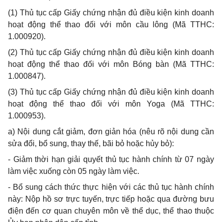
(1)
Thủ tục cấp Giấy chứng nhận đủ điều kiện kinh doanh
hoạt động th
ể
thao đối với môn cầu lông (M
ã
TTHC:
1.000920).
(2)
Thủ tục cấp Giấy chứng nhận đủ điều kiện kinh doanh
hoạt động th
ể
thao đối với môn Bóng bàn (M
ã
TTHC:
1.000847).
(3)
Thủ tục cấp Giấy chứng nhận đủ điều kiện kinh doanh
hoạt động thể thao đối với môn Yoga (Mã TTHC:
1.000953).
a)
Nội dung cắt giảm, đơn giản hóa (nêu rõ nội dung cần
sửa
đổi, bổ
sung, thay thế, bãi bỏ hoặc hủy bỏ):
-
Giảm thời hạn giải quyết thủ tục hành chính từ 07 ngày
làm việc xuống còn 05 ngày làm việc.
-
Bổ sung cách thức thực hiện với các thủ tục hành chính
này: Nộp hồ sơ trực tuyến, trực tiếp hoặc qua
đường
bưu
điện đến cơ quan chuyên môn
về thể
dục, thể thao thuộc