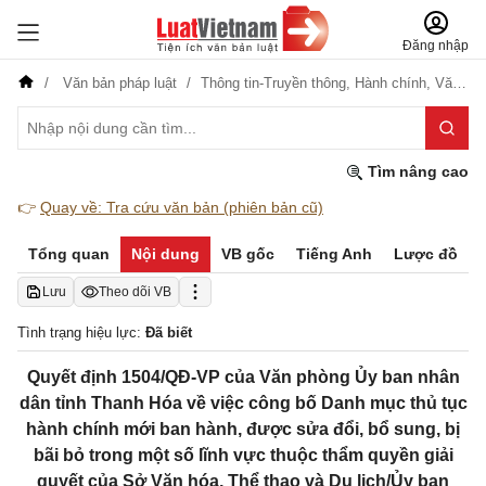
Đăng nhập
Văn bản pháp luật
Thông tin-Truyền thông,
Hành chính,
Văn hóa-Thể thao-Du lịch
Tìm nâng cao
👉
Quay về: Tra cứu văn bản (phiên bản cũ)
Tổng quan
Nội dung
VB gốc
Tiếng Anh
Lược đồ
Lưu
Theo dõi VB
Tình trạng hiệu lực:
Đã biết
Quyết định 1504/QĐ-VP của Văn phòng Ủy ban nhân
dân tỉnh Thanh Hóa về việc công bố Danh mục thủ tục
hành chính mới ban hành, được sửa đổi, bổ sung, bị
bãi bỏ trong một số lĩnh vực thuộc thẩm quyền giải
quyết của Sở Văn hóa, Thể thao và Du lịch/Ủy ban