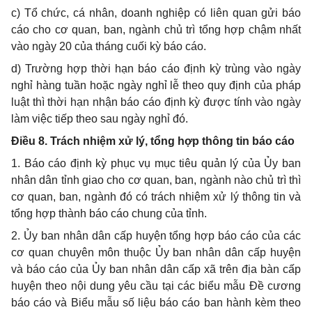
c) Tổ chức, cá nhân, doanh nghiệp có liên quan gửi báo
cáo cho cơ quan, ban, ngành chủ trì tổng hợp chậm nhất
vào ngày 20 của tháng cuối kỳ báo cáo.
d) Trường hợp thời hạn báo cáo định kỳ trùng vào ngày
nghỉ hàng tuần hoặc ngày nghỉ lễ theo quy định của pháp
luật thì thời hạn nhận báo cáo định kỳ được tính vào ngày
làm việc tiếp theo sau ngày nghỉ đó.
Điều 8. Trách nhiệm xử lý, tổng hợp thông tin báo cáo
1. Báo cáo định kỳ phục vụ mục tiêu quản lý của Ủy ban
nhân dân tỉnh giao cho cơ quan, ban, ngành nào chủ trì thì
cơ quan, ban, ngành đó có trách nhiệm xử lý thông tin và
tổng hợp thành báo cáo chung của tỉnh.
2.
Ủy ban nhân dân
cấp huyện tổng hợp báo cáo của các
cơ quan
chuyên môn thuộc
Ủy ban nhân dân
cấp huyện
và báo cáo của
Ủy ban nhân dân
cấp xã trên địa bàn
cấp
huyện theo nội dung
yêu cầu
tại các biểu mẫu Đ
ề
cương
báo cáo
và Biểu mẫu số liệu
báo cáo
ban hành kèm theo