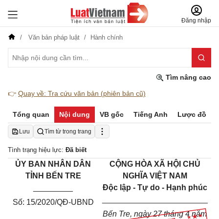
Đăng nhập
Văn bản pháp luật
Hành chính
Tìm nâng cao
👉
Quay về: Tra cứu văn bản (phiên bản cũ)
Tổng quan
Nội dung
VB gốc
Tiếng Anh
Lược đồ
Lưu
Tìm từ trong trang
Tình trạng hiệu lực:
Đã biết
ỦY BAN NHÂN DÂN
CỘNG HÒA XÃ HỘI CHỦ
TỈNH BẾN TRE
NGHĨA VIỆT NAM
_________
Độc lập - Tự do - Hạnh phúc
________________________
Số: 15/2020/QĐ-UBND
Bến Tre, ngày 27 tháng 4 năm