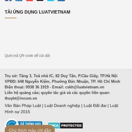
TẢI ỨNG DỤNG LUATVIETNAM
Quét mã QR code để cài đặt
Trụ sở: Tầng 3, Toà nhà IC, 82 Duy Tân, P.Cầu Giấy, TP.Hà Nội
VPĐD: 648 Nguyễn Kiệm, Phường Đức Nhuận, TP. Hồ Chí Minh
Điện thoại: 0938 36 1919 - Email:
cskh@luatvietnam.vn
Liên hệ quảng cáo; quyền tác giả và các quyền liên quan:
thuybt@incom.vn
Văn Bản Pháp Luật
|
Luật Doanh nghiệp
|
Luật Đất đai
|
Luật
Hình sự 2015
Chú thích màu chỉ dẫn