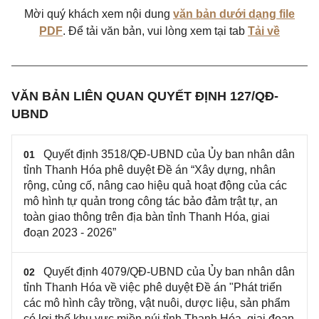
Mời quý khách xem nội dung
văn bản dưới dạng file
PDF
. Để tải văn bản, vui lòng xem tại tab
Tải về
VĂN BẢN LIÊN QUAN QUYẾT ĐỊNH 127/QĐ-
UBND
Quyết định 3518/QĐ-UBND của Ủy ban nhân dân
01
tỉnh Thanh Hóa phê duyệt Đề án “Xây dựng, nhân
rộng, củng cố, nâng cao hiệu quả hoạt động của các
mô hình tự quản trong công tác bảo đảm trật tự, an
toàn giao thông trên địa bàn tỉnh Thanh Hóa, giai
đoạn 2023 - 2026”
Quyết định 4079/QĐ-UBND của Ủy ban nhân dân
02
tỉnh Thanh Hóa về việc phê duyệt Đề án "Phát triển
các mô hình cây trồng, vật nuôi, dược liệu, sản phẩm
có lợi thế khu vực miền núi tỉnh Thanh Hóa, giai đoạn