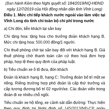
(Ban
hành Kèm theo Nghị quyết số: 184/2019/NQ-HĐND
ngày 12/7/2019 của Hội đồng nhân dân tỉnh Vĩnh Long)
Điều 1. Mức chi tiếp khách nước ngoài vào làm việc tại
Vĩnh Long do tỉnh chi toàn bộ chi phí trong nước
a) Chi đón, tiễn khách tại sân bay
Chi tặng hoa: tặng hoa cho trưởng đoàn khách hạng B.
Mức chi tặng hoa:
500.000
đồng/1 người.
Chi thuê phòng chờ tại sân bay đối với khách hạng B. Giá
thuê phòng chờ thanh toán căn cứ theo hoá đơn hợp
pháp, hợp lệ theo quy định của pháp luật.
b) Tiêu chuẩn xe ô tô đưa, đón khách
Đoàn là khách hạng B, hạng C: Trưởng đoàn bố trí một xe
riêng. Riêng trường hợp phó đoàn là cấp thứ trưởng và
cấp tương đương bố trí 02 người/xe. Các đoàn viên trong
đoàn đi xe nhiều chỗ ngồi.
Tiêu chuẩn xe hộ tống, xe cảnh sát dẫn đường: Thực hiện
theo quy định tại Nghị định số
145/2013/NĐ-CP
ngày