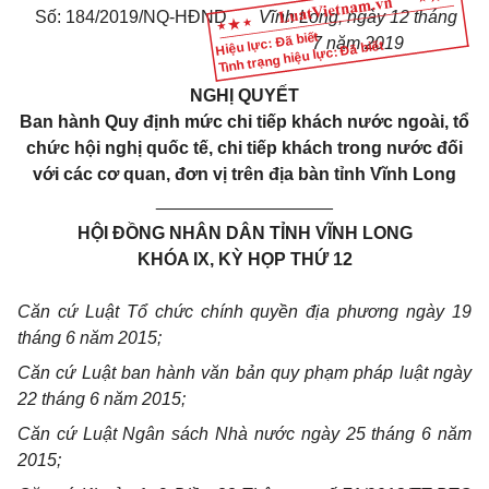
Số: 184/2019/NQ-HĐND
Vĩnh Long, ngày 12 tháng
Hiệu lực: Đã biết
7 năm 2019
Tình trạng hiệu lực: Đã biết
NGHỊ QUYẾT
Ban hành Quy định mức chi tiếp khách nước ngoài, tổ
chức hội nghị quốc tế, chi tiếp khách trong nước đối
với các cơ quan, đơn vị trên địa bàn tỉnh Vĩnh Long
__________________
HỘI ĐỒNG NHÂN DÂN TỈNH VĨNH LONG
KHÓA IX, KỲ HỌP THỨ 12
Căn cứ Luật Tổ chức chính quyền địa phương ngày 19
tháng 6 năm 2015;
Căn cứ Luật ban hành văn bản quy phạm pháp luật ngày
22 tháng 6 năm 2015;
Căn cứ Luật Ngân sách Nhà nước ngày 25 tháng 6 năm
2015;