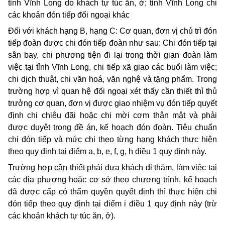
tỉnh Vĩnh Long do khách tự túc ăn, ở; tỉnh Vĩnh Long chi
các khoản đón tiếp đối ngoại khác
Đối với khách hạng B, hạng C: Cơ quan, đơn vị chủ trì đón
tiếp đoàn được chi đón tiếp đoàn như sau: Chi đón tiếp tại
sân bay, chi phương tiện đi lại trong thời gian đoàn làm
việc tại tỉnh Vĩnh Long, chi tiếp xã giao các buổi làm việc;
chi dịch thuật, chi văn hoá, văn nghệ và tặng phẩm. Trong
trường hợp vì quan hệ đối ngoại xét thấy cần thiết thì thủ
trưởng cơ quan, đơn vị được giao nhiệm vụ đón tiếp quyết
định chi chiêu đãi hoặc chi mời cơm thân mật và phải
được duyệt trong đề án, kế hoạch đón đoàn. Tiêu chuẩn
chi đón tiếp và mức chi theo từng hạng khách thực hiện
theo quy định tại điểm a, b, e, f, g, h điều 1 quy định này.
Trường hợp cần thiết phải đưa khách đi thăm, làm việc tại
các địa phương hoặc cơ sở theo chương trình, kế hoạch
đã được cấp có thẩm quyền quyết định thì thực hiện chi
đón tiếp theo quy định tại điểm i điều 1 quy định này (trừ
các khoản khách tự túc ăn, ở).