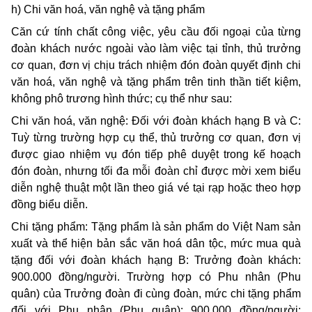
h) Chi văn hoá, văn nghệ và tặng phẩm
Căn cứ tính chất công việc, yêu cầu đối ngoại của từng
đoàn khách nước ngoài vào làm việc tại tỉnh, thủ trưởng
cơ quan, đơn vị chịu trách nhiệm đón đoàn quyết định chi
văn hoá, văn nghệ và tặng phẩm trên tinh thần tiết kiệm,
không phô trương hình thức; cụ thể như sau:
Chi văn hoá, văn nghệ: Đối với đoàn khách hạng B và C:
Tuỳ từng trường hợp cụ thể, thủ trưởng cơ quan, đơn vị
được giao nhiệm vụ đón tiếp phê duyệt trong kế hoạch
đón đoàn, nhưng tối đa mỗi đoàn chỉ được mời xem biểu
diễn nghệ thuật một lần theo giá vé tại rạp hoặc theo hợp
đồng biểu diễn.
Chi tặng phẩm: Tặng phẩm là sản phẩm do Việt Nam sản
xuất và thể hiện bản sắc văn hoá dân tộc, mức mua quà
tặng đối với đoàn khách hạng B: Trưởng đoàn khách:
900.000 đồng/người. Trường hợp có Phu nhân (Phu
quân) của Trưởng đoàn đi cùng đoàn, mức chi tặng phẩm
đối với Phu nhân (Phu quân): 900.000 đồng/người;