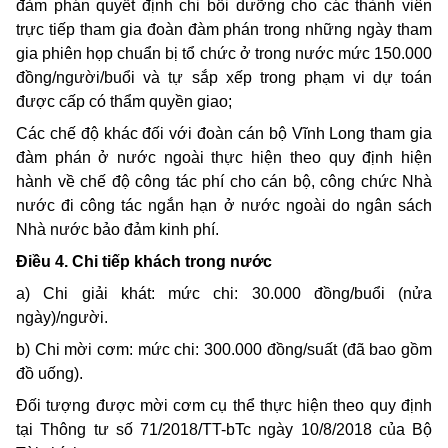
đàm phán quyết định chi bồi dưỡng cho các thành viên
trực tiếp tham gia đoàn đàm phán trong những ngày tham
gia phiên họp chuẩn bị tổ chức ở trong nước mức 150.000
đồng/người/buổi và tự sắp xếp trong phạm vi dự toán
được cấp có thẩm quyền giao;
Các chế độ khác đối với đoàn cán bộ Vĩnh Long tham gia
đàm phán ở nước ngoài thực hiện theo quy định hiện
hành về chế độ công tác phí cho cán bộ, công chức Nhà
nước đi công tác ngắn hạn ở nước ngoài do ngân sách
Nhà nước bảo đảm kinh phí.
Điều 4. Chi tiếp khách trong nước
a) Chi giải khát: mức chi: 30.000 đồng/buổi (nửa
ngày)/người.
b) Chi mời cơm: mức chi: 300.000 đồng/suất (đã bao gồm
đồ uống).
Đối tượng được mời cơm cụ thể thực hiện theo quy định
tại Thông tư số
71/2018/TT-bTc
ngày 10/8/2018 của Bộ