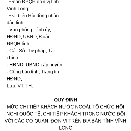
- Đoàn ĐBQH đơn vị tỉnh
Vĩnh Long;
- Đại biểu Hội đồng nhân
dân tỉnh;
- Văn phòng: Tỉnh ủy,
HĐND, UBND, Đoàn
ĐBQH tỉnh;
- Các Sở: Tư pháp, Tài
chính;
-
HĐND, UBND cấp huyện;
- Công báo tỉnh, Trang tin
HĐND;
Lưu: VT, TH.
QUY ĐỊNH
MỨC CHI TIẾP KHÁCH NƯỚC NGOÀI, TỔ CHỨC HỘI
NGHỊ QUỐC TẾ, CHI TIẾP KHÁCH TRONG NƯỚC ĐỐI
VỚI CÁC CƠ QUAN, ĐƠN VỊ TRÊN ĐỊA BÀN TỈNH VĨNH
LONG