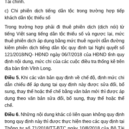
Tài chính.
c) Chi phiên dịch tiếng dân tộc trong trường hợp tiếp
khách dân tộc thiểu số
Trong trường hợp phải đi thuê phiên dịch (dịch nói) từ
tiếng Việt sang tiếng dân tộc thiểu số và ngược lại, mức
thuê phiên dịch áp dụng bằng mức thuê người dẫn đường
kiêm phiên dịch tiếng dân tộc quy định tại Nghị quyết số
121/2018/NQ- HĐND ngày 06/7/2018 của HĐND tỉnh quy
định nội dung, mức chi của các cuộc điều tra thống kê trên
địa bàn tỉnh Vĩnh Long.
Điều 5.
Khi các văn bản quy định về chế độ, định mức chi
dẫn chiếu để áp dụng tại quy định này được sửa đổi, bổ
sung, thay thế hoặc thể chế bằng văn bản mới thì được áp
dụng theo văn bản sửa đổi, bổ sung, thay thế hoặc thể
chế.
Điều 6.
Những nội dung khác có liên quan không quy định
trong quy định này thì được thực hiện theo các quy định tại
Thông tư số 71/2018/TT-BTC ngày 10/8/2018 của Bộ Tài