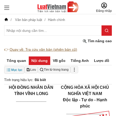
Đăng nhập
Văn bản pháp luật
Hành chính
Tìm nâng cao
👉
Quay về: Tra cứu văn bản (phiên bản cũ)
Tổng quan
Nội dung
VB gốc
Tiếng Anh
Lược đồ
Lưu
Tìm từ trong trang
Mục lục
Tình trạng hiệu lực:
Đã biết
HỘI ĐỒNG NHÂN DÂN
CỘNG HÒA XÃ HỘI CHỦ
TỈNH VĨNH LONG
NGHĨA VIỆT NAM
_____________
Độc lập - Tự do - Hạnh
phúc
________________