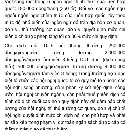
Việt sang một trong 6 ngôn ngữ chính thức của Liên hợp
quốc: 180.000 đồng/trang (350 từ); Đối với các ngôn ngữ
ngoài ngôn ngữ chính thức của Liên hợp quốc, tùy theo
mức độ phổ biến của ngôn ngữ đó trên địa bàn cơ quan,
đơn vị, thủ trưởng cơ quan, đơn vị quyết định mức chi
biên dịch được phép tăng tối đa 30% mức chi quy định.
Chi dịch nói: Dịch nói thông thường: 250.000
đồng/giờ/người, tương đương 2.000.000
đồng/ngày/người làm việc 8 tiếng; Dịch đuổi (dịch đồng
thời): 500.000 đồng/giờ/người, tương đương 4.000.000
đồng/ngày/người làm việc 8 tiếng; Trong trường hợp đặc
biệt tổ chức các hội nghị quốc tế có quy mô lớn hoặc các
hội nghị song phương, đàm phán ký kết hiệp định, công
ước, hội nghị chuyên ngành, cần phải thuê phiên dịch có
trình độ dịch đuổi cao hơn quy định này để đảm bảo chất
lượng của hội nghị, thì thủ trưởng cơ quan, đơn vị chủ trì
hội nghị quyết định mức chi dịch nói cho phù hợp và phải
tự sắp xếp trong phạm vi dự toán ngân sách được cấp có
thẩm quyền giao để thực hiện;