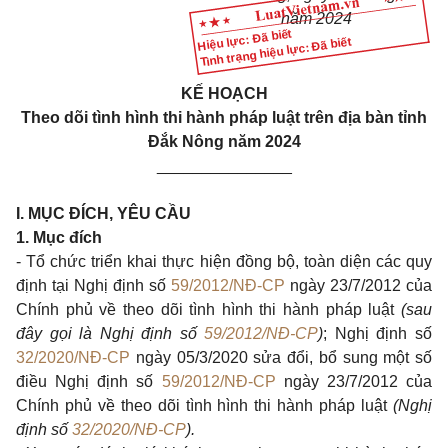
năm 2024
Hiệu lực: Đã biết
Tình trạng hiệu lực: Đã biết
KẾ HOẠCH
Theo dõi tình hình thi hành pháp luật trên địa bàn tỉnh
Đắk Nông năm 2024
_______________
I. MỤC ĐÍCH, YÊU CẦU
1. Mục đích
- Tổ chức triển khai thực hiện đồng bộ, toàn diện các quy
định tại Nghị định số
59/2012/NĐ-CP
ngày 23/7/2012 của
Chính phủ về theo dõi tình hình thi hành pháp luật
(sau
đây gọi là Nghị định số
59/2012/NĐ-CP
)
; Nghị định số
32/2020/NĐ-CP
ngày 05/3/2020 sửa đổi, bổ sung một số
điều Nghị định số
59/2012/NĐ-CP
ngày 23/7/2012 của
Chính phủ về theo dõi tình hình thi hành pháp luật
(Nghị
định số
32/2020/NĐ-CP
).