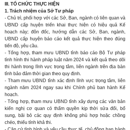
III. TỔ CHỨC THỰC HIỆN
1. Trách nhiệm của Sở Tư pháp
- Chủ trì, phối hợp với các Sở, Ban, ngành có liên quan và
UBND cấp huyện triển khai thực hiện có hiệu quả Kế
hoạch này; đôn đốc, hướng dẫn các Sở, Ban, ngành,
UBND cấp huyện báo cáo kết quả thực hiện theo đúng
tiến độ, yêu cầu.
- Tổng hợp, tham mưu UBND tỉnh báo cáo Bộ Tư pháp
tình hình thi hành pháp luật năm 2024 và kết quả theo dõi
thi hành trong lĩnh vực trọng tâm, liên ngành trên địa bàn
tỉnh bảo đảm thời gian theo quy định.
- Tham mưu UBND tỉnh xác định lĩnh vực trọng tâm, liên
ngành năm 2024 ngay sau khi Chính phủ ban hành Kế
hoạch.
- Tổng hợp, tham mưu UBND tỉnh xây dựng các văn bản
kiến nghị cơ quan có thẩm quyền kịp thời sửa đổi, bổ
sung, bãi bỏ các quy định không phù hợp hoặc chồng
chéo, thiếu tính khả thi.
- Căn cứ tình hình và yêu cầu thực tế, chủ động ban hành