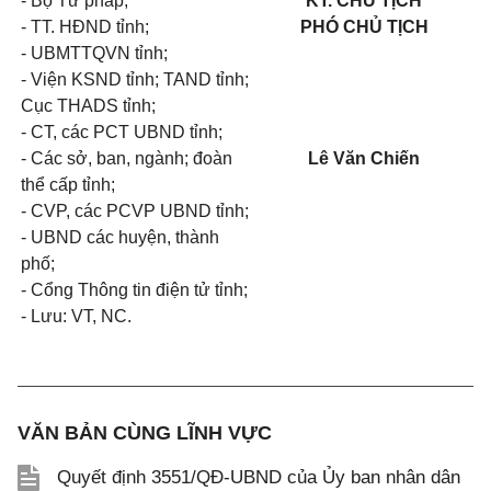
- Bộ Tư pháp;
KT. CHỦ TỊCH
- TT. HĐND tỉnh;
PHÓ CHỦ TỊCH
- UBMTTQVN tỉnh;
- Viện KSND tỉnh; TAND tỉnh;
Cục THADS tỉnh;
- CT, các PCT UBND tỉnh;
- Các sở, ban, ngành; đoàn
Lê Văn Chiến
thể cấp tỉnh;
- CVP, các PCVP UBND tỉnh;
- UBND các huyện, thành
phố;
- Cổng Thông tin điện tử tỉnh;
- Lưu: VT, NC.
VĂN BẢN CÙNG LĨNH VỰC
Quyết định 3551/QĐ-UBND của Ủy ban nhân dân