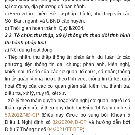
tại cơ quan, địa phương đã ban hành.
c) Đơn vị thực hiện: Sở Tư pháp chủ trì, phối hợp với các
Sở, Ban, ngành và UBND cấp huyện.
d) Thời gian hoàn thành: Quý II/2024.
3.2. Tổ chức thu thập, xử lý thông tin theo dõi tình hình
thi hành pháp luật
a) Nội dung hoạt động:
- Tiếp nhận, thu thập thông tin phản ánh, dư luận từ các
phương tiện thông tin đại chúng; phản ánh, kiến nghị,
khiếu nại, tố cáo của các cơ quan, tổ chức, cá nhân; thông
tin từ quản lý nhà nước theo lĩnh vực; thông tin từ kết quả
hoạt động của các cơ quan giám sát, kiểm tra, thanh tra,
điều tra, xử lý, truy tố, xét xử.
- Xử lý theo thẩm quyền hoặc kiến nghị cơ quan, người có
thẩm quyền xử lý theo quy định tại Điều 14 Nghị định số
59/2012/NĐ-CP
(Điều này được bổ sung bởi Khoản 5
Điều 1 Nghị định số
32/2020/NĐ-CP
và hướng dẫn bởi
Điều 7 Thông tư số
04/2021/TT-BTP
)