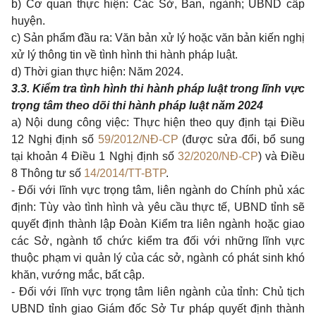
b) Cơ quan thực hiện: Các Sở, Ban, ngành; UBND cấp
huyện.
c) Sản phẩm đầu ra: Văn bản xử lý hoặc văn bản kiến nghị
xử lý thông tin về tình hình thi hành pháp luật.
d) Thời gian thực hiện: Năm 2024.
3.3. Kiểm tra tình hình thi hành pháp luật trong lĩnh vực
trọng tâm theo dõi thi hành pháp luật năm 2024
a) Nội dung công việc: Thực hiện theo quy định tại Điều
12 Nghị định số
59/2012/NĐ-CP
(được sửa đổi, bổ sung
tại khoản 4 Điều 1 Nghị định số
32/2020/NĐ-CP
) và Điều
8 Thông tư số
14/2014/TT-BTP
.
- Đối với lĩnh vực trọng tâm, liên ngành do Chính phủ xác
định: Tùy vào tình hình và yêu cầu thực tế, UBND tỉnh sẽ
quyết định thành lập Đoàn Kiểm tra liên ngành hoặc giao
các Sở, ngành tổ chức kiểm tra đối với những lĩnh vực
thuộc phạm vi quản lý của các sở, ngành có phát sinh khó
khăn, vướng mắc, bất cập.
- Đối với lĩnh vực trọng tâm liên ngành của tỉnh: Chủ tịch
UBND tỉnh giao Giám đốc Sở Tư pháp quyết định thành