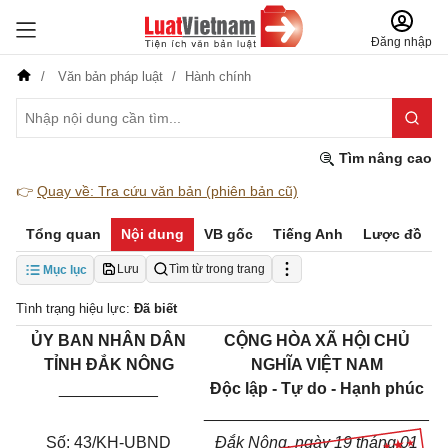
Đăng nhập
Văn bản pháp luật
Hành chính
Tìm nâng cao
👉
Quay về: Tra cứu văn bản (phiên bản cũ)
Tổng quan
Nội dung
VB gốc
Tiếng Anh
Lược đồ
Lưu
Tìm từ trong trang
Mục lục
Tình trạng hiệu lực:
Đã biết
ỦY BAN NHÂN DÂN
CỘNG HÒA XÃ HỘI CHỦ
TỈNH ĐẮK NÔNG
NGHĨA VIỆT NAM
___________
Độc lập - Tự do - Hạnh phúc
_________________________
Số: 43/KH-UBND
Đắk Nông, ngày 19 tháng 01