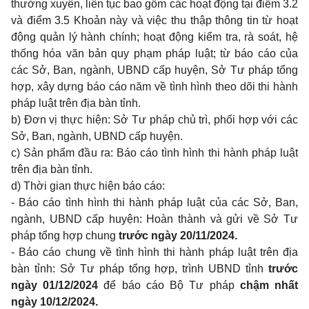
thường xuyên, liên tục bao gồm các hoạt động tại điểm 3.2
và điểm 3.5 Khoản này và việc thu thập thông tin từ hoạt
động quản lý hành chính; hoạt động kiểm tra, rà soát, hệ
thống hóa văn bản quy phạm pháp luật; từ báo cáo của
các Sở, Ban, ngành, UBND cấp huyện, Sở Tư pháp tổng
hợp, xây dựng báo cáo năm về tình hình theo dõi thi hành
pháp luật trên địa bàn tỉnh.
b) Đơn vị thực hiện: Sở Tư pháp chủ trì, phối hợp với các
Sở, Ban, ngành, UBND cấp huyện.
c) Sản phẩm đầu ra: Báo cáo tình hình thi hành pháp luật
trên địa bàn tỉnh.
d) Thời gian thực hiện báo cáo:
- Báo cáo tình hình thi hành pháp luật của các Sở, Ban,
ngành, UBND cấp huyện: Hoàn thành và gửi về Sở Tư
pháp tổng hợp chung
trước ngày 20/11/2024.
- Báo cáo chung về tình hình thi hành pháp luật trên địa
bàn tỉnh: Sở Tư pháp tổng hợp, trình UBND tỉnh
trước
ngày 01/12/2024
để báo cáo Bộ Tư pháp
chậm nhất
ngày 10/12/2024.