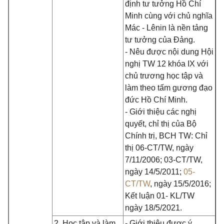
định tư tưởng Hồ Chí
Minh cùng với chủ nghĩa
Mác - Lênin là nền tảng
tư tưởng của Đảng.
- Nêu được nội dung Hội
nghị TW 12 khóa IX với
chủ trương học tập và
làm theo tấm gương đạo
đức Hồ Chí Minh.
- Giới thiệu các nghị
quyết, chỉ thị của Bộ
Chính trị, BCH TW: Chỉ
thị 06-CT/TW, ngày
7/11/2006; 03-CT/TW,
ngày 14/5/2011;
05-
CT/TW
, ngày 15/5/2016;
Kết luận 01- KL/TW
ngày 18/5/2021.
2. Học tập và làm
- Giới thiệu được ý