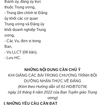
thành ủy, đảng ủy trực
thuộc Trung ương,
- Trung tâm chính trị Đảng
ủy khối các cơ quan
Trung ương và Đảng ủy
khối doanh nghiệp Trung
ương,
- Các Vụ, đơn vị trong
Ban,
- Vụ LLCT (08 bản),
- Lưu HC.
NHỮNG NỘI DUNG CẦN CHÚ Ý
KHI GIẢNG CÁC BÀI TRONG CHƯƠNG TRÌNH BỒI
DƯỠNG NHẬN THỨC VỀ ĐẢNG
(Kèm theo Hướng dẫn số 61-HD/BTGTW,
ngày 16 tháng 6 năm 2022 của Ban Tuyên giáo Trung
ương)
I. NHỮNG YÊU CẦU CẦN ĐẠT