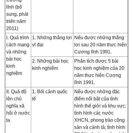
lĩnh (bổ
sung, phát
triển năm
2011)
I. Quá trình
1. Những thắng lợi
Nếu được những thắng
cách mạng
vĩ đại
lợi sau 20 năm thực hiện
và những
Cương lĩnh 1991.
bài học
2. Những bài học
Phân tích được 5 bài
kinh
kinh nghiệm
học kinh nghiệm của 20
nghiệm
năm thực hiện Cương
lĩnh 1991.
II. Quá độ
1. Bối cảnh quốc
Nêu được những đặc
lên chủ
tế
điểm nổi bật của tình
nghĩa xã
hình thế giới và khu vực;
hội ở nước
tình hình các nước
ta
XHCN, phong trào cộng
sản và cánh tả; tình hình