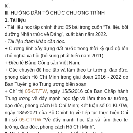
tế.
III. HƯỚNG DẪN TỔ CHỨC CHƯƠNG TRÌNH
1. Tài liệu
- Tài liệu học tập chính thức: 05 bài trong cuốn “Tài liệu bồi
dưỡng Nhận thức về Đảng”, xuất bản năm 2022.
- Tài liệu tham khảo cần đọc:
+ Cương lĩnh xây dựng đất nước trong thời kỳ quá độ lên
chủ nghĩa xã hội (bổ sung phát triển năm 2011).
+ Điều lệ Đảng Cộng sản Việt Nam.
+ Các chuyên đề học tập và làm theo tư tưởng, đạo đức,
phong cách Hồ Chí Minh trong giai đoạn 2016 - 2022 do
Ban Tuyên giáo Trung ương biên soạn.
+ Chỉ thị
05-CT/TW
, ngày 15/5/2016 của Ban Chấp hành
Trung ương về đẩy mạnh học tập và làm theo tư tưởng,
đạo đức, phong cách Hồ Chí Minh; Kết luận số 01-KL/TW,
ngày 18/5/2021 của Bộ Chính trị về tiếp tục thực hiện Chỉ
thị số
05-CT/TW
“Về đẩy mạnh học tập và làm theo tư
tưởng, đạo đức, phong cách Hồ Chí Minh”.