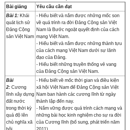
Bài giảng
Yêu cầu cần đạt
Bài 1:
Khái
- Hiểu biết và nắm được những mốc son
quát lịch sử
về quá trình ra đời Đảng Cộng sản Việt
Đảng Cộng
Nam là Bước ngoặt quyết định của cách
sản Việt Nam
mạng Việt Nam.
- Hiểu biết và nắm được những thành tựu
của cách mạng Việt Nam dưới sự lãnh
đạo của Đảng.
- Hiểu biết những truyền thống vẻ vang
của Đảng Cộng sản Việt Nam.
Bài
- Hiểu biết về mốc thời gian và điều kiện
2:
Cương
xã hội Việt Nam để Đảng Cộng sản Việt
lĩnh xây dựng
Nam ban hành các cương lĩnh từ ngày
đất nước
thành lập đến nay.
trong thời kỳ
- Nắm vững được quá trình cách mạng và
quá độ lên
những bài học kinh nghiệm cho sự ra đời
chủ nghĩa xã
của Cương lĩnh (bổ sung, phát triển năm
hội
2011).