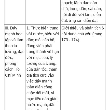
hoạch; lãnh đạo dân
chủ, trọng dân, sát dân;
nói đi đôi với làm; diễn
đạt; ứng xử; diễn đạt.
III. Đẩy
1. Thực hiện trung
Giới thiệu và phân tích 6
mạnh học
với nước, hiếu với
nội dung chủ yếu (trang
tập và làm
dân; mỗi cán bộ,
173 - 174)
theo tư
đảng viên phải
tưởng, đạo
trung thành vô hạn
đức,
với mục tiêu, lý
phong
tưởng của Đảng,
cách Hồ
của dân tộc, tham
Chí Minh
gia tích cực vào
việc đẩy mạnh
toàn diện công
cuộc đổi mới, vì
mục tiêu dân giàu,
nước mạnh, dân