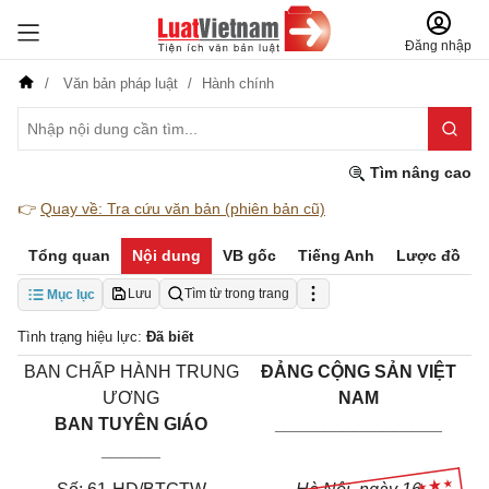
Đăng nhập
Văn bản pháp luật
Hành chính
Tìm nâng cao
👉
Quay về: Tra cứu văn bản (phiên bản cũ)
Tổng quan
Nội dung
VB gốc
Tiếng Anh
Lược đồ
Lưu
Tìm từ trong trang
Mục lục
Tình trạng hiệu lực:
Đã biết
BAN CHẤP HÀNH TRUNG
ĐẢNG CỘNG SẢN VIỆT
ƯƠNG
NAM
BAN TUYÊN GIÁO
_________________
______