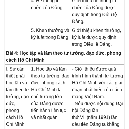
4. Hệ thống tổ
Giới thiệu hệ thống tổ
chức của Đảng
chức của Đảng được
quy định trong Điều lệ
Đảng.
5. Khen thưởng và
Giới thiệu khen thưởng,
kỷ luật trong Đảng
kỷ luật được quy định
trong Điều lệ Đảng.
Bài 4: Học tập và làm theo tư tưởng, đạo đức, phong
cách Hồ Chí Minh
I. Sự cần
1. Học tập và làm
- Giới thiệu được quá
thiết phải
theo tư tưởng, đạo
trình hình thành tư tưởng
học tập và
đức, phong cách
Hồ Chí Minh với các giai
làm theo tư
Hồ Chí Minh là
đoạn phát triển của cách
tưởng, đạo
chủ trương lớn
mạng Việt Nam.
đức,
của Đảng được
- Nêu được nội dung Đại
phong
tiến hành liên tục
hội Đảng lần
cách Hồ
và nhất quán
thứ VII (năm 1991) lần
Chí Minh
đầu tiên Đảng ta khẳng