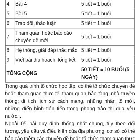
4
Bài 4
5 tiết = 1 buổi
5
Bài 5
5 tiết = 1 buổi
6
Trao đổi, thảo luận
5 tiết = 1 buổi
Tham quan hoặc báo cáo
7
5 tiết = 1 buổi
chuyên đề mới
8
Hệ thống, giải đáp thắc mắc
5 tiết = 1 buổi
9
Viết bài thu hoạch, tổng kết
5 tiết = 1 buổi
50 TIẾT = 10 BUỔI (5
TỔNG CỘNG
NGÀY)
Trong quá trình tổ chức học tập, có thể tổ chức chuyên đề
hoặc tham quan thực tế: tham quan bảo tàng, nhà truyền
thống; di tích lịch sử cách mạng, những nhân tố mới,
những điển hình tiên tiến trong phong trào thi đua yêu
nước...
Ngoài 05 bài quy định thống nhất chung, tùy theo đối
tượng, yêu cầu và điều kiện của địa phương, cơ sở có thể
báo cáo thêm các chuyên đề hoặc tổ chức tham quan thực