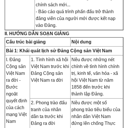
chính sách mới...
- Báo cáo quá trình phấn đấu trở thành
đảng viên của người mới được kết nạp
vào Đảng.
II. HƯỚNG DẪN SOẠN GIẢNG
Cấu trúc bài giảng
Nội dung
Bài 1: Khái quát lịch sử Đảng Cộng sản Việt Nam
I. Đảng
1. Tình hình xã hội
Nêu được những nét
Cộng sản
Việt Nam trước khi
chính về tình hình chính
Việt Nam
Đảng Cộng sản
trị, kinh tế, văn hóa - xã
ra đời -
Việt Nam ra đời
hội Việt Nam từ năm
Bước
1858 đến trước khi
ngoặt
thành lập Đảng.
quyết định
2. Phong trào đấu
Nêu được một số
của cách
tranh của nhân
phong trào tiêu biểu của
mạng Việt
dân ta trước khi
nhân dân Việt Nam
Nam
Đảng ra đời
đứng lên chống Thực