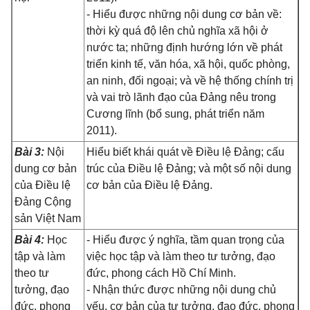
- Hiểu được những nội dung cơ bản về:
thời kỳ quá độ lên chủ nghĩa xã hội ở
nước ta; những định hướng lớn về phát
triển kinh tế, văn hóa, xã hội, quốc phòng,
an ninh, đối ngoại; và về hệ thống chính trị
và vai trò lãnh đạo của Đảng nêu trong
Cương lĩnh (bổ sung, phát triển năm
2011).
Bài 3:
Nội
Hiểu biết khái quát về Điều lệ Đảng; cấu
dung cơ bản
trúc của Điều lệ Đảng; và một số nội dung
của Điều lệ
cơ bản của Điều lệ Đảng.
Đảng Cộng
sản Việt Nam
Bài 4:
Học
- Hiểu được ý nghĩa, tầm quan trọng của
tập và làm
việc học tập và làm theo tư tưởng, đạo
theo tư
đức, phong cách Hồ Chí Minh.
tưởng, đạo
- Nhận thức được những nội dung chủ
đức, phong
yếu, cơ bản của tư tưởng, đạo đức, phong