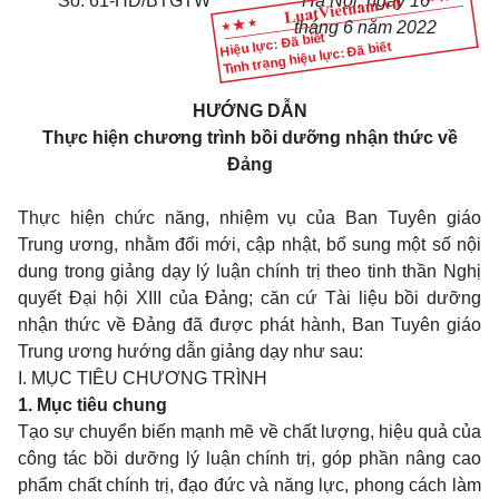
Số: 61-HD/BTGTW
Hà Nội, ngày 16
tháng 6 năm 2022
Hiệu lực: Đã biết
Tình trạng hiệu lực: Đã biết
HƯỚNG DẪN
Thực hiện chương trình bồi dưỡng nhận thức về
Đảng
Thực hiện chức năng, nhiệm vụ của Ban Tuyên giáo
Trung ương, nhằm đổi mới, cập nhật, bổ sung một số nội
dung trong giảng dạy lý luận chính trị theo tinh thần Nghị
quyết Đại hội XIII của Đảng; căn cứ Tài liệu bồi dưỡng
nhận thức về Đảng đã được phát hành, Ban Tuyên giáo
Trung ương hướng dẫn giảng dạy như sau:
I. MỤC TIÊU CHƯƠNG TRÌNH
1. Mục tiêu chung
Tạo sự chuyển biến mạnh mẽ về chất lượng, hiệu quả của
công tác bồi dưỡng lý luận chính trị, góp phần nâng cao
phẩm chất chính trị, đạo đức và năng lực, phong cách làm