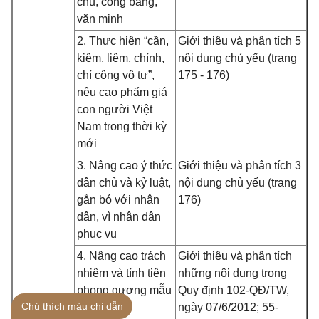
chủ, công bằng,
văn minh
2. Thực hiện “cần,
Giới thiệu và phân tích 5
kiệm, liêm, chính,
nội dung chủ yếu (trang
chí công vô tư”,
175 - 176)
nêu cao phẩm giá
con người Việt
Nam trong thời kỳ
mới
3. Nâng cao ý thức
Giới thiệu và phân tích 3
dân chủ và kỷ luật,
nội dung chủ yếu (trang
gắn bó với nhân
176)
dân, vì nhân dân
phục vụ
4. Nâng cao trách
Giới thiệu và phân tích
nhiệm và tính tiên
những nội dung trong
phong gương mẫu
Quy định 102-QĐ/TW,
Chú thích màu chỉ dẫn
ngày 07/6/2012; 55-