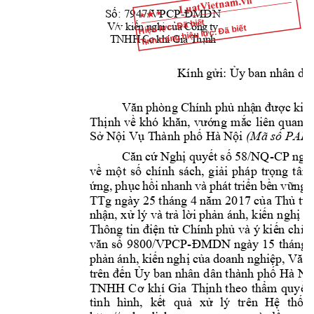
Số:
7947/VPCP-ĐMDN
H
Hiệu lực: Đã biết
ế
ị
ủ
Tình trạng hiệu lực: Đã biết
V
/
v ki
n
 n
gh
c
a
 Cô
n
g 
ty 
ơ
ị
T
NHH
C
kh
í 
Gi
a T
h
n
h
gửi:
Ủy
Kí
nh 
 ba
n nhân dân
Văn
phủ
nhậ
n
được
kiế
phòng 
Chính 
Thị
nh
về
khă
n,
vướng
m
ắ
c
đ
 khó 
liên 
quan 
Sở
Nội
Vụ
phố
Nội
số
 T
hành 
 Hà
(Mã 
 PAKN
Că
n
cứ
Nghị
quyế
t
số
58/NQ
-CP 
ngà
về
mộ
t
số
gi
ả
i
tr
ọng
chính 
sá
ch, 
pháp 
tâm
ứ
ng,
phục
hồi
tr
i
ể
n
bề
n
vững
nhanh 
và 
phát 
nă
m
của
Thủ
tư
TTg ngày 25 tháng 4 
 2017 
nhậ
n,
xử
tr
ả
lời
phản
ki
ến
nghị
c
 lý và 
 ánh, 
đi
ện
tử
phủ
kiế
n
chỉ
đ
Thông tin 
 Chính 
 và ý 
vă
n
số
9800/
V
PCP-ĐMDN
ngày 
15 
tháng 
phả
n
kiế
n
nghị
của
nghiệp,
Văn
ánh, 
doanh 
đến
Ủy
phố
Nộ
tr
ên 
 ban nhân 
dân thành 
 Hà 
C
ơ
Thịn
h
thẩm
quyề
n
TNHH 
kh
í 
Gia 
theo 
kế
t
quả
xử
Hệ
thốn
tình 
hình, 
lý 
trên 