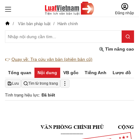
Đăng nhập
Văn bản pháp luật
Hành chính
Tìm nâng cao
👉
Quay về: Tra cứu văn bản (phiên bản cũ)
Tổng quan
Nội dung
VB gốc
Tiếng Anh
Lược đồ
Lưu
Tìm từ trong trang
Tình trạng hiệu lực:
Đã biết
VĂN
PH
Ủ
CỘ
N
G
 P
HÒNG CHÍNH 
 
_____________
                   