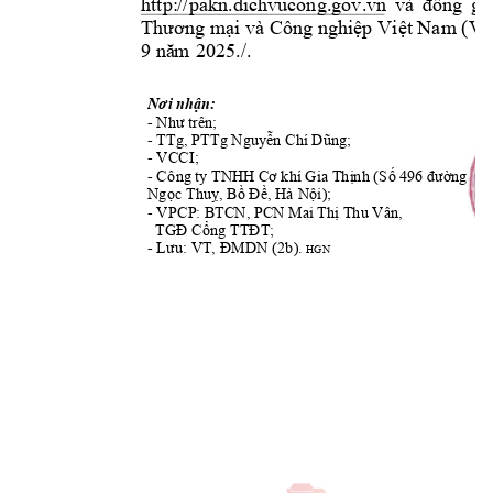
đồng
gử
http:
//
pa
kn.dichvucong.gov.vn 
và 
Thư
ơng
mạ
i
nghiệp
Vi
ệ
t
 và Công 
 Nam (VC
nă
m
9 
 2025./.
Nơ
i
nhận:
Như
- 
 tr
ên;
Nguyễ
n
Dũng;
- TTg, PTTg 
 Chí 
- VCC
I
;
Cơ
Thịnh
(S
ố
đường
- C
ông ty TN
HH 
 khí Gia 
 496 
Ngọc
Thuỵ,
Bồ
Đề,
Nội
)
;
 H
à 
Thị
- VPC
P: BTCN, PCN Mai 
 Thu Vân,
TGĐ
Cổng
TTĐT
;   
Lưu:
ĐMDN
- 
 VT
, 
 (2b). 
HGN