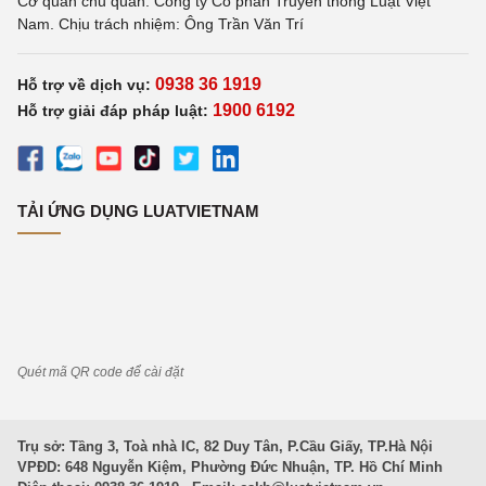
Cơ quan chủ quản: Công ty Cổ phần Truyền thông Luật Việt
Nam. Chịu trách nhiệm: Ông Trần Văn Trí
0938 36 1919
Hỗ trợ về dịch vụ:
1900 6192
Hỗ trợ giải đáp pháp luật:
TẢI ỨNG DỤNG LUATVIETNAM
Quét mã QR code để cài đặt
Trụ sở: Tầng 3, Toà nhà IC, 82 Duy Tân, P.Cầu Giấy, TP.Hà Nội
VPĐD: 648 Nguyễn Kiệm, Phường Đức Nhuận, TP. Hồ Chí Minh