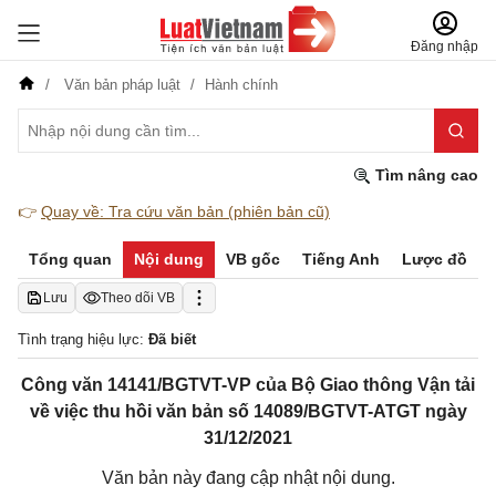
Đăng nhập
Văn bản pháp luật
Hành chính
Tìm nâng cao
👉
Quay về: Tra cứu văn bản (phiên bản cũ)
Tổng quan
Nội dung
VB gốc
Tiếng Anh
Lược đồ
Lưu
Theo dõi VB
Tình trạng hiệu lực:
Đã biết
Công văn 14141/BGTVT-VP của Bộ Giao thông Vận tải
về việc thu hồi văn bản số 14089/BGTVT-ATGT ngày
31/12/2021
Văn bản này đang cập nhật nội dung.