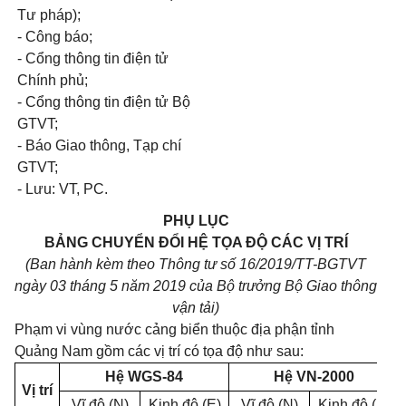
Tư pháp);
- Công báo;
- Cổng thông tin điện tử
Chính phủ;
- Cổng thông tin điện tử Bộ
GTVT;
- Báo Giao thông, Tạp chí
GTVT;
- Lưu: VT, PC.
PHỤ LỤC
BẢNG CHUYỂN ĐỔI HỆ TỌA ĐỘ CÁC VỊ TRÍ
(Ban hành k
è
m theo Thông tư số
16
/2
01
9/TT-BGTVT
ngày
03
tháng 5 năm 2019 của Bộ trưởng Bộ Giao thông
vận tải)
Phạm vi vùng nước cảng biển thuộc địa phận tỉnh
Quảng Nam gồm các vị trí có tọa độ như sau:
Hệ WGS-84
Hệ VN-2000
Vị trí
Vĩ độ (N)
Kinh độ (E)
Vĩ độ (N)
Kinh độ (E)