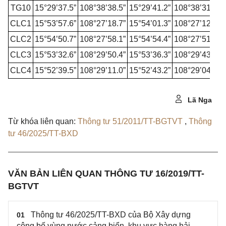
TG10
15°29’37.5”
108°38’38.5”
15°29’4
1.
2
”
108°38
’
31.9”
CLC
1
15°53
’
57.6
”
108°27’18.7”
15°54
’
01.3
”
108°27
’
12.2
”
CLC2
15°54
’
50.7”
108°27’58.
1”
15°54’54.4”
108°27
’
51.6
”
CLC3
15°53
’
32.6”
108°29’50.4”
15°53
’
36.3”
108°29
’
43.9
”
CLC4
15°52
’
39.5”
108°29’11.0”
15°52
’
43.2
”
108°29
’0
4.5”
Lã Nga
Từ khóa liên quan:
Thông tư 51/2011/TT-BGTVT
,
Thông
tư 46/2025/TT-BXD
VĂN BẢN LIÊN QUAN THÔNG TƯ 16/2019/TT-
BGTVT
Thông tư 46/2025/TT-BXD của Bộ Xây dựng
01
công bố vùng nước cảng biển, khu vực hàng hải