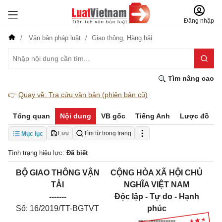
Đăng nhập
Văn bản pháp luật
Giao thông,
Hàng hải
Tìm nâng cao
👉
Quay về: Tra cứu văn bản (phiên bản cũ)
Tổng quan
Nội dung
VB gốc
Tiếng Anh
Lược đồ
Lưu
Tìm từ trong trang
Mục lục
Tình trạng hiệu lực:
Đã biết
BỘ GIAO TH
Ô
NG VẬN
CỘNG HÒA XÃ HỘI CHỦ
TẢI
NGHĨA VIỆT NAM
-------
Độc lập - Tự do - Hạnh
Số: 16/2019/TT-BGTVT
phúc
---------------