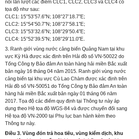
nối lần lượt các điểm CLC1, CLC2, CLC3 và CLC4 có
tọa độ như sau:
CLC1: 15°53’57.6”N; 108°27’18.7”E;
CLC2: 15°54’50.7”N; 108°27’58.1”E;
CLC3: 15°53’32.6”N; 108°29’50.4”E;
CLC4: 15°52’39.5”N; 108°29’11.0”E.
3. Ranh giới vùng nước cảng biển Quảng Nam tại khu
vực Kỳ Hà được xác định trên Hải đồ số VN-50022 do
Tổng Công ty Bảo đảm An toàn hàng hải miền Bắc xuất
bản ngày 16 tháng 04 năm 2015. Ranh giới vùng nước
cảng biển tại khu vực Cù Lao Chàm được xác định trên
Hải đồ số VN-50051 do Tổng Công ty Bảo đảm An toàn
hàng hải miền Bắc xuất bản ngày 01 tháng 06 năm
2017. Tọa độ các điểm quy định tại Thông tư này áp
dụng theo Hệ tọa độ WGS-84 và được chuyển đổi sang
Hệ tọa độ VN-2000 tại Phụ lục ban hành kèm theo
Thông tư này.
Điều 3. Vùng đón trả hoa tiêu, vùng kiểm dịch, khu