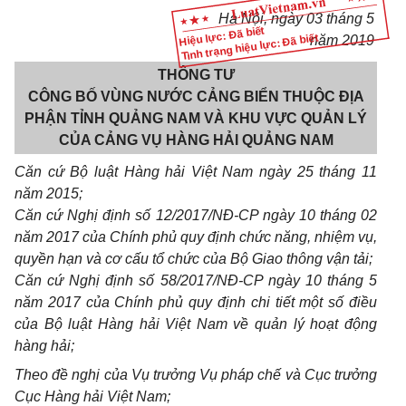
Hà Nội, ngày 03 tháng 5
Hiệu lực: Đã biết
Tình trạng hiệu lực: Đã biết
năm 2019
THÔNG TƯ
CÔNG BỐ VÙNG NƯỚC CẢNG BIỂN THUỘC ĐỊA
PHẬN TỈNH QUẢNG NAM VÀ KHU VỰC QUẢN LÝ
CỦA CẢNG VỤ HÀNG HẢI QUẢNG NAM
Căn cứ Bộ luật Hàng hải Việt Nam ngày 25 tháng 11
n
ă
m 2015;
Căn cứ Nghị định số 12/2017/NĐ-CP ngày 10 tháng 02
năm 2017 của Chính phủ quy định chức năng, nhiệm vụ,
quyền hạn và cơ cấu tổ chức của Bộ Giao thông vận tải;
Căn cứ Nghị định số 58/2017/NĐ-CP ngày 10 tháng 5
năm 2017 của Chính phủ quy định chi tiết một số điều
của Bộ luật Hàng hải Việt Nam về quản lý hoạt động
hàng hải;
Theo đề nghị của Vụ trưởng Vụ pháp chế và Cục trưởng
Cục Hàng hải Việt Nam;