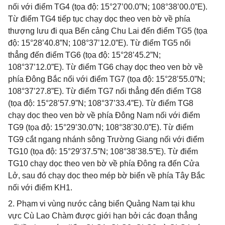
nối với điểm TG4 (tọa độ: 15°27’00.0”N; 108°38’00.0”E).
Từ điểm TG4 tiếp tục chạy dọc theo ven bờ về phía
thượng lưu đi qua Bến cảng Chu Lai đến điểm TG5 (tọa
độ: 15°28’40.8”N; 108°37’12.0”E). Từ điểm TG5 nối
thẳng đến điểm TG6 (tọa độ: 15°28’45.2”N;
108°37’12.0”E). Từ điểm TG6 chạy dọc theo ven bờ về
phía Đông Bắc nối với điểm TG7 (tọa độ: 15°28’55.0”N;
108°37’27.8”E). Từ điểm TG7 nối thẳng đến điểm TG8
(tọa độ: 15°28’57.9”N; 108°37’33.4”E). Từ điểm TG8
chạy dọc theo ven bờ về phía Đông Nam nối với điểm
TG9 (tọa độ: 15°29’30.0”N; 108°38’30.0”E). Từ điểm
TG9 cắt ngang nhánh sông Trường Giang nối với điểm
TG10 (tọa độ: 15°29’37.5”N; 108°38’38.5”E). Từ điểm
TG10 chạy dọc theo ven bờ về phía Đông ra đến Cửa
Lở, sau đó chạy dọc theo mép bờ biển về phía Tây Bắc
nối với điểm KH1.
2. Phạm vi vùng nước cảng biển Quảng Nam tại khu
vực Cù Lao Chàm được giới hạn bởi các đoạn thẳng