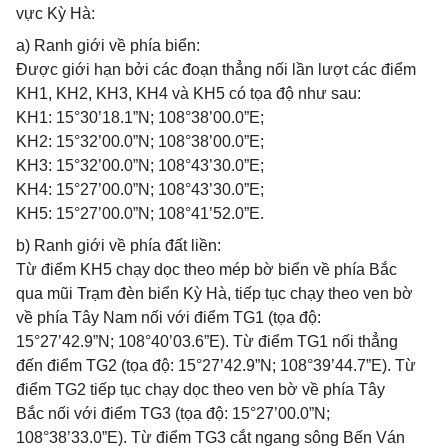
vực Kỳ Hà:
a) Ranh giới về phía biển:
Được giới hạn bởi các đoạn thẳng nối lần lượt các điểm
KH1, KH2, KH3, KH4 và KH5 có tọa độ như sau:
KH1: 15°30’18.1”N; 108°38’00.0”E;
KH2: 15°32’00.0”N; 108°38’00.0”E;
KH3: 15°32’00.0”N; 108°43’30.0”E;
KH4: 15°27’00.0”N; 108°43’30.0”E;
KH5: 15°27’00.0”N; 108°41’52.0”E.
b) Ranh giới về phía đất liền:
Từ điểm KH5 chạy dọc theo mép bờ biển về phía Bắc
qua mũi Trạm đèn biển Kỳ Hà, tiếp tục chạy theo ven bờ
về phía Tây Nam nối với điểm TG1 (tọa độ:
15°27’42.9”N; 108°40’03.6”E). Từ điểm TG1 nối thẳng
đến điểm TG2 (tọa độ: 15°27’42.9”N; 108°39’44.7”E). Từ
điểm TG2 tiếp tục chạy dọc theo ven bờ về phía Tây
Bắc nối với điểm TG3 (tọa độ: 15°27’00.0”N;
108°38’33.0”E). Từ điểm TG3 cắt ngang sông Bến Ván