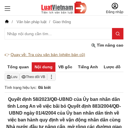
Đăng nhập
Văn bản pháp luật
Giao thông
Tìm nâng cao
👉
Quay về: Tra cứu văn bản (phiên bản cũ)
Tổng quan
Nội dung
VB gốc
Tiếng Anh
Lược đồ
Lưu
Theo dõi VB
Tình trạng hiệu lực:
Đã biết
Quyết định 58/2023/QĐ-UBND của Ủy ban nhân dân
tỉnh Long An về việc bãi bỏ Quyết định 883/2004/QĐ-
UBND ngày 01/4/2004 của Ủy ban nhân dân tỉnh về
việc ban hành quy định về vận động nhân dân cùng
Nhà nước đầu tư nâng cấp, mở rộng các đường giao