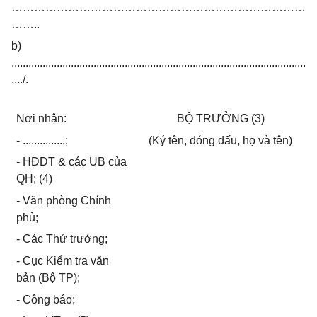
……………………………………………………………………
……..
b)
........................................................................................................
..../.
Nơi nhận:
BỘ TRƯỞNG (3)
- ...............;
(Ký tên, đóng dấu, họ và tên)
- HĐDT & các UB của
QH; (4)
- Văn phòng Chính
phủ;
- Các Thứ trưởng;
- Cục Kiểm tra văn
bản (Bộ TP);
- Công báo;