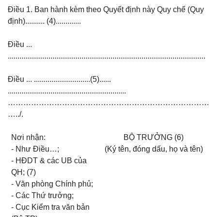
Điều 1.
Ban hành kèm theo Quyết định này Quy chế (Quy
định).......... (4).............
Điều ...
......................................................................................................
Điều ...
.............................(5)......
.............................................................
……………………………………………………………………
…../.
Nơi nhận:
BỘ TRƯỞNG (6)
- Như Điều…;
(Ký tên, đóng dấu, họ và tên)
- HĐDT & các UB của
QH; (7)
- Văn phòng Chính phủ;
- Các Thứ trưởng;
- Cục Kiểm tra văn bản