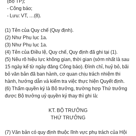
(Bộ TP);
- Công báo;
- Lưu: VT, …(8).
(1) Tên của
Quy chế (Quy định).
(2) Như Phụ lục 1a.
(3) Như Phụ lục 1a.
(4) Tên của Điều lệ, Quy chế, Quy định đã ghi tại (1).
(5) Nêu rõ hiệu lực không gian, thời gian (sớm nhất là sau
15 ngày kể từ ngày đăng Công báo). Đình chỉ, huỷ bỏ, bãi
bỏ văn bản đã ban hành, cơ quan chịu trách nhiệm thi
hành,
hướng dẫn và kiểm tra việc thực hiện Quyết định.
(6) Thẩm quyền ký là Bộ trưởng, trường hợp Thứ trưởng
được Bộ trưởng uỷ quyền ký thay thì ghi là:
KT. BỘ TRƯỞNG
THỨ TRƯỞNG
(7) Văn bản có quy định thuộc lĩnh vực phụ trách của Hội