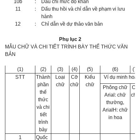
10b
:
Dấu chỉ mức độ khẩn
11
:
Dấu thu hồi và chỉ dẫn về phạm vi lưu
hành
12
:
Chỉ dẫn về dự thảo văn bản
Phụ lục 2
MẪU CHỮ VÀ CHI TIẾT TRÌNH BÀY THỂ THỨC VĂN
BẢN
(1)
(2)
(3)
(4)
(5)
(6)
(7)
STT
Thành
Loại
Cỡ
Kiểu
Ví dụ minh hoạ
phần
chữ
chữ
chữ
Phông chữ
Cỡ
thể
Arial: chữ
chữ
thức
thường,
và chi
ArialH: chữ
tiết
in hoa
trình
bày
1
Quốc