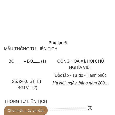
Phụ lục 6
MẪU THÔNG TƯ LIÊN TỊCH
B
Ộ
........ – BỘ....... (1)
C
Ộ
NG HOÀ Xà H
Ộ
I CH
Ủ
NGH
Ĩ
A VI
Ệ
T
Độ
c l
ậ
p - T
ự
do - H
ạ
nh phúc
S
ố
:
/200…/TTLT-
Hà N
ộ
i, ngày
tháng
n
ă
m 200…
BGTVT-(2)
THÔNG TƯ LIÊN TỊCH
.............................................................. (3)
Chú thích màu chỉ dẫn
_______________________