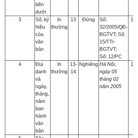
bên
dưới
3
Số, ký
In
13
Đứng
Số:
13
hiệu
thường
32/2005/QĐ-
của
BGTVT; Số:
văn
15/TTr-
bản
BGTVT;
Số: 12/PC
4
Địa
In
13-
Nghiêng
Hà Nội,
13
danh
thường
14
ngày 05
và
tháng 02
ngày,
năm 2005
tháng,
năm
ban
hành
văn
bản