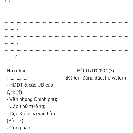
........................................................................................................
...........
........................................................................................................
...........
........................................................................................................
...........
........................................................................................................
........./.
Nơi nhận:
BỘ TRƯỞNG (3)
- ...............;
(Ký tên, đóng dấu, họ và tên)
- HĐDT & các UB của
QH; (4)
- Văn phòng Chính phủ;
- Các Thứ trưởng;
- Cục Kiểm tra văn bản
(Bộ TP);
- Công báo;