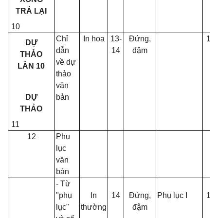
TRẢ LẠI
10
Chỉ
In hoa
13-
Đứng,
13
DỰ
dẫn
14
đậm
THẢO
về dự
LẦN 10
thảo
văn
DỰ
bản
THẢO
11
12
Phụ
lục
văn
bản
- Từ
"phụ
In
14
Đứng,
Phụ lục I
14
lục"
thường
đậm