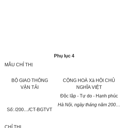
Phụ lục 4
MẪU CHỈ THỊ
B
Ộ
GIAO THÔNG
C
Ộ
NG HOÀ Xà H
Ộ
I CH
Ủ
V
Ậ
N T
Ả
I
NGH
Ĩ
A VI
Ệ
T
Độ
c l
ậ
p - T
ự
do - H
ạ
nh phúc
Hà N
ộ
i, ngày
tháng
n
ă
m 200…
S
ố
:
/200…/CT-BGTVT
CHỈ THỊ