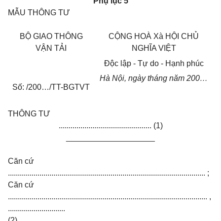
Phụ lục 5
MẪU THÔNG TƯ
B
Ộ
GIAO THÔNG
C
Ộ
NG HOÀ Xà H
Ộ
I CH
Ủ
V
Ậ
N T
Ả
I
NGH
Ĩ
A VI
Ệ
T
Độ
c l
ậ
p - T
ự
do - H
ạ
nh phúc
Hà N
ộ
i, ngày
tháng
n
ă
m 200…
S
ố
:
/200…/TT-BGTVT
THÔNG TƯ
............................................... (1)
____________________
Căn cứ
.................................................................................................... ;
Căn cứ
..................................................................................................... ,
.............................
(2).................................................................................