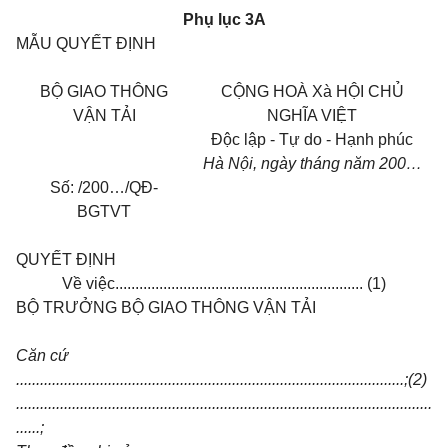
Ph
ụ
l
ụ
c 3A
M
Ẫ
U QUY
Ế
T
ĐỊ
NH
B
Ộ
GIAO THÔNG
C
Ộ
NG HOÀ Xà H
Ộ
I CH
Ủ
V
Ậ
N T
Ả
I
NGH
Ĩ
A VI
Ệ
T
Độ
c l
ậ
p - T
ự
do - H
ạ
nh phúc
Hà N
ộ
i, ngày
tháng
n
ă
m 200…
S
ố
:
/200…/Q
Đ
-
BGTVT
QUY
Ế
T
ĐỊ
NH
V
ề
vi
ệ
c.............................................................. (1)
B
Ộ
TR
ƯỞ
NG B
Ộ
GIAO THÔNG V
Ậ
N T
Ả
I
C
ă
n c
ứ
.................................................................................................;(2)
........................................................................................................
......;