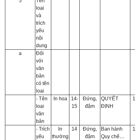
5
Tên
loại
và
trích
yếu
nội
dung
a
Đối
với
văn
bản
có tên
loại
- Tên
In hoa
14-
Đứng,
QUYẾT
14
loại
15
đậm
ĐỊNH
văn
bản
- Trích
In
14
Đứng,
Ban hành
14
yếu
thường
đậm
Quy chế…