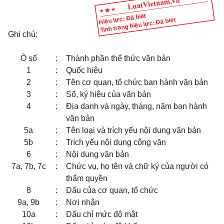
Hiệu lực: Đã biết
Tình trạng hiệu lực: Đã biết
Ghi chú:
Ô số
:
Thành phần thể thức văn bản
1
:
Quốc hiệu
2
:
Tên cơ quan, tổ chức ban hành văn bản
3
:
Số, ký hiệu của văn bản
4
:
Địa danh và ngày, tháng, năm ban hành
văn bản
5a
:
Tên loại và trích yếu nội dung văn bản
5b
:
Trích yếu nội dung công văn
6
:
Nội dung văn bản
7a, 7b, 7c
:
Chức vụ, họ tên và chữ ký của người có
thẩm quyền
8
:
Dấu của cơ quan, tổ chức
9a, 9b
:
Nơi nhận
10a
:
Dấu chỉ mức độ mật