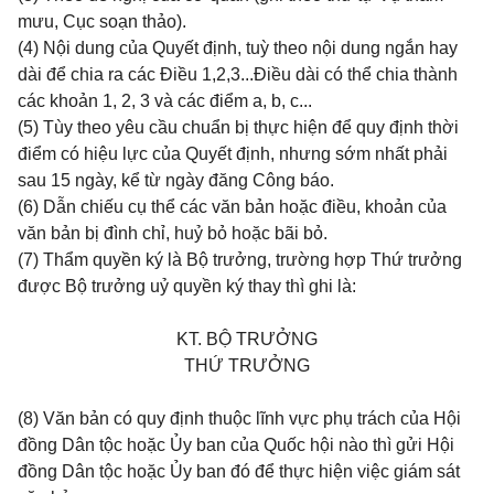
m
ư
u, C
ụ
c so
ạ
n th
ả
o).
(4) N
ộ
i dung c
ủ
a Quy
ế
t
đị
nh, tu
ỳ
theo n
ộ
i dung ng
ắ
n hay
dài
để
chia ra các
Đ
i
ề
u 1,2,3...
Đ
i
ề
u dài có th
ể
chia thành
các kho
ả
n 1, 2, 3 và các
đ
i
ể
m a, b, c...
(5) Tùy theo yêu c
ầ
u chu
ẩ
n b
ị
th
ự
c hi
ệ
n
để
quy
đị
nh th
ờ
i
đ
i
ể
m có hi
ệ
u l
ự
c c
ủ
a Quy
ế
t
đị
nh, nh
ư
ng s
ớ
m nh
ấ
t ph
ả
i
sau 15 ngày, k
ể
t
ừ
ngày
đă
ng Công báo.
(6) D
ẫ
n chi
ế
u
c
ụ
th
ể
các v
ă
n b
ả
n ho
ặ
c
đ
i
ề
u, kho
ả
n c
ủ
a
v
ă
n b
ả
n b
ị
đ
ình ch
ỉ
, hu
ỷ
b
ỏ
ho
ặ
c bãi b
ỏ
.
(7) Th
ẩ
m quy
ề
n ký là B
ộ
tr
ưở
ng, tr
ườ
ng h
ợ
p Th
ứ
tr
ưở
ng
đượ
c B
ộ
tr
ưở
ng u
ỷ
quy
ề
n ký thay thì ghi là:
KT. B
Ộ
TR
ƯỞ
NG
TH
Ứ
TR
ƯỞ
NG
(8) V
ă
n b
ả
n có quy
đị
nh thu
ộ
c l
ĩ
nh v
ự
c phụ trách của Hội
đồng Dân tộc hoặc Ủy ban của Quốc hội nào thì gửi Hội
đồng Dân tộc hoặc Ủy ban đó để thực hiện việc giám sát