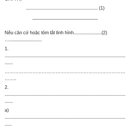
.............................................................. (1)
_________________________
Nêu căn cứ hoặc tóm tắt tình hình........................(2)
…............................
1.
........................................................................................................
.......
……………………………………………………………………
……..
2.
........................................................................................................
.......
a)
........................................................................................................
......