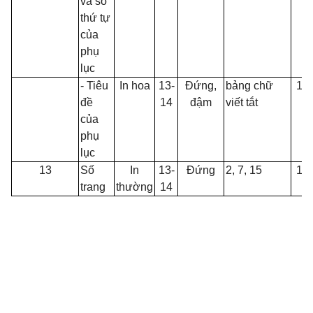
và số
thứ tự
của
phụ
lục
- Tiêu
In hoa
13-
Đứng,
bảng chữ
14
đề
14
đậm
viết tắt
của
phụ
lục
13
Số
In
13-
Đứng
2, 7, 15
14
trang
thường
14