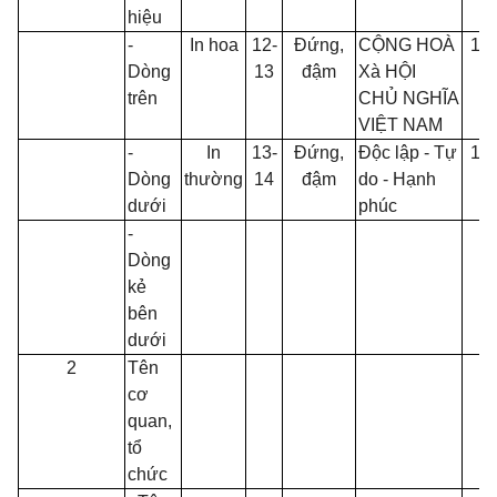
hiệu
-
In hoa
12-
Đứng,
CỘNG HOÀ
13
Dòng
13
đậm
Xà HỘI
trên
CHỦ NGHĨA
VIỆT NAM
-
In
13-
Đứng,
Độc lập - Tự
13
Dòng
thường
14
đậm
do - Hạnh
dưới
phúc
-
Dòng
kẻ
bên
dưới
2
Tên
cơ
quan,
tổ
chức