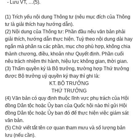
- Lưu VT, …(5).
(1) Trích yếu nội dung Thông tư (nêu mục đích của Thông
tư
là giải thích hay hướng dẫn).
(2) Nội dung của Thông tư: Phần đầu nêu văn bản phải
giải thích, hướng dẫn thực hiện. Tuỳ theo nội dung dài hay
ngắn mà phân ra các phần, mục cho phù hợp, không chia
thành chương, điều, khoản như Quyết định. Phần cuối
nêu trách nhiệm thi hành, hiệu lực không gian, thời gian.
(3) Thẩm quyền ký là Bộ trưởng, trường hợp Thứ trưởng
được Bộ trưởng uỷ quyền ký thay thì ghi là:
KT. BỘ TRƯỞNG
THỨ TRƯỞNG
(4) Văn bản có quy định thuộc lĩnh vực phụ trách của Hội
đồng Dân tộc hoặc Ủy ban của Quốc hội nào thì gửi Hội
đồng Dân tộc hoặc Ủy ban đó để thực hiện việc giám sát
văn bản.
(5) Chữ viết tắt tên cơ quan tham mưu và số lượng bản
lưu (nếu cần).