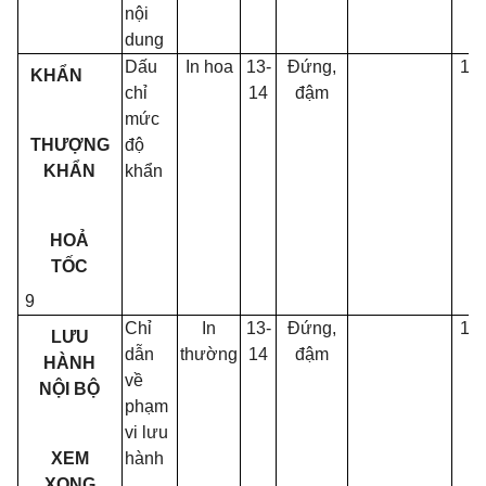
nội
dung
Dấu
In hoa
13-
Đứng,
13
KHẨN
chỉ
14
đậm
mức
THƯỢNG
độ
KHẨN
khẩn
HOẢ
TỐC
9
Chỉ
In
13-
Đứng,
13
LƯU
dẫn
thường
14
đậm
HÀNH
về
NỘI BỘ
phạm
vi lưu
XEM
hành
XONG