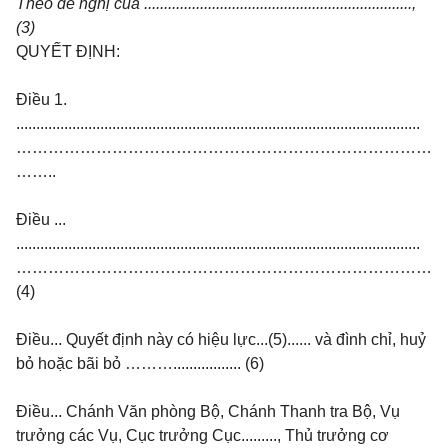
Theo
đề
ngh
ị
c
ủ
a ...................................................................,
(3)
QUY
Ế
T
ĐỊ
NH:
Điều 1.
.....................................................................................................
……………………………………………………………………
……..
Điều ...
.....................................................................................................
……………………………………………………………………
(4)
Điều...
Quy
ế
t
đị
nh này có hi
ệ
u l
ự
c...(5)...... và
đ
ình ch
ỉ
, hu
ỷ
b
ỏ
ho
ặ
c bãi b
ỏ
………................. (6)
Điều...
Chánh V
ă
n phòng B
ộ
, Chánh Thanh tra B
ộ
, V
ụ
tr
ưở
ng các V
ụ
, C
ụ
c tr
ưở
ng C
ụ
c........., Th
ủ
tr
ưở
ng c
ơ