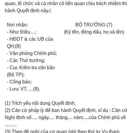
quan, t
ổ
ch
ứ
c và cá nhân có liên quan ch
ị
u trách nhi
ệ
m thi
hành Quy
ế
t
đị
nh này./.
N
ơ
i nh
ậ
n:
B
Ộ
TR
ƯỞ
NG (7)
- Nh
ư
Đ
i
ề
u…;
(Ký tên,
đ
óng d
ấ
u, h
ọ
và tên)
- H
Đ
DT & các UB c
ủ
a
QH;(8)
- V
ă
n phòng Chính ph
ủ
;
- Các Th
ứ
tr
ưở
ng;
- C
ụ
c Ki
ể
m tra v
ă
n b
ả
n
(B
ộ
TP);
- Công báo;
- L
ư
u: VT, …(9).
(1) Trích y
ế
u
n
ộ
i dung Quy
ế
t
đị
nh.
(2) C
ă
n c
ứ
pháp lý
để
ban hành Quy
ế
t
đị
nh, ví d
ụ
: C
ă
n c
ứ
Ngh
ị
đị
nh s
ố
..... ngày..... tháng.... n
ă
m.....c
ủ
a Chính ph
ủ
v
ề
..........
(3) Theo
đề
ngh
ị
c
ủ
a c
ơ
quan (ghi theo th
ứ
t
ự
V
ụ
tham