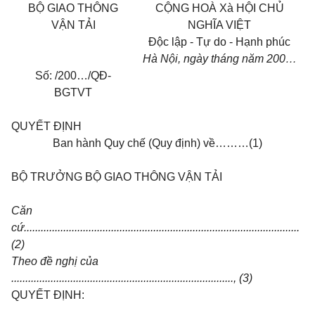
B
Ộ
GIAO THÔNG
C
Ộ
NG HOÀ Xà H
Ộ
I CH
Ủ
V
Ậ
N T
Ả
I
NGH
Ĩ
A VI
Ệ
T
Độ
c l
ậ
p - T
ự
do - H
ạ
nh phúc
Hà N
ộ
i, ngày
tháng
n
ă
m 200…
S
ố
:
/200…/Q
Đ
-
BGTVT
QUY
Ế
T
ĐỊ
NH
Ban hành Quy chế (Quy định) về………(1)
B
Ộ
TR
ƯỞ
NG B
Ộ
GIAO THÔNG V
Ậ
N T
Ả
I
Căn
cứ..................................................................................................
(2)
Theo đề nghị của
..............................................................................., (3)
QUYẾT ĐỊNH: