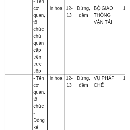
- Tên
cơ
In hoa
12-
Đứng,
BỘ GIAO
13
quan,
13
đậm
THÔNG
tổ
VẬN TẢI
chức
chủ
quản
cấp
trên
trực
tiếp
- Tên
In hoa
12-
Đứng,
VỤ PHÁP
13
cơ
13
đậm
CHẾ
quan,
tổ
chức
-
Dòng
kẻ