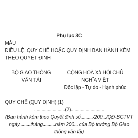
Phụ lục 3C
MẪU
ĐIỀU LỆ, QUY CHẾ HOẶC QUY ĐỊNH BAN HÀNH KÈM
THEO QUYẾT ĐỊNH
B
Ộ
GIAO THÔNG
C
Ộ
NG HOÀ Xà H
Ộ
I CH
Ủ
V
Ậ
N T
Ả
I
NGH
Ĩ
A VI
Ệ
T
Độ
c l
ậ
p - T
ự
do - H
ạ
nh phúc
QUY CHẾ (QUY ĐỊNH)
(1)
.........................(2)...........................
(Ban hành kèm theo Quyết định số........../200.../QĐ-BGTVT
ngày.........tháng..........năm 200... của Bộ trưởng Bộ Giao
thông vận tải)