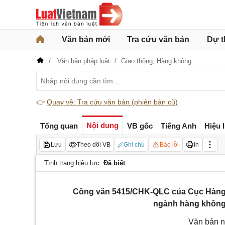
Văn bản mới
Tra cứu văn bản
Dự t
Văn bản pháp luật
Giao thông,
Hàng không
👉
Quay về: Tra cứu văn bản (phiên bản cũ)
Nội dung
Tổng quan
VB gốc
Tiếng Anh
Hiệu 
Lưu
Theo dõi VB
Ghi chú
Báo lỗi
In
Tình trạng hiệu lực:
Đã biết
Công văn 5415/CHK-QLC của Cục Hàng k
ngành hàng không 
Văn bản n