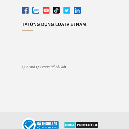
TẢI ỨNG DỤNG LUATVIETNAM
Quét mã QR code để cài đặt