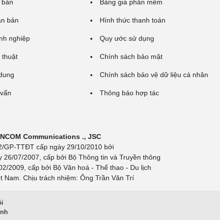
 bản
Bảng giá phần mềm
ăn bản
Hình thức thanh toán
nh nghiệp
Quy ước sử dụng
 thuật
Chính sách bảo mật
 dung
Chính sách bảo vệ dữ liệu cá nhân
 vấn
Thông báo hợp tác
 INCOM Communications ., JSC
 692/GP-TTĐT cấp ngày 29/10/2010 bởi
y 26/07/2007, cấp bởi Bộ Thông tin và Truyền thông
/2009, cấp bởi Bộ Văn hoá - Thể thao - Du lịch
t Nam. Chịu trách nhiệm: Ông Trần Văn Trí
ội
inh