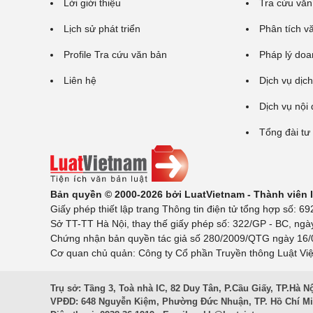
Lời giới thiệu
Tra cứu văn
Lịch sử phát triển
Phân tích v
Profile Tra cứu văn bản
Pháp lý doa
Liên hệ
Dịch vụ dịch
Dịch vụ nội
Tổng đài tư
Bản quyền © 2000-2026 bởi LuatVietnam - Thành viên
Giấy phép thiết lập trang Thông tin điện tử tổng hợp số:
Sở TT-TT Hà Nội, thay thế giấy phép số: 322/GP - BC, ngà
Chứng nhận bản quyền tác giả số 280/2009/QTG ngày 16/02
Cơ quan chủ quản: Công ty Cổ phần Truyền thông Luật Việ
Trụ sở: Tầng 3, Toà nhà IC, 82 Duy Tân, P.Cầu Giấy, TP.Hà N
VPĐD: 648 Nguyễn Kiệm, Phường Đức Nhuận, TP. Hồ Chí M