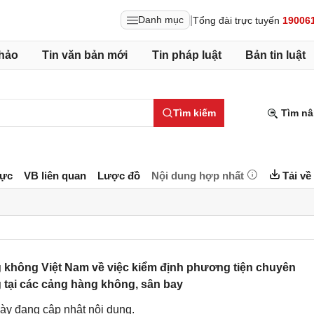
|
Danh mục
Tổng đài trực tuyến
19006
hảo
Tin văn bản mới
Tin pháp luật
Bản tin luật
Tìm kiếm
Tìm nâ
lực
VB liên quan
Lược đồ
Nội dung hợp nhất
Tải về
hông Việt Nam về việc kiểm định phương tiện chuyên
tại các cảng hàng không, sân bay
ày đang cập nhật nội dung.