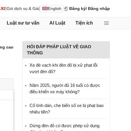
|
|
192
Gói dịch vụ & Giá
English
Đăng ký
/ Đăng nhập
Luật sư tư vấn
AI Luật
Tiện ích
HỎI ĐÁP PHÁP LUẬT VỀ GIAO
ng cao
THÔNG
Xe đè vạch khi đèn đỏ bị xử phạt lỗi
vượt đèn đỏ?
Năm 2025, người đủ 16 tuổi có được
điều khiển xe máy không?
Cố tình dán, che biển số xe bị phạt bao
nhiêu tiền?
Dừng đèn đỏ có được phép sử dụng