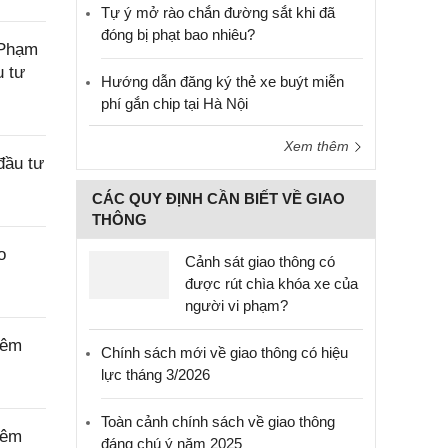
Tự ý mở rào chắn đường sắt khi đã
đóng bị phạt bao nhiêu?
 Phạm
u tư
Hướng dẫn đăng ký thẻ xe buýt miễn
phí gắn chip tại Hà Nội
Xem thêm
đầu tư
CÁC QUY ĐỊNH CẦN BIẾT VỀ GIAO
THÔNG
o
Cảnh sát giao thông có
được rút chìa khóa xe của
người vi phạm?
iêm
Chính sách mới về giao thông có hiệu
lực tháng 3/2026
Toàn cảnh chính sách về giao thông
iêm
đáng chú ý năm 2025