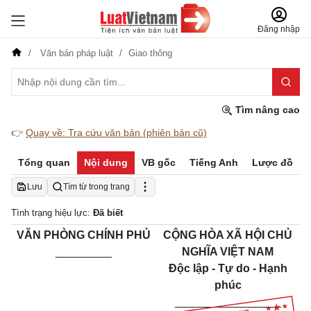
Đăng nhập
Văn bản pháp luật
Giao thông
Tìm nâng cao
👉
Quay về: Tra cứu văn bản (phiên bản cũ)
Tổng quan
Nội dung
VB gốc
Tiếng Anh
Lược đồ
Lưu
Tìm từ trong trang
Tình trạng hiệu lực:
Đã biết
VĂN PHÒNG CHÍNH PHỦ
CỘNG HÒA XÃ HỘI CHỦ
_________
NGHĨA VIỆT NAM
Độc lập - Tự do - Hạnh
phúc
_________________