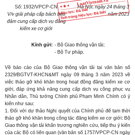
Số: 1932/VPCP-CN
Hà Nội, ngày 24 tháng 3
Hiệu lực: Đã biết
Tình trạng hiệu lực: Đã biết
V/v giải pháp cấp bách bảo
năm 2023
đảm cung cấp dịch vụ đăng
kiểm xe cơ giới
Kính gửi:
- Bộ Giao thông vận tải;
- Bộ Tư pháp.
Về báo cáo của Bộ Giao thông vận tải tại văn bản số
2329/BGTVT-KHCN&MT ngày 09 tháng 3 năm 2023 về
việc tháo gỡ khó khăn trong hoạt động đăng kiểm xe cơ
giới, đáp ứng khả năng cung cấp dịch vụ công phục vụ
Nhân dân, Thủ tướng Chính phủ Phạm Minh Chính có ý
kiến như sau:
1. Đối với dự thảo Nghị quyết của Chính phủ để tạm thời
tháo gỡ khó khăn trong công tác đăng kiểm xe cơ giới: Bộ
Giao thông vận tải khẩn trương nghiên cứu, tiếp thu ý kiến
của các Bộ có liên quan (văn bản số 1757/VPCP-CN ngày