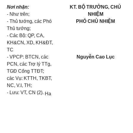
Nơi nhận:
KT. BỘ TRƯỞNG, CHỦ
- Như trên;
NHIỆM
- Thủ tướng, các Phó
PHÓ CHỦ NHIỆM
Thủ tướng;
- Các Bộ: QP, CA,
KH&CN, XD, KH&ĐT,
TC
- VPCP: BTCN, các
Nguyễn Cao Lục
PCN, các Trợ lý TTg,
TGĐ Cổng TTĐT;
các Vụ: KTTH, TKBT,
NC, V.I, TH;
- Lưu: VT, CN (2).
Ha