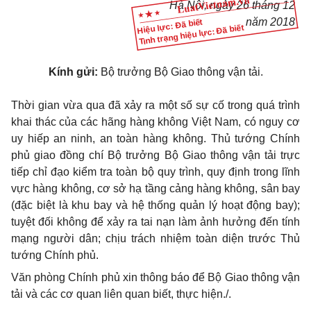
Hà Nội, ngày 2
6
tháng
12
năm 2018
Hiệu lực: Đã biết
Tình trạng hiệu lực: Đã biết
Kí
nh
gửi:
Bộ trưởng Bộ Gi
a
o thông vận tải.
Thời gian vừa qua đã xảy ra một số sự cố trong quá trình
khai thác của các hãng hàng không Việt Nam, c
ó
nguy cơ
uy hiếp an ninh, an toàn hàng không. Thủ tướng Chính
phủ giao đồng chí Bộ trưởng Bộ Giao thông vận tải trực
tiếp chỉ đạo kiểm tra toàn bộ quy trình, quy định trong lĩnh
vực hàng không, cơ sở hạ tầng cảng hàng không, sân bay
(đặc biệt là khu bay và hệ thống quản lý hoạt động bay);
tuyệt đối không để xảy ra tai
n
ạn làm ảnh hưởng đến tính
mạng người dân; chịu trách nhiệm toàn diện trước Thủ
tướng Chính phủ.
Văn phòng Chính phủ xin thông báo để Bộ Giao thông vận
tải và các cơ quan liên quan biết, thực hiện./.