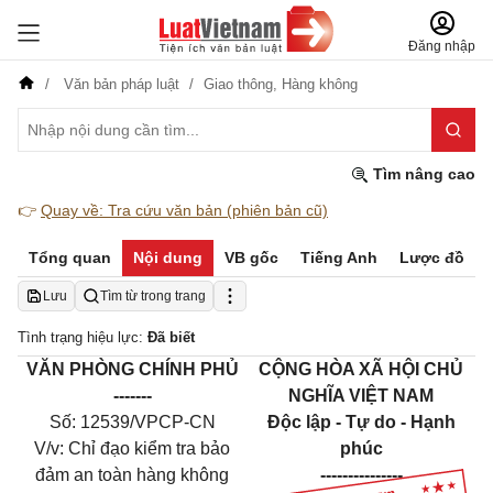
Đăng nhập
Văn bản pháp luật
Giao thông,
Hàng không
Tìm nâng cao
👉
Quay về: Tra cứu văn bản (phiên bản cũ)
Tổng quan
Nội dung
VB gốc
Tiếng Anh
Lược đồ
Lưu
Tìm từ trong trang
Tình trạng hiệu lực:
Đã biết
VĂN PHÒNG CHÍNH PHỦ
CỘNG HÒA XÃ HỘI CHỦ
-------
NGHĨA VIỆT NAM
Số:
12539
/VPCP-
CN
Độc lập - Tự do - Hạnh
V/v
: C
hỉ đạo kiểm tra bảo
phúc
đảm an toàn hàng không
---------------