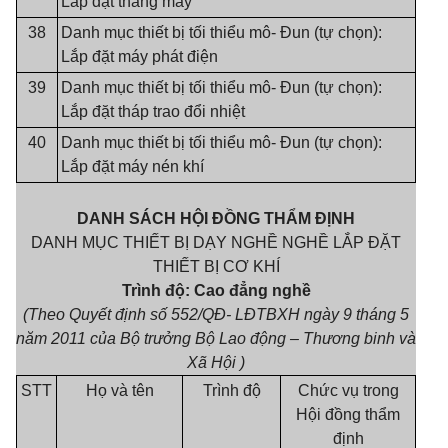
Lắp đặt thang máy
38
Danh mục thiết bị tối thiểu mô- Đun (tự chọn):
Lắp đặt máy phát điện
39
Danh mục thiết bị tối thiểu mô- Đun (tự chọn):
Lắp đặt tháp trao đổi nhiệt
40
Danh mục thiết bị tối thiểu mô- Đun (tự chọn):
Lắp đặt máy nén khí
DANH SÁCH HỘI ĐỒNG THẨM ĐỊNH
DANH MỤC THIẾT BỊ DẠY NGHỀ NGHỀ LẮP ĐẶT
THIẾT BỊ CƠ KHÍ
Trình độ: Cao đẳng nghề
(Theo Quyết định số 552/QĐ- LĐTBXH ngày 9 tháng 5
năm 2011 của Bộ trưởng Bộ Lao động – Thương binh và
Xã Hội )
STT
Họ và tên
Trình độ
Chức vụ trong
Hội đồng thẩm
định