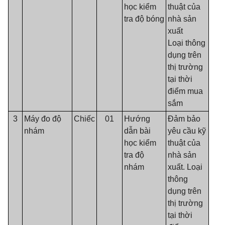
học kiểm
thuật của
tra độ bóng
nhà sản
xuất
Loại thông
dụng trên
thị trường
tại thời
điểm mua
sắm
3
Máy đo độ
Chiếc
01
Hướng
Đảm bảo
nhám
dẫn bài
yêu cầu kỹ
học kiểm
thuật của
tra độ
nhà sản
nhám
xuất. Loại
thông
dụng trên
thị trường
tại thời