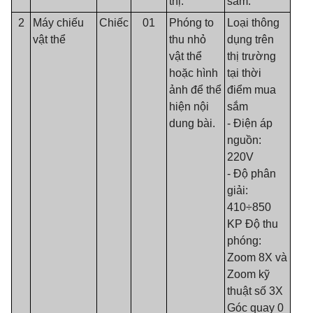
thị.
sắm.
2
Máy chiếu
Chiếc
01
Phóng to
Loại thông
vật thể
thu nhỏ
dụng trên
vật thể
thị trường
hoặc hình
tại thời
ảnh để thể
điểm mua
hiện nội
sắm
dung bài.
- Điện áp
nguồn:
220V
- Độ phân
giải:
410÷850
KP Độ thu
phóng:
Zoom 8X và
Zoom kỹ
thuật số 3X
Góc quay 0