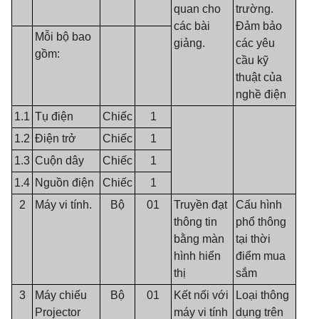
quan cho
trường.
các bài
Đảm bảo
Mỗi bộ bao
giảng.
các yêu
gồm:
cầu kỹ
thuật của
nghề điện
1.1
Tụ điện
Chiếc
1
1.2
Điện trở
Chiếc
1
1.3
Cuộn dây
Chiếc
1
1.4
Nguồn điện
Chiếc
1
2
Máy vi tính.
Bộ
01
Truyền đạt
Cấu hình
thông tin
phổ thông
bằng màn
tại thời
hình hiển
điểm mua
thị
sắm
3
Máy chiếu
Bộ
01
Kết nối với
Loại thông
Projector
máy vi tính
dụng trên