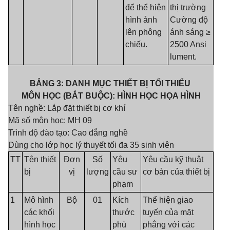
để thể hiện
thị trường
hình ảnh
Cường độ
lên phông
ánh sáng ≥
chiếu.
2500 Ansi
lument.
BẢNG 3: DANH MỤC THIẾT BỊ TỐI THIỂU
MÔN HỌC (BẮT BUỘC): HÌNH HỌC HỌA HÌNH
Tên nghề: Lắp đặt thiết bị cơ khí
Mã số môn học: MH 09
Trình độ đào tạo: Cao đẳng nghề
Dùng cho lớp học lý thuyết tối đa 35 sinh viên
TT
Tên thiết
Đơn
Số
Yêu
Yêu cầu kỹ thuật
bị
vị
lượng
cầu sư
cơ bản của thiết bị
phạm
1
Mô hình
Bộ
01
Kích
Thể hiện giao
các khối
thước
tuyến của mặt
hình học
phù
phẳng với các