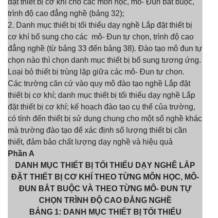
đặt thiết bị cơ khí cho các môn học, mô- Đun bắt buộc,
trình độ cao đẳng nghề (bảng 32);
2. Danh mục thiết bị tối thiểu dạy nghề Lắp đặt thiết bị
cơ khí bổ sung cho các mô- Đun tự chọn, trình độ cao
đẳng nghề (từ bảng 33 đến bảng 38). Đào tạo mô đun tự
chọn nào thì chọn danh mục thiết bị bổ sung tương ứng.
Loại bỏ thiết bị trùng lặp giữa các mô- Đun tự chọn.
Các trường căn cứ vào quy mô đào tạo nghề Lắp đặt
thiết bị cơ khí; danh mục thiết bị tối thiểu dạy nghề Lắp
đặt thiết bị cơ khí; kế hoạch đào tạo cụ thể của trường,
có tính đến thiết bị sử dụng chung cho một số nghề khác
mà trường đào tạo để xác định số lượng thiết bị cần
thiết, đảm bảo chất lượng dạy nghề và hiệu quả
Phần A
DANH MỤC THIẾT BỊ TỐI THIỂU DẠY NGHÊ LẮP
ĐẶT THIẾT BỊ CƠ KHÍ THEO TỪNG MÔN HỌC, MÔ-
ĐUN BẮT BUỘC VÀ THEO TỪNG MÔ- ĐUN TỰ
CHỌN TRÌNH ĐỘ CAO ĐẲNG NGHỀ
BẢNG 1: DANH MỤC THIẾT BỊ TỐI THIỂU