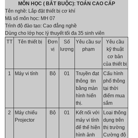
MÔN HỌC ( BẮT BUỘC): TOÁN CAO CẤP
Tên nghề: Lắp đặt thiết bị cơ khí
Mã số môn học: MH 07
Trình độ đào tạo: Cao đẳng nghề
Dùng cho lớp học lý thuyết tối đa 35 sinh viên
TT
Tên thiết bị
Đơn
Số
Yêu cầu sư
Yêu cầu
vị
lượng
phạm
kỹ thuật
cơ bản
của thiết bị
1
Máy vi tính
Bộ
01
Truyền đạt
Cấu hình
thông tin
phổ thông
bằng màn
tại thời
hình hiển
điểm mua
thị.
sắm
2
Máy chiếu
Bộ
01
Kết nối với
Loại thông
Projector
máy vi tính
dụng trên
để thể hiện
thị trường
hình ảnh
Cường độ