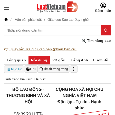
Đăng nhập
Văn bản pháp luật
Giáo dục-Đào tạo-Dạy nghề
Tìm nâng cao
👉
Quay về: Tra cứu văn bản (phiên bản cũ)
Tổng quan
Nội dung
VB gốc
Tiếng Anh
Lược đồ
Lưu
Tìm từ trong trang
Mục lục
Tình trạng hiệu lực:
Đã biết
BỘ LAO ĐỘNG -
CỘNG HÒA XÃ HỘI CHỦ
THƯƠNG BINH VÀ XÃ
NGHĨA VIỆT NAM
HỘI
Độc lập - Tự do - Hạnh
________
phúc
Số: 39/2011/TT-
_______________________