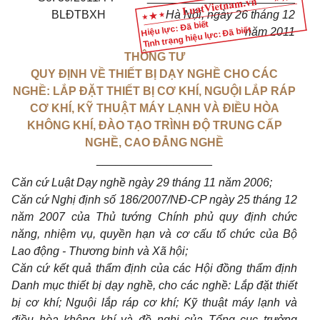
BLĐTBXH
Hà Nội, ngày 26 tháng 12
Hiệu lực: Đã biết
Tình trạng hiệu lực: Đã biết
năm 2011
THÔNG TƯ
QUY ĐỊNH VỀ THIẾT BỊ DẠY NGHỀ CHO CÁC
NGHỀ: LẮP ĐẶT THIẾT BỊ CƠ KHÍ, NGUỘI LẮP RÁP
CƠ KHÍ, KỸ THUẬT MÁY LẠNH VÀ ĐIỀU HÒA
KHÔNG KHÍ, ĐÀO TẠO TRÌNH ĐỘ TRUNG CẤP
NGHỀ, CAO ĐẲNG NGHỀ
__________________
Căn cứ Luật Dạy nghề ngày 29 tháng 11 năm 2006;
Căn cứ Nghị định số 186/2007/NĐ-CP ngày 25 tháng 12
năm 2007 của Thủ tướng Chính phủ quy định chức
năng, nhiệm vụ, quyền hạn và cơ cấu tổ chức của Bộ
Lao động - Thương binh và Xã hội;
Căn cứ kết quả thẩm định của các Hội đồng thẩm định
Danh mục thiết bị dạy nghề, cho các nghề: Lắp đặt thiết
bị cơ khí; Nguội lắp ráp cơ khí; Kỹ thuật máy lạnh và
điều hòa không khí và đề nghị của Tổng cục trưởng