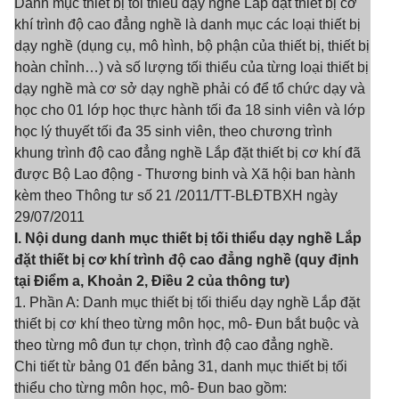
Danh mục thiết bị tối thiểu dạy nghề Lắp đặt thiết bị cơ
khí trình độ cao đẳng nghề là danh mục các loại thiết bị
dạy nghề (dụng cụ, mô hình, bộ phận của thiết bị, thiết bị
hoàn chỉnh…) và số lượng tối thiểu của từng loại thiết bị
dạy nghề mà cơ sở dạy nghề phải có để tổ chức dạy và
học cho 01 lớp học thực hành tối đa 18 sinh viên và lớp
học lý thuyết tối đa 35 sinh viên, theo chương trình
khung trình độ cao đẳng nghề Lắp đặt thiết bị cơ khí đã
được Bộ Lao động - Thương binh và Xã hội ban hành
kèm theo Thông tư số 21 /2011/TT-BLĐTBXH ngày
29/07/2011
I. Nội dung danh mục thiết bị tối thiểu dạy nghề Lắp
đặt thiết bị cơ khí trình độ cao đẳng nghề (quy định
tại Điểm a, Khoản 2, Điều 2 của thông tư)
1. Phần A: Danh mục thiết bị tối thiểu dạy nghề Lắp đặt
thiết bị cơ khí theo từng môn học, mô- Đun bắt buộc và
theo từng mô đun tự chọn, trình độ cao đẳng nghề.
Chi tiết từ bảng 01 đến bảng 31, danh mục thiết bị tối
thiểu cho từng môn học, mô- Đun bao gồm: