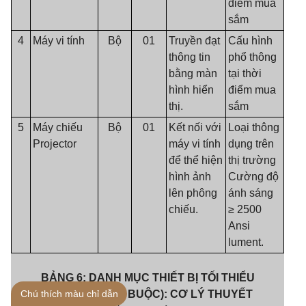
điểm mua
sắm
4
Máy vi tính
Bộ
01
Truyền đạt
Cấu hình
thông tin
phổ thông
bằng màn
tại thời
hình hiển
điểm mua
thị.
sắm
5
Máy chiếu
Bộ
01
Kết nối với
Loại thông
Projector
máy vi tính
dụng trên
để thể hiện
thị trường
hình ảnh
Cường độ
lên phông
ánh sáng
chiếu.
≥ 2500
Ansi
lument.
BẢNG 6: DANH MỤC THIẾT BỊ TỐI THIỂU
Chú thích màu chỉ dẫn
MÔN HỌC (BẮT BUỘC): CƠ LÝ THUYẾT