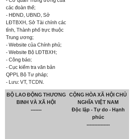
- Cơ quan Trung ương của
các đoàn thể;
- HĐND, UBND, Sở
LĐTBXH, Sở Tài chính các
tỉnh, Thành phố trực thuộc
Trung ương;
- Website của Chính phủ;
- Website Bộ LĐTBXH;
- Công báo;
- Cục kiểm tra văn bản
QPPL Bộ Tư pháp;
- Lưu: VT, TCDN.
BỘ LAO ĐỘNG THƯƠNG
CỘNG HÒA XÃ HỘI CHỦ
BINH VÀ XÃ HỘI
NGHĨA VIỆT NAM
-------
Độc lập - Tự do - Hạnh
phúc
---------------