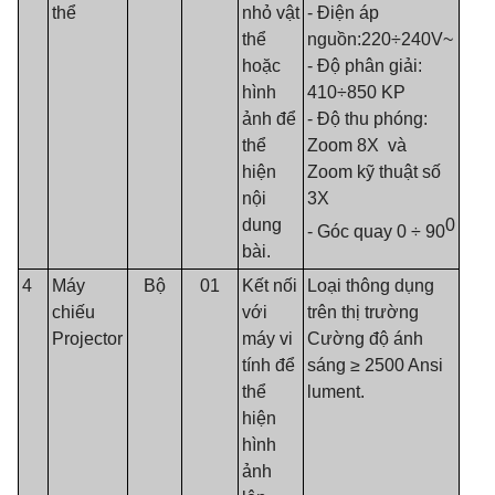
thể
nhỏ vật
- Điện áp
thể
nguồn:220÷240V~
hoặc
- Độ phân giải:
hình
410÷850 KP
ảnh để
- Độ thu phóng:
thể
Zoom 8X và
hiện
Zoom kỹ thuật số
nội
3X
dung
0
- Góc quay 0 ÷ 90
bài.
4
Máy
Bộ
01
Kết nối
Loại thông dụng
chiếu
với
trên thị trường
Projector
máy vi
Cường độ ánh
tính để
sáng ≥ 2500 Ansi
thể
lument.
hiện
hình
ảnh