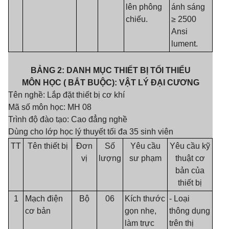
lên phông
ánh sáng
chiếu.
≥ 2500
Ansi
lument.
BẢNG 2: DANH MỤC THIẾT BỊ TỐI THIỂU
MÔN HỌC ( BẮT BUỘC): VẬT LÝ ĐẠI CƯƠNG
Tên nghề: Lắp đặt thiết bị cơ khí
Mã số môn học: MH 08
Trình độ đào tạo: Cao đẳng nghề
Dùng cho lớp học lý thuyết tối đa 35 sinh viên
TT
Tên thiết bị
Đơn
Số
Yêu cầu
Yêu cầu kỹ
vị
lượng
sư phạm
thuật cơ
bản của
thiết bị
1
Mạch điện
Bộ
06
Kích thước
- Loại
cơ bản
gọn nhẹ,
thông dụng
làm trực
trên thị