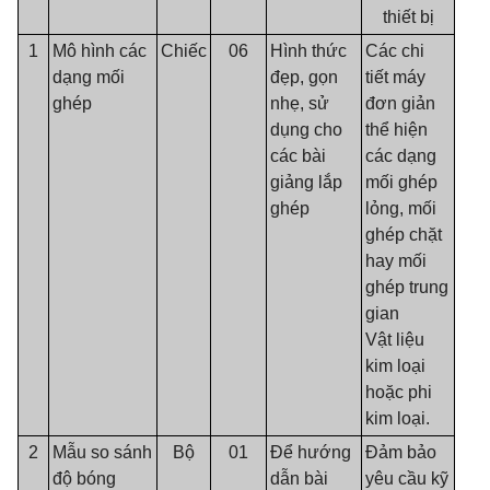
thiết bị
1
Mô hình các
Chiếc
06
Hình thức
Các chi
dạng mối
đẹp, gọn
tiết máy
ghép
nhẹ, sử
đơn giản
dụng cho
thể hiện
các bài
các dạng
giảng lắp
mối ghép
ghép
lỏng, mối
ghép chặt
hay mối
ghép trung
gian
Vật liệu
kim loại
hoặc phi
kim loại.
2
Mẫu so sánh
Bộ
01
Để hướng
Đảm bảo
độ bóng
dẫn bài
yêu cầu kỹ