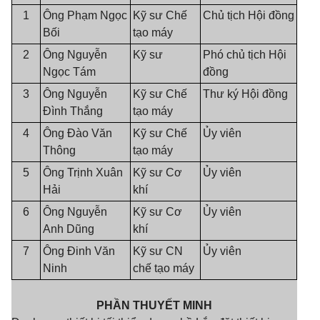
1
Ông Phạm Ngọc
Kỹ sư Chế
Chủ tịch Hội đồng
Bối
tạo máy
2
Ông Nguyễn
Kỹ sư
Phó chủ tịch Hội
Ngọc Tám
đồng
3
Ông Nguyễn
Kỹ sư Chế
Thư ký Hội đồng
Đình Thắng
tạo máy
4
Ông Đào Văn
Kỹ sư Chế
Ủy viên
Thông
tạo máy
5
Ông Trịnh Xuân
Kỹ sư Cơ
Ủy viên
Hải
khí
6
Ông Nguyễn
Kỹ sư Cơ
Ủy viên
Anh Dũng
khí
7
Ông Đinh Văn
Kỹ sư CN
Ủy viên
Ninh
chế tạo máy
PHẦN THUYẾT MINH