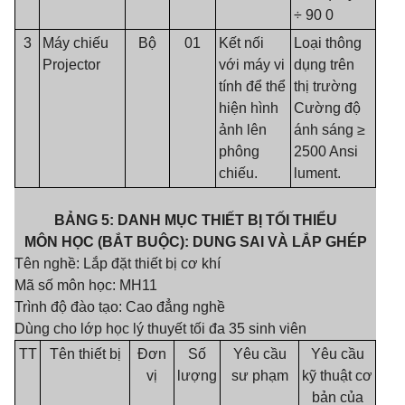
÷ 90 0
3
Máy chiếu
Bộ
01
Kết nối
Loại thông
Projector
với máy vi
dụng trên
tính để thể
thị trường
hiện hình
Cường độ
ảnh lên
ánh sáng ≥
phông
2500 Ansi
chiếu.
lument.
BẢNG 5: DANH MỤC THIẾT BỊ TỐI THIỂU
MÔN HỌC (BẮT BUỘC): DUNG SAI VÀ LẮP GHÉP
Tên nghề: Lắp đặt thiết bị cơ khí
Mã số môn học: MH11
Trình độ đào tạo: Cao đẳng nghề
Dùng cho lớp học lý thuyết tối đa 35 sinh viên
TT
Tên thiết bị
Đơn
Số
Yêu cầu
Yêu cầu
vị
lượng
sư phạm
kỹ thuật cơ
bản của