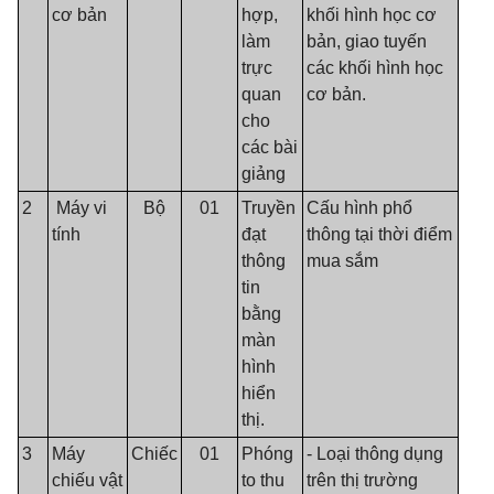
cơ bản
hợp,
khối hình học cơ
làm
bản, giao tuyến
trực
các khối hình học
quan
cơ bản.
cho
các bài
giảng
2
Máy vi
Bộ
01
Truyền
Cấu hình phổ
tính
đạt
thông tại thời điểm
thông
mua sắm
tin
bằng
màn
hình
hiển
thị.
3
Máy
Chiếc
01
Phóng
- Loại thông dụng
chiếu vật
to thu
trên thị trường