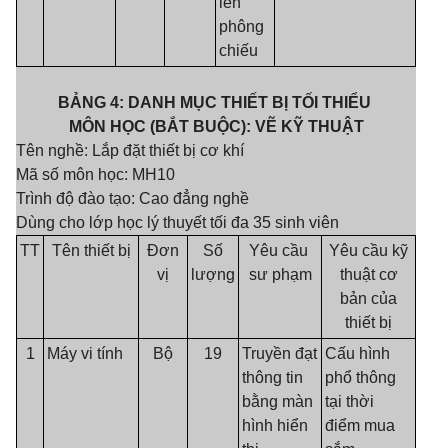
lên
phông
chiếu
BẢNG 4: DANH MỤC THIẾT BỊ TỐI THIỂU
MÔN HỌC (BẮT BUỘC): VẼ KỸ THUẬT
Tên nghề: Lắp đặt thiết bị cơ khí
Mã số môn học: MH10
Trình độ đào tạo: Cao đẳng nghề
Dùng cho lớp học lý thuyết tối đa 35 sinh viên
TT
Tên thiết bị
Đơn
Số
Yêu cầu
Yêu cầu kỹ
vị
lượng
sư phạm
thuật cơ
bản của
thiết bị
1
Máy vi tính
Bộ
19
Truyền đạt
Cấu hình
thông tin
phổ thông
bằng màn
tại thời
hình hiển
điểm mua